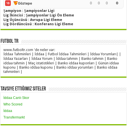
0
0
0
0
Göztepe
18
Şampiyon : Şampiyonlar Ligi
Lig İkincisi : Şampiyonlar Ligi Ön Eleme
Lig Üçüncüsü : Avrupa Ligi Eleme
Lig Dördüncüsü : Konferans Ligi Eleme
Futbol TR
www.futboltr.com 'de neler var:
İddaa Tahminleri | İddaa | Futbol İddaa Tahminleri | İddaa Yorumları| |
İddaa Yazarları | İddaa Yorum | İddaa tahmin | Banko tahmin | Banko
iddaa tahmin | Maç istatistikleri | Banko iddaa kuponları | Günün iddaa
kuponu | Banko iddaa kuponu | Banko iddaa yorumları | Banko iddaa
tahminleri |
Tavsiye Ettiğimiz Siteler
İddaa Canlı Skor
Who Scored
İddaa
Transfermarkt