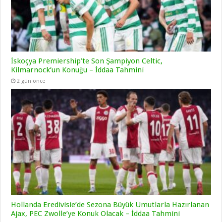
İskoçya Premiership’te Son Şampiyon Celtic,
Kilmarnock’un Konuğu – İddaa Tahmini
2 gün önce
Hollanda Eredivisie’de Sezona Büyük Umutlarla Hazırlanan
Ajax, PEC Zwolle’ye Konuk Olacak – İddaa Tahmini