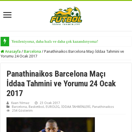
Yenileniyoruz, daha hızlı ve daha çok kazandırıyoruz!
Anasayfa
/
Barcelona
/
Panathinaikos Barcelona Maçı İddaa Tahmini ve
Yorumu 24 Ocak 2017
Panathinaikos Barcelona Maçı
İddaa Tahmini ve Yorumu 24 Ocak
2017
Kaan Yılmaz
23 Ocak 2017
Barcelona
,
Basketbol
,
EUROLİG
,
İDDAA TAHMİNLERİ
,
Panathinaikos
254 Gösterim