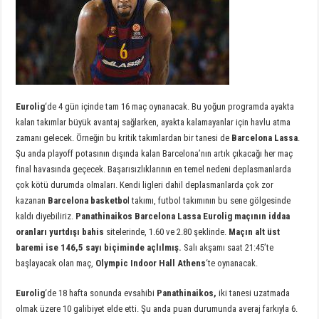
Eurolig
‘de 4 gün içinde tam 16 maç oynanacak. Bu yoğun programda ayakta
kalan takımlar büyük avantaj sağlarken, ayakta kalamayanlar için havlu atma
zamanı gelecek. Örneğin bu kritik takımlardan bir tanesi de
Barcelona Lassa
.
Şu anda playoff potasının dışında kalan Barcelona’nın artık çıkacağı her maç
final havasında geçecek. Başarısızlıklarının en temel nedeni deplasmanlarda
çok kötü durumda olmaları. Kendi ligleri dahil deplasmanlarda çok zor
kazanan
Barcelona basketbo
l takımı, futbol takımının bu sene gölgesinde
kaldı diyebiliriz.
Panathinaikos Barcelona Lassa Eurolig maçının iddaa
oranları yurtdışı bahis
sitelerinde, 1.60 ve 2.80 şeklinde.
Maçın alt üst
baremi ise 146,5 sayı biçiminde açlılmış.
Salı akşamı saat 21:45’te
başlayacak olan maç,
Olympic Indoor Hall Athens
‘te oynanacak.
Eurolig
‘de 18 hafta sonunda evsahibi
Panathinaikos,
iki tanesi uzatmada
olmak üzere 10 galibiyet elde etti. Şu anda puan durumunda averaj farkıyla 6.