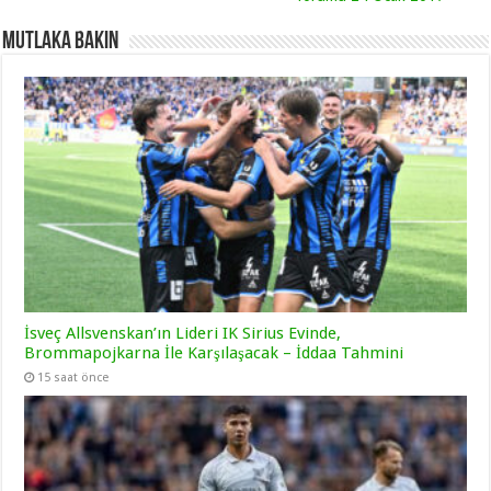
Mutlaka Bakın
İsveç Allsvenskan’ın Lideri IK Sirius Evinde,
Brommapojkarna İle Karşılaşacak – İddaa Tahmini
15 saat önce