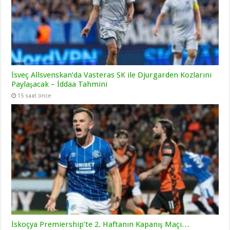
İsveç Allsvenskan’da Vasteras SK ile Djurgarden Kozlarını
Paylaşacak – İddaa Tahmini
15 saat önce
İskoçya Premiership’te 2. Haftanın Kapanış Maçı…