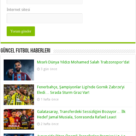
İnternet sitesi
Güncel Futbol Haberleri
Mısırlı Dünya Yıldızı Mohamed Salah Trabzonspor’da!
3 gün önce
Fenerbahçe, Şampiyonlar Ligi’nde Gornik Zabrze’yi
Eledi… Sırada Sturm Graz Var!
1 hafta önce
Galatasaray, Transferdeki Sessizliğini Bozuyor… İlk
Hedef Jamal Musiala, Sonrasında Rafael Leao!
2 hafta önce