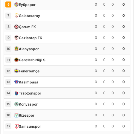
0
0
0
0
Eyüpspor
6
0
0
0
0
Galatasaray
7
0
0
0
0
Çorum FK
8
0
0
0
0
Gaziantep FK
9
0
0
0
0
Alanyaspor
10
0
0
0
0
Gençlerbirliği S.K.
11
0
0
0
0
Fenerbahçe
12
0
0
0
0
Kasımpaşa
13
0
0
0
0
Trabzonspor
14
0
0
0
0
Konyaspor
15
0
0
0
0
Rizespor
16
0
0
0
0
Samsunspor
17