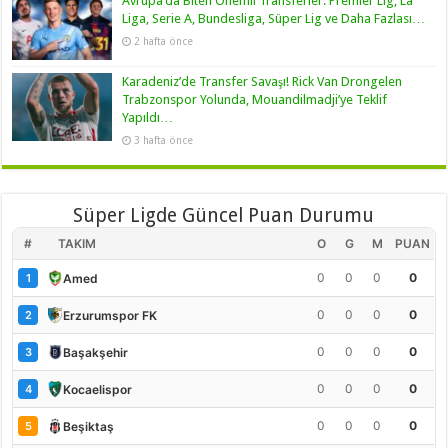
Avrupa’da Biten Önemli Transferler: Premier Lig, La
Liga, Serie A, Bundesliga, Süper Lig ve Daha Fazlası…
2 hafta önce
Karadeniz’de Transfer Savaşı! Rick Van Drongelen
Trabzonspor Yolunda, Mouandilmadji’ye Teklif
Yapıldı…
3 hafta önce
Süper Ligde Güncel Puan Durumu
#
TAKIM
O
G
M
PUAN
0
0
0
0
Amed
1
0
0
0
0
Erzurumspor FK
2
0
0
0
0
Başakşehir
3
0
0
0
0
Kocaelispor
4
0
0
0
0
Beşiktaş
5