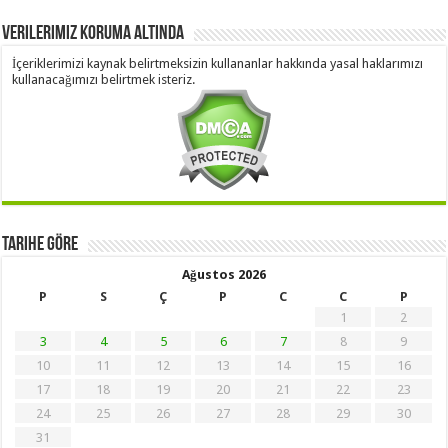
Verilerimiz Koruma Altında
İçeriklerimizi kaynak belirtmeksizin kullananlar hakkında yasal haklarımızı
kullanacağımızı belirtmek isteriz.
Tarihe Göre
Ağustos 2026
P
S
Ç
P
C
C
P
1
2
3
4
5
6
7
8
9
10
11
12
13
14
15
16
17
18
19
20
21
22
23
24
25
26
27
28
29
30
31