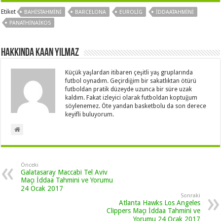
Etiket
BAHISTAHMINI
BARCELONA
EUROLIG
İDDAATAHMINI
PANATHINAIKOS
Hakkında Kaan Yılmaz
Küçük yaşlardan itibaren çeşitli yaş gruplarında
futbol oynadım. Geçirdiğim bir sakatlıktan ötürü
futboldan pratik düzeyde uzunca bir süre uzak
kaldım. Fakat izleyici olarak futboldan koptuğum
söylenemez. Öte yandan basketbolu da son derece
keyifli buluyorum.
Önceki
Galatasaray Maccabi Tel Aviv
Maçı İddaa Tahmini ve Yorumu
24 Ocak 2017
Sonraki
Atlanta Hawks Los Angeles
Clippers Maçı İddaa Tahmini ve
Yorumu 24 Ocak 2017