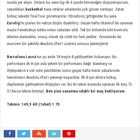
sırada yer alıyor. Onların bu sene ligi ilk 4 içinde bitireceğini düşünmüyorum,
oynadıkları
basketbol
bana istikrar anlamında çok güven vermiyor. Zaten
birkaç senedir final four göremiyorlar. Obradoviç gittiğinden bu yana
Eurolig
‘te çıtaları bir nebze düştü diyebiliriz. Geçen hafta İstanbul’da oynanan
maçta Fenerbahçe adeta onları sahadan sildi. Tek bir bölümde bile kontrolü
ellerine alamadılar, sonuç olarak da ciddi bir fark yediler. Öncesinde de
mucizevi bir şekilde Anadolu Efes’i uzatma sonucu yenmişlerdi.
Barcelona Lassa
‘nın şu anda 18 maçta 8 galibiyetleri bulunuyor. Bu
performans ilk 8 için asla yeterli bir performans değil. Bamberg ve
Olympiakos’a üst üste yenildikten sonra geçen hafta kendi sahalarında
temsilcimiz Anadolu Efes’i yenmeyi başardılar. İlk 8 için ekstra birkaç
deplasman galibiyetine ihtiyaçları var. Bu iki takım arasında oynanan ilk maç 72-
57 Barca lehine bitmişti.
Ben yine savunma odaklı bir maç bekliyorum.
Tahmin: 149,5 Alt (1xbet) 1.70