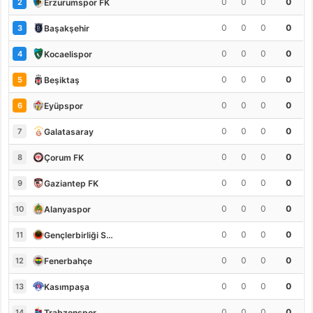
0
0
0
0
Erzurumspor FK
2
0
0
0
0
Başakşehir
3
0
0
0
0
Kocaelispor
4
0
0
0
0
Beşiktaş
5
0
0
0
0
Eyüpspor
6
0
0
0
0
Galatasaray
7
0
0
0
0
Çorum FK
8
0
0
0
0
Gaziantep FK
9
0
0
0
0
Alanyaspor
10
0
0
0
0
Gençlerbirliği S.K.
11
0
0
0
0
Fenerbahçe
12
0
0
0
0
Kasımpaşa
13
0
0
0
0
Trabzonspor
14