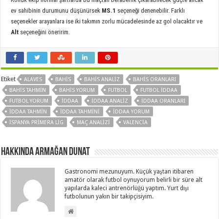
ev sahibinin durumunu düşünürsek
MS.1
seçeneği denenebilir. Farklı
seçenekler arayanlara ise iki takımın zorlu mücadelesinde az gol olacaktır ve
Alt
seçeneğini öneririm.
Etiket
ALAVES
BAHIS
BAHIS ANALIZ
BAHIS ORANLARI
BAHIS TAHMIN
BAHIS YORUM
FUTBOL
FUTBOL IDDAA
FUTBOL YORUM
IDDAA
IDDAA ANALIZ
IDDAA ORANLARI
IDDAA TAHMIN
IDDAA TAHMINI
IDDAA YORUM
İSPANYA PRIMERA LIG
MAÇ ANALIZI
VALENCIA
Hakkında Armağan Dunat
Gastronomi mezunuyum. Küçük yaştan itibaren
amatör olarak futbol oynuyorum belirli bir süre alt
yapılarda kaleci antrenörlüğü yaptım. Yurt dışı
futbolunun yakın bir takipçisiyim.