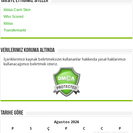
Tavsiye Ettiğimiz Siteler
İddaa Canlı Skor
Who Scored
İddaa
Transfermarkt
Verilerimiz Koruma Altında
İçeriklerimizi kaynak belirtmeksizin kullananlar hakkında yasal haklarımızı
kullanacağımızı belirtmek isteriz.
Tarihe Göre
Ağustos 2026
P
S
Ç
P
C
C
P