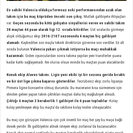
Ev sahibi Valencia oldukça formsuz eski performansından uzak olan
takım için bu maç köprüden önceki son çıkış.
Mutlak galibiyete ihtiyaçları
var.
Geçen sezonda bu kötü gidişatın sinyallerini veren ev sahibi takım
38 maçtan 44 puan alarak ligi 12. sırada bitirdiler.
Üst sıralarda görmeye
alışık olduğumuz ekip
2016-2107 sezonunda 4 maçtan hiç galibiyet
alamadı
. Kaybedilen son maçla teknik direktörün görevine son verdiler. En alt
sırada bulunan
Valencia yukarı çıkmak istiyorsa bu maçı muhakkak
kazanmalı
. Giden oyunculardan sonra takıma yapılan yeni transferler şuana
kadar katkı sağlayamadı. Ne olursa olsun evinde bu maçtan puan alacaklardır.
Konuk ekip Alaves takımı. Ligin yeni ekibi iyi bir sezonu geride bıraktı
ve bir üst lige çıkma başarısı gösterdiler.
Tecrübesiz ekip zorlu İspanya
Primera ligine konsantre olmuş durumda. Bu maceranın kısa sürmemesi için
elinden geleni yapan takım çıktıkları maçtan daha hiç mağlubiyet almadı.
Çıktığı 4 maçtan 3 beraberlik 1 galibiyet ile 6 puan topladılar
. Kolay
kolay yenilmeyen ekip bu maçta’da rakibine kolay teslim olmayacaktır.
Bu maç için görüşüm Valencia için çok önemli bir maç her şey bu maça bağlı
desek yeridir. İlk galibiyetini almak isteyen ekip zorlansa’da kazanacaktır.
Konuk ekip normal şartlarda bu maçtan beraberlik çıkarabilecek güçte ancak