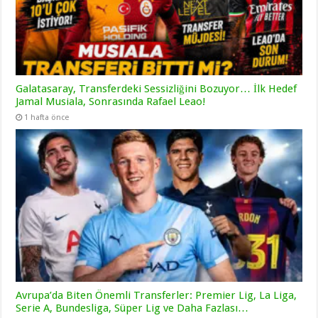
Galatasaray, Transferdeki Sessizliğini Bozuyor… İlk Hedef
Jamal Musiala, Sonrasında Rafael Leao!
1 hafta önce
Avrupa’da Biten Önemli Transferler: Premier Lig, La Liga,
Serie A, Bundesliga, Süper Lig ve Daha Fazlası…