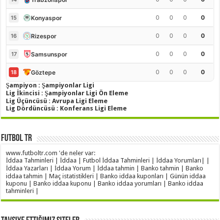
0
0
0
0
Konyaspor
15
0
0
0
0
Rizespor
16
0
0
0
0
Samsunspor
17
0
0
0
0
Göztepe
18
Şampiyon : Şampiyonlar Ligi
Lig İkincisi : Şampiyonlar Ligi Ön Eleme
Lig Üçüncüsü : Avrupa Ligi Eleme
Lig Dördüncüsü : Konferans Ligi Eleme
Futbol TR
www.futboltr.com 'de neler var:
İddaa Tahminleri | İddaa | Futbol İddaa Tahminleri | İddaa Yorumları| |
İddaa Yazarları | İddaa Yorum | İddaa tahmin | Banko tahmin | Banko
iddaa tahmin | Maç istatistikleri | Banko iddaa kuponları | Günün iddaa
kuponu | Banko iddaa kuponu | Banko iddaa yorumları | Banko iddaa
tahminleri |