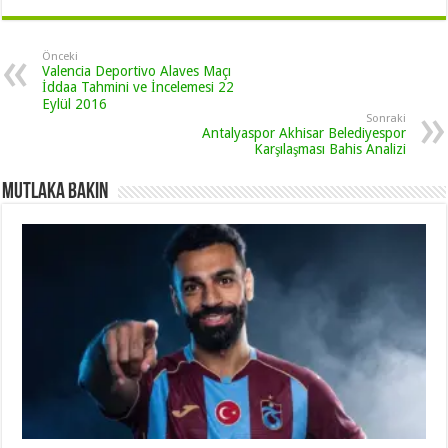
Önceki
Valencia Deportivo Alaves Maçı
İddaa Tahmini ve İncelemesi 22
Eylül 2016
Sonraki
Antalyaspor Akhisar Belediyespor
Karşılaşması Bahis Analizi
Mutlaka Bakın