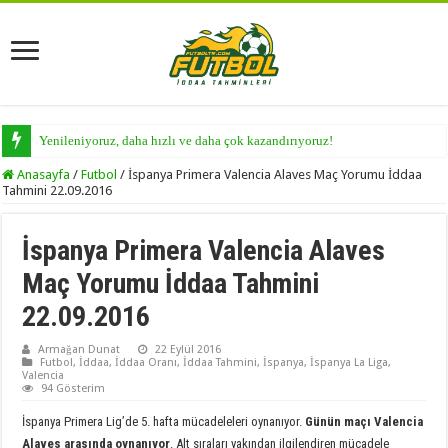
Yenileniyoruz, daha hızlı ve daha çok kazandırıyoruz!
Anasayfa
/
Futbol
/
İspanya Primera Valencia Alaves Maç Yorumu İddaa
Tahmini 22.09.2016
İspanya Primera Valencia Alaves
Maç Yorumu İddaa Tahmini
22.09.2016
Armağan Dunat
22 Eylül 2016
Futbol
,
İddaa
,
İddaa Oranı
,
İddaa Tahmini
,
İspanya
,
İspanya La Liga
,
Valencia
94 Gösterim
İspanya Primera Lig’de 5. hafta mücadeleleri oynanıyor.
Günün maçı Valencia
Alaves arasında oynanıyor
. Alt sıraları yakından ilgilendiren mücadele