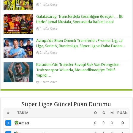
1 hafta önce
Galatasaray, Transferdeki Sessizliğini Bozuyor… İlk
Hedef Jamal Musiala, Sonrasında Rafael Leao!
1 hafta önce
Avrupa’da Biten Önemli Transferler: Premier Lig, La
Liga, Serie A, Bundesliga, Süper Lig ve Daha Fazlası…
2 hafta önce
Karadeniz’de Transfer Savaşı! Rick Van Drongelen
Trabzonspor Yolunda, Mouandilmadji’ye Teklif
Yapıldı…
3 hafta önce
Süper Ligde Güncel Puan Durumu
#
TAKIM
O
G
M
PUAN
0
0
0
0
Amed
1