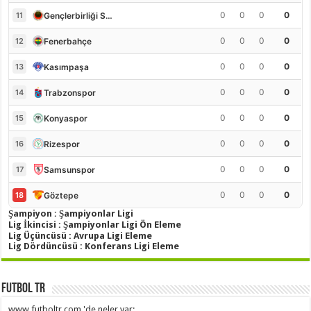
0
0
0
0
Gençlerbirliği S.K.
11
0
0
0
0
Fenerbahçe
12
0
0
0
0
Kasımpaşa
13
0
0
0
0
Trabzonspor
14
0
0
0
0
Konyaspor
15
0
0
0
0
Rizespor
16
0
0
0
0
Samsunspor
17
0
0
0
0
Göztepe
18
Şampiyon : Şampiyonlar Ligi
Lig İkincisi : Şampiyonlar Ligi Ön Eleme
Lig Üçüncüsü : Avrupa Ligi Eleme
Lig Dördüncüsü : Konferans Ligi Eleme
Futbol TR
www.futboltr.com 'de neler var: