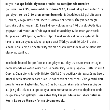
istiyor.
Avrupa bahis piyasası oranlarına baktığımzda Burnley
galibiyetine 2.95, beraberlik tercihine 3.20, konuk ekip Leicester City
galibiyetine ise 2.60 oran açmış durumda.
Mücadelede 2.5 gol altı oranı
1.69 iken, 2.5 gol üstü oranı ise 2.21 olarak belirlenmiş. Öte yandan maçta
karşılıklı gol var oranı 1.82, karşılıklı gol yok oranı ise 1.91 olarak gözümüze
çarpıyor. Turf Moor Stadı’nda oynanacak mücadeleyi Mike Dean yönetecek.
Karşılaşma beIN Sports, ve Smart Spor kanallarından ekranlara gelecek. İki
takım arasında oynanacak karşılaşma saat (Türkiye saati ile) 22.45’te start
alacak. Konuk ekip Leicester City rakibine oranla bir tık daha önde olan taraf
olarak gösteriliyor.
İç sahada başarılı bir performans sergileyen Burnley, bu sezon Premier Lig’in
deplasmanda en kötü takımı olan Leicester City ile karşılaşacak. Hafta sonu FA
Cup’ta, Championship ekibi Bristol City’i 2-0 ile geçtiler.Hatırlayacağımız üzere
Arsenal deplasmanında tam puan ile döneecekler derken 90+7’de yaptırdıkları
penaltı ile maçı kaybettiler. Andre Gray bu sezon takımı adına Premier Lig’de
attığı 6 golle takımın en golcü oyuncusu konumunda. Arsenal deplasmanında
da gol Gray’den gelmişti.
Leicester City karşısında sakatlıkları bulunan
Kevin Long ve Marney forma giyemeyecek.