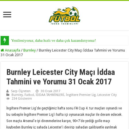
Yenileniyoruz, daha hızlı ve daha çok kazandırıyoruz!
Anasayfa
/
Burnley
/
Burnley Leicester City Maçı İddaa Tahmini ve Yorumu
31 Ocak 2017
Burnley Leicester City Maçı İddaa
Tahmini ve Yorumu 31 Ocak 2017
Sarp Öğreten
30 Ocak 2017
Burnley
,
Futbol
,
İDDAA TAHMİNLERİ
,
İngiltere Premier Lig
,
Leicester City
234 Gösterim
İngiltere Premier Lig’de geçtiğimiz hafta sonu FA Cup 4. tur maçları oynandı ve
bu sebeple İngiltere Premier Lig’i hafta içi oynanacak maçlar ile devam edecek.
Son maçta Arsenal’e iyi direnmelerine karşın, 90+7’de yediği golle maçı
kaybeden Burnley iç sahada Leicester’i devirip sahadan galibiyetle ayrılmak