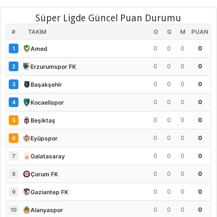
Süper Ligde Güncel Puan Durumu
#
TAKIM
O
G
M
PUAN
0
0
0
0
Amed
1
0
0
0
0
Erzurumspor FK
2
0
0
0
0
Başakşehir
3
0
0
0
0
Kocaelispor
4
0
0
0
0
Beşiktaş
5
0
0
0
0
Eyüpspor
6
0
0
0
0
Galatasaray
7
0
0
0
0
Çorum FK
8
0
0
0
0
Gaziantep FK
9
0
0
0
0
Alanyaspor
10