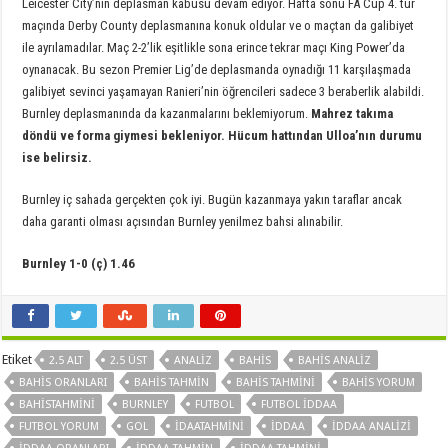
Leicester City’nin deplasman kabusu devam ediyor. Hafta sonu FA Cup 4. tur
maçında Derby County deplasmanına konuk oldular ve o maçtan da galibiyet
ile ayrılamadılar. Maç 2-2’lik eşitlikle sona erince tekrar maçı King Power’da
oynanacak. Bu sezon Premier Lig’de deplasmanda oynadığı 11 karşılaşmada
galibiyet sevinci yaşamayan Ranieri’nin öğrencileri sadece 3 beraberlik alabildi.
Burnley deplasmanında da kazanmalarını beklemiyorum.
Mahrez takıma
döndü ve forma giymesi bekleniyor. Hücum hattından Ulloa’nın durumu
ise belirsiz.
Burnley iç sahada gerçekten çok iyi. Bugün kazanmaya yakın taraflar ancak
daha garanti olması açısından Burnley yenilmez bahsi alınabilir.
Burnley 1-0 (ç) 1.46
Etiket
2.5 ALT
2.5 ÜST
ANALIZ
BAHIS
BAHIS ANALIZ
BAHIS ORANLARI
BAHIS TAHMIN
BAHIS TAHMINI
BAHIS YORUM
BAHISTAHMINI
BURNLEY
FUTBOL
FUTBOL IDDAA
FUTBOL YORUM
GOL
IDAATAHMINI
IDDAA
IDDAA ANALIZI