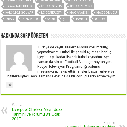
IDDAA ORANLARI
IDDAA TAHMIN
IDDAA TAHMINI
IDDAA TAHMINLERI
IDDAA YORUM
İDDAATAHMINI
KARŞILIKLI GOL VAR
LEICESTERCITY
MAÇ ANALIZI
MAÇ SONUCU
ORAN
PREMIERLIG
SKOR
ŞUT
TAHMIN
YORUM
Hakkında Sarp Öğreten
Türkiye'de çeşitli sitelerde iddaa yorumculuğu
yapmaktayım. Futbol ile çocukluğumdan beri iç
içeyim. 5 yıl kadar lisanslı futbol oynadım. Aynı
zaman da sıkı bir Football Manager hayranıyım.
Radyo Televizyon Programcılığı bölümü
mezunuyum. Takip ettiğim ligler başta Türkiye ve
İngiltere ligleri. Aynı zamanda Avrupa'da bir çok ligi takip etmekteyim.
Önceki
Liverpool Chelsea Maçı İddaa
Tahmini ve Yorumu 31 Ocak
2017
Sonraki
Liverpool Chelsea Maçı İddaa