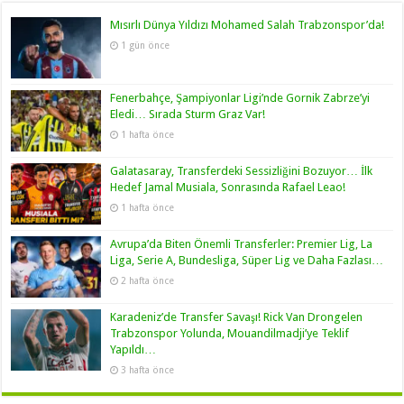
Mısırlı Dünya Yıldızı Mohamed Salah Trabzonspor’da!
1 gün önce
Fenerbahçe, Şampiyonlar Ligi’nde Gornik Zabrze’yi
Eledi… Sırada Sturm Graz Var!
1 hafta önce
Galatasaray, Transferdeki Sessizliğini Bozuyor… İlk
Hedef Jamal Musiala, Sonrasında Rafael Leao!
1 hafta önce
Avrupa’da Biten Önemli Transferler: Premier Lig, La
Liga, Serie A, Bundesliga, Süper Lig ve Daha Fazlası…
2 hafta önce
Karadeniz’de Transfer Savaşı! Rick Van Drongelen
Trabzonspor Yolunda, Mouandilmadji’ye Teklif
Yapıldı…
3 hafta önce