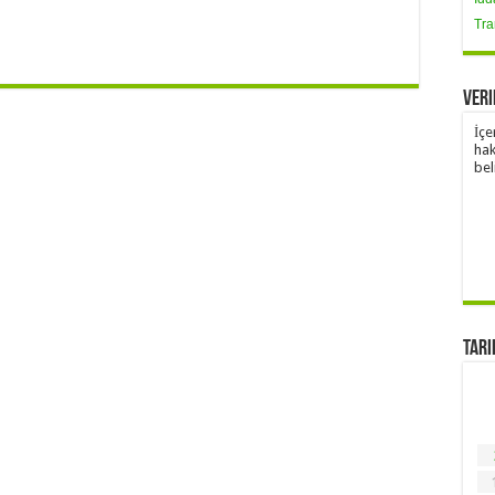
Tra
Veri
İçe
hak
bel
Tari