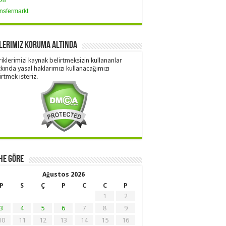
nsfermarkt
lerimiz Koruma Altında
riklerimizi kaynak belirtmeksizin kullananlar
kında yasal haklarımızı kullanacağımızı
irtmek isteriz.
he Göre
Ağustos 2026
P
S
Ç
P
C
C
P
1
2
3
4
5
6
7
8
9
10
11
12
13
14
15
16