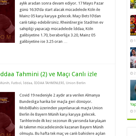
İddaa
aylık aradan sonra devam ediyor. 17 Mayıs Pazar
Tahmini
(2)
günü 16:30’da start alacak mücadelede Köln ile
ve
Mainz 05 karşı karşıya gelecek. Maçı Bets10’dan
Maçı
Canlı
canlı takip edebilirsiniz. RheinEnergie Stadı’nın ev
izle
için
sahipliği yapacağı mücadelede İddaa, Köln
galibiyetine 1.70, beraberliğe 3.20, Mainz 05
1
galibiyetine ise 3.25 oran …
ddaa Tahmini (2) ve Maçı Canlı izle
2
 Münih
,
Futbol
,
İddaa
,
İDDAA TAHMİNLERİ
,
Union Berlin
Covid 19 nedeniyle 2 aydır ara verilen Almanya
Bundesliga harika bir maçla geri dönüyor.
Ya
MobilBahis üzerinden yayınlanacak maçta Union
3
Berlin ile Bayern Münih karşı karşıya gelecek.
Tarihlerinde ilk kez sezonun ilk yarısında karşılaşan
iki takımın mücadelesinde kazanan Bayern Münih
olmuştu. Bu hafta tek maç ve canlı bahislere açılan