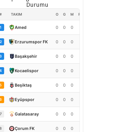
Durumu
#
TAKIM
O
G
M
PUAN
Amed
0
0
0
0
1
Erzurumspor FK
0
0
0
0
2
Başakşehir
0
0
0
0
3
Kocaelispor
0
0
0
0
4
Beşiktaş
0
0
0
0
5
Eyüpspor
0
0
0
0
6
Galatasaray
0
0
0
0
7
Çorum FK
0
0
0
0
8