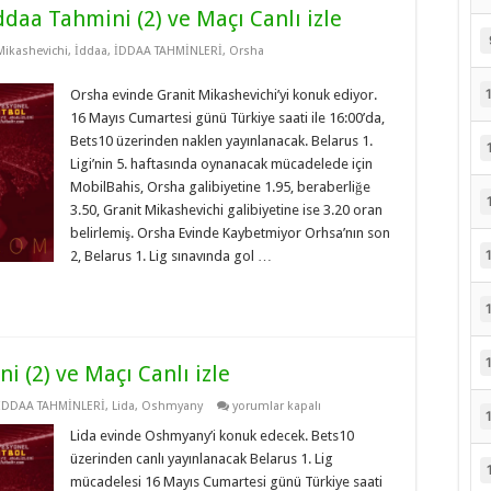
daa Tahmini (2) ve Maçı Canlı izle
Mikashevichi
,
İddaa
,
İDDAA TAHMİNLERİ
,
Orsha
Orsha evinde Granit Mikashevichi’yi konuk ediyor.
16 Mayıs Cumartesi günü Türkiye saati ile 16:00’da,
Bets10 üzerinden naklen yayınlanacak. Belarus 1.
Ligi’nin 5. haftasında oynanacak mücadelede için
MobilBahis, Orsha galibiyetine 1.95, beraberliğe
3.50, Granit Mikashevichi galibiyetine ise 3.20 oran
belirlemiş. Orsha Evinde Kaybetmiyor Orhsa’nın son
2, Belarus 1. Lig sınavında gol …
 (2) ve Maçı Canlı izle
Lida
İDDAA TAHMİNLERİ
,
Lida
,
Oshmyany
yorumlar kapalı
Oshmyany
İddaa
Lida evinde Oshmyany’i konuk edecek. Bets10
Tahmini
üzerinden canlı yayınlanacak Belarus 1. Lig
(2)
ve
mücadelesi 16 Mayıs Cumartesi günü Türkiye saati
Maçı