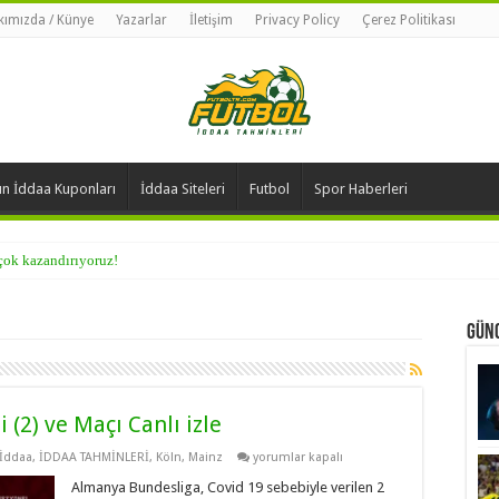
kımızda / Künye
Yazarlar
İletişim
Privacy Policy
Çerez Politikası
n İddaa Kuponları
İddaa Siteleri
Futbol
Spor Haberleri
 çok kazandırıyoruz!
Günc
(2) ve Maçı Canlı izle
Köln
İddaa
,
İDDAA TAHMİNLERİ
,
Köln
,
Mainz
yorumlar kapalı
Mainz
05
Almanya Bundesliga, Covid 19 sebebiyle verilen 2