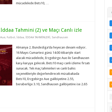
mücadelede Bets10, …
ddaa Tahmini (2) ve Maçı Canlı izle
 Aue
,
Futbol
,
İddaa
,
İDDAA TAHMİNLERİ
,
Sandhausen
Almanya 2. Bundesliga‘da heyecan devam ediyor.
16 Mayıs Cumartesi günü 14:00 itibariyle start
alacak mücadelede, Erzgebirge Aue ile Sandhausen
karşı karşıya gelecek. Bets10 maçı canlı izleme fırsatı
sunacak. Tek maç tahminleri ve canlı bahis
seçenekleriyle değerlendirecek müsabakada
Bets10, Erzgebirge Aue galibiyetine 2.55,
beraberliğe 3.10, Sandhausen galibiyetine ise 2.65