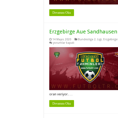
Devamını Oku
Erzgebirge Aue Sandhausen İ
14 Mayıs 2020
Bundesliga 2. Ligi
,
Erzgebirge
Erzgebirge
yorumlar kapalı
Aue
Sandhausen
İddaa
Tahmini
(2)
ve
Maçı
Canlı
izle
için
oran veriyor. …
Devamını Oku