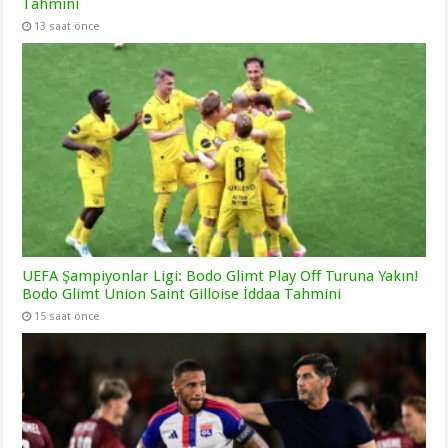
Tahmini
13 saat önce
UEFA Şampiyonlar Ligi: Bodo Glimt Play Off Turuna Yakın!
Bodo Glimt Union Saint Gilloise İddaa Tahmini
15 saat önce