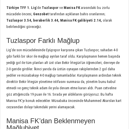
Türkiye TFF 1. Lig
’de
Tuzlaspor
ve
Manisa FK
arasındaki bu zorlu
mücadele öncesi,
Genzobet
tarafından açıklanan bahis oranlarının;
Tuzlaspor 3.54, beraberlik 3.44, Manisa FK galibiyeti 2.14,
olarak
belirlendiğini göreceğiz.
Tuzlaspor Farklı Mağlup
Lig’de son mücadelesinde Eyüpspor karşısına çıkan Tuzlaspor, sahadan 4-0
gibi farklı bir skor ile mağlup ayrılan taraf oldu. Karşılaşmanın hemen başında
yediği gol ile tüm planları alt üst olan Bekir İrtegün’ün öğrencileri, devreye de
2-0 geride girdiler. İkinci yarıda da üstün oynayan rakiplerinden 2 gol daha
yediler ve müsabakayı 4-0 mağlup tamamladılar. Karşılaşmanın ardından teknik
direktör Bekir İrtegün yönetime istifasını sunmasa da, yönetim bunu kabul
etmedi ve genç teknik adam ile yola devam etme kararı aldı. Puan cetveline
göz attığımızda 19 puan ile 16. Sırada yer aldıklarını görüyoruz. Bu hafta
Manisa FK’yı konuk edecekler. Müsabaka öncesinde Muhammed Akarslan kart
cezasından dolayı takımdaki yerini alamayacak.
Manisa FK’dan Beklenmeyen
Mağlubiyet