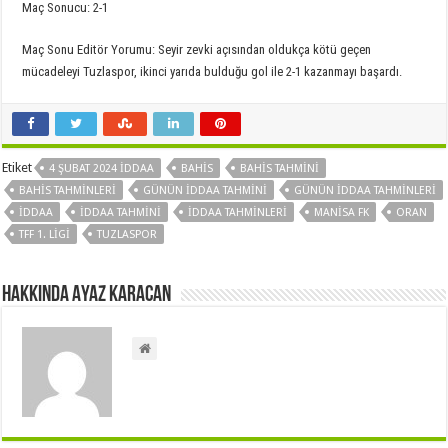
Maç Sonucu: 2-1
Maç Sonu Editör Yorumu: Seyir zevki açısından oldukça kötü geçen
mücadeleyi Tuzlaspor, ikinci yarıda bulduğu gol ile 2-1 kazanmayı başardı.
Etiket
4 ŞUBAT 2024 İDDAA
BAHIS
BAHIS TAHMINI
BAHIS TAHMINLERI
GÜNÜN IDDAA TAHMINI
GÜNÜN IDDAA TAHMINLERI
IDDAA
IDDAA TAHMINI
IDDAA TAHMINLERI
MANISA FK
ORAN
TFF 1. LIGI
TUZLASPOR
Hakkında Ayaz Karacan