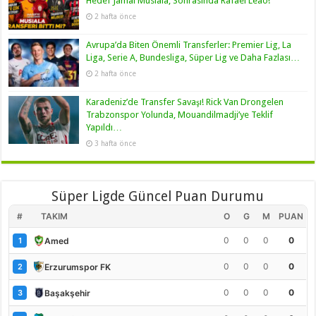
Hedef Jamal Musiala, Sonrasında Rafael Leao!
2 hafta önce
Avrupa’da Biten Önemli Transferler: Premier Lig, La
Liga, Serie A, Bundesliga, Süper Lig ve Daha Fazlası…
2 hafta önce
Karadeniz’de Transfer Savaşı! Rick Van Drongelen
Trabzonspor Yolunda, Mouandilmadji’ye Teklif
Yapıldı…
3 hafta önce
Süper Ligde Güncel Puan Durumu
#
TAKIM
O
G
M
PUAN
0
0
0
0
Amed
1
0
0
0
0
Erzurumspor FK
2
0
0
0
0
Başakşehir
3