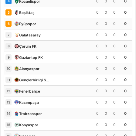
0
0
0
0
Kocaelispor
4
0
0
0
0
Beşiktaş
5
0
0
0
0
Eyüpspor
6
0
0
0
0
Galatasaray
7
0
0
0
0
Çorum FK
8
0
0
0
0
Gaziantep FK
9
0
0
0
0
Alanyaspor
10
0
0
0
0
Gençlerbirliği S.K.
11
0
0
0
0
Fenerbahçe
12
0
0
0
0
Kasımpaşa
13
0
0
0
0
Trabzonspor
14
0
0
0
0
Konyaspor
15
0
0
0
0