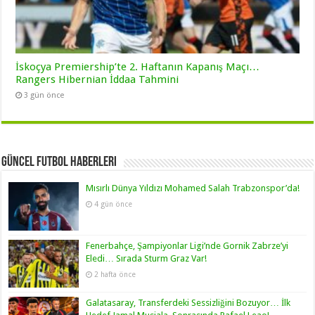
İskoçya Premiership’te 2. Haftanın Kapanış Maçı…
Rangers Hibernian İddaa Tahmini
3 gün önce
Güncel Futbol Haberleri
Mısırlı Dünya Yıldızı Mohamed Salah Trabzonspor’da!
4 gün önce
Fenerbahçe, Şampiyonlar Ligi’nde Gornik Zabrze’yi
Eledi… Sırada Sturm Graz Var!
2 hafta önce
Galatasaray, Transferdeki Sessizliğini Bozuyor… İlk