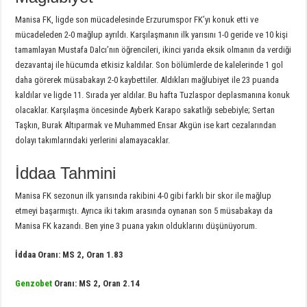
Manisa FK, ligde son mücadelesinde Erzurumspor FK’yı konuk etti ve
mücadeleden 2-0 mağlup ayrıldı. Karşılaşmanın ilk yarısını 1-0 geride ve 10 kişi
tamamlayan Mustafa Dalcı’nın öğrencileri, ikinci yarıda eksik olmanın da verdiği
dezavantaj ile hücumda etkisiz kaldılar. Son bölümlerde de kalelerinde 1 gol
daha görerek müsabakayı 2-0 kaybettiler. Aldıkları mağlubiyet ile 23 puanda
kaldılar ve ligde 11. Sırada yer aldılar. Bu hafta Tuzlaspor deplasmanına konuk
olacaklar. Karşılaşma öncesinde Ayberk Karapo sakatlığı sebebiyle; Sertan
Taşkın, Burak Altıparmak ve Muhammed Ensar Akgün ise kart cezalarından
dolayı takımlarındaki yerlerini alamayacaklar.
İddaa Tahmini
Manisa FK sezonun ilk yarısında rakibini 4-0 gibi farklı bir skor ile mağlup
etmeyi başarmıştı. Ayrıca iki takım arasında oynanan son 5 müsabakayı da
Manisa FK kazandı. Ben yine 3 puana yakın olduklarını düşünüyorum.
İddaa Oranı: MS 2, Oran 1.83
Genzobet
Oranı: MS 2, Oran 2.14