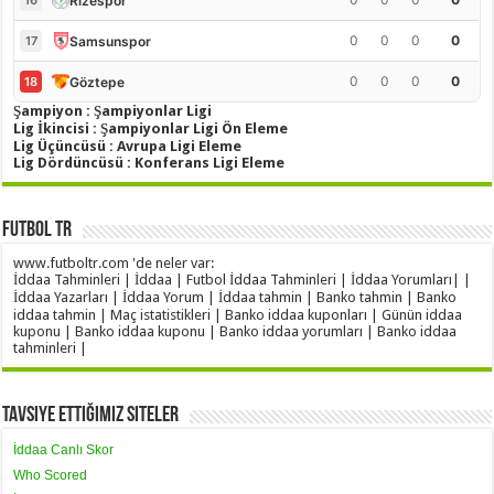
Rizespor
16
0
0
0
0
Samsunspor
17
0
0
0
0
Göztepe
18
Şampiyon : Şampiyonlar Ligi
Lig İkincisi : Şampiyonlar Ligi Ön Eleme
Lig Üçüncüsü : Avrupa Ligi Eleme
Lig Dördüncüsü : Konferans Ligi Eleme
Futbol TR
www.futboltr.com 'de neler var:
İddaa Tahminleri | İddaa | Futbol İddaa Tahminleri | İddaa Yorumları| |
İddaa Yazarları | İddaa Yorum | İddaa tahmin | Banko tahmin | Banko
iddaa tahmin | Maç istatistikleri | Banko iddaa kuponları | Günün iddaa
kuponu | Banko iddaa kuponu | Banko iddaa yorumları | Banko iddaa
tahminleri |
Tavsiye Ettiğimiz Siteler
İddaa Canlı Skor
Who Scored