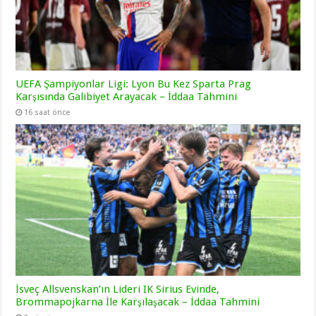
UEFA Şampiyonlar Ligi: Lyon Bu Kez Sparta Prag
Karşısında Galibiyet Arayacak – İddaa Tahmini
16 saat önce
İsveç Allsvenskan’ın Lideri IK Sirius Evinde,
Brommapojkarna İle Karşılaşacak – İddaa Tahmini