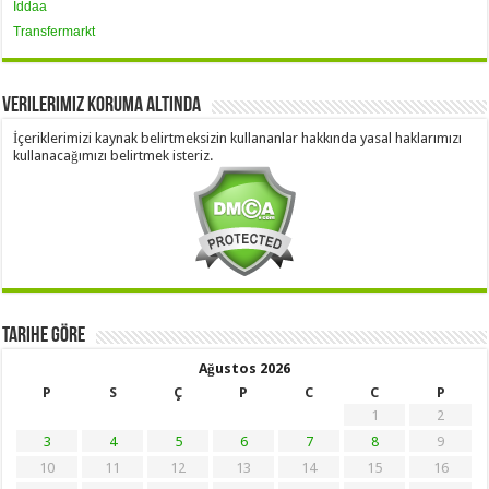
İddaa
Transfermarkt
Verilerimiz Koruma Altında
İçeriklerimizi kaynak belirtmeksizin kullananlar hakkında yasal haklarımızı
kullanacağımızı belirtmek isteriz.
Tarihe Göre
Ağustos 2026
P
S
Ç
P
C
C
P
1
2
3
4
5
6
7
8
9
10
11
12
13
14
15
16