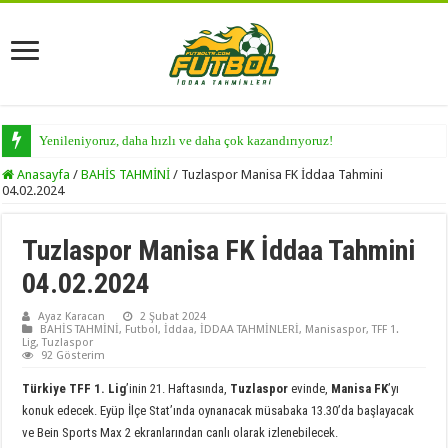
Yenileniyoruz, daha hızlı ve daha çok kazandırıyoruz!
Anasayfa
/
BAHİS TAHMİNİ
/
Tuzlaspor Manisa FK İddaa Tahmini
04.02.2024
Tuzlaspor Manisa FK İddaa Tahmini
04.02.2024
Ayaz Karacan
2 Şubat 2024
BAHİS TAHMİNİ
,
Futbol
,
İddaa
,
İDDAA TAHMİNLERİ
,
Manisaspor
,
TFF 1.
Lig
,
Tuzlaspor
92 Gösterim
Türkiye TFF 1. Lig
’inin 21. Haftasında,
Tuzlaspor
evinde,
Manisa FK
’yı
konuk edecek. Eyüp İlçe Stat’ında oynanacak müsabaka 13.30’da başlayacak
ve Bein Sports Max 2 ekranlarından canlı olarak izlenebilecek.