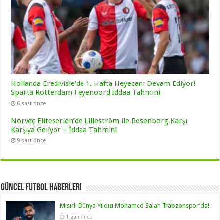
Hollanda Eredivisie’de 1. Hafta Heyecanı Devam Ediyor!
Sparta Rotterdam Feyenoord İddaa Tahmini
6 saat önce
Norveç Eliteserien’de Lilleström ile Rosenborg Karşı
Karşıya Geliyor – İddaa Tahmini
9 saat önce
Güncel Futbol Haberleri
Mısırlı Dünya Yıldızı Mohamed Salah Trabzonspor’da!
1 gün önce