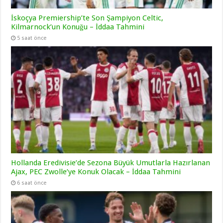
İskoçya Premiership’te Son Şampiyon Celtic,
Kilmarnock’un Konuğu – İddaa Tahmini
5 saat önce
Hollanda Eredivisie’de Sezona Büyük Umutlarla Hazırlanan
Ajax, PEC Zwolle’ye Konuk Olacak – İddaa Tahmini
6 saat önce