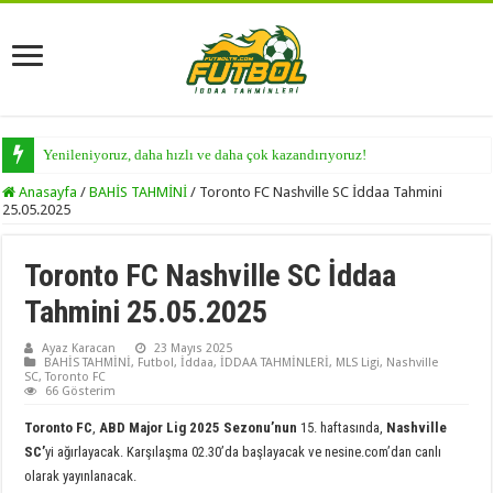
Yenileniyoruz, daha hızlı ve daha çok kazandırıyoruz!
Anasayfa
/
BAHİS TAHMİNİ
/
Toronto FC Nashville SC İddaa Tahmini
25.05.2025
Toronto FC Nashville SC İddaa
Tahmini 25.05.2025
Ayaz Karacan
23 Mayıs 2025
BAHİS TAHMİNİ
,
Futbol
,
İddaa
,
İDDAA TAHMİNLERİ
,
MLS Ligi
,
Nashville
SC
,
Toronto FC
66 Gösterim
Toronto FC
,
ABD Major Lig 2025
Sezonu’nun
15. haftasında,
Nashville
SC’
yi ağırlayacak. Karşılaşma 02.30’da başlayacak ve nesine.com’dan canlı
olarak yayınlanacak.