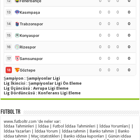
0
0
0
0
Fenerbahçe
12
0
0
0
0
Kasımpaşa
13
0
0
0
0
Trabzonspor
14
0
0
0
0
Konyaspor
15
0
0
0
0
Rizespor
16
0
0
0
0
Samsunspor
17
0
0
0
0
Göztepe
18
Şampiyon : Şampiyonlar Ligi
Lig İkincisi : Şampiyonlar Ligi Ön Eleme
Lig Üçüncüsü : Avrupa Ligi Eleme
Lig Dördüncüsü : Konferans Ligi Eleme
Futbol TR
www.futboltr.com 'de neler var:
İddaa Tahminleri | İddaa | Futbol İddaa Tahminleri | İddaa Yorumları| |
İddaa Yazarları | İddaa Yorum | İddaa tahmin | Banko tahmin | Banko
iddaa tahmin | Maç istatistikleri | Banko iddaa kuponları | Günün iddaa