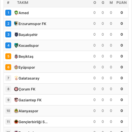
#
TAKIM
O
G
M
PUAN
0
0
0
0
Amed
1
0
0
0
0
Erzurumspor FK
2
0
0
0
0
Başakşehir
3
0
0
0
0
Kocaelispor
4
0
0
0
0
Beşiktaş
5
0
0
0
0
Eyüpspor
6
0
0
0
0
Galatasaray
7
0
0
0
0
Çorum FK
8
0
0
0
0
Gaziantep FK
9
0
0
0
0
Alanyaspor
10
0
0
0
0
Gençlerbirliği S.K.
11