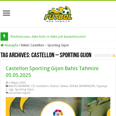
Yenileniyoruz, daha hızlı ve daha çok kazandırıyoruz!
Anasayfa
/
Etiket:
Castellon – Sporting Gijon
Tag Archives:
Castellon – Sporting Gijon
Castellon Sporting Gijon Bahis Tahmini
05.05.2025
2 Mayıs 2025
BAHİS TAHMİNİ
,
CD Castellon
,
Futbol
,
İddaa
,
İDDAA TAHMİNLERİ
,
İspanya
2. Ligi
,
Sporting Gijon
Castellon
yorumlar kapalı
Sporting
Gijon
Bahis
Tahmini
05.05.2025
için