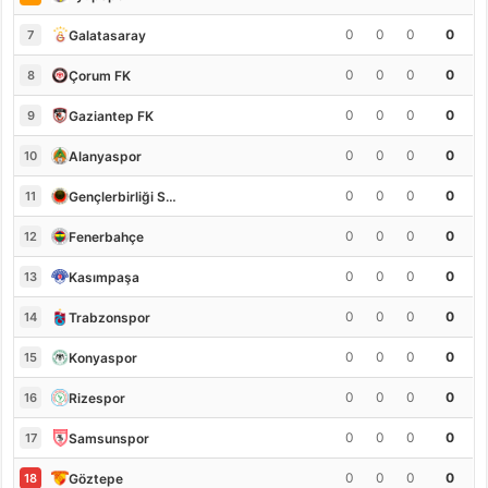
0
0
0
0
Galatasaray
7
0
0
0
0
Çorum FK
8
0
0
0
0
Gaziantep FK
9
0
0
0
0
Alanyaspor
10
0
0
0
0
Gençlerbirliği S.K.
11
0
0
0
0
Fenerbahçe
12
0
0
0
0
Kasımpaşa
13
0
0
0
0
Trabzonspor
14
0
0
0
0
Konyaspor
15
0
0
0
0
Rizespor
16
0
0
0
0
Samsunspor
17
0
0
0
0
Göztepe
18