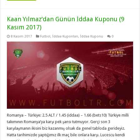
Kaan Yılmaz’dan Günün İddaa Kuponu (9
Kasım 2017)
8 Kasım 2017
Futbol
,
İddaa Kuponları
,
İddaa Kuponu
0
Romanya – Türkiye: 2.5 ALT / 1.45 (iddaa) – 1.66 (bets10) Türkiye milli
takımının Romanya’ya karşı pek şansı tutmuyor. Gerçi son 3
karşılaşmanın ikisini biz kazanmış olsak da genel tabloda gerideyiz.
Hatta tarihimizde yaptığımız ilk maç bile onlara karşı. Lucescu kendi