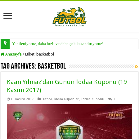
Yenileniyoruz, daha hızlı ve daha çok kazandırıyoruz!
Anasayfa
/
Etiket:
basketbol
Tag Archives:
basketbol
Kaan Yılmaz’dan Günün İddaa Kuponu (19
Kasım 2017)
19 Kasım 2017
Futbol
,
İddaa Kuponları
,
İddaa Kuponu
0