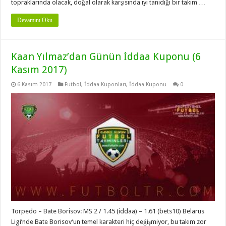
topraklarında olacak, doğal olarak karşısında iyi tanıdığı bir takım …
Devamını Oku
Kaan Yılmaz’dan Günün İddaa Kuponu (6
Kasım 2017)
6 Kasım 2017
Futbol
,
İddaa Kuponları
,
İddaa Kuponu
0
Torpedo – Bate Borisov: MS 2 / 1.45 (iddaa) – 1.61 (bets10) Belarus
Ligi’nde Bate Borisov’un temel karakteri hiç değişmiyor, bu takım zor