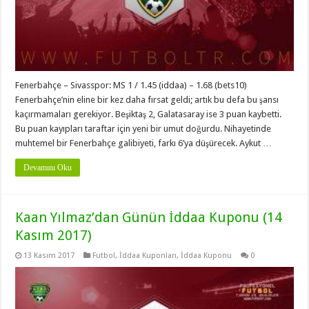
Fenerbahçe – Sivasspor: MS 1 / 1.45 (iddaa) – 1.68 (bets10)
Fenerbahçe’nin eline bir kez daha fırsat geldi; artık bu defa bu şansı
kaçırmamaları gerekiyor. Beşiktaş 2, Galatasaray ise 3 puan kaybetti.
Bu puan kayıpları taraftar için yeni bir umut doğurdu. Nihayetinde
muhtemel bir Fenerbahçe galibiyeti, farkı 6’ya düşürecek. Aykut …
Devamını Oku
Kaan Yılmaz’dan Günün İddaa Kuponu (14
Kasım 2017)
13 Kasım 2017
Futbol
,
İddaa Kuponları
,
İddaa Kuponu
0