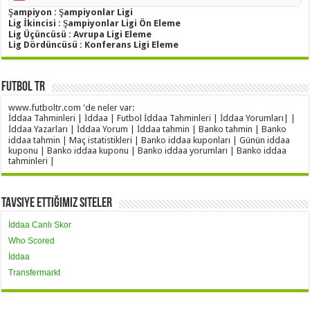
Şampiyon : Şampiyonlar Ligi
Lig İkincisi : Şampiyonlar Ligi Ön Eleme
Lig Üçüncüsü : Avrupa Ligi Eleme
Lig Dördüncüsü : Konferans Ligi Eleme
Futbol TR
www.futboltr.com 'de neler var:
İddaa Tahminleri | İddaa | Futbol İddaa Tahminleri | İddaa Yorumları| |
İddaa Yazarları | İddaa Yorum | İddaa tahmin | Banko tahmin | Banko
iddaa tahmin | Maç istatistikleri | Banko iddaa kuponları | Günün iddaa
kuponu | Banko iddaa kuponu | Banko iddaa yorumları | Banko iddaa
tahminleri |
Tavsiye Ettiğimiz Siteler
İddaa Canlı Skor
Who Scored
İddaa
Transfermarkt