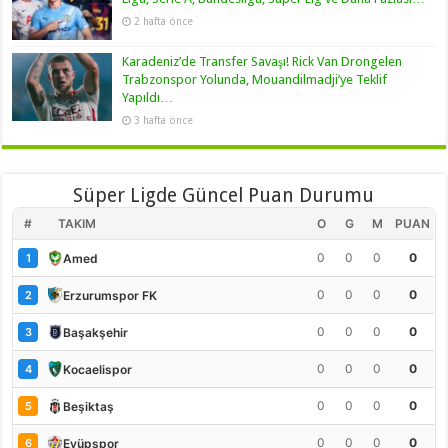
2 hafta önce
Karadeniz’de Transfer Savaşı! Rick Van Drongelen
Trabzonspor Yolunda, Mouandilmadji’ye Teklif
Yapıldı…
3 hafta önce
Süper Ligde Güncel Puan Durumu
#
TAKIM
O
G
M
PUAN
0
0
0
0
Amed
1
0
0
0
0
Erzurumspor FK
2
0
0
0
0
Başakşehir
3
0
0
0
0
Kocaelispor
4
0
0
0
0
Beşiktaş
5
0
0
0
0
Eyüpspor
6