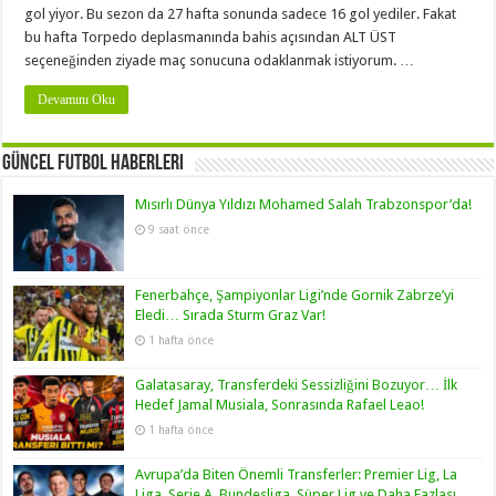
gol yiyor. Bu sezon da 27 hafta sonunda sadece 16 gol yediler. Fakat
bu hafta Torpedo deplasmanında bahis açısından ALT ÜST
seçeneğinden ziyade maç sonucuna odaklanmak istiyorum. …
Devamını Oku
Güncel Futbol Haberleri
Mısırlı Dünya Yıldızı Mohamed Salah Trabzonspor’da!
9 saat önce
Fenerbahçe, Şampiyonlar Ligi’nde Gornik Zabrze’yi
Eledi… Sırada Sturm Graz Var!
1 hafta önce
Galatasaray, Transferdeki Sessizliğini Bozuyor… İlk
Hedef Jamal Musiala, Sonrasında Rafael Leao!
1 hafta önce
Avrupa’da Biten Önemli Transferler: Premier Lig, La
Liga, Serie A, Bundesliga, Süper Lig ve Daha Fazlası…