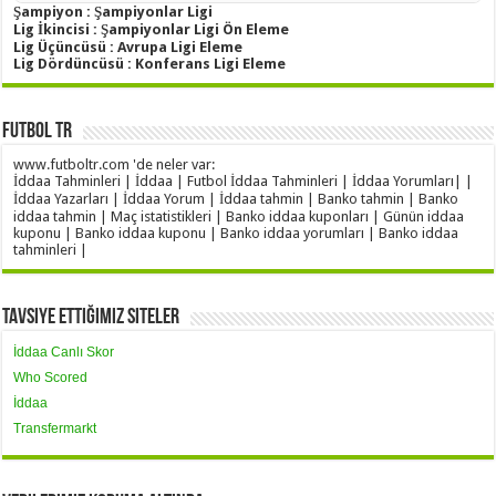
Şampiyon : Şampiyonlar Ligi
Lig İkincisi : Şampiyonlar Ligi Ön Eleme
Lig Üçüncüsü : Avrupa Ligi Eleme
Lig Dördüncüsü : Konferans Ligi Eleme
Futbol TR
www.futboltr.com 'de neler var:
İddaa Tahminleri | İddaa | Futbol İddaa Tahminleri | İddaa Yorumları| |
İddaa Yazarları | İddaa Yorum | İddaa tahmin | Banko tahmin | Banko
iddaa tahmin | Maç istatistikleri | Banko iddaa kuponları | Günün iddaa
kuponu | Banko iddaa kuponu | Banko iddaa yorumları | Banko iddaa
tahminleri |
Tavsiye Ettiğimiz Siteler
İddaa Canlı Skor
Who Scored
İddaa
Transfermarkt