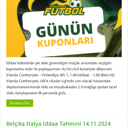
14.11.2024
için
İddaa bülteninde yer alan güvendiğim maçlar arasından seçtiğim
kuponumu sizler ile paylaşıyorum. Az hırs bol kazançlar diliyorum.
İrlanda Cumhuriyeti – Finlandiya: MS 1, 1.49 (iddaa) – 1.68 (Bets10);
İrlanda Cumhuriyeti, UEFA Uluslar Lig’inde son olarak Yunanistan
deplasmanına konuk oldu ve müsabakadan 2-0 mağlup ayrılan taraf
oldu. Karşılaşmanın ilk yarısında gole …
Devamını Oku
Belçika İtalya İddaa Tahmini 14.11.2024