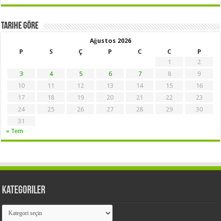
Tarihe Göre
Ağustos 2026
P
S
Ç
P
C
C
P
1
2
3
4
5
6
7
8
9
10
11
12
13
14
15
16
17
18
19
20
21
22
23
24
25
26
27
28
29
30
31
« Tem
Kategoriler
Kategoriler