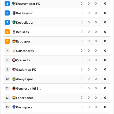
0
0
0
0
Erzurumspor FK
2
0
0
0
0
Başakşehir
3
0
0
0
0
Kocaelispor
4
0
0
0
0
Beşiktaş
5
0
0
0
0
Eyüpspor
6
0
0
0
0
Galatasaray
7
0
0
0
0
Çorum FK
8
0
0
0
0
Gaziantep FK
9
0
0
0
0
Alanyaspor
10
0
0
0
0
Gençlerbirliği S.K.
11
0
0
0
0
Fenerbahçe
12
0
0
0
0
Kasımpaşa
13