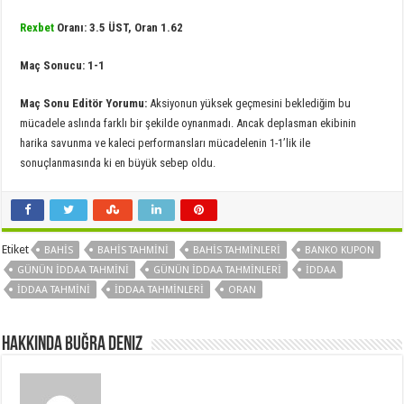
Rexbet
Oranı: 3.5 ÜST, Oran 1.62
Maç Sonucu: 1-1
Maç Sonu Editör Yorumu:
Aksiyonun yüksek geçmesini beklediğim bu
mücadele aslında farklı bir şekilde oynanmadı. Ancak deplasman ekibinin
harika savunma ve kaleci performansları mücadelenin 1-1’lik ile
sonuçlanmasında ki en büyük sebep oldu.
Etiket
BAHIS
BAHIS TAHMINI
BAHIS TAHMINLERI
BANKO KUPON
GÜNÜN IDDAA TAHMINI
GÜNÜN IDDAA TAHMINLERI
IDDAA
IDDAA TAHMINI
IDDAA TAHMINLERI
ORAN
Hakkında Buğra Deniz