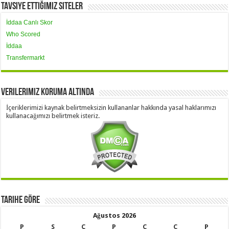
Tavsiye Ettiğimiz Siteler
İddaa Canlı Skor
Who Scored
İddaa
Transfermarkt
Verilerimiz Koruma Altında
İçeriklerimizi kaynak belirtmeksizin kullananlar hakkında yasal haklarımızı
kullanacağımızı belirtmek isteriz.
Tarihe Göre
Ağustos 2026
P
S
Ç
P
C
C
P