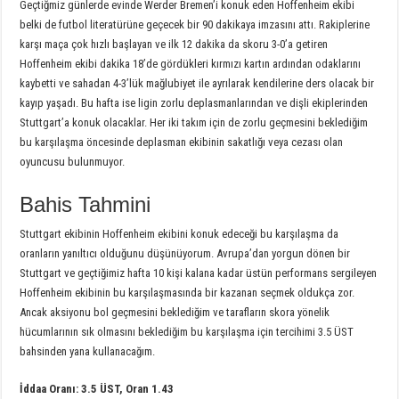
Geçtiğmiz günlerde evinde Werder Bremen’i konuk eden Hoffenheim ekibi
belki de futbol literatürüne geçecek bir 90 dakikaya imzasını attı. Rakiplerine
karşı maça çok hızlı başlayan ve ilk 12 dakika da skoru 3-0’a getiren
Hoffenheim ekibi dakika 18’de gördükleri kırmızı kartın ardından odaklarını
kaybetti ve sahadan 4-3’lük mağlubiyet ile ayrılarak kendilerine ders olacak bir
kayıp yaşadı. Bu hafta ise ligin zorlu deplasmanlarından ve dişli ekiplerinden
Stuttgart’a konuk olacaklar. Her iki takım için de zorlu geçmesini beklediğim
bu karşılaşma öncesinde deplasman ekibinin sakatlığı veya cezası olan
oyuncusu bulunmuyor.
Bahis Tahmini
Stuttgart ekibinin Hoffenheim ekibini konuk edeceği bu karşılaşma da
oranların yanıltıcı olduğunu düşünüyorum. Avrupa’dan yorgun dönen bir
Stuttgart ve geçtiğimiz hafta 10 kişi kalana kadar üstün performans sergileyen
Hoffenheim ekibinin bu karşılaşmasında bir kazanan seçmek oldukça zor.
Ancak aksiyonu bol geçmesini beklediğim ve tarafların skora yönelik
hücumlarının sık olmasını beklediğim bu karşılaşma için tercihimi 3.5 ÜST
bahsinden yana kullanacağım.
İddaa Oranı: 3.5 ÜST, Oran 1.43