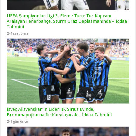
UEFA Şampiyonlar Ligi 3. Eleme Turu: Tur Kapısını
Aralayan Fenerbahçe, Sturm Graz Deplasmanında – İddaa
Tahmini
4 saat önce
İsveç Allsvenskan’ın Lideri IK Sirius Evinde,
Brommapojkarna İle Karşılaşacak – İddaa Tahmini
1 gün önce