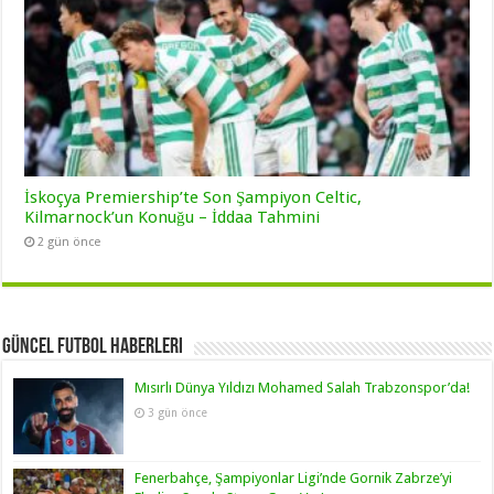
İskoçya Premiership’te Son Şampiyon Celtic,
Kilmarnock’un Konuğu – İddaa Tahmini
2 gün önce
Güncel Futbol Haberleri
Mısırlı Dünya Yıldızı Mohamed Salah Trabzonspor’da!
3 gün önce
Fenerbahçe, Şampiyonlar Ligi’nde Gornik Zabrze’yi