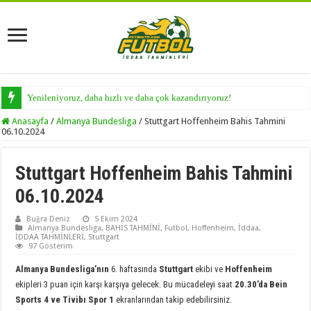
Yenileniyoruz, daha hızlı ve daha çok kazandırıyoruz!
Anasayfa
/
Almanya Bundesliga
/
Stuttgart Hoffenheim Bahis Tahmini
06.10.2024
Stuttgart Hoffenheim Bahis Tahmini
06.10.2024
Buğra Deniz
5 Ekim 2024
Almanya Bundesliga
,
BAHİS TAHMİNİ
,
Futbol
,
Hoffenheim
,
İddaa
,
İDDAA TAHMİNLERİ
,
Stuttgart
97 Gösterim
Almanya Bundesliga’nın
6. haftasında
Stuttgart
ekibi ve
Hoffenheim
ekipleri 3 puan için karşı karşıya gelecek. Bu mücadeleyi saat
20.30’da Bein
Sports 4 ve Tivibı Spor 1
ekranlarından takip edebilirsiniz.