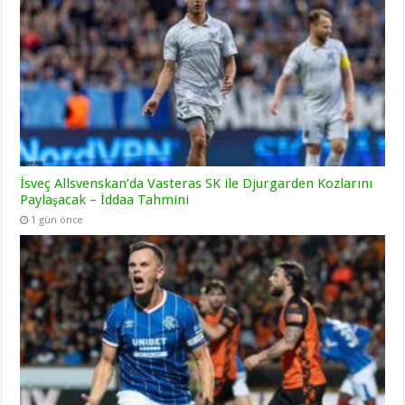
İsveç Allsvenskan’da Vasteras SK ile Djurgarden Kozlarını
Paylaşacak – İddaa Tahmini
1 gün önce