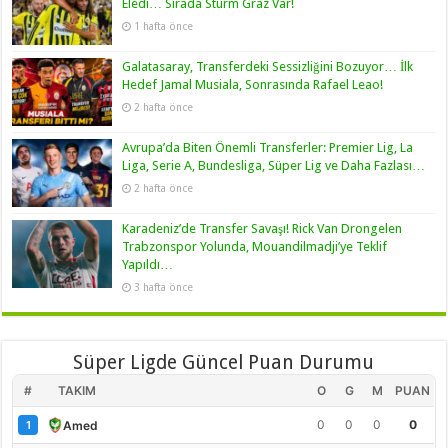
Eledi… Sırada Sturm Graz Var!
1 hafta önce
Galatasaray, Transferdeki Sessizliğini Bozuyor… İlk
Hedef Jamal Musiala, Sonrasında Rafael Leao!
2 hafta önce
Avrupa’da Biten Önemli Transferler: Premier Lig, La
Liga, Serie A, Bundesliga, Süper Lig ve Daha Fazlası…
2 hafta önce
Karadeniz’de Transfer Savaşı! Rick Van Drongelen
Trabzonspor Yolunda, Mouandilmadji’ye Teklif
Yapıldı…
3 hafta önce
Süper Ligde Güncel Puan Durumu
#
TAKIM
O
G
M
PUAN
0
0
0
0
Amed
1