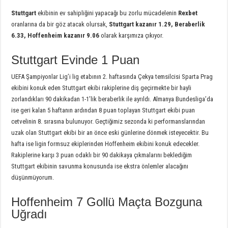
Stuttgart
ekibinin ev sahipliğini yapacağı bu zorlu mücadelenin
Rexbet
oranlarına da bir göz atacak olursak,
Stuttgart kazanır 1.29, Beraberlik
6.33, Hoffenheim kazanır 9.06
olarak karşımıza çıkıyor.
Stuttgart Evinde 1 Puan
UEFA Şampiyonlar Lig’i lig etabının 2. haftasında Çekya temsilcisi Sparta Prag
ekibini konuk eden Stuttgart ekibi rakiplerine diş geçirmekte bir hayli
zorlandıkları 90 dakikadan 1-1’lik beraberlik ile ayrıldı. Almanya Bundesliga’da
ise geri kalan 5 haftanın ardından 8 puan toplayan Stuttgart ekibi puan
cetvelinin 8. sırasına bulunuyor. Geçtiğimiz sezonda ki performanslarından
uzak olan Stuttgart ekibi bir an önce eski günlerine dönmek isteyecektir. Bu
hafta ise ligin formsuz ekiplerinden Hoffenheim ekibini konuk edecekler.
Rakiplerine karşı 3 puan odaklı bir 90 dakikaya çıkmalarını beklediğim
Stuttgart ekibinin savunma konusunda ise ekstra önlemler alacağını
düşünmüyorum.
Hoffenheim 7 Gollü Maçta Bozguna
Uğradı