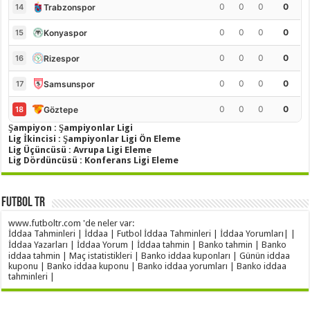
0
0
0
0
Trabzonspor
14
0
0
0
0
Konyaspor
15
0
0
0
0
Rizespor
16
0
0
0
0
Samsunspor
17
0
0
0
0
Göztepe
18
Şampiyon : Şampiyonlar Ligi
Lig İkincisi : Şampiyonlar Ligi Ön Eleme
Lig Üçüncüsü : Avrupa Ligi Eleme
Lig Dördüncüsü : Konferans Ligi Eleme
Futbol TR
www.futboltr.com 'de neler var:
İddaa Tahminleri | İddaa | Futbol İddaa Tahminleri | İddaa Yorumları| |
İddaa Yazarları | İddaa Yorum | İddaa tahmin | Banko tahmin | Banko
iddaa tahmin | Maç istatistikleri | Banko iddaa kuponları | Günün iddaa
kuponu | Banko iddaa kuponu | Banko iddaa yorumları | Banko iddaa
tahminleri |