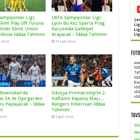
ampiyonlar Ligi:
UEFA Şampiyonlar Ligi:
Şa
limt Play Off Turuna
Lyon Bu Kez Sparta Prag
Lig
 Bodo Glimt Union
Karşısında Galibiyet
Li
illoise İddaa Tahmini
Arayacak – İddaa Tahmini
Li
t önce
14 saat önce
Futb
www
İdd
Tah
İdd
Ban
idd
idd
llsvenskan’da
İskoçya Premiership’te 2.
idd
as SK ile Djurgarden
Haftanın Kapanış Maçı…
nı Paylaşacak – İddaa
Rangers Hibernian İddaa
ni
Tahmini
Tavs
önce
3 gün önce
İdd
Wh
İdd