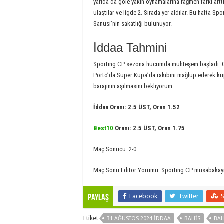
yarıda da gole yakın oynamalarına rağmen farkı arttı
ulaştılar ve ligde 2. Sırada yer aldılar. Bu hafta
Sanusi’nin sakatlığı bulunuyor.
İddaa Tahmini
Sporting CP sezona hücumda muhteşem başladı. G
Porto’da Süper Kupa’da rakibini mağlup ederek ku
barajının aşılmasını bekliyorum.
İddaa Oranı: 2.5 ÜST, Oran 1.52
Best10
Oranı: 2.5 ÜST, Oran 1.75
Maç Sonucu: 2-0
Maç Sonu Editör Yorumu: Sporting CP müsabakayı ik
Facebook
Twitter
Paylaş
Etiket
31 AĞUSTOS 2024 İDDAA
BAHIS
BAH