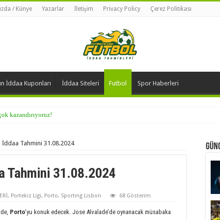
zda / Künye
Yazarlar
İletişim
Privacy Policy
Çerez Politikası
n İddaa Kuponları
İddaa Siteleri
Futbol
Spor Haberleri
 çok kazandırıyoruz!
o İddaa Tahmini 31.08.2024
Günc
a Tahmini 31.08.2024
ERİ
,
Portekiz Ligi
,
Porto
,
Sporting Lisbon
68 Gösterim
nde,
Porto
’yu konuk edecek. Jose Alvalade’de oynanacak müsabaka