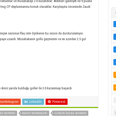
ramadılar ve müsabakayı 2-0 kazandılar. Aldıkları galibiyet ile 9 puana
 Sporting CP deplasmanına konuk olacaklar. Karşılaşma öncesinde Zaudi
eçen sezonun flaş ismi Gyökeres bu sezon da durdurulamıyor.
paya uzandı. Müsabakanın gollü geçmesini ve en azından 2.5 gol
inci yarıda bulduğu goller ile 2-0 kazanmayı başardı.
Stumbleupon
LinkedIn
Pinterest
IS TAHMINI
BAHIS TAHMINLERI
GÜNÜN IDDAA TAHMINI