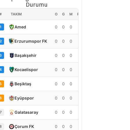
Durumu
#
TAKIM
O
G
M
PUAN
Amed
0
0
0
0
1
Erzurumspor FK
0
0
0
0
2
Başakşehir
0
0
0
0
3
Kocaelispor
0
0
0
0
4
Beşiktaş
0
0
0
0
5
Eyüpspor
0
0
0
0
6
Galatasaray
0
0
0
0
7
Çorum FK
0
0
0
0
8