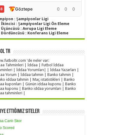
Göztepe
0
0
0
0
18
mpiyon : Şampiyonlar Ligi
 İkincisi : Şampiyonlar Ligi Ön Eleme
g Üçüncüsü : Avrupa Ligi Eleme
g Dördüncüsü : Konferans Ligi Eleme
ol TR
.futboltr.com 'de neler var:
aa Tahminleri | İddaa | Futbol İddaa
minleri | İddaa Yorumları| | İddaa Yazarları |
aa Yorum | İddaa tahmin | Banko tahmin |
ko iddaa tahmin | Maç istatistikleri | Banko
aa kuponları | Günün iddaa kuponu | Banko
aa kuponu | Banko iddaa yorumları | Banko
aa tahminleri |
iye Ettiğimiz Siteler
aa Canlı Skor
o Scored
aa