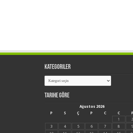
Kategoriler
Kategoriler
Tarihe Göre
Ağustos 2026
P
S
Ç
P
C
C
1
3
4
5
6
7
8