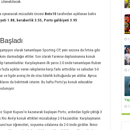
 izlenebilecek.
a oynanacak mücadele öncesi
Bets10
tarafından açıklanan bahis
yeti 1.88, beraberlik 3.55, Porto galibiyeti 3.95
 Başladı
2
 şampyon olarak tamamlayan Sporting CP, yeni sezona da fırtına gibi
 takımı darmadağın ettiler. Son olarak Farense deplasmanına konuk
galip tamamladılar. Karşılaşmanın ilk yarısı 2-0 önde tamamlayan Ruben
fazla açıklar veren rakiplerine karşı farkı arttırdılar ve sahadan 5-0
2
ılar ve ligde averaj ile de olsa liderlik koltuğunda yer aldılar. Ayrıca
larını da belirtmek isterim. Bu hafta Porto’yu konuk edecekler.
bulunuyor.
Ya
3
iz Süper Kupası’nı kazanarak başlayan Porto, ardından ligde çıktığı 3
Rio Ave’yi konuk ettikleri müsabakayı 2-0 kazandılar. Karşılaşmanın
runo’nun öğrencileri, soyunma odalarına da 2-0 önde girdiler. İkinci