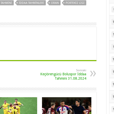
 TAHMINI
IDDAA TAHMINLERI
ORAN
PORTEKIZ LIGI
Sonraki
Keçiörengücü Boluspor İddaa
Tahmini 31.08.2024