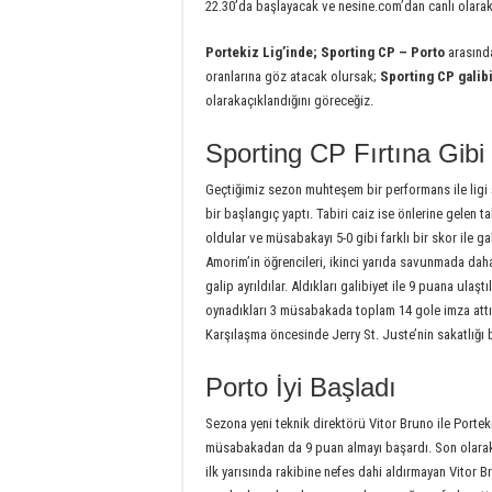
22.30’da başlayacak ve nesine.com’dan canlı olarak
Portekiz Lig’inde; Sporting CP – Porto
arasınd
oranlarına göz atacak olursak;
Sporting CP galibi
olarakaçıklandığını göreceğiz.
Sporting CP Fırtına Gibi
Geçtiğimiz sezon muhteşem bir performans ile ligi
bir başlangıç yaptı. Tabiri caiz ise önlerine gelen
oldular ve müsabakayı 5-0 gibi farklı bir skor ile 
Amorim’in öğrencileri, ikinci yarıda savunmada daha 
galip ayrıldılar. Aldıkları galibiyet ile 9 puana ulaşt
oynadıkları 3 müsabakada toplam 14 gole imza attık
Karşılaşma öncesinde Jerry St. Juste’nin sakatlığı 
Porto İyi Başladı
Sezona yeni teknik direktörü Vitor Bruno ile Portek
müsabakadan da 9 puan almayı başardı. Son olarak 
ilk yarısında rakibine nefes dahi aldırmayan Vitor B