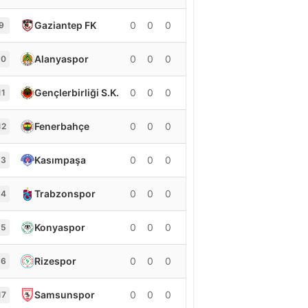
Gaziantep FK
0
0
0
0
9
Alanyaspor
0
0
0
0
10
Gençlerbirliği S.K.
0
0
0
0
11
Fenerbahçe
0
0
0
0
12
Kasımpaşa
0
0
0
0
13
Trabzonspor
0
0
0
0
14
Konyaspor
0
0
0
0
15
Rizespor
0
0
0
0
16
Samsunspor
0
0
0
0
17