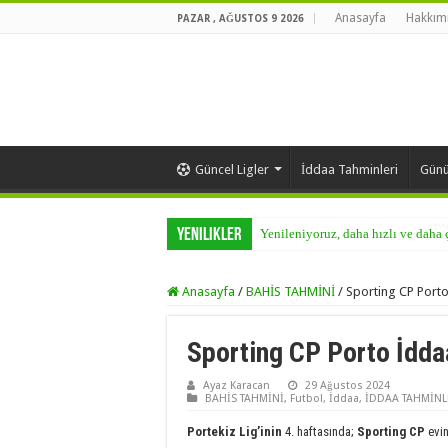
Anasayfa
Hakkımı
PAZAR , AĞUSTOS 9 2026
Güncel Ligler
İddaa Tahminleri
Günü
Yenilikler
Yenileniyoruz, daha hızlı ve daha
Anasayfa
/
BAHİS TAHMİNİ
/
Sporting CP Port
Sporting CP Porto İdda
Ayaz Karacan
29 Ağustos 2024
BAHİS TAHMİNİ
,
Futbol
,
İddaa
,
İDDAA TAHMİNL
Portekiz Lig’inin
4. haftasında;
Sporting CP
evi