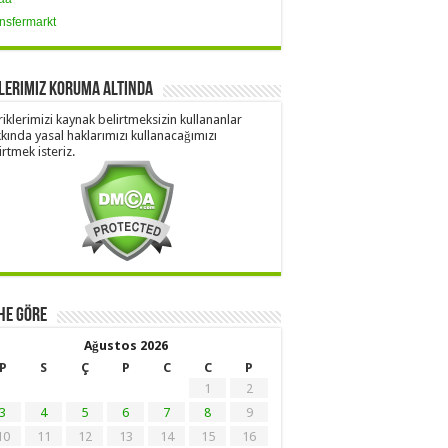
nsfermarkt
lerimiz Koruma Altında
riklerimizi kaynak belirtmeksizin kullananlar
kında yasal haklarımızı kullanacağımızı
irtmek isteriz.
he Göre
Ağustos 2026
P
S
Ç
P
C
C
P
1
2
3
4
5
6
7
8
9
10
11
12
13
14
15
16