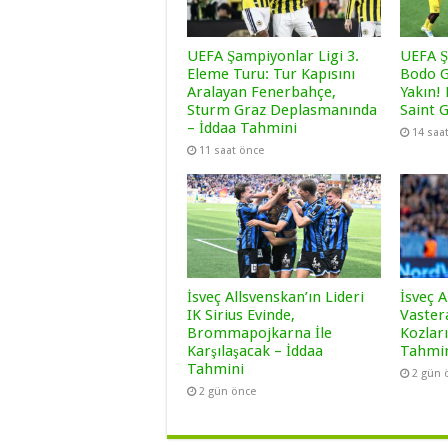
UEFA Şampiyonlar Ligi 3.
UEFA Ş
Eleme Turu: Tur Kapısını
Bodo G
Aralayan Fenerbahçe,
Yakın!
Sturm Graz Deplasmanında
Saint G
– İddaa Tahmini
14 saa
11 saat önce
İsveç Allsvenskan’ın Lideri
İsveç A
IK Sirius Evinde,
Vaster
Brommapojkarna İle
Kozları
Karşılaşacak – İddaa
Tahmi
Tahmini
2 gün 
2 gün önce