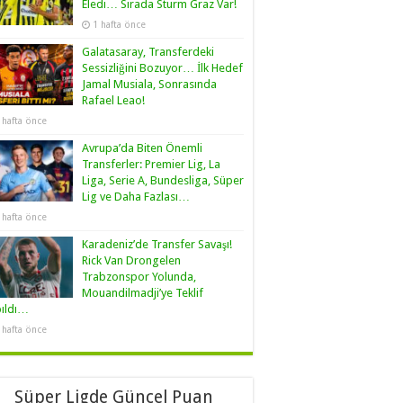
Eledi… Sırada Sturm Graz Var!
1 hafta önce
Galatasaray, Transferdeki
Sessizliğini Bozuyor… İlk Hedef
Jamal Musiala, Sonrasında
Rafael Leao!
 hafta önce
Avrupa’da Biten Önemli
Transferler: Premier Lig, La
Liga, Serie A, Bundesliga, Süper
Lig ve Daha Fazlası…
 hafta önce
Karadeniz’de Transfer Savaşı!
Rick Van Drongelen
Trabzonspor Yolunda,
Mouandilmadji’ye Teklif
pıldı…
 hafta önce
Süper Ligde Güncel Puan