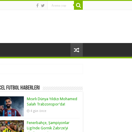
el Futbol Haberleri
Mısırlı Dünya Yıldızı Mohamed
Salah Trabzonspor’da!
4 gün önce
Fenerbahçe, Şampiyonlar
Ligi’nde Gornik Zabrze’yi