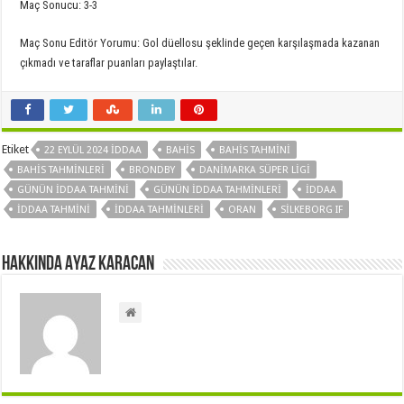
Maç Sonucu: 3-3
Maç Sonu Editör Yorumu: Gol düellosu şeklinde geçen karşılaşmada kazanan
çıkmadı ve taraflar puanları paylaştılar.
Etiket
22 EYLÜL 2024 IDDAA
BAHIS
BAHIS TAHMINI
BAHIS TAHMINLERI
BRONDBY
DANIMARKA SÜPER LIGI
GÜNÜN IDDAA TAHMINI
GÜNÜN IDDAA TAHMINLERI
IDDAA
IDDAA TAHMINI
IDDAA TAHMINLERI
ORAN
SILKEBORG IF
Hakkında Ayaz Karacan