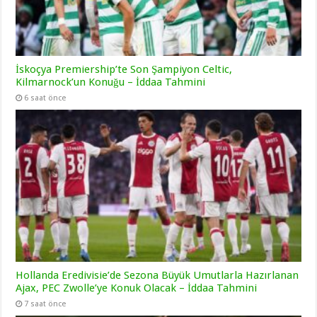
İskoçya Premiership’te Son Şampiyon Celtic,
Kilmarnock’un Konuğu – İddaa Tahmini
6 saat önce
Hollanda Eredivisie’de Sezona Büyük Umutlarla Hazırlanan
Ajax, PEC Zwolle’ye Konuk Olacak – İddaa Tahmini
7 saat önce