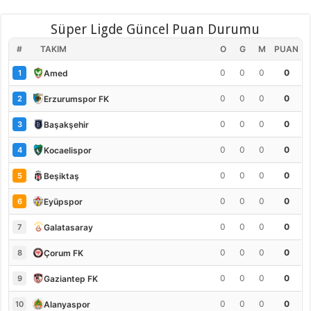
Süper Ligde Güncel Puan Durumu
#
TAKIM
O
G
M
PUAN
0
0
0
0
Amed
1
0
0
0
0
Erzurumspor FK
2
0
0
0
0
Başakşehir
3
0
0
0
0
Kocaelispor
4
0
0
0
0
Beşiktaş
5
0
0
0
0
Eyüpspor
6
0
0
0
0
Galatasaray
7
0
0
0
0
Çorum FK
8
0
0
0
0
Gaziantep FK
9
0
0
0
0
Alanyaspor
10