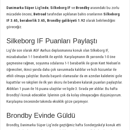
Danimarka Süper Lig’inde
;
Silkeborg IF
ve
Brondby
arasındaki bu zorlu
mücadele öncesi,
Betroad
tarafından açıklanan bahis oranlarının
Silkeborg
IF 3.65, beraberlik 3.65, Brondby galibiyeti 1.92
olarak belirlendiğini
göreceğiz.
Silkeborg IF Puanları Paylaştı
Lig’de son olarak AGF Aarhus deplasmanına konuk olan Silkeborg IF,
müsabakadan 1-1 beraberlik ile ayrıldı. Karşılaşmanın ilk yarısında 1-0 öne
geçmesine rağmen, soyunma odalarına 1-1 beraberlik ile giren Kent Nielsen’in
öğrencileri, ikinci yarıda daha çok savunmada kaldılar ve hızlı hücumlar ile
etkili olmaya çalıştılar. Bunda başarılı olamasalar da en azından kalelerini gole
kapattılar ve rakipleri ile ilk yarı skoru ile berabere kalarak puanları paylaştılar.
Aldıkları 1 puan ile 16 puana ulaştılar ve ligde 3. Sırada yer aldılar. Bu hafta
Brondby’i konuk edecekler. İşlerinin çok da kolay olmayacağını düşünüyorum.
Karşılaşma öncesinde takımda eksiklik göze çarpmıyor.
Brondby Evinde Güldü
Brondby, Danimarka Süper Lig’inde geçtiğimiz hafta Sonderjyske’yi konuk etti