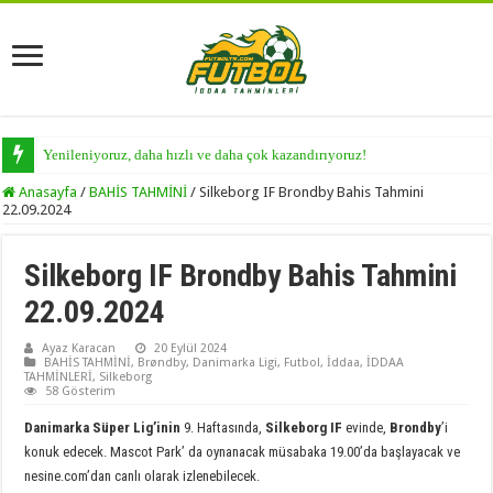
Yenileniyoruz, daha hızlı ve daha çok kazandırıyoruz!
Anasayfa
/
BAHİS TAHMİNİ
/
Silkeborg IF Brondby Bahis Tahmini
22.09.2024
Silkeborg IF Brondby Bahis Tahmini
22.09.2024
Ayaz Karacan
20 Eylül 2024
BAHİS TAHMİNİ
,
Brøndby
,
Danimarka Ligi
,
Futbol
,
İddaa
,
İDDAA
TAHMİNLERİ
,
Silkeborg
58 Gösterim
Danimarka Süper Lig’inin
9. Haftasında,
Silkeborg IF
evinde,
Brondby
’i
konuk edecek. Mascot Park’ da oynanacak müsabaka 19.00’da başlayacak ve
nesine.com’dan canlı olarak izlenebilecek.