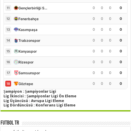
0
0
0
0
Gençlerbirliği S.K.
11
0
0
0
0
Fenerbahçe
12
0
0
0
0
Kasımpaşa
13
0
0
0
0
Trabzonspor
14
0
0
0
0
Konyaspor
15
0
0
0
0
Rizespor
16
0
0
0
0
Samsunspor
17
0
0
0
0
Göztepe
18
Şampiyon : Şampiyonlar Ligi
Lig İkincisi : Şampiyonlar Ligi Ön Eleme
Lig Üçüncüsü : Avrupa Ligi Eleme
Lig Dördüncüsü : Konferans Ligi Eleme
Futbol TR