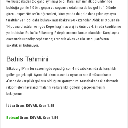
ve müsabakadan 2-0 galip ayrılmayı bildi. Karşılaşmanın ilk bölümlerinde
bulduğu gol ile 1-0 öne geçen ve soyunma odalarına da bu gol ile 1-0 önde
giren Jesper Nielsen’in öğrencileri, ikinci yarıda da gole daha yakın oynayan
taraftılar ve 1 gol daha bularak müsabakayı 2-0 kazandılar. Aldıkları 3 puan ile
14 puana ulaştılar ve ligde Kopenhag’ın averaj ile önünde 4. Sırada kendilerine
yer buldular. Bu hafta Silkeborg IF deplasmanına konuk olacaklar. Karşılaşma
öncesinde Brondby cephesinde; Frederik Alves ve Ohi Omoujianfo’nun
sakatlıkları bulunuyor.
Bahis Tahmini
Silkeborg IF’nin bu sezon ligde oynadığı son 4 müsabakasında da karşılıklı
goller gerçekleşti. Ayrıca iki takım arasında oynanan son 5 müsabakanın
4’ünde de karşılıklı gollerin olduğunu görüyorum. Müsabakada iki takımında
rakip fileleri havalandırmalarını ve karşılıklı gollerin gerçekleşmesini
bekliyorum.
İddaa Oranı: KGVAR, Oran 1.45
Betroad
Oranı: KGVAR, Oran 1.59