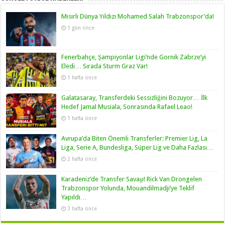
Mısırlı Dünya Yıldızı Mohamed Salah Trabzonspor’da!
1 gün önce
Fenerbahçe, Şampiyonlar Ligi’nde Gornik Zabrze’yi
Eledi… Sırada Sturm Graz Var!
1 hafta önce
Galatasaray, Transferdeki Sessizliğini Bozuyor… İlk
Hedef Jamal Musiala, Sonrasında Rafael Leao!
1 hafta önce
Avrupa’da Biten Önemli Transferler: Premier Lig, La
Liga, Serie A, Bundesliga, Süper Lig ve Daha Fazlası…
2 hafta önce
Karadeniz’de Transfer Savaşı! Rick Van Drongelen
Trabzonspor Yolunda, Mouandilmadji’ye Teklif
Yapıldı…
3 hafta önce