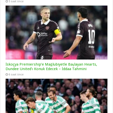
5 saat önce
İskoçya Premiership’e Mağlubiyetle Başlayan Hearts,
Dundee United’ı Konuk Edecek – İddaa Tahmini
6 saat önce