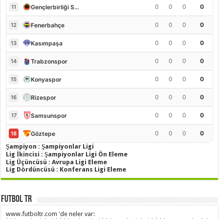
0
0
0
0
Gençlerbirliği S.K.
11
0
0
0
0
Fenerbahçe
12
0
0
0
0
Kasımpaşa
13
0
0
0
0
Trabzonspor
14
0
0
0
0
Konyaspor
15
0
0
0
0
Rizespor
16
0
0
0
0
Samsunspor
17
0
0
0
0
Göztepe
18
Şampiyon : Şampiyonlar Ligi
Lig İkincisi : Şampiyonlar Ligi Ön Eleme
Lig Üçüncüsü : Avrupa Ligi Eleme
Lig Dördüncüsü : Konferans Ligi Eleme
Futbol TR
www.futboltr.com 'de neler var: