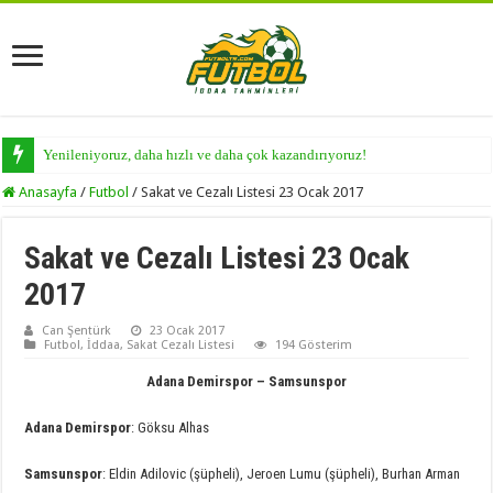
Yenileniyoruz, daha hızlı ve daha çok kazandırıyoruz!
Anasayfa
/
Futbol
/
Sakat ve Cezalı Listesi 23 Ocak 2017
Sakat ve Cezalı Listesi 23 Ocak
2017
Can Şentürk
23 Ocak 2017
Futbol
,
İddaa
,
Sakat Cezalı Listesi
194 Gösterim
Adana Demirspor – Samsunspor
Adana Demirspor
: Göksu Alhas
Samsunspor
: Eldin Adilovic (şüpheli), Jeroen Lumu (şüpheli), Burhan Arman