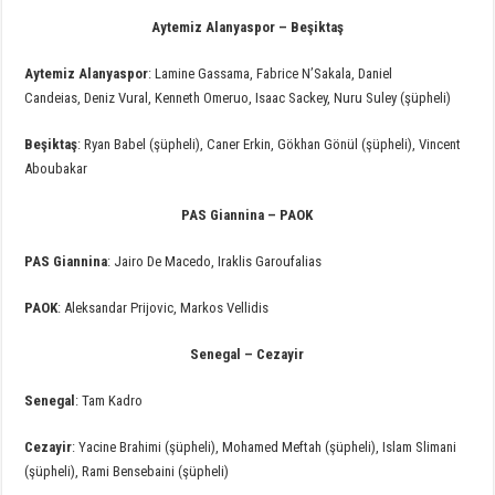
Aytemiz Alanyaspor – Beşiktaş
Aytemiz Alanyaspor
: Lamine Gassama, Fabrice N’Sakala, Daniel
Candeias, Deniz Vural, Kenneth Omeruo, Isaac Sackey, Nuru Suley (şüpheli)
Beşiktaş
: Ryan Babel (şüpheli), Caner Erkin, Gökhan Gönül (şüpheli), Vincent
Aboubakar
PAS Giannina – PAOK
PAS Giannina
: Jairo De Macedo, Iraklis Garoufalias
PAOK
: Aleksandar Prijovic, Markos Vellidis
Senegal – Cezayir
Senegal
: Tam Kadro
Cezayir
: Yacine Brahimi (şüpheli), Mohamed Meftah (şüpheli), Islam Slimani
(şüpheli), Rami Bensebaini (şüpheli)