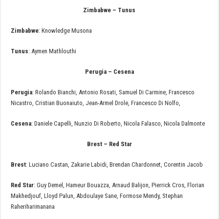
Zimbabwe – Tunus
Zimbabwe
: Knowledge Musona
Tunus
: Aymen Mathlouthi
Perugia – Cesena
Perugia
: Rolando Bianchi, Antonio Rosati, Samuel Di Carmine, Francesco
Nicastro, Cristian Buonaiuto, Jean-Armel Drole, Francesco Di Nolfo,
Cesena
: Daniele Capelli, Nunzio Di Roberto, Nicola Falasco, Nicola Dalmonte
Brest – Red Star
Brest
: Luciano Castan, Zakarie Labidi, Brendan Chardonnet, Corentin Jacob
Red Star
: Guy Demel, Hameur Bouazza, Arnaud Balijon, Pierrick Cros, Florian
Makhedjouf, Lloyd Palun, Abdoulaye Sane, Formose Mendy, Stephan
Raheriharimanana