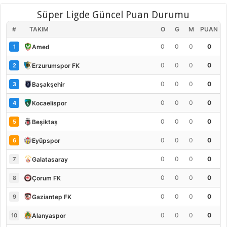
Süper Ligde Güncel Puan Durumu
#
TAKIM
O
G
M
PUAN
0
0
0
0
Amed
1
0
0
0
0
Erzurumspor FK
2
0
0
0
0
Başakşehir
3
0
0
0
0
Kocaelispor
4
0
0
0
0
Beşiktaş
5
0
0
0
0
Eyüpspor
6
0
0
0
0
Galatasaray
7
0
0
0
0
Çorum FK
8
0
0
0
0
Gaziantep FK
9
0
0
0
0
Alanyaspor
10