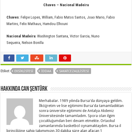
Chaves – Nacional Madeira
Chaves
: Felipe Lopes, William, Fabio Matos Santos, Joao Mario, Fabio
Martins, Felix Mathaus, Hamdou Elhouni
Nacional Madeira
: Washington Santana, Victor Garcia, Nuno
Sequeira, Nelson Bonilla
Etiket
EKSIKLISTESI
IDDAA
SAKATCEZALILISTESI
Hakkında Can Şentürk
Merhabalar. 1989 yılında Bursa'da dünyaya geldim.
İlköğretim ve lise eğitimimi Bursa'da tamamladıktan
sonra üniversite eğitimimi de Antalya Akdeniz
Üniversitesinde tamamladım. Spora olan ilgim
çocukluğumdan beri devam etmekte. Ortaokul
zamanlarımda basketbol oynamaktaydım. Bursa il
birinciliğine sahip takımımızın,30 dakika süre alan afacan 1