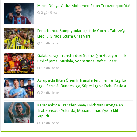
Mısırlı Dünya Yıldızı Mohamed Salah Trabzonspor’da!
2 gün önce
Fenerbahçe, Şampiyonlar Ligi’nde Gornik Zabrze’yi
Eledi… Sırada Sturm Graz Var!
1 hafta önce
Galatasaray, Transferdeki Sessizliğini Bozuyor… İlk
Hedef Jamal Musiala, Sonrasında Rafael Leao!
1 hafta önce
Avrupa’da Biten Önemli Transferler: Premier Lig, La
Liga, Serie A, Bundesliga, Süper Lig ve Daha Fazlası…
2 hafta önce
Karadeniz’de Transfer Savaşı! Rick Van Drongelen
Trabzonspor Yolunda, Mouandilmadji’ye Teklif
Yapıldı…
3 hafta önce