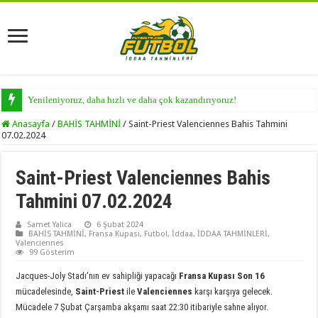
Yenileniyoruz, daha hızlı ve daha çok kazandırıyoruz!
Anasayfa
/
BAHİS TAHMİNİ
/
Saint-Priest Valenciennes Bahis Tahmini
07.02.2024
Saint-Priest Valenciennes Bahis
Tahmini 07.02.2024
Samet Yalica
6 Şubat 2024
BAHİS TAHMİNİ
,
Fransa Kupası
,
Futbol
,
İddaa
,
İDDAA TAHMİNLERİ
,
Valenciennes
99 Gösterim
Jacques-Joly Stadı’nın ev sahipliği yapacağı
Fransa Kupası Son 16
mücadelesinde,
Saint-Priest
ile
Valenciennes
karşı karşıya gelecek.
Mücadele 7 Şubat Çarşamba akşamı saat 22:30 itibariyle sahne alıyor.