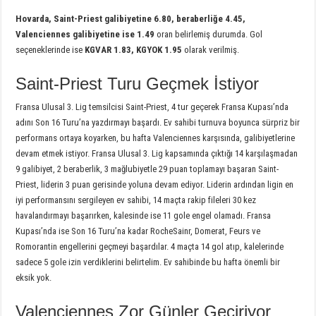
Hovarda, Saint-Priest galibiyetine 6.80, beraberliğe 4.45,
Valenciennes galibiyetine ise 1.49
oran belirlemiş durumda. Gol
seçeneklerinde ise
KGVAR 1.83, KGYOK 1.95
olarak verilmiş.
Saint-Priest Turu Geçmek İstiyor
Fransa Ulusal 3. Lig temsilcisi Saint-Priest, 4 tur geçerek Fransa Kupası’nda
adını Son 16 Turu’na yazdırmayı başardı. Ev sahibi turnuva boyunca sürpriz bir
performans ortaya koyarken, bu hafta Valenciennes karşısında, galibiyetlerine
devam etmek istiyor. Fransa Ulusal 3. Lig kapsamında çıktığı 14 karşılaşmadan
9 galibiyet, 2 beraberlik, 3 mağlubiyetle 29 puan toplamayı başaran Saint-
Priest, liderin 3 puan gerisinde yoluna devam ediyor. Liderin ardından ligin en
iyi performansını sergileyen ev sahibi, 14 maçta rakip fileleri 30 kez
havalandırmayı başarırken, kalesinde ise 11 gole engel olamadı. Fransa
Kupası’nda ise Son 16 Turu’na kadar RocheSainr, Domerat, Feurs ve
Romorantin engellerini geçmeyi başardılar. 4 maçta 14 gol atıp, kalelerinde
sadece 5 gole izin verdiklerini belirtelim. Ev sahibinde bu hafta önemli bir
eksik yok.
Valenciennes Zor Günler Geçiriyor