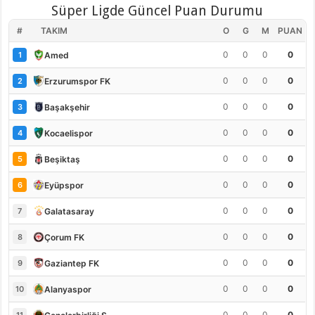
Süper Ligde Güncel Puan Durumu
#
TAKIM
O
G
M
PUAN
0
0
0
0
Amed
1
0
0
0
0
Erzurumspor FK
2
0
0
0
0
Başakşehir
3
0
0
0
0
Kocaelispor
4
0
0
0
0
Beşiktaş
5
0
0
0
0
Eyüpspor
6
0
0
0
0
Galatasaray
7
0
0
0
0
Çorum FK
8
0
0
0
0
Gaziantep FK
9
0
0
0
0
Alanyaspor
10
0
0
0
0