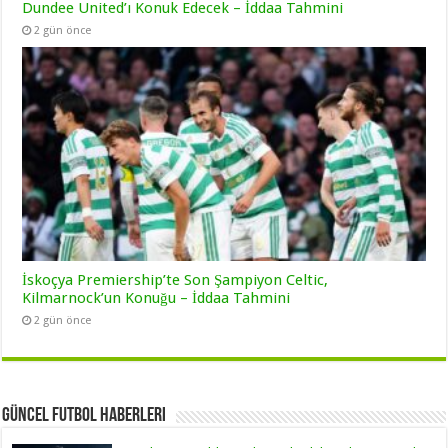
Dundee United’ı Konuk Edecek – İddaa Tahmini
2 gün önce
İskoçya Premiership’te Son Şampiyon Celtic,
Kilmarnock’un Konuğu – İddaa Tahmini
2 gün önce
Güncel Futbol Haberleri