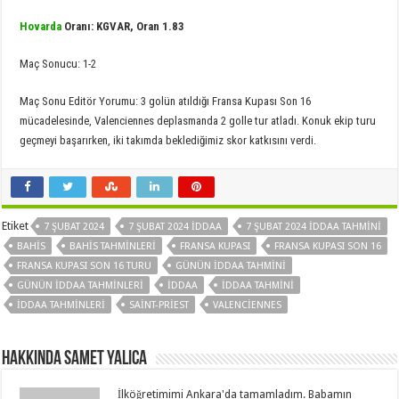
Hovarda
Oranı: KGVAR, Oran 1.83
Maç Sonucu: 1-2
Maç Sonu Editör Yorumu: 3 golün atıldığı Fransa Kupası Son 16
mücadelesinde, Valenciennes deplasmanda 2 golle tur atladı. Konuk ekip turu
geçmeyi başarırken, iki takımda beklediğimiz skor katkısını verdi.
Etiket
7 ŞUBAT 2024
7 ŞUBAT 2024 İDDAA
7 ŞUBAT 2024 İDDAA TAHMINI
BAHIS
BAHIS TAHMINLERI
FRANSA KUPASI
FRANSA KUPASI SON 16
FRANSA KUPASI SON 16 TURU
GÜNÜN IDDAA TAHMINI
GÜNÜN IDDAA TAHMINLERI
IDDAA
IDDAA TAHMINI
IDDAA TAHMINLERI
SAINT-PRIEST
VALENCIENNES
Hakkında Samet Yalica
İlköğretimimi Ankara'da tamamladım. Babamın