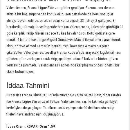
Valenciennes, Fransa Ligue 2’de zor günler geçiriyor. Sezona son derece
etkisiz bir başlangıç yapan konuk ekip, son haftalarda da kötü sonuçlar
almaya devam edince, en alt sıradan kurtulamadı. 23 haftayı 2 galibiyet, 8
beraberlik, 13 mağlubiyetle geride bırakan Valenciennes, kalesinde gördüğü 32
gole karşılık, rakip fileleri sadece 15 kez havalandırdı. Kötü gidişata çare
olarak 4 hafta önce Jorge Miguel Gonçalves Maciel ile yollarını ayıran konuk
ekip, göreve Ahmed Kantari’yi getirdi. Yeni hocasıyla 4 maçtan 3 puan
çıkarabilen Valenciennes, teselliyi Fransa Kupası’nda arayacak. Ligde kalması
günden güne zorlaşan konuk ekip, galibiyet adına 2 kulvarda birden güven
vermeyi başaramadı. Valenciennes cephesinde karşılaşma öncesi önemli bir
eksik bulunmuyor.
İddaa Tahmini
Bir tarafta Fransa Ulusal 3. Ligi’nde mücadele veren Saint-Priest, diğer tarafta
ise Fransa Ligue 2’in en zayıf halkası Valenciennes var. İki takımda galibiyet
hedefiyle sahaya çıkıyor. Tarafların zorlu eşleşmenin 90 dakikasında rakip
fileleri havalandıracağını düşünüyoruz.
İddaa Oranı: KGVAR
, Oran 1.59