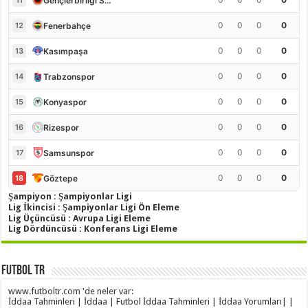
Gençlerbirliği S.K.
11
0
0
0
0
Fenerbahçe
12
0
0
0
0
Kasımpaşa
13
0
0
0
0
Trabzonspor
14
0
0
0
0
Konyaspor
15
0
0
0
0
Rizespor
16
0
0
0
0
Samsunspor
17
0
0
0
0
Göztepe
18
Şampiyon : Şampiyonlar Ligi
Lig İkincisi : Şampiyonlar Ligi Ön Eleme
Lig Üçüncüsü : Avrupa Ligi Eleme
Lig Dördüncüsü : Konferans Ligi Eleme
Futbol TR
www.futboltr.com 'de neler var:
İddaa Tahminleri | İddaa | Futbol İddaa Tahminleri | İddaa Yorumları| |