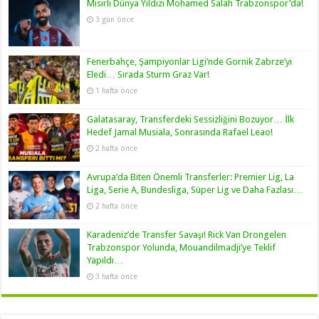
Mısırlı Dünya Yıldızı Mohamed Salah Trabzonspor’da!
3 gün önce
Fenerbahçe, Şampiyonlar Ligi’nde Gornik Zabrze’yi
Eledi… Sırada Sturm Graz Var!
1 hafta önce
Galatasaray, Transferdeki Sessizliğini Bozuyor… İlk
Hedef Jamal Musiala, Sonrasında Rafael Leao!
2 hafta önce
Avrupa’da Biten Önemli Transferler: Premier Lig, La
Liga, Serie A, Bundesliga, Süper Lig ve Daha Fazlası…
2 hafta önce
Karadeniz’de Transfer Savaşı! Rick Van Drongelen
Trabzonspor Yolunda, Mouandilmadji’ye Teklif
Yapıldı…
3 hafta önce