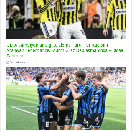
UEFA Şampiyonlar Ligi 3. Eleme Turu: Tur Kapısını
Aralayan Fenerbahçe, Sturm Graz Deplasmanında – İddaa
Tahmini
5 saat önce