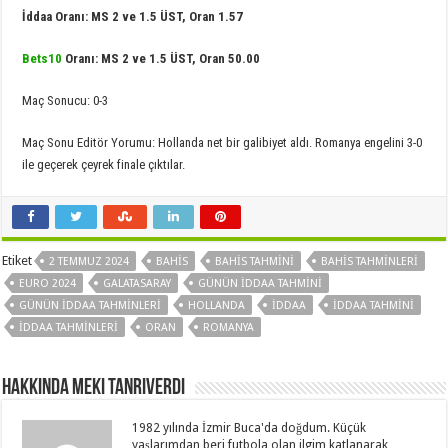
İddaa Oranı: MS 2 ve 1.5 ÜST, Oran 1.57
Bets10
Oranı: MS 2 ve 1.5 ÜST, Oran 50.00
Maç Sonucu: 0-3
Maç Sonu Editör Yorumu: Hollanda net bir galibiyet aldı. Romanya engelini 3-0
ile geçerek çeyrek finale çıktılar.
Etiket
2 TEMMUZ 2024
BAHIS
BAHIS TAHMINI
BAHIS TAHMINLERI
EURO 2024
GALATASARAY
GÜNÜN IDDAA TAHMINI
GÜNÜN IDDAA TAHMINLERI
HOLLANDA
IDDAA
IDDAA TAHMINI
IDDAA TAHMINLERI
ORAN
ROMANYA
Hakkında Meki Tanrıverdi
1982 yılında İzmir Buca'da doğdum. Küçük
yaşlarımdan beri futbola olan ilgim katlanarak