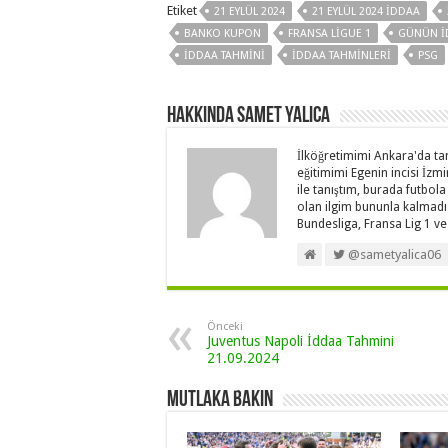
Etiket
21 EYLÜL 2024
21 EYLÜL 2024 İDDAA
BANKO KUPON
FRANSA LIGUE 1
GÜNÜN I
IDDAA TAHMINI
IDDAA TAHMINLERI
PSG
Hakkında Samet Yalica
İlköğretimimi Ankara'da t
eğitimimi Egenin incisi İz
ile tanıştım, burada futbola
olan ilgim bununla kalmadı
Bundesliga, Fransa Lig 1 ve 
@sametyalica06
Önceki
Juventus Napoli İddaa Tahmini
21.09.2024
Mutlaka Bakın