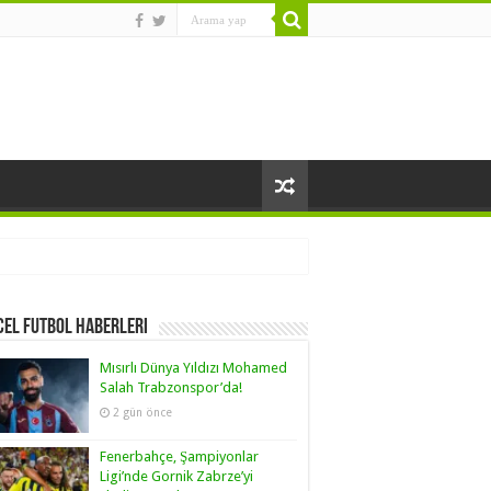
el Futbol Haberleri
Mısırlı Dünya Yıldızı Mohamed
Salah Trabzonspor’da!
2 gün önce
Fenerbahçe, Şampiyonlar
Ligi’nde Gornik Zabrze’yi