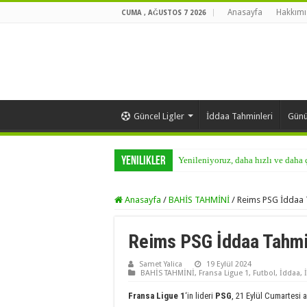
Anasayfa
Hakkımı
CUMA , AĞUSTOS 7 2026
Güncel Ligler
İddaa Tahminleri
Günü
Yenilikler
Yenileniyoruz, daha hızlı ve daha
Anasayfa
/
BAHİS TAHMİNİ
/
Reims PSG İddaa 
Reims PSG İddaa Tahmi
Samet Yalica
19 Eylül 2024
BAHİS TAHMİNİ
,
Fransa Ligue 1
,
Futbol
,
İddaa
,
Fransa Ligue 1
‘in lideri
PSG
, 21 Eylül Cumartesi