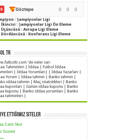
Göztepe
0
0
0
0
18
mpiyon : Şampiyonlar Ligi
 İkincisi : Şampiyonlar Ligi Ön Eleme
g Üçüncüsü : Avrupa Ligi Eleme
g Dördüncüsü : Konferans Ligi Eleme
ol TR
.futboltr.com 'de neler var:
aa Tahminleri | İddaa | Futbol İddaa
minleri | İddaa Yorumları| | İddaa Yazarları |
aa Yorum | İddaa tahmin | Banko tahmin |
ko iddaa tahmin | Maç istatistikleri | Banko
aa kuponları | Günün iddaa kuponu | Banko
aa kuponu | Banko iddaa yorumları | Banko
aa tahminleri |
iye Ettiğimiz Siteler
aa Canlı Skor
o Scored
aa