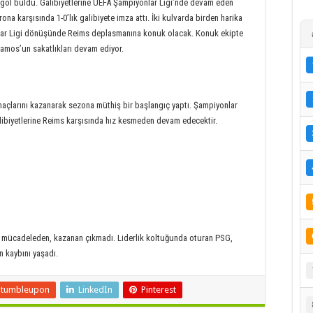
 gol buldu. Galibiyetlerine UEFA Şampiyonlar Ligi’nde devam eden
ona karşısında 1-0’lık galibiyete imza attı. İki kulvarda birden harika
lar Ligi dönüşünde Reims deplasmanına konuk olacak. Konuk ekipte
mos’un sakatlıkları devam ediyor.
 maçlarını kazanarak sezona müthiş bir başlangıç yaptı. Şampiyonlar
libiyetlerine Reims karşısında hız kesmeden devam edecektir.
ğı mücadeleden, kazanan çıkmadı. Liderlik koltuğunda oturan PSG,
 kaybını yaşadı.
Stumbleupon
LinkedIn
Pinterest