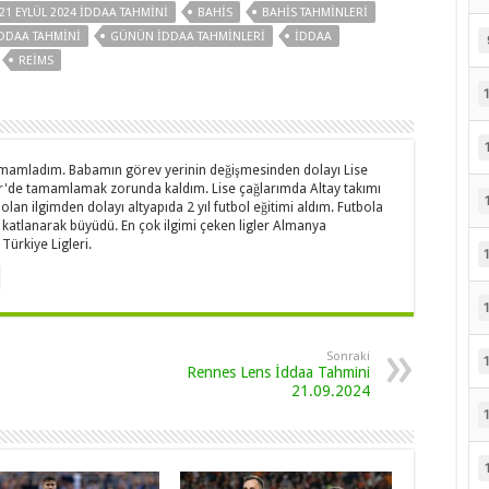
21 EYLÜL 2024 İDDAA TAHMINI
BAHIS
BAHIS TAHMINLERI
DDAA TAHMINI
GÜNÜN IDDAA TAHMINLERI
IDDAA
REIMS
amamladım. Babamın görev yerinin değişmesinden dolayı Lise
mir'de tamamlamak zorunda kaldım. Lise çağlarımda Altay takımı
 olan ilgimden dolayı altyapıda 2 yıl futbol eğitimi aldım. Futbola
 katlanarak büyüdü. En çok ilgimi çeken ligler Almanya
Türkiye Ligleri.
Sonraki
Rennes Lens İddaa Tahmini
21.09.2024