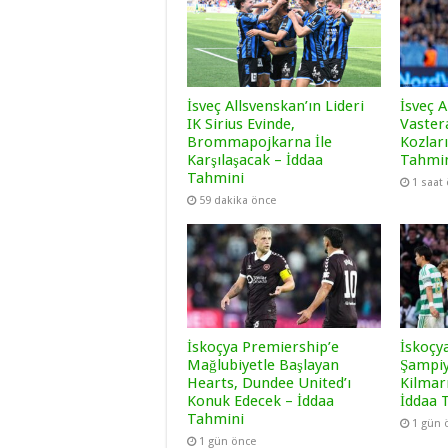
İsveç Allsvenskan’ın Lideri
İsveç A
IK Sirius Evinde,
Vaster
Brommapojkarna İle
Kozları
Karşılaşacak – İddaa
Tahmi
Tahmini
1 saat
59 dakika önce
İskoçya Premiership’e
İskoçy
Mağlubiyetle Başlayan
Şampiy
Hearts, Dundee United’ı
Kilmar
Konuk Edecek – İddaa
İddaa 
Tahmini
1 gün 
1 gün önce