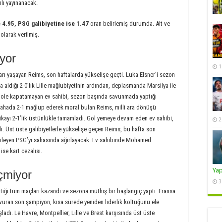
lı yayınanacak.
 4.95, PSG galibiyetine ise 1.47
oran belirlemiş durumda. Alt ve
4
olarak verilmiş.
yor
1
rı yaşayan Reims, son haftalarda yükselişe geçti. Luka Elsner’i sezon
a aldığı 2-0’lık Lille mağlubiyetinin ardından, deplasmanda Marsilya ile
 gole kapatamayan ev sahibi, sezon başında savunmada yaptığı
ç sahada 2-1 mağlup ederek moral bulan Reims, milli ara dönüşü
kayı 2-1’lik üstünlükle tamamladı. Gol yemeye devam eden ev sahibi,
2
ı. Üst üste galibiyetlerle yükselişe geçen Reims, bu hafta son
rgileyen PSG’yi sahasında ağırlayacak. Ev sahibinde Mohamed
se kart cezalısı.
Ya
çmiyor
3
ıktığı tüm maçları kazandı ve sezona müthiş bir başlangıç yaptı. Fransa
a vuran son şampiyon, kısa sürede yeniden liderlik koltuğunu ele
şladı. Le Havre, Montpellier, Lille ve Brest karşısında üst üste