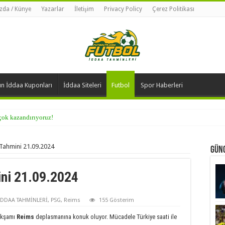
zda / Künye
Yazarlar
İletişim
Privacy Policy
Çerez Politikası
n İddaa Kuponları
İddaa Siteleri
Futbol
Spor Haberleri
 çok kazandırıyoruz!
Tahmini 21.09.2024
Günc
ni 21.09.2024
İDDAA TAHMİNLERİ
,
PSG
,
Reims
155 Gösterim
 akşamı
Reims
deplasmanına konuk oluyor. Mücadele Türkiye saati ile