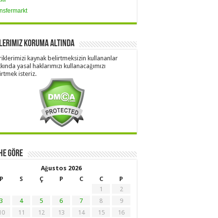
nsfermarkt
lerimiz Koruma Altında
riklerimizi kaynak belirtmeksizin kullananlar
kında yasal haklarımızı kullanacağımızı
irtmek isteriz.
he Göre
Ağustos 2026
P
S
Ç
P
C
C
P
1
2
3
4
5
6
7
8
9
10
11
12
13
14
15
16