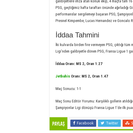
galibiyetlere imza atan konuk ekip, 4 maçta tam 16
PSG, geçtiğimiz hafta taraftarı önünde ağırladığı Gir
performanslar sergilemeyi başaran PSG, Şampiyon
Presnel Kimpembe, Lucas Hernandez ve Goncalo Ra
İddaa Tahmini
İki kulvarda birden fire vermeyen PSG, çıktığı tüm
Ligi’nden galibiyetle dönen PSG, Fransa Ligue 1 ga
İddaa Oranı: MS 2, Oran 1.27
Jetbahis
Oranı: MS 2, Oran 1.47
Maç Sonucu: 1-1
Maç Sonu Editör Yorumu: Karşılıklı gollerin atıldı
Şampiyonlar Ligi dönüşü Fransa Ligue 1’de ilk puan
Facebook
Twitter
Paylaş