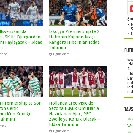
Şa
Lig
Li
llsvenskan’da
İskoçya Premiership’te 2.
Li
as SK ile Djurgarden
Haftanın Kapanış Maçı…
nı Paylaşacak – İddaa
Rangers Hibernian İddaa
ni
Tahmini
Futb
 önce
1 gün önce
www
İdd
Tah
İdd
Ban
idd
idd
idd
a Premiership’te Son
Hollanda Eredivisie’de
on Celtic,
Sezona Büyük Umutlarla
Tavs
nock’un Konuğu –
Hazırlanan Ajax, PEC
Tahmini
Zwolle’ye Konuk Olacak –
İdd
İddaa Tahmini
önce
Wh
1 gün önce
İdd