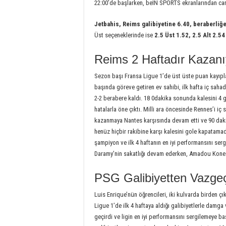
22:00’de başlarken, beIN SPORTS ekranlarından can
Jetbahis, Reims galibiyetine 6.40, beraberliğe
Üst seçeneklerinde ise
2.5 Üst 1.52, 2.5 Alt 2.5
Reims 2 Haftadır Kazanı
Sezon başı Fransa Ligue 1’de üst üste puan kayıpla
başında göreve getiren ev sahibi, ilk hafta iç sahad
2-2 berabere kaldı. 18 0dakika sonunda kalesini 4
hatalarla öne çıktı. Milli ara öncesinde Rennes’i i
kazanmaya Nantes karşısında devam etti ve 90 daki
henüz hiçbir rakibine karşı kalesini gole kapatamad
şampiyon ve ilk 4 haftanın en iyi performansını se
Daramy’nin sakatlığı devam ederken, Amadou Kone i
PSG Galibiyetten Vazge
Luis Enrique’nün öğrencileri, iki kulvarda birden ç
Ligue 1’de ilk 4 haftaya aldığı galibiyetlerle damg
geçirdi ve ligin en iyi performansını sergilemeye ba