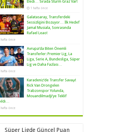
Eledi… Sırada Sturm Graz Var!
1 hafta önce
Galatasaray, Transferdeki
Sessizliğini Bozuyor… İlk Hedef
Jamal Musiala, Sonrasında
Rafael Leao!
 hafta önce
Avrupa’da Biten Önemli
Transferler: Premier Lig, La
Liga, Serie A, Bundesliga, Süper
Lig ve Daha Fazlası…
 hafta önce
Karadeniz’de Transfer Savaşı!
Rick Van Drongelen
Trabzonspor Yolunda,
Mouandilmadji’ye Teklif
pıldı…
 hafta önce
Süper Ligde Güncel Puan