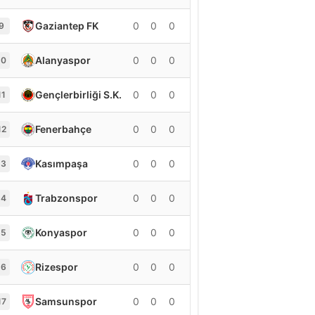
Gaziantep FK
0
0
0
0
9
Alanyaspor
0
0
0
0
10
Gençlerbirliği S.K.
0
0
0
0
11
Fenerbahçe
0
0
0
0
12
Kasımpaşa
0
0
0
0
13
Trabzonspor
0
0
0
0
14
Konyaspor
0
0
0
0
15
Rizespor
0
0
0
0
16
Samsunspor
0
0
0
0
17