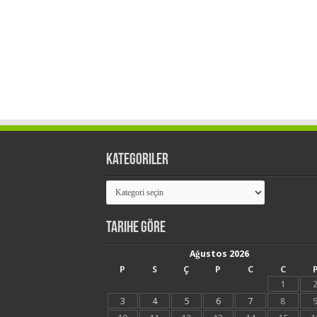
Kategoriler
Kategoriler
Tarihe Göre
Ağustos 2026
P
S
Ç
P
C
C
1
3
4
5
6
7
8