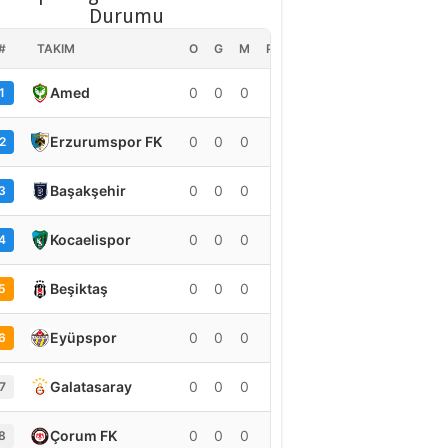
Durumu
#
TAKIM
O
G
M
PUAN
Amed
0
0
0
0
1
Erzurumspor FK
0
0
0
0
2
Başakşehir
0
0
0
0
3
Kocaelispor
0
0
0
0
4
Beşiktaş
0
0
0
0
5
Eyüpspor
0
0
0
0
6
Galatasaray
0
0
0
0
7
Çorum FK
0
0
0
0
8