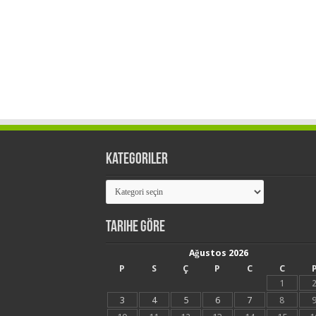
Kategoriler
Kategoriler
Tarihe Göre
Ağustos 2026
P
S
Ç
P
C
C
1
3
4
5
6
7
8