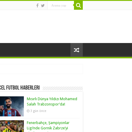
el Futbol Haberleri
Mısırlı Dünya Yıldızı Mohamed
Salah Trabzonspor’da!
3 gün önce
Fenerbahçe, Şampiyonlar
Ligi’nde Gornik Zabrze’yi