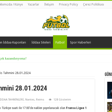
kkımızda / Künye
Yazarlar
İletişim
Privacy Policy
Çerez Politikası
n İddaa Kuponları
İddaa Siteleri
Futbol
Spor Haberleri
 çok kazandırıyoruz!
is Tahmini 28.01.2024
Günc
hmini 28.01.2024
İDDAA TAHMİNLERİ
,
Nantes
,
Reims
128 Gösterim
Türkiye saati ile 17:00’de naklen yayınlanacak olan
Fransa Ligue 1