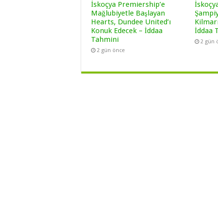
İskoçya Premiership’e
İskoçy
Mağlubiyetle Başlayan
Şampiy
Hearts, Dundee United’ı
Kilmar
Konuk Edecek – İddaa
İddaa 
Tahmini
2 gün 
2 gün önce