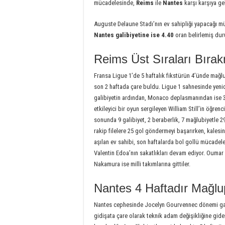
mücadelesinde,
Reims
ile
Nantes
karşı karşıya ge
Auguste Delaune Stadı’nın ev sahipliği yapacağı 
Nantes galibiyetine ise 4.40
oran belirlemiş du
Reims Üst Sıraları Bıra
Fransa Ligue 1’de 5 haftalık fikstürün 4’ünde mağl
son 2 haftada çare buldu. Ligue 1 sahnesinde yenide
galibiyetin ardından, Monaco deplasmanından ise 3-
etkileyici bir oyun sergileyen William Still’in öğre
sonunda 9 galibiyet, 2 beraberlik, 7 mağlubiyetle 2
rakip filelere 25 gol göndermeyi başarırken, kalesin
aşılan ev sahibi, son haftalarda bol gollü mücadel
Valentin Edoa’nın sakatlıkları devam ediyor. Oumar
Nakamura ise milli takımlarına gittiler.
Nantes 4 Haftadır Mağlu
Nantes cephesinde Jocelyn Gourvennec dönemi gali
gidişata çare olarak teknik adam değişikliğine gider