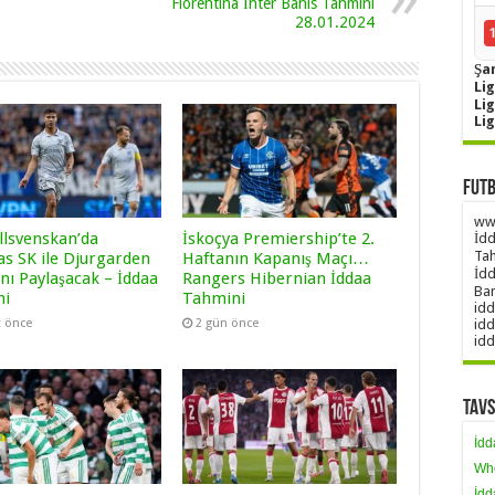
Fiorentina İnter Bahis Tahmini
28.01.2024
Şa
Lig
Li
Li
Futb
www
llsvenskan’da
İskoçya Premiership’te 2.
İdd
Tah
as SK ile Djurgarden
Haftanın Kapanış Maçı…
İdd
nı Paylaşacak – İddaa
Rangers Hibernian İddaa
Ban
ni
Tahmini
idd
idd
t önce
2 gün önce
idd
Tavs
İdd
Wh
İdd