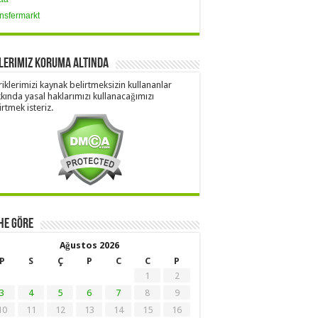
nsfermarkt
lerimiz Koruma Altında
riklerimizi kaynak belirtmeksizin kullananlar
kında yasal haklarımızı kullanacağımızı
irtmek isteriz.
he Göre
Ağustos 2026
P
S
Ç
P
C
C
P
1
2
3
4
5
6
7
8
9
10
11
12
13
14
15
16