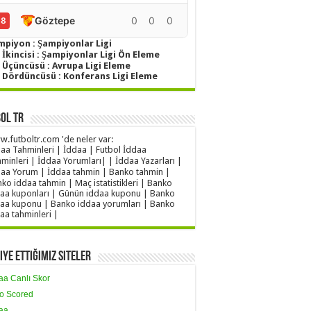
Göztepe
0
0
0
0
18
mpiyon : Şampiyonlar Ligi
 İkincisi : Şampiyonlar Ligi Ön Eleme
g Üçüncüsü : Avrupa Ligi Eleme
g Dördüncüsü : Konferans Ligi Eleme
ol TR
.futboltr.com 'de neler var:
aa Tahminleri | İddaa | Futbol İddaa
minleri | İddaa Yorumları| | İddaa Yazarları |
aa Yorum | İddaa tahmin | Banko tahmin |
ko iddaa tahmin | Maç istatistikleri | Banko
aa kuponları | Günün iddaa kuponu | Banko
aa kuponu | Banko iddaa yorumları | Banko
aa tahminleri |
iye Ettiğimiz Siteler
aa Canlı Skor
o Scored
aa