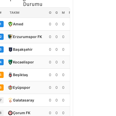
Durumu
#
TAKIM
O
G
M
PUAN
Amed
0
0
0
0
1
Erzurumspor FK
0
0
0
0
2
Başakşehir
0
0
0
0
3
Kocaelispor
0
0
0
0
4
Beşiktaş
0
0
0
0
5
Eyüpspor
0
0
0
0
6
Galatasaray
0
0
0
0
7
Çorum FK
0
0
0
0
8