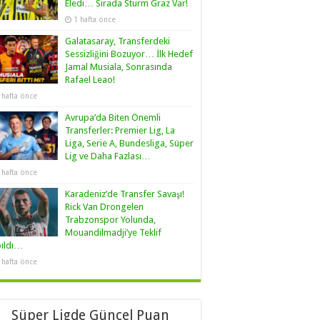
Eledi… Sırada Sturm Graz Var!
1 hafta önce
Galatasaray, Transferdeki
Sessizliğini Bozuyor… İlk Hedef
Jamal Musiala, Sonrasında
Rafael Leao!
 hafta önce
Avrupa’da Biten Önemli
Transferler: Premier Lig, La
Liga, Serie A, Bundesliga, Süper
Lig ve Daha Fazlası…
 hafta önce
Karadeniz’de Transfer Savaşı!
Rick Van Drongelen
Trabzonspor Yolunda,
Mouandilmadji’ye Teklif
pıldı…
 hafta önce
Süper Ligde Güncel Puan