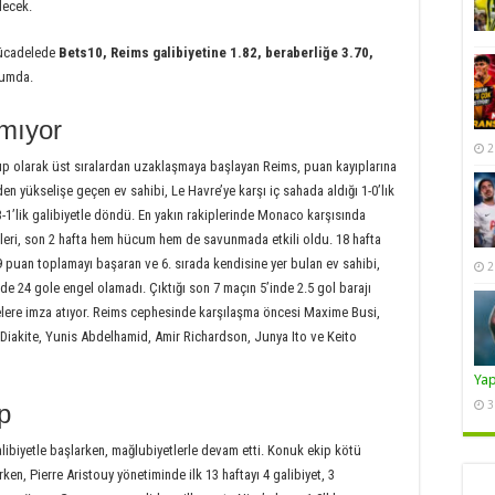
lecek.
mücadelede
Bets10, Reims galibiyetine 1.82, beraberliğe 3.70,
rumda.
kmıyor
2
up olarak üst sıralardan uzaklaşmaya başlayan Reims, puan kayıplarına
n yükselişe geçen ev sahibi, Le Havre’ye karşı iç sahada aldığı 1-0’lık
1’lik galibiyetle döndü. En yakın rakiplerinde Monaco karşısında
ncileri, son 2 hafta hem hücum hem de savunmada etkili oldu. 18 hafta
9 puan toplamayı başaran ve 6. sırada kendisine yer bulan ev sahibi,
2
de 24 gole engel olamadı. Çıktığı son 7 maçın 5’inde 2.5 gol barajı
elere imza atıyor. Reims cephesinde karşılaşma öncesi Maxime Busi,
 Diakite, Yunis Abdelhamid, Amir Richardson, Junya Ito ve Keito
Ya
3
p
biyetle başlarken, mağlubiyetlerle devam etti. Konuk ekip kötü
ken, Pierre Aristouy yönetiminde ilk 13 haftayı 4 galibiyet, 3