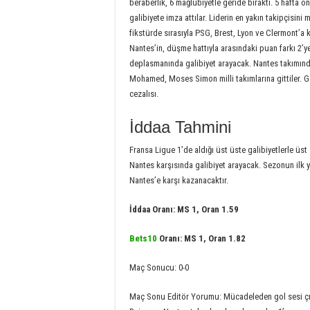
beraberlik, 6 mağlubiyetle geride bıraktı. 5 hafta ö
galibiyete imza attılar. Liderin en yakın takipçisin
fikstürde sırasıyla PSG, Brest, Lyon ve Clermont’a 
Nantes’in, düşme hattıyla arasındaki puan farkı 2’y
deplasmanında galibiyet arayacak. Nantes takımı
Mohamed, Moses Simon milli takımlarına gittiler. 
cezalısı.
İddaa Tahmini
Fransa Ligue 1’de aldığı üst üste galibiyetlerle üs
Nantes karşısında galibiyet arayacak. Sezonun ilk
Nantes’e karşı kazanacaktır.
İddaa Oranı: MS 1, Oran 1.59
Bets10
Oranı: MS 1, Oran 1.82
Maç Sonucu: 0-0
Maç Sonu Editör Yorumu: Mücadeleden gol sesi çık