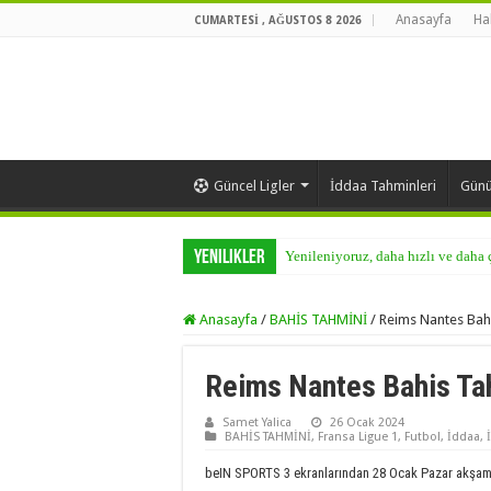
Anasayfa
Ha
CUMARTESI , AĞUSTOS 8 2026
Güncel Ligler
İddaa Tahminleri
Günü
Yenilikler
Yenileniyoruz, daha hızlı ve daha
Anasayfa
/
BAHİS TAHMİNİ
/
Reims Nantes Bah
Reims Nantes Bahis Ta
Samet Yalica
26 Ocak 2024
BAHİS TAHMİNİ
,
Fransa Ligue 1
,
Futbol
,
İddaa
,
beIN SPORTS 3 ekranlarından 28 Ocak Pazar akşamı 