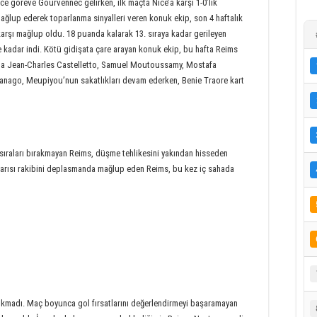
nce göreve Gourvennec gelirken, ilk maçta Nice’a karşı 1-0’lık
i mağlup ederek toparlanma sinyalleri veren konuk ekip, son 4 haftalık
karşı mağlup oldu. 18 puanda kalarak 13. sıraya kadar gerileyen
e kadar indi. Kötü gidişata çare arayan konuk ekip, bu hafta Reims
nda Jean-Charles Castelletto, Samuel Moutoussamy, Mostafa
Ganago, Meupiyou’nun sakatlıkları devam ederken, Benie Traore kart
t sıraları bırakmayan Reims, düşme tehlikesini yakından hisseden
 yarısı rakibini deplasmanda mağlup eden Reims, bu kez iç sahada
madı. Maç boyunca gol fırsatlarını değerlendirmeyi başaramayan