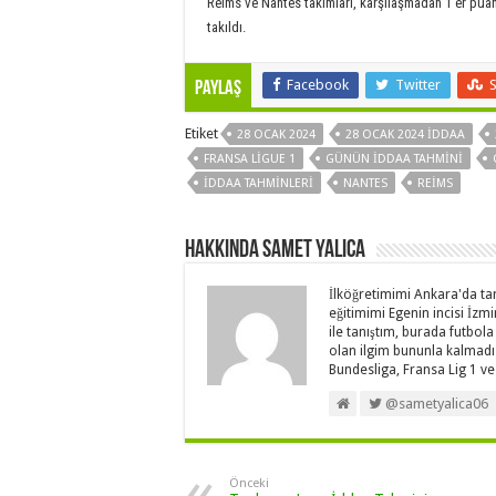
Reims ve Nantes takımları, karşılaşmadan 1’er puan
takıldı.
Facebook
Twitter
Paylaş
Etiket
28 OCAK 2024
28 OCAK 2024 İDDAA
FRANSA LIGUE 1
GÜNÜN IDDAA TAHMINI
IDDAA TAHMINLERI
NANTES
REIMS
Hakkında Samet Yalica
İlköğretimimi Ankara'da t
eğitimimi Egenin incisi İz
ile tanıştım, burada futbola
olan ilgim bununla kalmadı
Bundesliga, Fransa Lig 1 ve 
@sametyalica06
Önceki