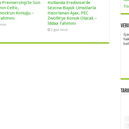
a Premiership’te Son
Hollanda Eredivisie’de
Tra
on Celtic,
Sezona Büyük Umutlarla
nock’un Konuğu –
Hazırlanan Ajax, PEC
Tahmini
Zwolle’ye Konuk Olacak –
İddaa Tahmini
önce
Veri
2 gün önce
İçe
hak
bel
Tari