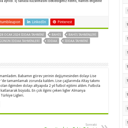
la ayrıldı. İç sahada kazanmasını beklediğimiz Reims, Nantes engeline
Stumbleupon
LinkedIn
Pinterest
28 OCAK 2024 İDDAA TAHMINI
BAHIS
BAHIS TAHMINLERI
GÜNÜN IDDAA TAHMINLERI
IDDAA
IDDAA TAHMINI
amamladım. Babamın görev yerinin değişmesinden dolayı Lise
mir'de tamamlamak zorunda kaldım. Lise çağlarımda Altay takımı
 olan ilgimden dolayı altyapıda 2 yıl futbol eğitimi aldım. Futbola
 katlanarak büyüdü. En çok ilgimi çeken ligler Almanya
Türkiye Ligleri.
Sonraki