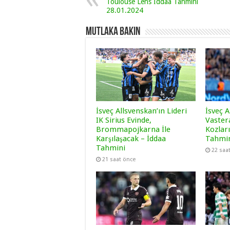
Toulouse Lens İddaa Tahmini
28.01.2024
Mutlaka Bakın
İsveç Allsvenskan’ın Lideri
İsveç A
IK Sirius Evinde,
Vaster
Brommapojkarna İle
Kozları
Karşılaşacak – İddaa
Tahmi
Tahmini
22 saa
21 saat önce