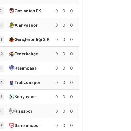
Gaziantep FK
0
0
0
0
9
Alanyaspor
0
0
0
0
10
Gençlerbirliği S.K.
0
0
0
0
11
Fenerbahçe
0
0
0
0
12
Kasımpaşa
0
0
0
0
13
Trabzonspor
0
0
0
0
14
Konyaspor
0
0
0
0
15
Rizespor
0
0
0
0
16
Samsunspor
0
0
0
0
17