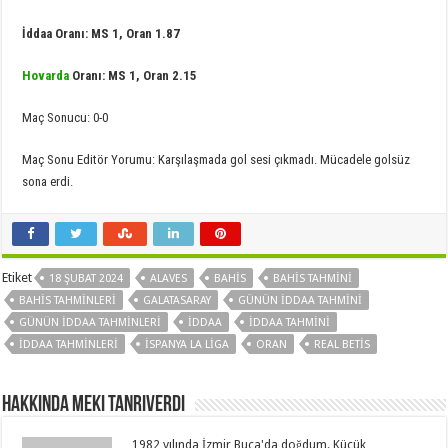
İddaa Oranı: MS 1, Oran 1.87
Hovarda
Oranı: MS 1, Oran 2.15
Maç Sonucu: 0-0
Maç Sonu Editör Yorumu: Karşılaşmada gol sesi çıkmadı. Mücadele golsüz
sona erdi.
Etiket
18 ŞUBAT 2024
ALAVES
BAHIS
BAHIS TAHMINI
BAHIS TAHMINLERI
GALATASARAY
GÜNÜN IDDAA TAHMINI
GÜNÜN IDDAA TAHMINLERI
IDDAA
IDDAA TAHMINI
IDDAA TAHMINLERI
ISPANYA LA LIGA
ORAN
REAL BETIS
Hakkında Meki Tanrıverdi
1982 yılında İzmir Buca'da doğdum. Küçük