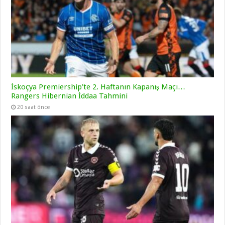
İskoçya Premiership’te 2. Haftanın Kapanış Maçı…
Rangers Hibernian İddaa Tahmini
20 saat önce