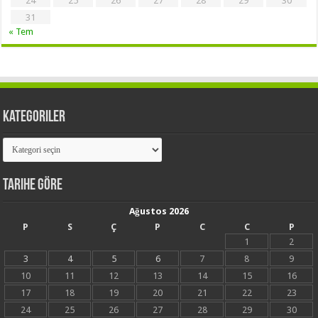
24
25
26
27
28
29
30
31
« Tem
Kategoriler
Kategoriler
Tarihe Göre
Ağustos 2026
P
S
Ç
P
C
C
P
1
2
3
4
5
6
7
8
9
10
11
12
13
14
15
16
17
18
19
20
21
22
23
24
25
26
27
28
29
30