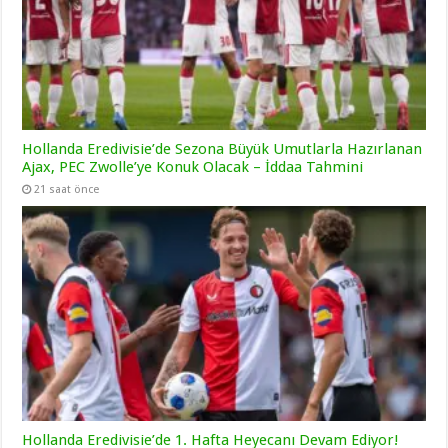
Hollanda Eredivisie’de Sezona Büyük Umutlarla Hazırlanan
Ajax, PEC Zwolle’ye Konuk Olacak – İddaa Tahmini
21 saat önce
Hollanda Eredivisie’de 1. Hafta Heyecanı Devam Ediyor!