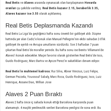
Real
Betis
ve
Alaves
arasında oynanacak olan karşılaşmanın
Hovarda
oranları
şu şekilde verilmiş.
Real Betis kazanır 2.15, beraberlik 3.35,
Alaves kazanır ise 3.55
olarak açıklanmış.
Real Betis Deplasmanda Kazandı
Real Betis La Liga’da geçtiğimiz hafta sonu önemli bir galibiyet aldı. Düşme
hattında yer alan Cadiz’e konuk olan Manuel Pellegrini’nin ekibi sahadan 2-0’lık
galibiyet ile ayrıldı ve Avrupa umutlarını sürdürdü. Son 3 haftadan 7 puan
çıkartan Real Betis’de moraller yerinde. Bu hafta sonu ise Benito Villamarin’de
Alaves’i konuk edecekler. Maçın favorisi olarak gösterilen Real Betis’de Isco,
Guido Rodriguez, Marc Bartra ve Ayoze Perez’in sakatlıkları devam ediyor.
Real Betis’in muhtemel kadrosu:
Rui Silva, Abner Vinicius, Luiz Felipe,
German Pezzela, Youssouf Sabaly, Marc Roca, Guido Rodriguez, Isco, Luiz
Henrique, Assane Diao, Willian Jose
Alaves 2 Puan Bıraktı
Alaves 2 hafta önce iç sahada konuk ettiği Barcelona karşısında puan
alamamıştı. 4 maçlık yenilmezlik serileri Barcelona yenilgisi ile sona erdi. Bu