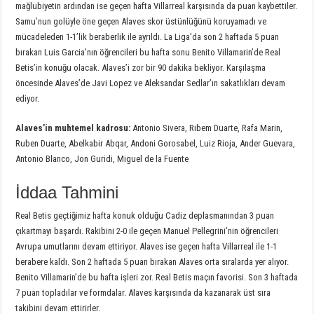
mağlubiyetin ardından ise geçen hafta Villarreal karşısında da puan kaybettiler.
Samu’nun golüyle öne geçen Alaves skor üstünlüğünü koruyamadı ve
mücadeleden 1-1’lik beraberlik ile ayrıldı. La Liga’da son 2 haftada 5 puan
bırakan Luis Garcia’nın öğrencileri bu hafta sonu Benito Villamarin’de Real
Betis’in konuğu olacak. Alaves’i zor bir 90 dakika bekliyor. Karşılaşma
öncesinde Alaves’de Javi Lopez ve Aleksandar Sedlar’ın sakatlıkları devam
ediyor.
Alaves’in muhtemel kadrosu:
Antonio Sivera, Rıbem Duarte, Rafa Marin,
Ruben Duarte, Abelkabir Abqar, Andoni Gorosabel, Luiz Rioja, Ander Guevara,
Antonio Blanco, Jon Guridi, Miguel de la Fuente
İddaa Tahmini
Real Betis geçtiğimiz hafta konuk olduğu Cadiz deplasmanından 3 puan
çıkartmayı başardı. Rakibini 2-0 ile geçen Manuel Pellegrini’nin öğrencileri
Avrupa umutlarını devam ettiriyor. Alaves ise geçen hafta Villarreal ile 1-1
berabere kaldı. Son 2 haftada 5 puan bırakan Alaves orta sıralarda yer alıyor.
Benito Villamarin’de bu hafta işleri zor. Real Betis maçın favorisi. Son 3 haftada
7 puan topladılar ve formdalar. Alaves karşısında da kazanarak üst sıra
takibini devam ettirirler.