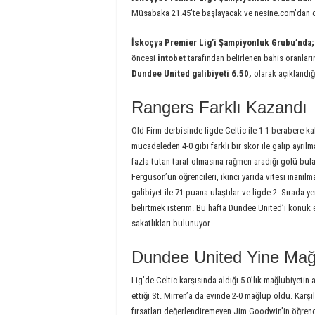
Müsabaka 21.45’te başlayacak ve nesine.com’dan ca
İskoçya Premier Lig’i
Şampiyonluk Grubu’nda;
öncesi
intobet
tarafından belirlenen bahis oranlar
Dundee United galibiyeti 6.50,
olarak açıklandığ
Rangers Farklı Kazandı
Old Firm derbisinde ligde Celtic ile 1-1 berabere k
mücadeleden 4-0 gibi farklı bir skor ile galip ayrı
fazla tutan taraf olmasına rağmen aradığı golü bul
Ferguson’un öğrencileri, ikinci yarıda vitesi inanılma
galibiyet ile 71 puana ulaştılar ve ligde 2. Sırada ye
belirtmek isterim. Bu hafta Dundee United’ı konuk 
sakatlıkları bulunuyor.
Dundee United Yine Mağ
Lig’de Celtic karşısında aldığı 5-0’lık mağlubiyeti
ettiği St. Mirren’a da evinde 2-0 mağlup oldu. Kar
fırsatları değerlendiremeyen Jim Goodwin’in öğrenci