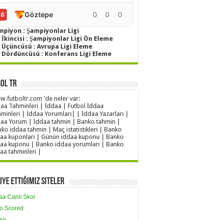
Göztepe
0
0
0
0
18
mpiyon : Şampiyonlar Ligi
 İkincisi : Şampiyonlar Ligi Ön Eleme
g Üçüncüsü : Avrupa Ligi Eleme
g Dördüncüsü : Konferans Ligi Eleme
ol TR
.futboltr.com 'de neler var:
aa Tahminleri | İddaa | Futbol İddaa
minleri | İddaa Yorumları| | İddaa Yazarları |
aa Yorum | İddaa tahmin | Banko tahmin |
ko iddaa tahmin | Maç istatistikleri | Banko
aa kuponları | Günün iddaa kuponu | Banko
aa kuponu | Banko iddaa yorumları | Banko
aa tahminleri |
iye Ettiğimiz Siteler
aa Canlı Skor
o Scored
aa