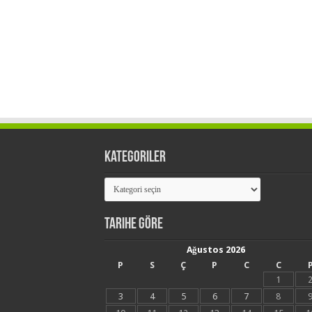
Kategoriler
Kategoriler
Tarihe Göre
Ağustos 2026
P
S
Ç
P
C
C
1
3
4
5
6
7
8