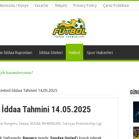
kkımızda / Künye
Yazarlar
İletişim
Privacy Policy
Çerez Politikası
n İddaa Kuponları
İddaa Siteleri
Futbol
Spor Haberleri
 çok kazandırıyoruz!
nited İddaa Tahmini 14.05.2025
Günc
 İddaa Tahmini 14.05.2025
ow Rangers
,
İddaa
,
İDDAA TAHMİNLERİ
,
İskoçya Premiership Ligi
4. Haftasında,
Rangers
evinde,
Dundee United’ı
konuk edecek.