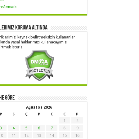
nsfermarkt
lerimiz Koruma Altında
riklerimizi kaynak belirtmeksizin kullananlar
kında yasal haklarımızı kullanacağımızı
irtmek isteriz.
he Göre
Ağustos 2026
P
S
Ç
P
C
C
P
1
2
3
4
5
6
7
8
9
10
11
12
13
14
15
16