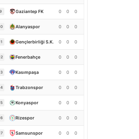
Gaziantep FK
0
0
0
0
9
Alanyaspor
0
0
0
0
10
Gençlerbirliği S.K.
0
0
0
0
11
Fenerbahçe
0
0
0
0
12
Kasımpaşa
0
0
0
0
13
Trabzonspor
0
0
0
0
14
Konyaspor
0
0
0
0
15
Rizespor
0
0
0
0
16
Samsunspor
0
0
0
0
17