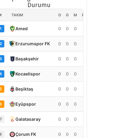
Durumu
#
TAKIM
O
G
M
PUAN
Amed
0
0
0
0
1
Erzurumspor FK
0
0
0
0
2
Başakşehir
0
0
0
0
3
Kocaelispor
0
0
0
0
4
Beşiktaş
0
0
0
0
5
Eyüpspor
0
0
0
0
6
Galatasaray
0
0
0
0
7
Çorum FK
0
0
0
0
8