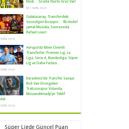
Eledi… Sırada Sturm Graz Var!
1 hafta önce
Galatasaray, Transferdeki
Sessizliğini Bozuyor… İlk Hedef
Jamal Musiala, Sonrasında
Rafael Leao!
 hafta önce
Avrupa’da Biten Önemli
Transferler: Premier Lig, La
Liga, Serie A, Bundesliga, Süper
Lig ve Daha Fazlası…
 hafta önce
Karadeniz’de Transfer Savaşı!
Rick Van Drongelen
Trabzonspor Yolunda,
Mouandilmadji’ye Teklif
pıldı…
 hafta önce
Süper Ligde Güncel Puan