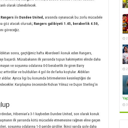
nlı olarak izlenebilecek.
 Rangers i
le
Dundee United,
arasında oynanacak bu zorlu mücadele
ına göz atacak olursak
;
Rangers galibiyeti 1.45, beraberlik 4.50,
ını göreceğiz.
2
aldıktan sonra, geçtiğimiz hafta Aberdeen’i konuk eden Rangers,
lmayı başardı. Müsabakanın ilk yarısında topun hakimiyetini elinde daha
amayan ve soyunma odalarına 0-0 beraberlik ile giren Barry
2
z arttırdılar ve buldukları 4 gol ile de farka koştular. Aldıkları
r aldılar. Ayrıca ligi bu konumda bitirmelerinin kesinleştiğini de
edecekler. Karşılaşma öncesinde Rıdvan Yılmaz ve Dujon Sterling’in
Ya
lup
3
n ardından, Hibernian’a 3-1 kaybeden Dundee United, son olarak konuk
şılaşmanın ilk yarısında kötü mücadele etmemesine rağmen eline geçen
leri, soyunma odalarına 1-0 geride girdiler. İkinci yarıda gole daha