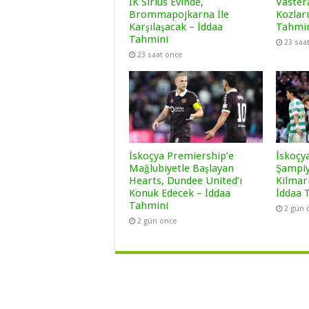
IK Sirius Evinde,
Vaster
Brommapojkarna İle
Kozları
Karşılaşacak – İddaa
Tahmi
Tahmini
23 saa
23 saat önce
İskoçya Premiership’e
İskoçy
Mağlubiyetle Başlayan
Şampiy
Hearts, Dundee United’ı
Kilmar
Konuk Edecek – İddaa
İddaa 
Tahmini
2 gün 
2 gün önce