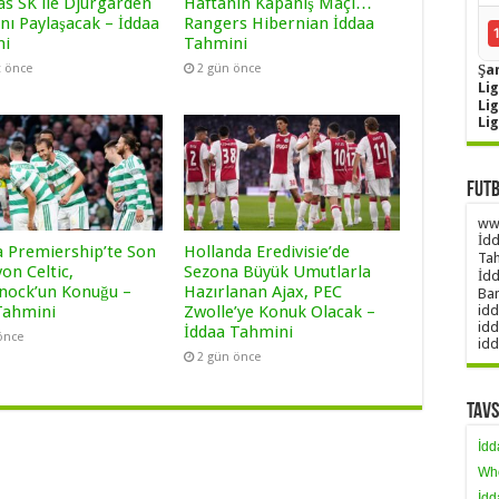
as SK ile Djurgarden
Haftanın Kapanış Maçı…
nı Paylaşacak – İddaa
Rangers Hibernian İddaa
ni
Tahmini
Şa
t önce
2 gün önce
Lig
Li
Li
Futb
www
İdd
a Premiership’te Son
Hollanda Eredivisie’de
Tah
on Celtic,
Sezona Büyük Umutlarla
İdd
nock’un Konuğu –
Hazırlanan Ajax, PEC
Ban
Tahmini
Zwolle’ye Konuk Olacak –
idd
idd
İddaa Tahmini
önce
idd
2 gün önce
Tavs
İdd
Wh
İdd