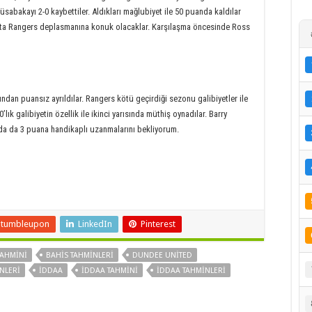
sabakayı 2-0 kaybettiler. Aldıkları mağlubiyet ile 50 puanda kaldılar
hafta Rangers deplasmanına konuk olacaklar. Karşılaşma öncesinde Ross
an puansız ayrıldılar. Rangers kötü geçirdiği sezonu galibiyetler ile
lık galibiyetin özellik ile ikinci yarısında müthiş oynadılar. Barry
da da 3 puana handikaplı uzanmalarını bekliyorum.
Stumbleupon
LinkedIn
Pinterest
TAHMINI
BAHIS TAHMINLERI
DUNDEE UNITED
NLERI
IDDAA
IDDAA TAHMINI
IDDAA TAHMINLERI