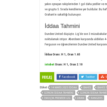
yakın oynayan rakiplerinden 1 gol daha yediler ve mü
ve grupta 5. Sırada kendilerine yer buldular. Bu 
Graham’ın sakatlığı bulunuyor.
İddaa Tahmini
Dundee United düşüşte. Lig’de son 3 müsabakalarınd
noktalamak istiyor. Aberdeen karşısında aldıkları 4-0’
Ferguson ve öğrencilerinin Dundee United karşısın
İddaa Oranı: H 1, Oran 1.65
intobet
Oranı: H 1, Oran 2.10
Facebook
Twitter
Paylaş
Etiket
14 MAYIS 2025 İDDAA
BAHIS
BAHIS 
GÜNÜN IDDAA TAHMINI
GÜNÜN IDDAA TAHMI
İSKOÇYA PREMIER LIG
ORAN
RANGERS