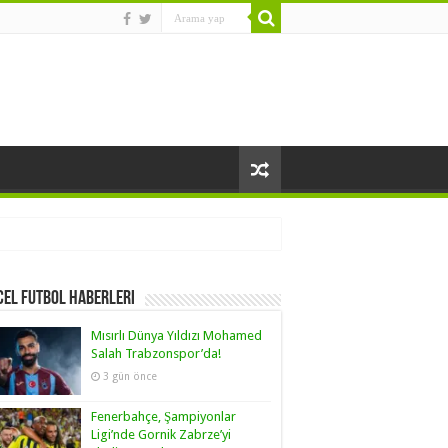
el Futbol Haberleri
Mısırlı Dünya Yıldızı Mohamed
Salah Trabzonspor’da!
3 gün önce
Fenerbahçe, Şampiyonlar
Ligi’nde Gornik Zabrze’yi