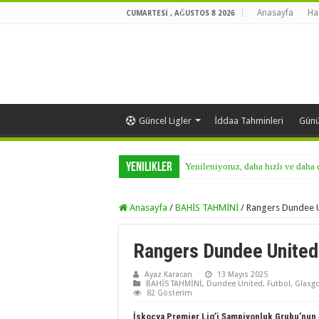
Anasayfa
Ha
CUMARTESI , AĞUSTOS 8 2026
Güncel Ligler
İddaa Tahminleri
Günü
Yenilikler
Yenileniyoruz, daha hızlı ve daha
Anasayfa
/
BAHİS TAHMİNİ
/
Rangers Dundee U
Rangers Dundee United
Ayaz Karacan
13 Mayıs 2025
BAHİS TAHMİNİ
,
Dundee United
,
Futbol
,
Glasg
82 Gösterim
İskoçya Premier Lig’i
Şampiyonluk Grubu’nun