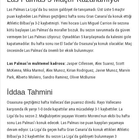
Las Palmas La Liga’da bu sezon galibiyet ile tanışamadı. Üst üste 5 maçtır
puan kaybeden Las Palmas geçtiğimiz hafta sonu Gran Canaria’da konuk ettiği
Athletic Bilbao’ya 3-2 kaybetmişti. Yeni hocası Luis Miguel Carrion ile sezona
kötü başlayan Las Palmas’da moraller bozuk. Bu sezon savunmada da güven
vermeyen bir Las Palmas izliyoruz. Oynadıkları 5 karşılaşmada da kalesini gole
kapatamadılar. Bu hafta sonu ise El Sadar’da Osasuna’ya konuk olacaklar. Maç
öncesinde Las Palmas’da önemli bir eksik bulunmuyor.
Las Palmas’ın muhtemel kadrosu:
Jasper Cillessen, Alex Suarez, Scott
McKenna, Mika Marmol, Alex Munoz, Kirian Rodriguez, Javier Munoz, Marvin
Park, Alberto Moleiro, Sandro Ramirez, Oliver McBurnie
İddaa Tahmini
Osaasuna geçtiğimiz hafta Vallecas’dan puansız döndü. Rayo Vallecano
karşısında ilk yarıyı 1-0 önde kapattılar ama mücadeleyi 3-1 kaybettiler. La
Liga’da bu sezon 2. Mağlubiyetini yaşayan Vicento Moreno’nun ekibi bu hafta
sonu Las Palmas’ı konuk edecek. Las Palmas ise puan kayıpları yaşamaya
devam ediyor. La Liga’da geçen hafta Gran Canaria’da konuk ettikleri Athletic
Bilbao’ya 3-2 kaybettiler. Bu sezon La Liga’da galibiyeti bulunmayan 3