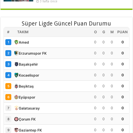
3 hafta önce
Süper Ligde Güncel Puan Durumu
#
TAKIM
O
G
M
PUAN
0
0
0
0
Amed
1
0
0
0
0
Erzurumspor FK
2
0
0
0
0
Başakşehir
3
0
0
0
0
Kocaelispor
4
0
0
0
0
Beşiktaş
5
0
0
0
0
Eyüpspor
6
0
0
0
0
Galatasaray
7
0
0
0
0
Çorum FK
8
0
0
0
0
Gaziantep FK
9