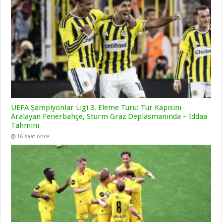
UEFA Şampiyonlar Ligi 3. Eleme Turu: Tur Kapısını
Aralayan Fenerbahçe, Sturm Graz Deplasmanında – İddaa
Tahmini
16 saat önce