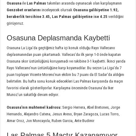
Osasuna
ile
Las
Palmas
takımları arasında oynanacak olan karşılaşmanın
Genzobet
oranlarını
inceleyecek olursak
Osasuna galibiyetine 1.92,
beraberlik tercihine 3.45, Las Palmas galibiyetine ise 4.25
verildiğini
görüyoruz.
Osasuna Deplasmanda Kaybetti
Osasuna La Liga’da geçtiğimiz hafta içi konuk olduğu Rayo Vallecano
deplasmanından puan çıkartamadı. Vallecas’da ilk yarıyı 1-0 önde kapatan
Osasuna skor üstünlüğünü koruyamadı ve rakibine 3-1 kaybetti. İkinci yarıda
Rayo Vallecano’nun üstünlüğüne karşı koyamadılar. Bu sezon La Liga’da 7
puan toplayan Vicente Moreno’nun ekibin bu 7 puanı da El Sadar’da aldığını
belirtelim. Bu hafta sonu konuk edecekleri Las Palmas karşısında da maçın
favorisi olarak gösteriliyorlar. Karşılaşma öncesinde Osasuna’da Iker
Munoz’un sakatlığı devam ediyor.
Osasuna’nın muhtemel kadrosu:
Sergio Herrera, Abel Bretones, Jorge
Hernando, Alejandro Catena, Jesus Areso, Bryan Zaragoza, Lucas Torro,
Aimar Oroz, Jon Moncayola, Ruben Garcia, Ante Budimir
Las Palmas 5 Maçtır Kazanamıyor