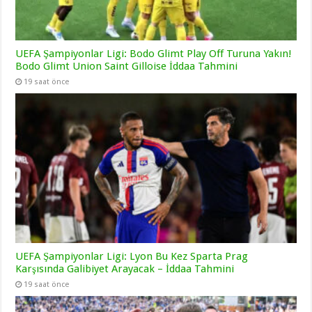
UEFA Şampiyonlar Ligi: Bodo Glimt Play Off Turuna Yakın!
Bodo Glimt Union Saint Gilloise İddaa Tahmini
19 saat önce
UEFA Şampiyonlar Ligi: Lyon Bu Kez Sparta Prag
Karşısında Galibiyet Arayacak – İddaa Tahmini
19 saat önce