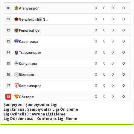
0
0
0
0
Alanyaspor
10
0
0
0
0
Gençlerbirliği S.K.
11
0
0
0
0
Fenerbahçe
12
0
0
0
0
Kasımpaşa
13
0
0
0
0
Trabzonspor
14
0
0
0
0
Konyaspor
15
0
0
0
0
Rizespor
16
0
0
0
0
Samsunspor
17
0
0
0
0
Göztepe
18
Şampiyon : Şampiyonlar Ligi
Lig İkincisi : Şampiyonlar Ligi Ön Eleme
Lig Üçüncüsü : Avrupa Ligi Eleme
Lig Dördüncüsü : Konferans Ligi Eleme