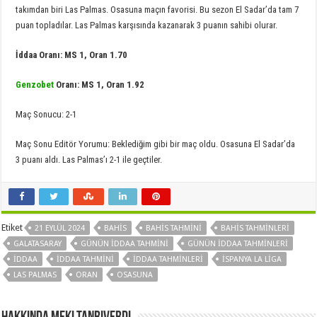
takımdan biri Las Palmas. Osasuna maçın favorisi. Bu sezon El Sadar’da tam 7
puan topladılar. Las Palmas karşısında kazanarak 3 puanın sahibi olurar.
İddaa Oranı: MS 1, Oran 1.70
Genzobet
Oranı: MS 1, Oran 1.92
Maç Sonucu: 2-1
Maç Sonu Editör Yorumu: Beklediğim gibi bir maç oldu. Osasuna El Sadar’da
3 puanı aldı. Las Palmas’ı 2-1 ile geçtiler.
Etiket
21 EYLÜL 2024
BAHIS
BAHIS TAHMINI
BAHIS TAHMINLERI
GALATASARAY
GÜNÜN IDDAA TAHMINI
GÜNÜN IDDAA TAHMINLERI
IDDAA
IDDAA TAHMINI
IDDAA TAHMINLERI
ISPANYA LA LIGA
LAS PALMAS
ORAN
OSASUNA