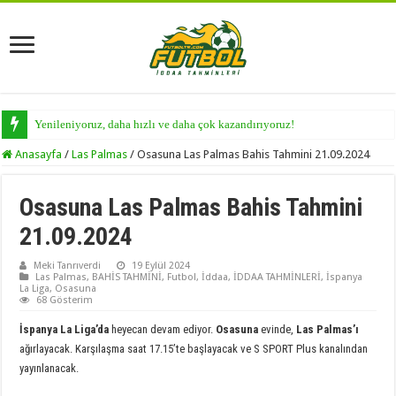
Yenileniyoruz, daha hızlı ve daha çok kazandırıyoruz!
Anasayfa
/
Las Palmas
/
Osasuna Las Palmas Bahis Tahmini 21.09.2024
Osasuna Las Palmas Bahis Tahmini
21.09.2024
Meki Tanrıverdi
19 Eylül 2024
Las Palmas
,
BAHİS TAHMİNİ
,
Futbol
,
İddaa
,
İDDAA TAHMİNLERİ
,
İspanya
La Liga
,
Osasuna
68 Gösterim
İspanya La Liga’da
heyecan devam ediyor.
Osasuna
evinde,
Las
Palmas’ı
ağırlayacak. Karşılaşma saat 17.15’te başlayacak ve S SPORT Plus kanalından
yayınlanacak.