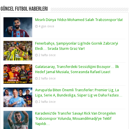
Güncel Futbol Haberleri
Mısırlı Dünya Yıldızı Mohamed Salah Trabzonspor’da!
4 gün önce
Fenerbahçe, Şampiyonlar Ligi’nde Gornik Zabrze’yi
Eledi… Sırada Sturm Graz Var!
2 hafta önce
Galatasaray, Transferdeki Sessizliğini Bozuyor… İlk
Hedef Jamal Musiala, Sonrasında Rafael Leao!
2 hafta önce
Avrupa’da Biten Önemli Transferler: Premier Lig, La
Liga, Serie A, Bundesliga, Süper Lig ve Daha Fazlası…
2 hafta önce
Karadeniz’de Transfer Savaşı! Rick Van Drongelen
Trabzonspor Yolunda, Mouandilmadji’ye Teklif
Yapıldı…