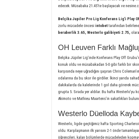
edecek. Müsabaka 21.45’te başlayacak ve nesine.co
Belçika Jupiler Pro Lig
Konferans Lig’i Play O
zorlu mücadele öncesi
intobet
tarafından belirlen
beraberlik 3.65, Westerlo galibiyeti 2.75,
olar
OH Leuven Farklı Mağlu
Belçika Jüpiler Lig’inde Konferans Play Off Grub
konuk oldu ve müsabakadan 5-0 gibi farklı bir skor i
karşısında neye uğradığını şaşıran Chris Coleman’ı
odalarına da bu skor ile girdiler. İkinci yarıda sah
dakikalarda da kalelerinde 1 gol daha görerek mücad
grupta 5. Sırada yer aldılar. Bu hafta Westerlo’yu
Akimoto ve Mathieu Maartens’in sakatlıkları bulun
Westerlo Düelloda Kaybe
Westerlo, ligde geçtiğimiz hafta Sporting Charler
oldu. Karşılaşmanın ilk yarısını 2-1 önde tamamlayan
öğrencileri, kalan bölümlerde mücadeleden kopmay