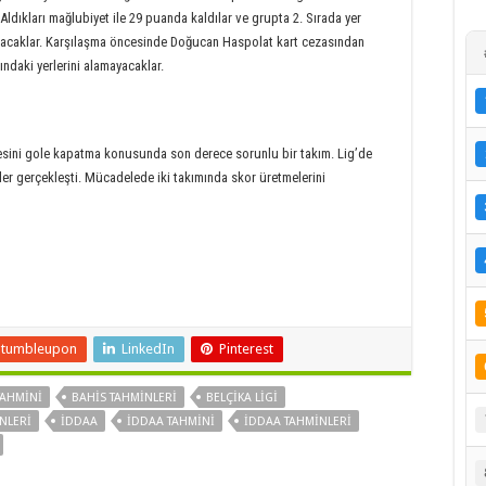
Aldıkları mağlubiyet ile 29 puanda kaldılar ve grupta 2. Sırada yer
lacaklar. Karşılaşma öncesinde Doğucan Haspolat kart cezasından
ındaki yerlerini alamayacaklar.
sini gole kapatma konusunda son derece sorunlu bir takım. Lig’de
ler gerçekleşti. Mücadelede iki takımında skor üretmelerini
Stumbleupon
LinkedIn
Pinterest
TAHMINI
BAHIS TAHMINLERI
BELÇIKA LIGI
NLERI
IDDAA
IDDAA TAHMINI
IDDAA TAHMINLERI