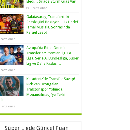
Eledi… Sırada Sturm Graz Var!
1 hafta önce
Galatasaray, Transferdeki
Sessizliğini Bozuyor… İlk Hedef
Jamal Musiala, Sonrasında
Rafael Leao!
 hafta önce
Avrupa’da Biten Önemli
Transferler: Premier Lig, La
Liga, Serie A, Bundesliga, Süper
Lig ve Daha Fazlası…
 hafta önce
Karadeniz’de Transfer Savaşı!
Rick Van Drongelen
Trabzonspor Yolunda,
Mouandilmadji’ye Teklif
pıldı…
 hafta önce
Süper Ligde Güncel Puan