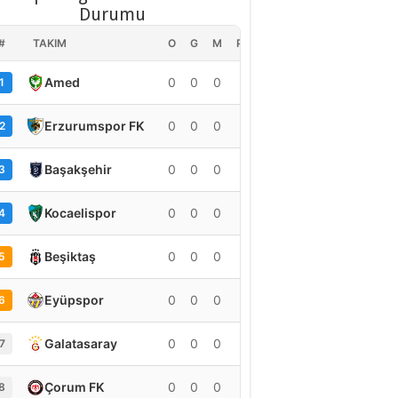
Durumu
#
TAKIM
O
G
M
PUAN
Amed
0
0
0
0
1
Erzurumspor FK
0
0
0
0
2
Başakşehir
0
0
0
0
3
Kocaelispor
0
0
0
0
4
Beşiktaş
0
0
0
0
5
Eyüpspor
0
0
0
0
6
Galatasaray
0
0
0
0
7
Çorum FK
0
0
0
0
8