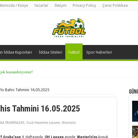
kkımızda / Künye
Yazarlar
İletişim
Privacy Policy
Çerez Politikası
n İddaa Kuponları
İddaa Siteleri
Futbol
Spor Haberleri
 çok kazandırıyoruz!
lo Bahis Tahmini 16.05.2025
Günc
his Tahmini 16.05.2025
AA TAHMİNLERİ
,
Oud-Heverlee Leuven
,
Westerlo
ff Grubu’nun
9. Haftasında,
OH Leuven
evinde,
Westerlo’yu
konuk