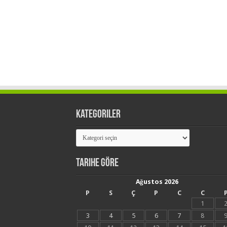
Kategoriler
Kategoriler
Tarihe Göre
Ağustos 2026
P
S
Ç
P
C
C
1
3
4
5
6
7
8