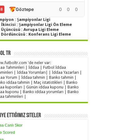
Göztepe
0
0
0
0
18
mpiyon : Şampiyonlar Ligi
 İkincisi : Şampiyonlar Ligi Ön Eleme
g Üçüncüsü : Avrupa Ligi Eleme
g Dördüncüsü : Konferans Ligi Eleme
ol TR
.futboltr.com 'de neler var:
aa Tahminleri | İddaa | Futbol İddaa
minleri | İddaa Yorumları| | İddaa Yazarları |
aa Yorum | İddaa tahmin | Banko tahmin |
ko iddaa tahmin | Maç istatistikleri | Banko
aa kuponları | Günün iddaa kuponu | Banko
aa kuponu | Banko iddaa yorumları | Banko
aa tahminleri |
iye Ettiğimiz Siteler
aa Canlı Skor
o Scored
aa