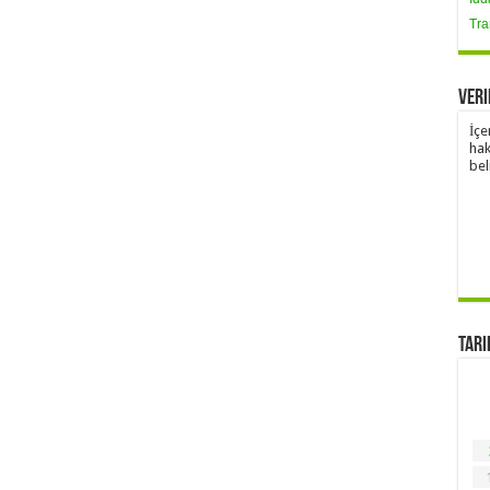
Tra
Veri
İçe
hak
bel
Tari