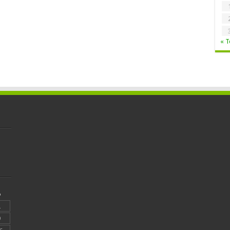
« 
P
2
9