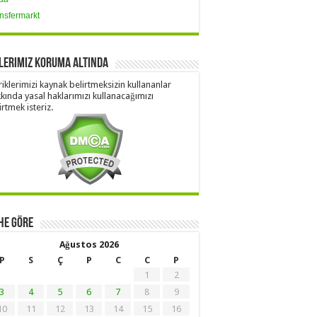
nsfermarkt
lerimiz Koruma Altında
riklerimizi kaynak belirtmeksizin kullananlar
kında yasal haklarımızı kullanacağımızı
irtmek isteriz.
he Göre
Ağustos 2026
P
S
Ç
P
C
C
P
1
2
3
4
5
6
7
8
9
10
11
12
13
14
15
16