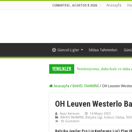
Anasayfa
Ha
CUMARTESI , AĞUSTOS 8 2026
Güncel Ligler
İddaa Tahminleri
Günü
Yenilikler
Yenileniyoruz, daha hızlı ve daha
Anasayfa
/
BAHİS TAHMİNİ
/
OH Leuven Wester
OH Leuven Westerlo Ba
Ayaz Karacan
14 Mayıs 2025
BAHİS TAHMİNİ
,
Belçika Ligi
,
Futbol
,
İddaa
,
İDD
93 Gösterim
Belçika Jupiler Pro Lig
Konferans Lig’i Play O