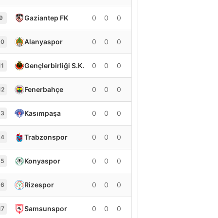
Gaziantep FK
0
0
0
0
9
Alanyaspor
0
0
0
0
10
Gençlerbirliği S.K.
0
0
0
0
11
Fenerbahçe
0
0
0
0
12
Kasımpaşa
0
0
0
0
13
Trabzonspor
0
0
0
0
14
Konyaspor
0
0
0
0
15
Rizespor
0
0
0
0
16
Samsunspor
0
0
0
0
17