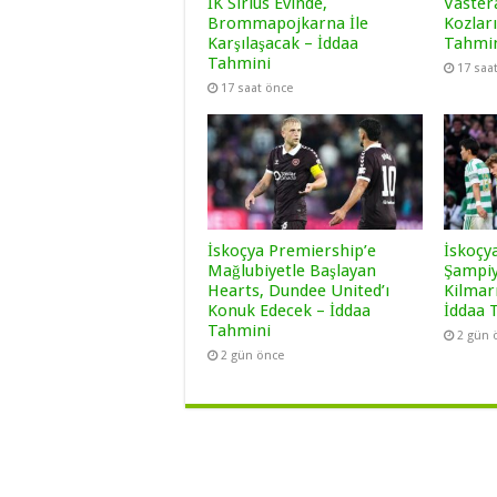
IK Sirius Evinde,
Vaster
Brommapojkarna İle
Kozları
Karşılaşacak – İddaa
Tahmi
Tahmini
17 saa
17 saat önce
İskoçya Premiership’e
İskoçy
Mağlubiyetle Başlayan
Şampiy
Hearts, Dundee United’ı
Kilmar
Konuk Edecek – İddaa
İddaa 
Tahmini
2 gün 
2 gün önce