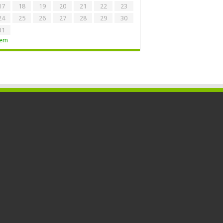
17
18
19
20
21
22
23
24
25
26
27
28
29
30
31
Tem