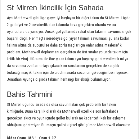
St Mirren İkincilik İçin Sahada
Aynı Motherwell gibi lige gayet iyi başlayan bir diğer takım da St Mirren. Ligde
2 galibiyet ve 2 beraberlik alan takımda hava gerçekten olumlu ve bu
oyunculara da yansıyor. Ancak gol yollarında rahat olan takımın savunması çok
başarılı değil. Her maçta neredeyse gol yiyen takımın savunması şu ana kadar
halının altına da süpürülse daha zorlu maçlar için onlar adına maalesef ki
problem. Motherwell deplasmanı gerçekten de üst sıralar yolunda takım için
kritik bir viraj. Hücumu ile öne çıkan takım aynı başarıyı gösterebilecek mi ya
da savunma zzafları ortaya çıkacak mı sorularının gerçekten de karşılık
bulacağı maç iki takım için de ciddi manada sezonun geleceğini belirleyecek.
Jonathan Ayunga dışında takımın herhangi bir eksiği bulunmuyor.
Bahis Tahmini
St Mirren üçüncü sırada da olsa savunmaları çok problemli bir takım
kimliğinde. Buna karşılık olarak da Motherwell özellikle son haftalarda
gerçekten akıcı ve oyun içinde goller bularak ne kadar tehlikeli bir eşleşme
olduğunu gösteriyor. Bu maçın galibi kişisel görüşümce Motherwell olacaktır.
İddaa Oranı: MS 1, Oran 1.97