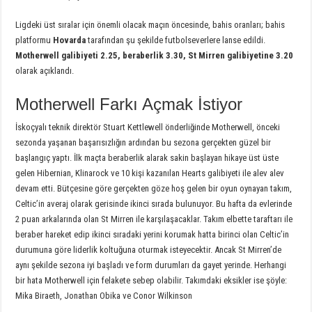
Ligdeki üst sıralar için önemli olacak maçın öncesinde, bahis oranları; bahis
platformu
Hovarda
tarafından şu şekilde futbolseverlere lanse edildi.
Motherwell galibiyeti 2.25, beraberlik 3.30, St Mirren galibiyetine 3.20
olarak açıklandı.
Motherwell Farkı Açmak İstiyor
İskoçyalı teknik direktör Stuart Kettlewell önderliğinde Motherwell, önceki
sezonda yaşanan başarısızlığın ardından bu sezona gerçekten güzel bir
başlangıç yaptı. İlk maçta beraberlik alarak sakin başlayan hikaye üst üste
gelen Hibernian, Klinarock ve 10 kişi kazanılan Hearts galibiyeti ile alev alev
devam etti. Bütçesine göre gerçekten göze hoş gelen bir oyun oynayan takım,
Celtic’in averaj olarak gerisinde ikinci sırada bulunuyor. Bu hafta da evlerinde
2 puan arkalarında olan St Mirren ile karşılaşacaklar. Takım elbette taraftarı ile
beraber hareket edip ikinci sıradaki yerini korumak hatta birinci olan Celtic’in
durumuna göre liderlik koltuğuna oturmak isteyecektir. Ancak St Mirren’de
aynı şekilde sezona iyi başladı ve form durumları da gayet yerinde. Herhangi
bir hata Motherwell için felakete sebep olabilir. Takımdaki eksikler ise şöyle:
Mika Biraeth, Jonathan Obika ve Conor Wilkinson