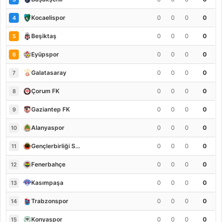
0
0
0
0
Kocaelispor
4
0
0
0
0
Beşiktaş
5
0
0
0
0
Eyüpspor
6
0
0
0
0
Galatasaray
7
0
0
0
0
Çorum FK
8
0
0
0
0
Gaziantep FK
9
0
0
0
0
Alanyaspor
10
0
0
0
0
Gençlerbirliği S.K.
11
0
0
0
0
Fenerbahçe
12
0
0
0
0
Kasımpaşa
13
0
0
0
0
Trabzonspor
14
0
0
0
0
Konyaspor
15