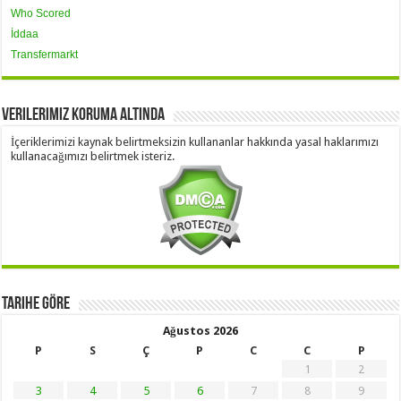
Who Scored
İddaa
Transfermarkt
Verilerimiz Koruma Altında
İçeriklerimizi kaynak belirtmeksizin kullananlar hakkında yasal haklarımızı
kullanacağımızı belirtmek isteriz.
Tarihe Göre
Ağustos 2026
P
S
Ç
P
C
C
P
1
2
3
4
5
6
7
8
9