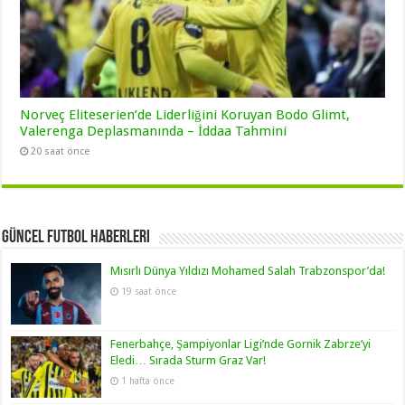
Norveç Eliteserien’de Liderliğini Koruyan Bodo Glimt,
Valerenga Deplasmanında – İddaa Tahmini
20 saat önce
Güncel Futbol Haberleri
Mısırlı Dünya Yıldızı Mohamed Salah Trabzonspor’da!
19 saat önce
Fenerbahçe, Şampiyonlar Ligi’nde Gornik Zabrze’yi
Eledi… Sırada Sturm Graz Var!
1 hafta önce