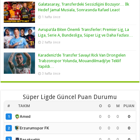
Galatasaray, Transferdeki Sessizliğini Bozuyor… İlk
Hedef Jamal Musiala, Sonrasında Rafael Leao!
1 hafta önce
Avrupa’da Biten Önemli Transferler: Premier Lig, La
Liga, Serie A, Bundesliga, Süper Lig ve Daha Fazlası…
2 hafta önce
Karadeniz’de Transfer Savaşı! Rick Van Drongelen
Trabzonspor Yolunda, Mouandilmadji’ye Teklif
Yapıldı…
3 hafta önce
Süper Ligde Güncel Puan Durumu
#
TAKIM
O
G
M
PUAN
0
0
0
0
Amed
1
0
0
0
0
Erzurumspor FK
2
0
0
0
0
Başakşehir
3