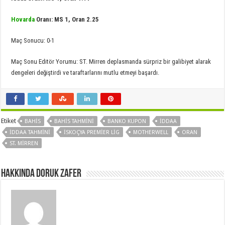
Hovarda
Oranı: MS 1, Oran 2.25
Maç Sonucu: 0-1
Maç Sonu Editör Yorumu: ST. Mirren deplasmanda sürpriz bir galibiyet alarak
dengeleri değiştirdi ve taraftarlarını mutlu etmeyi başardı.
Etiket
BAHIS
BAHIS TAHMINI
BANKO KUPON
IDDAA
IDDAA TAHMINI
İSKOÇYA PREMIER LIG
MOTHERWELL
ORAN
ST. MIRREN
Hakkında Doruk Zafer