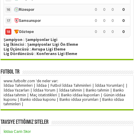
0
0
0
0
Rizespor
16
0
0
0
0
Samsunspor
17
0
0
0
0
Göztepe
18
Şampiyon : Şampiyonlar Ligi
Lig İkincisi : Şampiyonlar Ligi Ön Eleme
Lig Üçüncüsü : Avrupa Ligi Eleme
Lig Dördüncüsü : Konferans Ligi Eleme
Futbol TR
www.futboltr.com 'de neler var:
İddaa Tahminleri | İddaa | Futbol İddaa Tahminleri | İddaa Yorumları| |
İddaa Yazarları | İddaa Yorum | İddaa tahmin | Banko tahmin | Banko
iddaa tahmin | Maç istatistikleri | Banko iddaa kuponları | Günün iddaa
kuponu | Banko iddaa kuponu | Banko iddaa yorumları | Banko iddaa
tahminleri |
Tavsiye Ettiğimiz Siteler
İddaa Canlı Skor