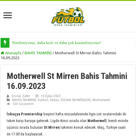
Yenileniyoruz, daha hızlı ve daha çok kazandırıyoruz!
Anasayfa
/
BAHİS TAHMİNİ
/
Motherwell St Mirren Bahis Tahmini
16.09.2023
Motherwell St Mirren Bahis Tahmini
16.09.2023
Doruk Zafer
15 Eylül 2023
BAHİS TAHMİNİ
,
Futbol
,
İddaa
,
İDDAA TAHMİNLERİ
,
Motherwell
103 Gösterim
İskoçya Premiership
beşinci hafta mücadelesinde ligin üst sıralarındaki iki
takım karşı karşıya gelecek. Ligde ikinci sırada olan
Motherwell
, kendi evinde
üçüncü sırada bulunan
St Mirren
takımını konuk edecek. Maç, Türkiye saati
ile 17.00’da başlayacak.