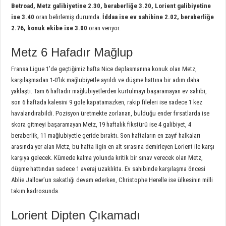
Betroad, Metz galibiyetine 2.30, beraberliğe 3.20, Lorient galibiyetine
ise 3.40
oran belirlemiş durumda.
İddaa ise ev sahibine 2.02, beraberliğe
2.76, konuk ekibe ise 3.00
oran veriyor.
Metz 6 Hafadır Mağlup
Fransa Ligue 1’de geçtiğimiz hafta Nice deplasmanına konuk olan Metz,
karşılaşmadan 1-0’lık mağlubiyetle ayrıldı ve düşme hattına bir adım daha
yaklaştı. Tam 6 haftadır mağlubiyetlerden kurtulmayı başaramayan ev sahibi,
son 6 haftada kalesini 9 gole kapatamazken, rakip fileleri ise sadece 1 kez
havalandırabildi. Pozisyon üretmekte zorlanan, bulduğu ender fırsatlarda ise
skora gitmeyi başaramayan Metz, 19 haftalık fikstürü ise 4 galibiyet, 4
beraberlik, 11 mağlubiyetle geride bıraktı. Son haftaların en zayıf halkaları
arasında yer alan Metz, bu hafta ligin en alt sırasına demirleyen Lorient ile karşı
karşıya gelecek. Kümede kalma yolunda kritik bir sınav verecek olan Metz,
düşme hattından sadece 1 averaj uzaklıkta. Ev sahibinde karşılaşma öncesi
Ablie Jallow’un sakatlığı devam ederken, Christophe Herelle ise ülkesinin milli
takım kadrosunda.
Lorient Dipten Çıkamadı