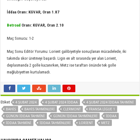
İddaa Oranı: KGVAR, Oran 1.87
Betroad
Oranı:
KGVAR, Oran 2.10
Maç Sonucu: 1-2
Maç Sonu Editör Yorumu: Lorient galibiyetiyle sonuçlanan mücadelede, iki
takımda skor üretmeyi başardı. Ligin en alt sırasında yer alan Lorient,
deplasmanda 2 golle kazanırken, Metz ise taraftarı önünde tek golle
mağlubiyetten kurtulamadı.
Etiket
4 ŞUBAT 2024
4 ŞUBAT 2024 İDDAA
4 ŞUBAT 2024 İDDAA TAHMINI
BAHIS
BAHIS TAHMINLERI
CLERMONT
FRANSA LIGUE 1
GÜNÜN IDDAA TAHMINI
GÜNÜN IDDAA TAHMINLERI
IDDAA
IDDAA TAHMINI
IDDAA TAHMINLERI
LORIENT
METZ