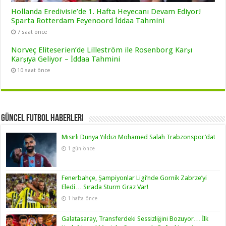
Hollanda Eredivisie’de 1. Hafta Heyecanı Devam Ediyor!
Sparta Rotterdam Feyenoord İddaa Tahmini
7 saat önce
Norveç Eliteserien’de Lilleström ile Rosenborg Karşı
Karşıya Geliyor – İddaa Tahmini
10 saat önce
Güncel Futbol Haberleri
Mısırlı Dünya Yıldızı Mohamed Salah Trabzonspor’da!
1 gün önce
Fenerbahçe, Şampiyonlar Ligi’nde Gornik Zabrze’yi
Eledi… Sırada Sturm Graz Var!
1 hafta önce
Galatasaray, Transferdeki Sessizliğini Bozuyor… İlk