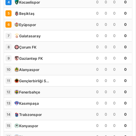
0
0
0
0
Kocaelispor
4
0
0
0
0
Beşiktaş
5
0
0
0
0
Eyüpspor
6
0
0
0
0
Galatasaray
7
0
0
0
0
Çorum FK
8
0
0
0
0
Gaziantep FK
9
0
0
0
0
Alanyaspor
10
0
0
0
0
Gençlerbirliği S.K.
11
0
0
0
0
Fenerbahçe
12
0
0
0
0
Kasımpaşa
13
0
0
0
0
Trabzonspor
14
0
0
0
0
Konyaspor
15