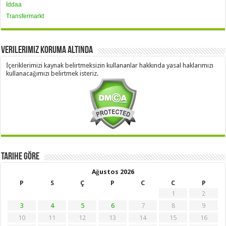
İddaa
Transfermarkt
Verilerimiz Koruma Altında
İçeriklerimizi kaynak belirtmeksizin kullananlar hakkında yasal haklarımızı
kullanacağımızı belirtmek isteriz.
Tarihe Göre
Ağustos 2026
P
S
Ç
P
C
C
P
1
2
3
4
5
6
7
8
9
10
11
12
13
14
15
16