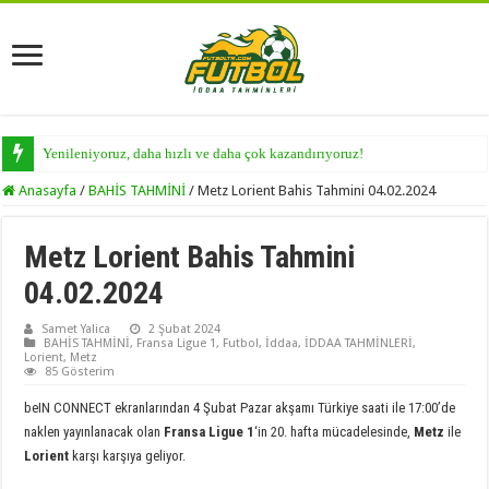
Yenileniyoruz, daha hızlı ve daha çok kazandırıyoruz!
Anasayfa
/
BAHİS TAHMİNİ
/
Metz Lorient Bahis Tahmini 04.02.2024
Metz Lorient Bahis Tahmini
04.02.2024
Samet Yalica
2 Şubat 2024
BAHİS TAHMİNİ
,
Fransa Ligue 1
,
Futbol
,
İddaa
,
İDDAA TAHMİNLERİ
,
Lorient
,
Metz
85 Gösterim
beIN CONNECT ekranlarından 4 Şubat Pazar akşamı Türkiye saati ile 17:00’de
naklen yayınlanacak olan
Fransa Ligue 1
‘in 20. hafta mücadelesinde,
Metz
ile
Lorient
karşı karşıya geliyor.