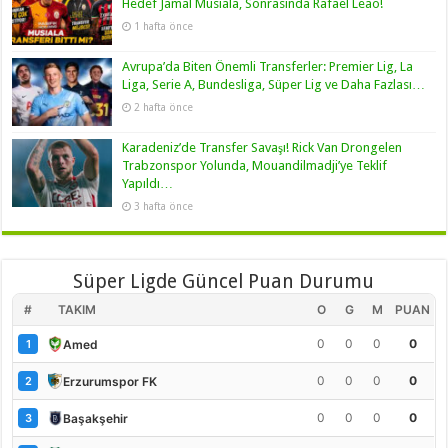
Hedef Jamal Musiala, Sonrasında Rafael Leao!
1 hafta önce
Avrupa’da Biten Önemli Transferler: Premier Lig, La
Liga, Serie A, Bundesliga, Süper Lig ve Daha Fazlası…
2 hafta önce
Karadeniz’de Transfer Savaşı! Rick Van Drongelen
Trabzonspor Yolunda, Mouandilmadji’ye Teklif
Yapıldı…
3 hafta önce
Süper Ligde Güncel Puan Durumu
#
TAKIM
O
G
M
PUAN
0
0
0
0
Amed
1
0
0
0
0
Erzurumspor FK
2
0
0
0
0
Başakşehir
3