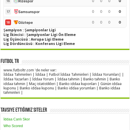
0
0
0
0
Rizespor
16
0
0
0
0
Samsunspor
17
0
0
0
0
Göztepe
18
Şampiyon : Şampiyonlar Ligi
Lig İkincisi : Şampiyonlar Ligi Ön Eleme
Lig Üçüncüsü : Avrupa Ligi Eleme
Lig Dördüncüsü : Konferans Ligi Eleme
Futbol TR
www.futboltr.com 'de neler var:
İddaa Tahminleri | İddaa | Futbol İddaa Tahminleri | İddaa Yorumları| |
İddaa Yazarları | İddaa Yorum | İddaa tahmin | Banko tahmin | Banko
iddaa tahmin | Maç istatistikleri | Banko iddaa kuponları | Günün iddaa
kuponu | Banko iddaa kuponu | Banko iddaa yorumları | Banko iddaa
tahminleri |
Tavsiye Ettiğimiz Siteler
İddaa Canlı Skor
Who Scored