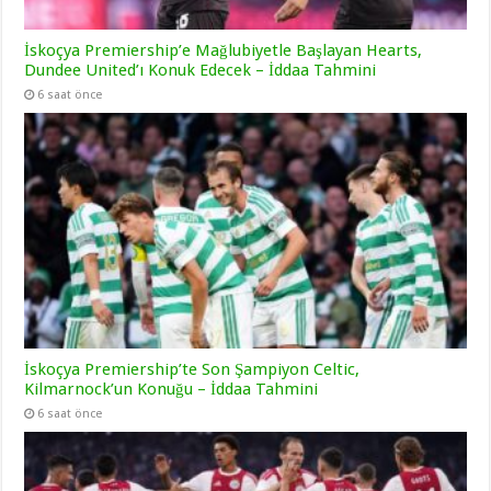
İskoçya Premiership’e Mağlubiyetle Başlayan Hearts,
Dundee United’ı Konuk Edecek – İddaa Tahmini
6 saat önce
İskoçya Premiership’te Son Şampiyon Celtic,
Kilmarnock’un Konuğu – İddaa Tahmini
6 saat önce