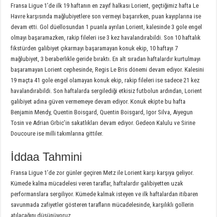
Fransa Ligue 1’de ilk 19 haftanın en zayıf halkası Lorient, geçtiğimiz hafta Le
Havre karşısında mağlubiyetlere son vermeyi başarırken, puan kayıplarına ise
devam etti. Gol düellosundan 1 puanla ayrılan Lorient, kalesinde 3 gole engel
olmayı başaramazken, rakip fileleri ise 3 kez havalandırabildi. Son 10 haftalık
fikstürden galibiyet çıkarmayı başaramayan konuk ekip, 10 haftayı 7
mağlubiyet, 3 beraberlikle geride bıraktı. En alt sıradan haftalardır kurtulmayı
başaramayan Lorient cephesinde, Regis Le Bris dönemi devam ediyor. Kalesini
19 maçta 41 gole engel olamayan konuk ekip, rakip fileleri ise sadece 21 kez
havalandırabildi. Son haftalarda sergilediği etkisiz futbolun ardından, Lorient
galibiyet adına güven vermemeye devam ediyor. Konuk ekipte bu hafta
Benjamin Mendy, Quentin Boisgard, Quentin Boisgard, Igor Silva, Aiyegun
Tosin ve Adrian Grbic’in sakatlıkları devam ediyor. Gedeon Kalulu ve Sirine
Doucoure ise milli takımlarına gittiler.
İddaa Tahmini
Fransa Ligue 1’de zor günler geçiren Metz ile Lorient karşı karşıya geliyor.
Kümede kalma mücadelesi veren taraflar, haftalardır galibiyetten uzak
performanslara sergiliyor. Kümede kalmak isteyen ve ilk haftalardan itibaren
savunmada zafiyetler gösteren tarafların mücadelesinde, karşılıklı gollerin
atılacağını düşünüyoruz.