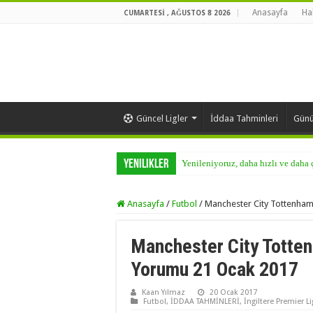
Anasayfa
Ha
CUMARTESI , AĞUSTOS 8 2026
Güncel Ligler
İddaa Tahminleri
Günü
Yenilikler
Yenileniyoruz, daha hızlı ve daha
Anasayfa
/
Futbol
/
Manchester City Tottenham
Manchester City Totte
Yorumu 21 Ocak 2017
Kaan Yılmaz
20 Ocak 2017
Futbol
,
İDDAA TAHMİNLERİ
,
İngiltere Premier Li