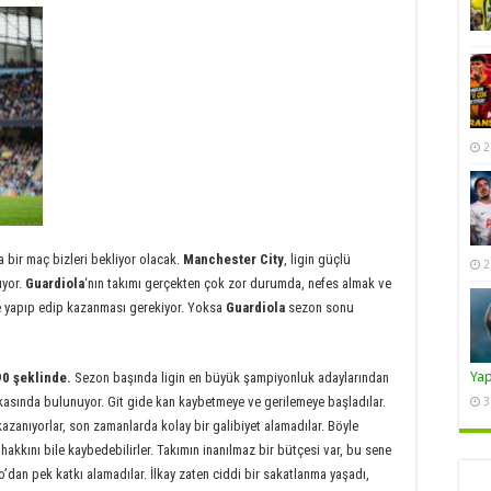
2
 bir maç bizleri bekliyor olacak.
Manchester City
, ligin güçlü
2
uyor.
Guardiola
‘nın takımı gerçekten çok zor durumda, nefes almak ve
 yapıp edip kazanması gerekiyor. Yoksa
Guardiola
sezon sonu
Ya
90 şeklinde.
Sezon başında ligin en büyük şampiyonluk adaylarından
rkasında bulunuyor. Git gide kan kaybetmeye ve gerilemeye başladılar.
3
azanıyorlar, son zamanlarda kolay bir galibiyet alamadılar. Böyle
akkını bile kaybedebilirler. Takımın inanılmaz bir bütçesi var, bu sene
’dan pek katkı alamadılar. İlkay zaten ciddi bir sakatlanma yaşadı,