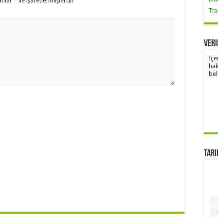
anlar
*
ile işaretlenmişlerdir
Tra
Veri
İçe
hak
bel
Tari