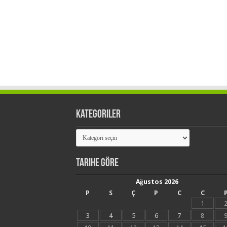
Kategoriler
Kategoriler
Tarihe Göre
Ağustos 2026
P
S
Ç
P
C
C
1
3
4
5
6
7
8