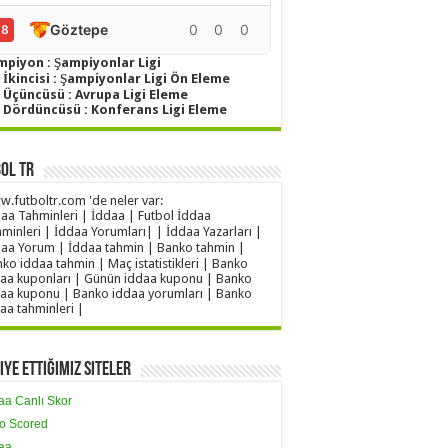
Göztepe
0
0
0
0
18
mpiyon : Şampiyonlar Ligi
 İkincisi : Şampiyonlar Ligi Ön Eleme
g Üçüncüsü : Avrupa Ligi Eleme
g Dördüncüsü : Konferans Ligi Eleme
ol TR
.futboltr.com 'de neler var:
aa Tahminleri | İddaa | Futbol İddaa
minleri | İddaa Yorumları| | İddaa Yazarları |
aa Yorum | İddaa tahmin | Banko tahmin |
ko iddaa tahmin | Maç istatistikleri | Banko
aa kuponları | Günün iddaa kuponu | Banko
aa kuponu | Banko iddaa yorumları | Banko
aa tahminleri |
iye Ettiğimiz Siteler
aa Canlı Skor
o Scored
aa