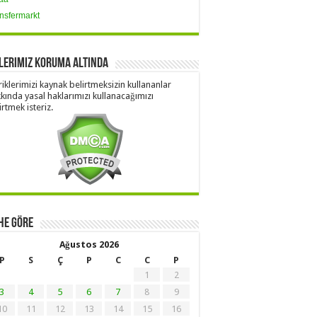
nsfermarkt
lerimiz Koruma Altında
riklerimizi kaynak belirtmeksizin kullananlar
kında yasal haklarımızı kullanacağımızı
irtmek isteriz.
he Göre
Ağustos 2026
P
S
Ç
P
C
C
P
1
2
3
4
5
6
7
8
9
10
11
12
13
14
15
16