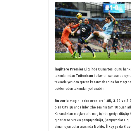
İngiltere Premier Ligi
‘nde Cumartesi günü harika
takımlarından
Tottenham
ile kendi sahasında oyn
takımda yeniden güven kazanmak adına bu maçı ne
beklemeden takımdan yollanabilir.
Bu zorlu maçın iddaa oranları 1.85, 3.20 ve 2.
olan City, şu anda lider Chelsea’nin tam 10 puan a
Kazandıkları maçları bile maç içinde geriye düşüp k
giderlerse bırakın şampiyonluğu, Şampiyonlar Ligi h
alınan oyuncular arasında
Nolito, İlkay
ya da Bravo