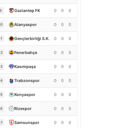
Gaziantep FK
0
0
0
0
9
Alanyaspor
0
0
0
0
10
Gençlerbirliği S.K.
0
0
0
0
11
Fenerbahçe
0
0
0
0
12
Kasımpaşa
0
0
0
0
13
Trabzonspor
0
0
0
0
14
Konyaspor
0
0
0
0
15
Rizespor
0
0
0
0
16
Samsunspor
0
0
0
0
17