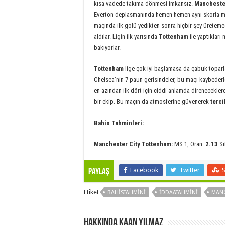
kısa vadede takıma dönmesi imkansız.
Manchester
Everton deplasmanında hemen hemen aynı skorla mağ
maçında ilk golü yedikten sonra hiçbir şey üreteme
aldılar. Ligin ilk yarısında
Tottenham
ile yaptıkları
bakıyorlar.
Tottenham
lige çok iyi başlamasa da çabuk toparl
Chelsea’nin 7 paun gerisindeler, bu maçı kaybederl
en azından ilk dört için ciddi anlamda direneceklerd
bir ekip. Bu maçın da atmosferine güvenerek
terci
Bahis Tahminleri:
Manchester City Tottenham:
MS 1, Oran:
2.13
Si
Facebook
Twitter
Paylaş
Etiket
BAHISTAHMINI
İDDAATAHMINI
MANC
Hakkında Kaan Yılmaz