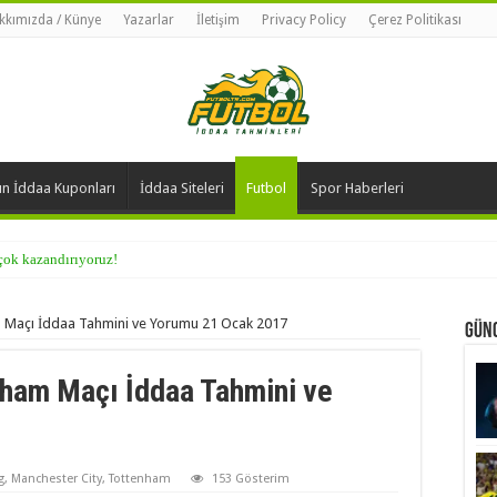
kkımızda / Künye
Yazarlar
İletişim
Privacy Policy
Çerez Politikası
n İddaa Kuponları
İddaa Siteleri
Futbol
Spor Haberleri
 çok kazandırıyoruz!
 Maçı İddaa Tahmini ve Yorumu 21 Ocak 2017
Günc
nham Maçı İddaa Tahmini ve
g
,
Manchester City
,
Tottenham
153 Gösterim