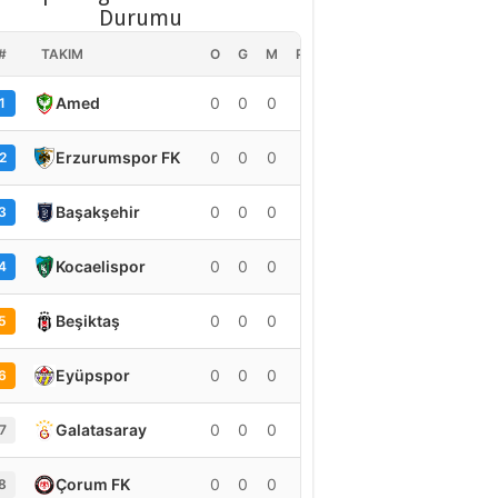
Durumu
#
TAKIM
O
G
M
PUAN
Amed
0
0
0
0
1
Erzurumspor FK
0
0
0
0
2
Başakşehir
0
0
0
0
3
Kocaelispor
0
0
0
0
4
Beşiktaş
0
0
0
0
5
Eyüpspor
0
0
0
0
6
Galatasaray
0
0
0
0
7
Çorum FK
0
0
0
0
8