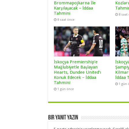
Brommapojkarna İle
Kozları
Karşılaşacak – İddaa
Tahmi
Tahmini
8 saat
8 saat önce
İskoçya Premiership’e
İskoçy
Mağlubiyetle Başlayan
Şampiy
Hearts, Dundee United’ı
Kilmar
Konuk Edecek – İddaa
İddaa 
Tahmini
1 gün 
1 gün önce
Bir yanıt yazın