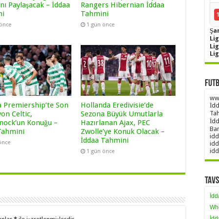
nı Paylaşacak – İddaa
Rangers Hibernian İddaa
ni
Tahmini
 önce
1 gün önce
Şa
Lig
Li
Li
Futb
www
a Premiership’te Son
Hollanda Eredivisie’de
İdd
on Celtic,
Sezona Büyük Umutlarla
Tah
İdd
nock’un Konuğu –
Hazırlanan Ajax, PEC
Ban
Tahmini
Zwolle’ye Konuk Olacak –
idd
İddaa Tahmini
önce
idd
idd
1 gün önce
Tavs
İdd
Wh
İdd