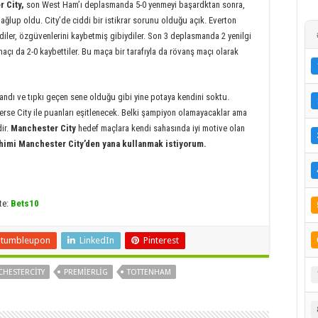
 City,
son West Ham’ı deplasmanda 5-0 yenmeyi başardktan sonra,
lup oldu. City’de ciddi bir istikrar sorunu olduğu açık. Everton
diler, özgüvenlerini kaybetmiş gibiydiler. Son 3 deplasmanda 2 yenilgi
 maçı da 2-0 kaybettiler. Bu maça bir tarafıyla da rövanş maçı olarak
andı ve tıpkı geçen sene olduğu gibi yine potaya kendini soktu.
erse City ile puanları eşitlenecek. Belki şampiyon olamayacaklar ama
ir.
Manchester City
hedef maçlara kendi sahasında iyi motive olan
himi Manchester City’den yana kullanmak istiyorum.
te:
Bets10
Stumbleupon
LinkedIn
Pinterest
HESTERCITY
PREMIERLIG
TOTTENHAM