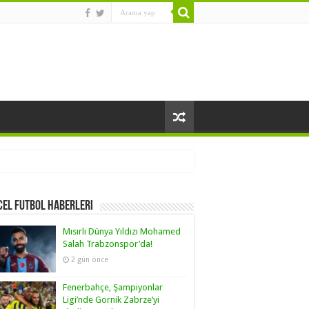
el Futbol Haberleri
Mısırlı Dünya Yıldızı Mohamed
Salah Trabzonspor’da!
2 gün önce
Fenerbahçe, Şampiyonlar
Ligi’nde Gornik Zabrze’yi