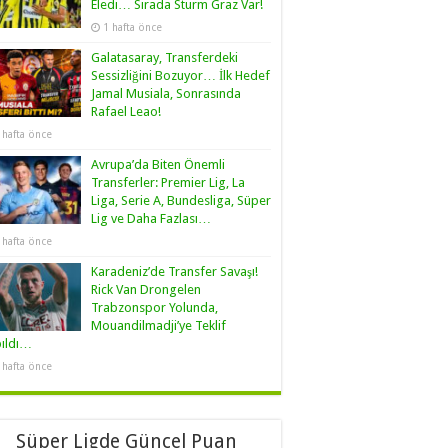
Eledi… Sırada Sturm Graz Var!
1 hafta önce
Galatasaray, Transferdeki
Sessizliğini Bozuyor… İlk Hedef
Jamal Musiala, Sonrasında
Rafael Leao!
 hafta önce
Avrupa’da Biten Önemli
Transferler: Premier Lig, La
Liga, Serie A, Bundesliga, Süper
Lig ve Daha Fazlası…
 hafta önce
Karadeniz’de Transfer Savaşı!
Rick Van Drongelen
Trabzonspor Yolunda,
Mouandilmadji’ye Teklif
pıldı…
 hafta önce
Süper Ligde Güncel Puan