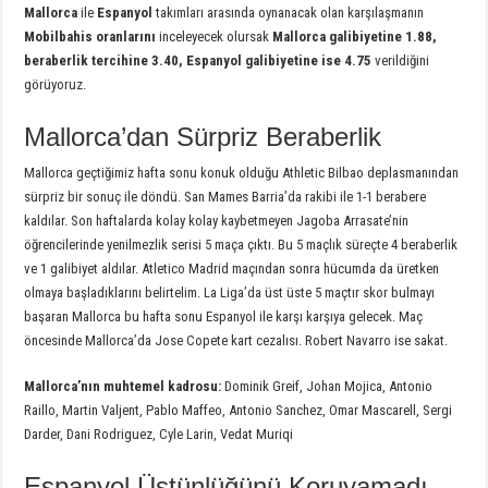
Mallorca
ile
Espanyol
takımları arasında oynanacak olan karşılaşmanın
Mobilbahis oranlarını
inceleyecek olursak
Mallorca galibiyetine 1.88,
beraberlik tercihine 3.40, Espanyol galibiyetine ise 4.75
verildiğini
görüyoruz.
Mallorca’dan Sürpriz Beraberlik
Mallorca geçtiğimiz hafta sonu konuk olduğu Athletic Bilbao deplasmanından
sürpriz bir sonuç ile döndü. San Mames Barria’da rakibi ile 1-1 berabere
kaldılar. Son haftalarda kolay kolay kaybetmeyen Jagoba Arrasate’nin
öğrencilerinde yenilmezlik serisi 5 maça çıktı. Bu 5 maçlık süreçte 4 beraberlik
ve 1 galibiyet aldılar. Atletico Madrid maçından sonra hücumda da üretken
olmaya başladıklarını belirtelim. La Liga’da üst üste 5 maçtır skor bulmayı
başaran Mallorca bu hafta sonu Espanyol ile karşı karşıya gelecek. Maç
öncesinde Mallorca’da Jose Copete kart cezalısı. Robert Navarro ise sakat.
Mallorca’nın muhtemel kadrosu:
Dominik Greif, Johan Mojica, Antonio
Raillo, Martin Valjent, Pablo Maffeo, Antonio Sanchez, Omar Mascarell, Sergi
Darder, Dani Rodriguez, Cyle Larin, Vedat Muriqi
Espanyol Üstünlüğünü Koruyamadı