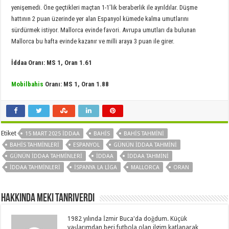
yenişemedi. Öne geçtikleri maçtan 1-1’lik beraberlik ile ayrıldılar. Düşme
hattının 2 puan üzerinde yer alan Espanyol kümede kalma umutlarını
sürdürmek istiyor. Mallorca evinde favori. Avrupa umutları da bulunan
Mallorca bu hafta evinde kazanır ve milli araya 3 puan ile girer.
İddaa Oranı: MS 1, Oran 1.61
Mobilbahis
Oranı: MS 1, Oran 1.88
Etiket
15 MART 2025 IDDAA
BAHIS
BAHIS TAHMINI
BAHIS TAHMINLERI
ESPANYOL
GÜNÜN IDDAA TAHMINI
GÜNÜN IDDAA TAHMINLERI
IDDAA
IDDAA TAHMINI
IDDAA TAHMINLERI
ISPANYA LA LIGA
MALLORCA
ORAN
Hakkında Meki Tanrıverdi
1982 yılında İzmir Buca'da doğdum. Küçük
yaşlarımdan beri futbola olan ilgim katlanarak