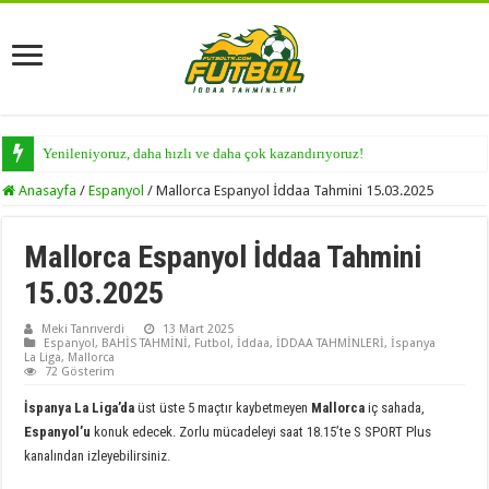
Yenileniyoruz, daha hızlı ve daha çok kazandırıyoruz!
Anasayfa
/
Espanyol
/
Mallorca Espanyol İddaa Tahmini 15.03.2025
Mallorca Espanyol İddaa Tahmini
15.03.2025
Meki Tanrıverdi
13 Mart 2025
Espanyol
,
BAHİS TAHMİNİ
,
Futbol
,
İddaa
,
İDDAA TAHMİNLERİ
,
İspanya
La Liga
,
Mallorca
72 Gösterim
İspanya La Liga’da
üst üste 5 maçtır kaybetmeyen
Mallorca
iç sahada,
Espanyol’u
konuk edecek. Zorlu mücadeleyi saat 18.15’te S SPORT Plus
kanalından izleyebilirsiniz.