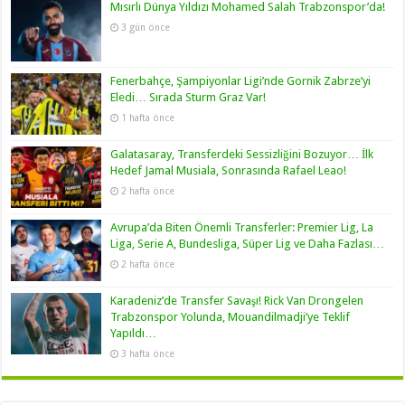
Mısırlı Dünya Yıldızı Mohamed Salah Trabzonspor’da!
3 gün önce
Fenerbahçe, Şampiyonlar Ligi’nde Gornik Zabrze’yi
Eledi… Sırada Sturm Graz Var!
1 hafta önce
Galatasaray, Transferdeki Sessizliğini Bozuyor… İlk
Hedef Jamal Musiala, Sonrasında Rafael Leao!
2 hafta önce
Avrupa’da Biten Önemli Transferler: Premier Lig, La
Liga, Serie A, Bundesliga, Süper Lig ve Daha Fazlası…
2 hafta önce
Karadeniz’de Transfer Savaşı! Rick Van Drongelen
Trabzonspor Yolunda, Mouandilmadji’ye Teklif
Yapıldı…
3 hafta önce