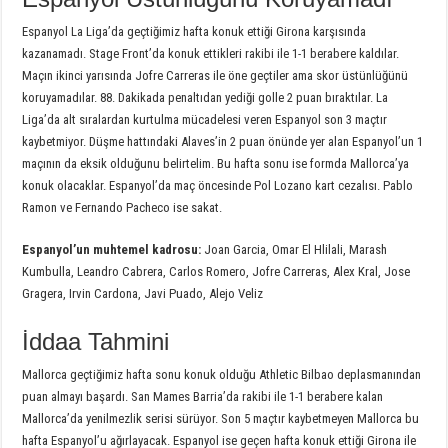
Espanyol La Liga’da geçtiğimiz hafta konuk ettiği Girona karşısında
kazanamadı. Stage Front’da konuk ettikleri rakibi ile 1-1 berabere kaldılar.
Maçın ikinci yarısında Jofre Carreras ile öne geçtiler ama skor üstünlüğünü
koruyamadılar. 88. Dakikada penaltıdan yediği golle 2 puan bıraktılar. La
Liga’da alt sıralardan kurtulma mücadelesi veren Espanyol son 3 maçtır
kaybetmiyor. Düşme hattındaki Alaves’in 2 puan önünde yer alan Espanyol’un 1
maçının da eksik olduğunu belirtelim. Bu hafta sonu ise formda Mallorca’ya
konuk olacaklar. Espanyol’da maç öncesinde Pol Lozano kart cezalısı. Pablo
Ramon ve Fernando Pacheco ise sakat.
Espanyol’un muhtemel kadrosu:
Joan Garcia, Omar El Hlilali, Marash
Kumbulla, Leandro Cabrera, Carlos Romero, Jofre Carreras, Alex Kral, Jose
Gragera, Irvin Cardona, Javi Puado, Alejo Veliz
İddaa Tahmini
Mallorca geçtiğimiz hafta sonu konuk olduğu Athletic Bilbao deplasmanından
puan almayı başardı. San Mames Barria’da rakibi ile 1-1 berabere kalan
Mallorca’da yenilmezlik serisi sürüyor. Son 5 maçtır kaybetmeyen Mallorca bu
hafta Espanyol’u ağırlayacak. Espanyol ise geçen hafta konuk ettiği Girona ile