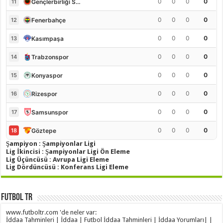
0
0
0
0
Gençlerbirliği S.K.
11
0
0
0
0
Fenerbahçe
12
0
0
0
0
Kasımpaşa
13
0
0
0
0
Trabzonspor
14
0
0
0
0
Konyaspor
15
0
0
0
0
Rizespor
16
0
0
0
0
Samsunspor
17
0
0
0
0
Göztepe
18
Şampiyon : Şampiyonlar Ligi
Lig İkincisi : Şampiyonlar Ligi Ön Eleme
Lig Üçüncüsü : Avrupa Ligi Eleme
Lig Dördüncüsü : Konferans Ligi Eleme
Futbol TR
www.futboltr.com 'de neler var:
İddaa Tahminleri | İddaa | Futbol İddaa Tahminleri | İddaa Yorumları| |