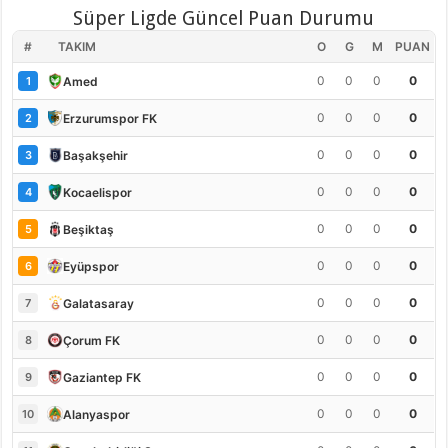
Süper Ligde Güncel Puan Durumu
#
TAKIM
O
G
M
PUAN
0
0
0
0
Amed
1
0
0
0
0
Erzurumspor FK
2
0
0
0
0
Başakşehir
3
0
0
0
0
Kocaelispor
4
0
0
0
0
Beşiktaş
5
0
0
0
0
Eyüpspor
6
0
0
0
0
Galatasaray
7
0
0
0
0
Çorum FK
8
0
0
0
0
Gaziantep FK
9
0
0
0
0
Alanyaspor
10