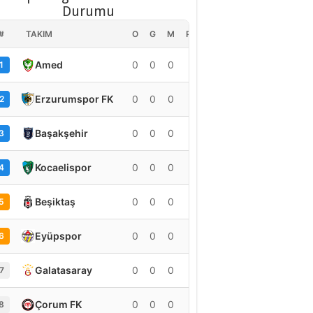
Durumu
#
TAKIM
O
G
M
PUAN
Amed
0
0
0
0
1
Erzurumspor FK
0
0
0
0
2
Başakşehir
0
0
0
0
3
Kocaelispor
0
0
0
0
4
Beşiktaş
0
0
0
0
5
Eyüpspor
0
0
0
0
6
Galatasaray
0
0
0
0
7
Çorum FK
0
0
0
0
8