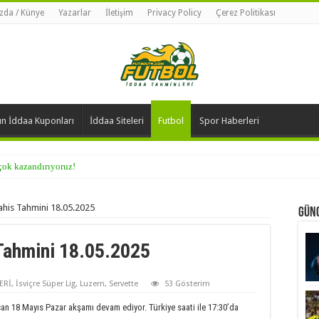
zda / Künye
Yazarlar
İletişim
Privacy Policy
Çerez Politikası
n İddaa Kuponları
İddaa Siteleri
Futbol
Spor Haberleri
 çok kazandırıyoruz!
ahis Tahmini 18.05.2025
Günc
Tahmini 18.05.2025
ERİ
,
İsviçre Süper Lig
,
Luzern
,
Servette
53 Gösterim
an 18 Mayıs Pazar akşamı devam ediyor. Türkiye saati ile 17:30’da