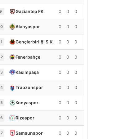
Gaziantep FK
0
0
0
0
9
Alanyaspor
0
0
0
0
10
Gençlerbirliği S.K.
0
0
0
0
11
Fenerbahçe
0
0
0
0
12
Kasımpaşa
0
0
0
0
13
Trabzonspor
0
0
0
0
14
Konyaspor
0
0
0
0
15
Rizespor
0
0
0
0
16
Samsunspor
0
0
0
0
17