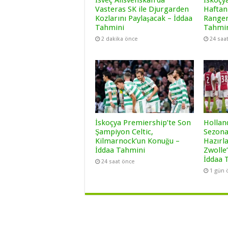
İsveç Allsvenskan’da
İskoçy
Vasteras SK ile Djurgarden
Haftan
Kozlarını Paylaşacak – İddaa
Ranger
Tahmini
Tahmi
2 dakika önce
24 saa
İskoçya Premiership’te Son
Holland
Şampiyon Celtic,
Sezona
Kilmarnock’un Konuğu –
Hazırl
İddaa Tahmini
Zwolle
İddaa 
24 saat önce
1 gün 