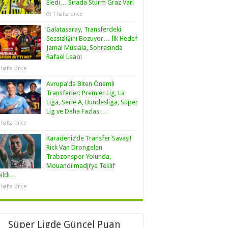
Eledi… Sırada Sturm Graz Var!
1 hafta önce
Galatasaray, Transferdeki
Sessizliğini Bozuyor… İlk Hedef
Jamal Musiala, Sonrasında
Rafael Leao!
 hafta önce
Avrupa’da Biten Önemli
Transferler: Premier Lig, La
Liga, Serie A, Bundesliga, Süper
Lig ve Daha Fazlası…
 hafta önce
Karadeniz’de Transfer Savaşı!
Rick Van Drongelen
Trabzonspor Yolunda,
Mouandilmadji’ye Teklif
pıldı…
 hafta önce
Süper Ligde Güncel Puan