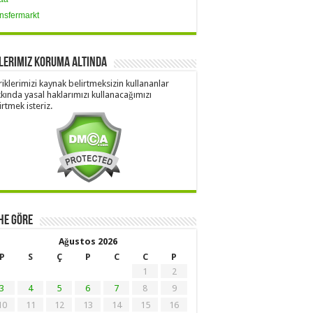
nsfermarkt
lerimiz Koruma Altında
riklerimizi kaynak belirtmeksizin kullananlar
kında yasal haklarımızı kullanacağımızı
irtmek isteriz.
he Göre
Ağustos 2026
P
S
Ç
P
C
C
P
1
2
3
4
5
6
7
8
9
10
11
12
13
14
15
16