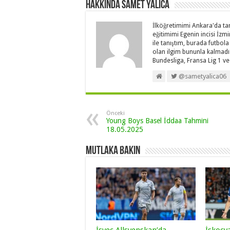
Hakkında Samet Yalica
İlköğretimimi Ankara'da t
eğitimimi Egenin incisi İz
ile tanıştım, burada futbola
olan ilgim bununla kalmadı
Bundesliga, Fransa Lig 1 ve 
@sametyalica06
Önceki
Young Boys Basel İddaa Tahmini
18.05.2025
Mutlaka Bakın