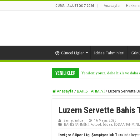
Anasayfa
Hakkımı
CUMA , AĞUSTOS 7 2026
Güncel Ligler
İddaa Tahminleri
Günü
Yenilikler
Yenileniyoruz, daha hızlı ve daha
Anasayfa
/
BAHİS TAHMİNİ
/
Luzern Servette B
Luzern Servette Bahis 
Samet Yalica
16 Mayıs 2025
BAHİS TAHMİNİ
,
Futbol
,
İddaa
,
İDDAA TAHMİNL
İsviçre Süper Ligi Şampiyonluk Turu
‘nda heyec