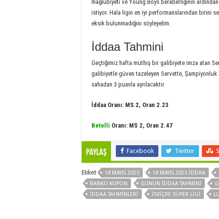
mağlubiyeti ve Young Boys beraberliğinin ardında
istiyor. Hala ligin en iyi performanslarından birini 
eksik bulunmadığını söyleyelim.
İddaa Tahmini
Geçtiğimiz hafta müthiş bir galibiyete imza atan Se
galibiyetle güven tazeleyen Servette, Şampiyonluk
sahadan 3 puanla ayrılacaktır.
İddaa Oranı: MS 2, Oran 2.23
Betelli
Oranı: MS 2, Oran 2.47
Facebook
Twitter
Paylaş
Etiket
18 MAYIS 2025
18 MAYIS 2025 İDDAA
BANKO KUPON
GÜNÜN IDDAA TAHMINI
G
IDDAA TAHMINLERI
İSVIÇRE SÜPER LIGI
L