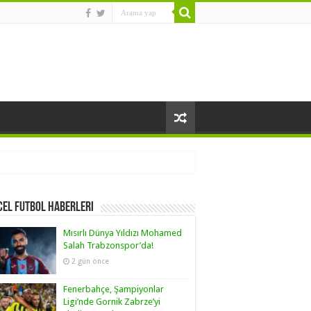
el Futbol Haberleri
Mısırlı Dünya Yıldızı Mohamed
Salah Trabzonspor’da!
2 gün önce
Fenerbahçe, Şampiyonlar
Ligi’nde Gornik Zabrze’yi