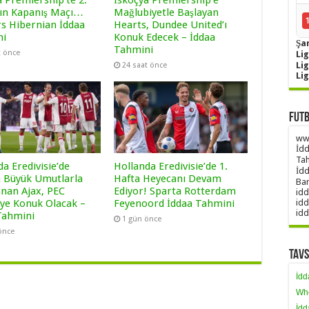
a Premiership’te 2.
İskoçya Premiership’e
ın Kapanış Maçı…
Mağlubiyetle Başlayan
s Hibernian İddaa
Hearts, Dundee United’ı
ni
Konuk Edecek – İddaa
Şa
Tahmini
t önce
Lig
Li
24 saat önce
Li
Futb
www
İdd
Tah
a Eredivisie’de
Hollanda Eredivisie’de 1.
İdd
 Büyük Umutlarla
Hafta Heyecanı Devam
Ban
anan Ajax, PEC
Ediyor! Sparta Rotterdam
idd
’ye Konuk Olacak –
Feyenoord İddaa Tahmini
idd
idd
Tahmini
1 gün önce
önce
Tavs
İdd
Wh
İdd