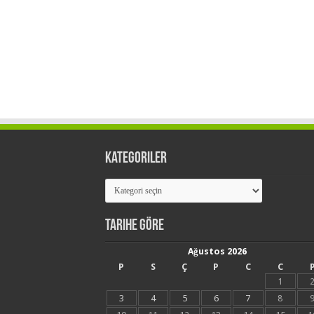
Kategoriler
Kategoriler
Tarihe Göre
Ağustos 2026
P
S
Ç
P
C
C
1
3
4
5
6
7
8