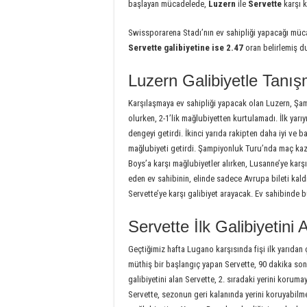
başlayan mücadelede,
Luzern
ile
Servette
karşı k
Swissporarena Stadı’nın ev sahipliği yapacağı mü
Servette galibiyetine ise 2.47
oran belirlemiş 
Luzern Galibiyetle Tanı
Karşılaşmaya ev sahipliği yapacak olan Luzern, 
olurken, 2-1’lik mağlubiyetten kurtulamadı. İlk yarı
dengeyi getirdi. İkinci yarıda rakipten daha iyi ve b
mağlubiyeti getirdi. Şampiyonluk Turu’nda maç ka
Boys’a karşı mağlubiyetler alırken, Lusanne’ye karşı
eden ev sahibinin, elinde sadece Avrupa bileti kald
Servette’ye karşı galibiyet arayacak. Ev sahibinde 
Servette İlk Galibiyetini A
Geçtiğimiz hafta Lugano karşısında fişi ilk yarıdan
müthiş bir başlangıç yapan Servette, 90 dakika sonu
galibiyetini alan Servette, 2. sıradaki yerini kor
Servette, sezonun geri kalanında yerini koruyabilme