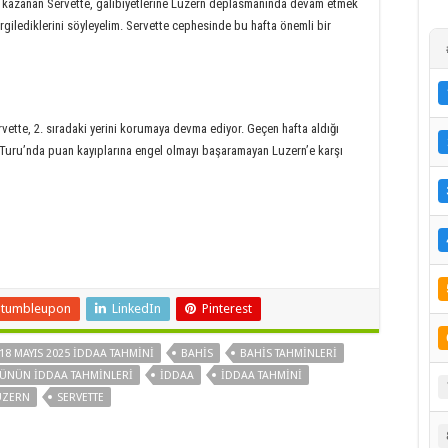
n kazanan Servette, galibiyetlerine Luzern deplasmanında devam etmek
sergilediklerini söyleyelim. Servette cephesinde bu hafta önemli bir
rvette, 2. sıradaki yerini korumaya devma ediyor. Geçen hafta aldığı
 Turu’nda puan kayıplarına engel olmayı başaramayan Luzern’e karşı
Stumbleupon
LinkedIn
Pinterest
18 MAYIS 2025 İDDAA TAHMINI
BAHIS
BAHIS TAHMINLERI
ÜNÜN IDDAA TAHMINLERI
IDDAA
IDDAA TAHMINI
UZERN
SERVETTE