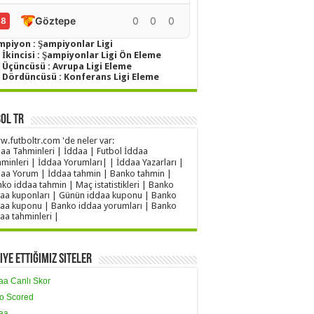
Göztepe
0
0
0
0
18
mpiyon : Şampiyonlar Ligi
 İkincisi : Şampiyonlar Ligi Ön Eleme
g Üçüncüsü : Avrupa Ligi Eleme
g Dördüncüsü : Konferans Ligi Eleme
ol TR
.futboltr.com 'de neler var:
aa Tahminleri | İddaa | Futbol İddaa
minleri | İddaa Yorumları| | İddaa Yazarları |
aa Yorum | İddaa tahmin | Banko tahmin |
ko iddaa tahmin | Maç istatistikleri | Banko
aa kuponları | Günün iddaa kuponu | Banko
aa kuponu | Banko iddaa yorumları | Banko
aa tahminleri |
iye Ettiğimiz Siteler
aa Canlı Skor
o Scored
aa