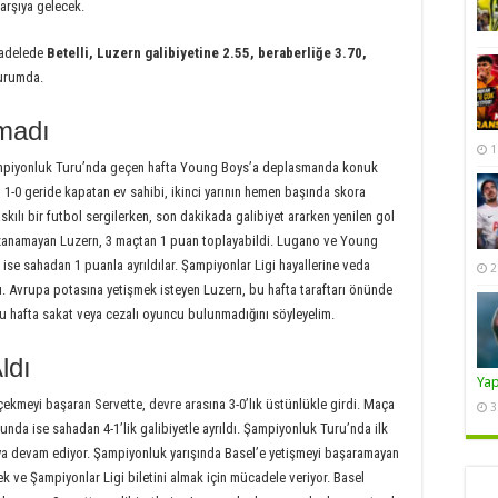
arşıya gelecek.
cadelede
Betelli, Luzern galibiyetine 2.55, beraberliğe 3.70,
durumda.
şmadı
1
Şampiyonluk Turu’nda geçen hafta Young Boys’a deplasmanda konuk
yı 1-0 geride kapatan ev sahibi, ikinci yarının hemen başında skora
askılı bir futbol sergilerken, son dakikada galibiyet ararken yenilen gol
zanamayan Luzern, 3 maçtan 1 puan toplayabildi. Lugano ve Young
 ise sahadan 1 puanla ayrıldılar. Şampiyonlar Ligi hayallerine veda
2
ı. Avrupa potasına yetişmek isteyen Luzern, bu hafta taraftarı önünde
bu hafta sakat veya cezalı oyuncu bulunmadığını söyleyelim.
ldı
Ya
 çekmeyi başaran Servette, devre arasına 3-0’lık üstünlükle girdi. Maça
3
nda ise sahadan 4-1’lik galibiyetle ayrıldı. Şampiyonluk Turu’nda ilk
umaya devam ediyor. Şampiyonluk yarışında Basel’e yetişmeyi başaramayan
k ve Şampiyonlar Ligi biletini almak için mücadele veriyor. Basel