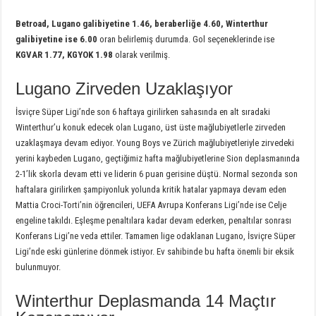
Betroad, Lugano galibiyetine 1.46, beraberliğe 4.60, Winterthur
galibiyetine ise 6.00
oran belirlemiş durumda. Gol seçeneklerinde ise
KGVAR 1.77, KGYOK 1.98
olarak verilmiş.
Lugano Zirveden Uzaklaşıyor
İsviçre Süper Ligi’nde son 6 haftaya girilirken sahasında en alt sıradaki
Winterthur’u konuk edecek olan Lugano, üst üste mağlubiyetlerle zirveden
uzaklaşmaya devam ediyor. Young Boys ve Zürich mağlubiyetleriyle zirvedeki
yerini kaybeden Lugano, geçtiğimiz hafta mağlubiyetlerine Sion deplasmanında
2-1’lik skorla devam etti ve liderin 6 puan gerisine düştü. Normal sezonda son
haftalara girilirken şampiyonluk yolunda kritik hatalar yapmaya devam eden
Mattia Croci-Torti’nin öğrencileri, UEFA Avrupa Konferans Ligi’nde ise Celje
engeline takıldı. Eşleşme penaltılara kadar devam ederken, penaltılar sonrası
Konferans Ligi’ne veda ettiler. Tamamen lige odaklanan Lugano, İsviçre Süper
Ligi’nde eski günlerine dönmek istiyor. Ev sahibinde bu hafta önemli bir eksik
bulunmuyor.
Winterthur Deplasmanda 14 Maçtır