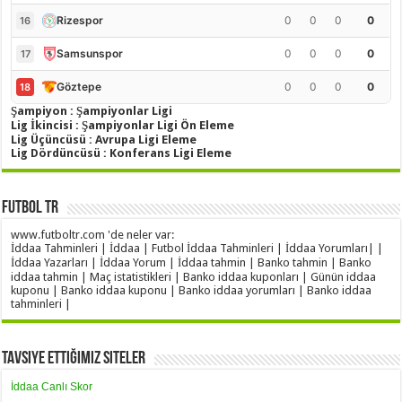
0
0
0
0
Rizespor
16
0
0
0
0
Samsunspor
17
0
0
0
0
Göztepe
18
Şampiyon : Şampiyonlar Ligi
Lig İkincisi : Şampiyonlar Ligi Ön Eleme
Lig Üçüncüsü : Avrupa Ligi Eleme
Lig Dördüncüsü : Konferans Ligi Eleme
Futbol TR
www.futboltr.com 'de neler var:
İddaa Tahminleri | İddaa | Futbol İddaa Tahminleri | İddaa Yorumları| |
İddaa Yazarları | İddaa Yorum | İddaa tahmin | Banko tahmin | Banko
iddaa tahmin | Maç istatistikleri | Banko iddaa kuponları | Günün iddaa
kuponu | Banko iddaa kuponu | Banko iddaa yorumları | Banko iddaa
tahminleri |
Tavsiye Ettiğimiz Siteler
İddaa Canlı Skor