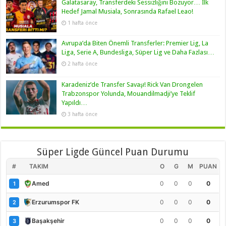
Galatasaray, Transferdeki Sessizliğini Bozuyor… İlk
Hedef Jamal Musiala, Sonrasında Rafael Leao!
1 hafta önce
Avrupa’da Biten Önemli Transferler: Premier Lig, La
Liga, Serie A, Bundesliga, Süper Lig ve Daha Fazlası…
2 hafta önce
Karadeniz’de Transfer Savaşı! Rick Van Drongelen
Trabzonspor Yolunda, Mouandilmadji’ye Teklif
Yapıldı…
3 hafta önce
Süper Ligde Güncel Puan Durumu
#
TAKIM
O
G
M
PUAN
0
0
0
0
Amed
1
0
0
0
0
Erzurumspor FK
2
0
0
0
0
Başakşehir
3