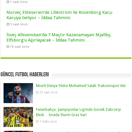
1 saat önce
Norveç Eliteserien’de Lilleström ile Rosenborg Karşı
Karşıya Geliyor – İddaa Tahmini
5 saat önce
İsveç Allsvenskan’da 7 Maçtır Kazanamayan Mjallby,
Elfsborg’u Ağırlayacak – İddaa Tahmini
16 saat önce
Güncel Futbol Haberleri
Mısırlı Dünya Yıldızı Mohamed Salah Trabzonspor’da!
23 saat önce
Fenerbahçe, Şampiyonlar Ligi’nde Gornik Zabrze’yi
Eledi… Sırada Sturm Graz Var!
1 hafta önce