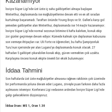
Kazanamıyor
İsviçre Süper Ligi’nde üst üste iç saha galibiyetleri almaya başlayan
Winterthur, deplasmanda ise mağlubiyetlerine devam etti ve en alt sıradan
kurtulmayı başaramadı. Taraftarı önünde Young Boys ve St. Gallen’a karşı gol
yemeden galibiyetler alan Winterthur, deplasmanda ise 14 maçtır kazanamıyor.
İsviçre Süper Ligi’nde normal sezonun bitimine 6 hafta kalırken, konuk ekip
zor günler geçirmeye devam ediyor. Kümede kalmak için deplasman kabusuna
son vermeye ihtiyaçları var. Uli Forte ve öğrencileri, bu hafta Şampiyonluk
Turu’nun içerisinde yer alan Lugano’ya deplasmanda konuk olacak. 27
haftadan 5 galibiyet çıkarabilen konak ekip, güven vermekten çok uzakta.
Karşılaşma öncesi konuk ekipte önemli bir eksik bulunmuyor.
İddaa Tahmini
Son haftalarda üst üste mağlubiyetler almasına rağmen rakibinin çok üzerinde
bir performansla yoluna devam eder Lugano, zirveyle puan farkının daha fazla
açılmasını istemiyor. Konferans Ligi vedasının ardından İsviçre Süper Ligi’nde
galip geleceklerini düşünüyoruz.
İddaa Oranı: MS 1, Oran 1.30