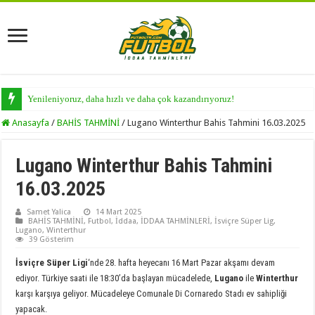
Yenileniyoruz, daha hızlı ve daha çok kazandırıyoruz!
Anasayfa
/
BAHİS TAHMİNİ
/
Lugano Winterthur Bahis Tahmini 16.03.2025
Lugano Winterthur Bahis Tahmini
16.03.2025
Samet Yalica
14 Mart 2025
BAHİS TAHMİNİ
,
Futbol
,
İddaa
,
İDDAA TAHMİNLERİ
,
İsviçre Süper Lig
,
Lugano
,
Winterthur
39 Gösterim
İsviçre Süper Ligi
‘nde 28. hafta heyecanı 16 Mart Pazar akşamı devam
ediyor. Türkiye saati ile 18:30’da başlayan mücadelede,
Lugano
ile
Winterthur
karşı karşıya geliyor. Mücadeleye Comunale Di Cornaredo Stadı ev sahipliği
yapacak.