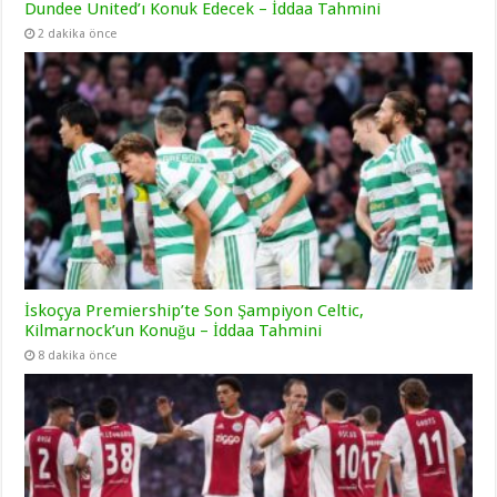
Dundee United’ı Konuk Edecek – İddaa Tahmini
2 dakika önce
İskoçya Premiership’te Son Şampiyon Celtic,
Kilmarnock’un Konuğu – İddaa Tahmini
8 dakika önce