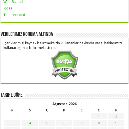
Who Scored
İddaa
Transfermarkt
Verilerimiz Koruma Altında
İçeriklerimizi kaynak belirtmeksizin kullananlar hakkında yasal haklarımızı
kullanacağımızı belirtmek isteriz.
Tarihe Göre
Ağustos 2026
P
S
Ç
P
C
C
P
1
2
3
4
5
6
7
8
9