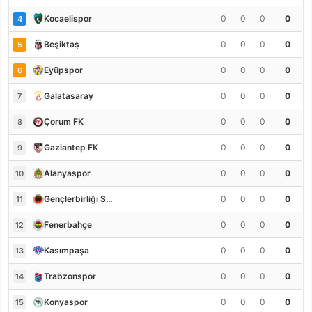
0
0
0
0
Kocaelispor
4
0
0
0
0
Beşiktaş
5
0
0
0
0
Eyüpspor
6
0
0
0
0
Galatasaray
7
0
0
0
0
Çorum FK
8
0
0
0
0
Gaziantep FK
9
0
0
0
0
Alanyaspor
10
0
0
0
0
Gençlerbirliği S.K.
11
0
0
0
0
Fenerbahçe
12
0
0
0
0
Kasımpaşa
13
0
0
0
0
Trabzonspor
14
0
0
0
0
Konyaspor
15