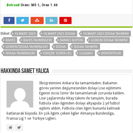
Betroad
Oranı: MS 1, Oran 1.46
Etiket
16 MART 2025
16 MART 2025 IDDAA
16 MART 2025 İDDAA TAHMINI
BAHIS
BAHIS TAHMINLERI
BANKO KUPON
GÜNÜN IDDAA TAHMINI
GÜNÜN IDDAA TAHMINLERI
IDDAA
IDDAA TAHMINI
IDDAA TAHMINLERI
İSVIÇRE SÜPER LIG
LUGANO
WINTERTHUR
Hakkında Samet Yalica
İlköğretimimi Ankara'da tamamladım. Babamın
görev yerinin değişmesinden dolayı Lise eğitimimi
Egenin incisi İzmir'de tamamlamak zorunda kaldım.
Lise çağlarımda Altay takımı ile tanıştım, burada
futbola olan ilgimden dolayı altyapıda 2 yıl futbol
eğitimi aldım. Futbola olan ilgim bununla kalmadı
katlanarak büyüdü. En çok ilgimi çeken ligler Almanya Bundesliga,
Fransa Lig 1 ve Türkiye Ligleri.