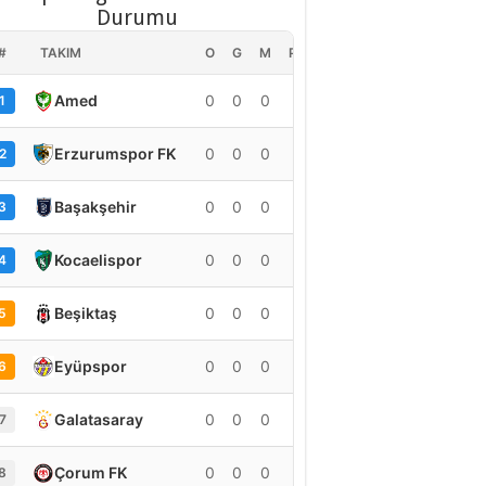
Durumu
#
TAKIM
O
G
M
PUAN
Amed
0
0
0
0
1
Erzurumspor FK
0
0
0
0
2
Başakşehir
0
0
0
0
3
Kocaelispor
0
0
0
0
4
Beşiktaş
0
0
0
0
5
Eyüpspor
0
0
0
0
6
Galatasaray
0
0
0
0
7
Çorum FK
0
0
0
0
8