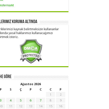
nsfermarkt
lerimiz Koruma Altında
riklerimizi kaynak belirtmeksizin kullananlar
kında yasal haklarımızı kullanacağımızı
irtmek isteriz.
he Göre
Ağustos 2026
P
S
Ç
P
C
C
P
1
2
3
4
5
6
7
8
9
10
11
12
13
14
15
16