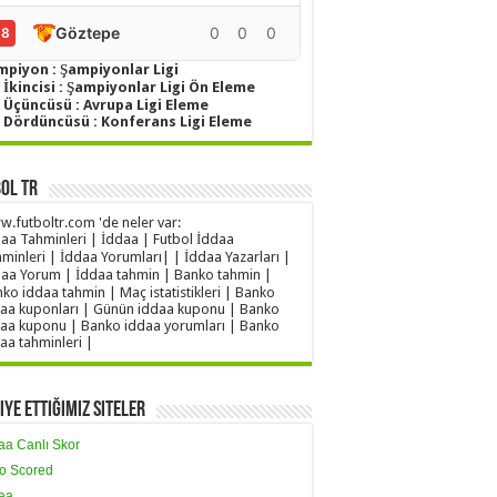
Göztepe
0
0
0
0
18
mpiyon : Şampiyonlar Ligi
 İkincisi : Şampiyonlar Ligi Ön Eleme
g Üçüncüsü : Avrupa Ligi Eleme
g Dördüncüsü : Konferans Ligi Eleme
ol TR
.futboltr.com 'de neler var:
aa Tahminleri | İddaa | Futbol İddaa
minleri | İddaa Yorumları| | İddaa Yazarları |
aa Yorum | İddaa tahmin | Banko tahmin |
ko iddaa tahmin | Maç istatistikleri | Banko
aa kuponları | Günün iddaa kuponu | Banko
aa kuponu | Banko iddaa yorumları | Banko
aa tahminleri |
iye Ettiğimiz Siteler
aa Canlı Skor
o Scored
aa