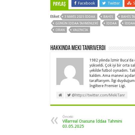
Facebook
Twitter
Paylaş
Etiket
3 MAYIS 2025 İDDAA
BAHIS
BAHIS T
GÜNÜN IDDAA TAHMINLERI
IDDAA
IDDAA
ORAN
VALENCIA
Hakkında Meki Tanrıverdi
1982 yılında İzmir Buca'da
yükseldi. Çok iyi bir orta
şekilde futbol oynadım. Ta
kaldım. Ama manevi açıdan
taraftarıyım. İlgi duyduğum v
İngiltere Premier Ligi.
@https://twitter.com/MekiTanr
Önceki
Villarreal Osasuna İddaa Tahmini
03.05.2025