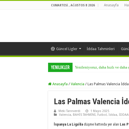
Anasayfa
Ha
CUMARTESI , AĞUSTOS 8 2026
Güncel Ligler
İddaa Tahminleri
Günü
Yenilikler
Yenileniyoruz, daha hızlı ve daha
Anasayfa
/
Valencia
/
Las Palmas Valencia İdda
Las Palmas Valencia İ
Meki Tanrıverdi
1 Mayıs 2025
Valencia
,
BAHİS TAHMİNİ
,
Futbol
,
İddaa
,
İDDAA
İspanya La Liga’da
düşme hattında yer alan
Las 