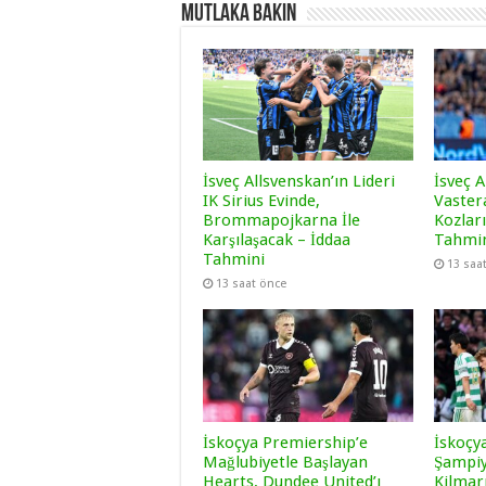
Mutlaka Bakın
İsveç Allsvenskan’ın Lideri
İsveç A
IK Sirius Evinde,
Vaster
Brommapojkarna İle
Kozları
Karşılaşacak – İddaa
Tahmi
Tahmini
13 saa
13 saat önce
İskoçya Premiership’e
İskoçy
Mağlubiyetle Başlayan
Şampiy
Hearts, Dundee United’ı
Kilmar