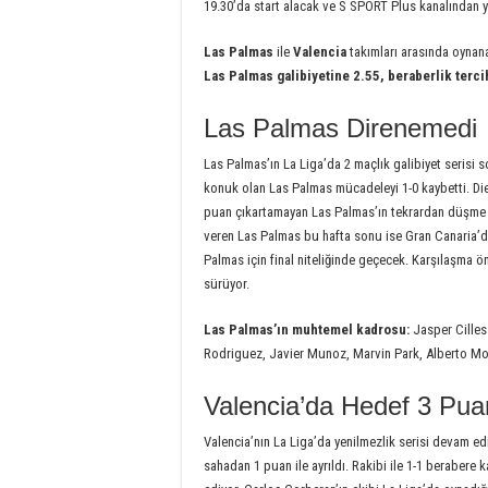
19.30’da start alacak ve S SPORT Plus kanalından y
Las Palmas
ile
Valencia
takımları arasında oyna
Las Palmas galibiyetine 2.55, beraberlik terci
Las Palmas Direnemedi
Las Palmas’ın La Liga’da 2 maçlık galibiyet serisi s
konuk olan Las Palmas mücadeleyi 1-0 kaybetti. Die
puan çıkartamayan Las Palmas’ın tekrardan düşme h
veren Las Palmas bu hafta sonu ise Gran Canaria’d
Palmas için final niteliğinde geçecek. Karşılaşma ö
sürüyor.
Las Palmas’ın muhtemel kadrosu:
Jasper Cille
Rodriguez, Javier Munoz, Marvin Park, Alberto Mol
Valencia’da Hedef 3 Pua
Valencia’nın La Liga’da yenilmezlik serisi devam ed
sahadan 1 puan ile ayrıldı. Rakibi ile 1-1 beraber