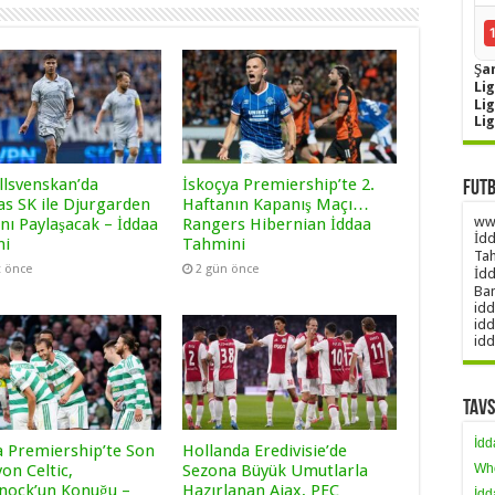
Şa
Lig
Li
Li
llsvenskan’da
İskoçya Premiership’te 2.
Futb
as SK ile Djurgarden
Haftanın Kapanış Maçı…
www
nı Paylaşacak – İddaa
Rangers Hibernian İddaa
İdd
ni
Tahmini
Tah
t önce
2 gün önce
İdd
Ban
idd
idd
idd
Tavs
İdd
a Premiership’te Son
Hollanda Eredivisie’de
on Celtic,
Sezona Büyük Umutlarla
Wh
nock’un Konuğu –
Hazırlanan Ajax, PEC
İdd