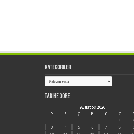
Kategoriler
Kategoriler
Tarihe Göre
Ağustos 2026
P
S
Ç
P
C
C
1
3
4
5
6
7
8