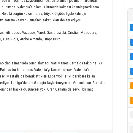
ğı son 8 maçını da kaybetmedi. Üst üste alınan puanların ardından
mış durumda. Valencia’nın henüz kümede kalması kesinleşmedi ama
r. Hele ki bugün kazanırlarsa, büyük ölçüde ligde kalmayı
y Correia ve Ivan Jaime’nin sakatlıkları devam ediyor.
shvili, Jesus Vazquez, Yarek Gasiorowski, Cristian Mosquera,
lu, Luis Rioja, Andre Almeida, Hugo Duro
bao deplasmanında puan alamadı. San Mames Barria’da rakibine 1-0
s Palmas bu hafta sonu Valencia’yı konuk edecek. Valencia’nın
a içi Mestalla’da konuk ettikleri Espanyol ile 1-1 berabere kalan
diyor. La Liga’da tam 8 maçtır kaybetmeyen bir Valencia var. Bu hafta
 puandan başka düşüncesi yok. Gran Canaria’da zevkli bir maç