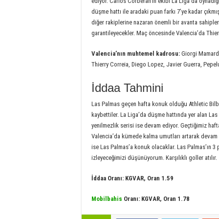
ediyor. Carlos Corberan’ın ekibi La Liga’da oynadı
düşme hattı ile aradaki puan farkı 7’ye kadar çık
diğer rakiplerine nazaran önemli bir avanta sahiple
garantileyecekler. Maç öncesinde Valencia’da Thierr
Valencia’nın muhtemel kadrosu:
Giorgi Mamarda
Thierry Correia, Diego Lopez, Javier Guerra, Pepe
İddaa Tahmini
Las Palmas geçen hafta konuk olduğu Athletic Bil
kaybettiler. La Liga’da düşme hattında yer alan La
yenilmezlik serisi ise devam ediyor. Geçtiğimiz haft
Valencia’da kümede kalma umutları artarak devam e
ise Las Palmas’a konuk olacaklar. Las Palmas’ın 3
izleyeceğimizi düşünüyorum. Karşılıklı goller atılır.
İddaa Oranı: KGVAR, Oran 1.59
Mobilbahis
Oranı: KGVAR, Oran 1.78