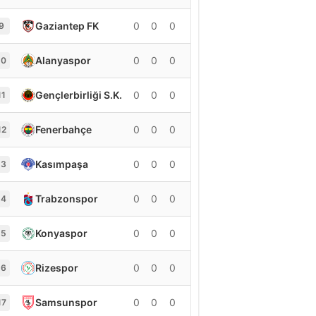
Gaziantep FK
0
0
0
0
9
Alanyaspor
0
0
0
0
10
Gençlerbirliği S.K.
0
0
0
0
11
Fenerbahçe
0
0
0
0
12
Kasımpaşa
0
0
0
0
13
Trabzonspor
0
0
0
0
14
Konyaspor
0
0
0
0
15
Rizespor
0
0
0
0
16
Samsunspor
0
0
0
0
17