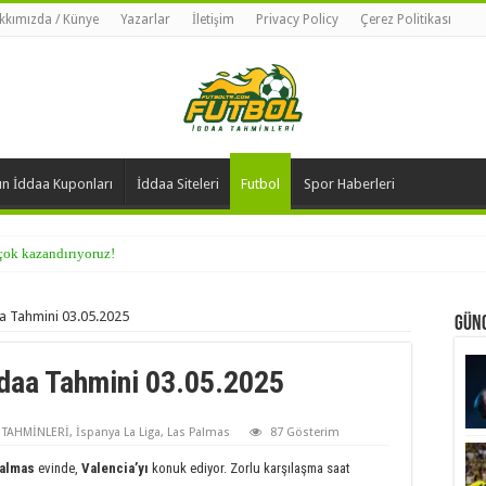
kkımızda / Künye
Yazarlar
İletişim
Privacy Policy
Çerez Politikası
n İddaa Kuponları
İddaa Siteleri
Futbol
Spor Haberleri
 çok kazandırıyoruz!
a Tahmini 03.05.2025
Günc
ddaa Tahmini 03.05.2025
 TAHMİNLERİ
,
İspanya La Liga
,
Las Palmas
87 Gösterim
Palmas
evinde,
Valencia’yı
konuk ediyor. Zorlu karşılaşma saat