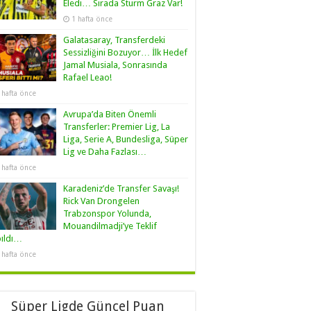
Eledi… Sırada Sturm Graz Var!
1 hafta önce
Galatasaray, Transferdeki
Sessizliğini Bozuyor… İlk Hedef
Jamal Musiala, Sonrasında
Rafael Leao!
 hafta önce
Avrupa’da Biten Önemli
Transferler: Premier Lig, La
Liga, Serie A, Bundesliga, Süper
Lig ve Daha Fazlası…
 hafta önce
Karadeniz’de Transfer Savaşı!
Rick Van Drongelen
Trabzonspor Yolunda,
Mouandilmadji’ye Teklif
pıldı…
 hafta önce
Süper Ligde Güncel Puan