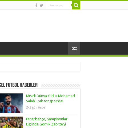
el Futbol Haberleri
Mısırlı Dünya Yıldızı Mohamed
Salah Trabzonspor’da!
2 gün önce
Fenerbahçe, Şampiyonlar
Ligi’nde Gornik Zabrze’yi