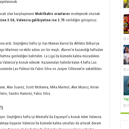
ayınlanacak.
nacak olan karşılaşmanın
Mobilbahis oranlarını
inceleyecek olursak
hine 3.50, Valencia galibiyetine ise 2.75
verildiğini görüyoruz.
2
ona erdi. Geçtiğimiz hafta içi San Mames Barria’da Athletic Bilbao’ya
go Martinez ve ekibi adına zor bir maçtı. Alaves’in kazandığı haftadan
attına gerilediğini belirtelim. La Liga’da kümede kalma mücadelesi
a Valencia’yı konuk edecek. Kazanmaları halinde kalan 4 hafta Las
ncesinde Las Palmas’da Fabio Silva ve Jasper Cillessen’in sakatlıkları
2
ssen, Alex Suarez, Scott McKenna, Mika Marmol, Alex Munoz, Kirian
eiro, Sandro Ramirez, Fabio Silva
Ya
n
3
iyor. Geçtiğimiz hafta içi Mestalla’da Espanyol’u konuk eden Valencia
e kalmayı başaran Valencia’da kümede kalma umutları da artarak devam