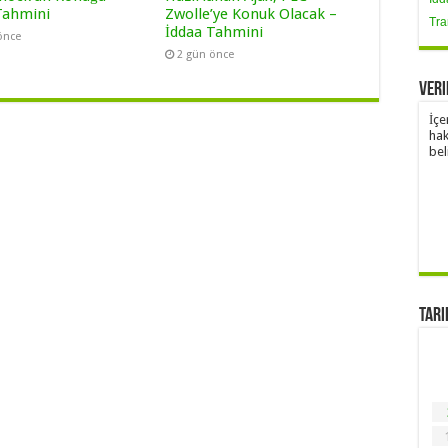
Tahmini
Zwolle’ye Konuk Olacak –
Tra
İddaa Tahmini
önce
2 gün önce
Veri
İçe
hak
bel
Tari