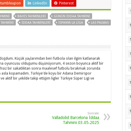
Stumbleupon
LinkedIn
Pinterest
AHMINI
BAHIS TAHMINLERI
GÜNÜN IDDAA TAHMINI
 TAHMINI
IDDAA TAHMINLERI
ISPANYA LA LIGA
LAS PALMAS
 doğdum. Küçük yaşlarımdan beri futbola olan ilgim katlanarak
 saha oyuncusu olduğumu düşünüyorum, 4 sezon boyunca aktif bir
lihsiz bir sakatlıktan sonra maalesef futbolu bırakmak zorunda
 asla kopamadım. Türkiye'de koyu bir Adana Demirspor
e aktif bir şekilde takip ettiğim ligler Türkiye Süper Ligi ve
Sonraki
Valladolid Barcelona İddaa
Tahmini 03.05.2025