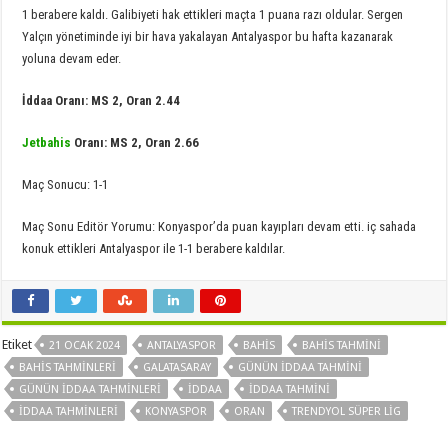
1 berabere kaldı. Galibiyeti hak ettikleri maçta 1 puana razı oldular. Sergen
Yalçın yönetiminde iyi bir hava yakalayan Antalyaspor bu hafta kazanarak
yoluna devam eder.
İddaa Oranı: MS 2, Oran 2.44
Jetbahis
Oranı: MS 2, Oran 2.66
Maç Sonucu: 1-1
Maç Sonu Editör Yorumu: Konyaspor’da puan kayıpları devam etti. iç sahada
konuk ettikleri Antalyaspor ile 1-1 berabere kaldılar.
Etiket
21 OCAK 2024
ANTALYASPOR
BAHIS
BAHIS TAHMINI
BAHIS TAHMINLERI
GALATASARAY
GÜNÜN IDDAA TAHMINI
GÜNÜN IDDAA TAHMINLERI
IDDAA
IDDAA TAHMINI
IDDAA TAHMINLERI
KONYASPOR
ORAN
TRENDYOL SÜPER LIG