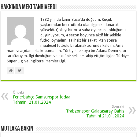
Hakkında Meki Tanrıverdi
1982 yılında İzmir Buca'da doğdum. Küçük
yaşlarımdan beri futbola olan ilgim katlanarak
yükseldi. Çok iyi bir orta saha oyuncusu olduğumu
düşünüyorum, 4 sezon boyunca aktif bir şekilde
futbol oynadım. Talihsiz bir sakatlıktan sonra
maalesef futbolu bırakmak zorunda kaldım. Ama
manevi açıdan asla kopamadım. Türkiye'de koyu bir Adana Demirspor
taraftarıyım. İlgi duyduğum ve aktif bir şekilde takip ettiğim ligler Türkiye
Süper Ligi ve İngiltere Premier Ligi.
Önceki
Fenerbahçe Samsunspor İddaa
Tahmini 21.01.2024
Sonraki
Trabzonspor Galatasaray Bahis
Tahmini 21.01.2024
Mutlaka Bakın