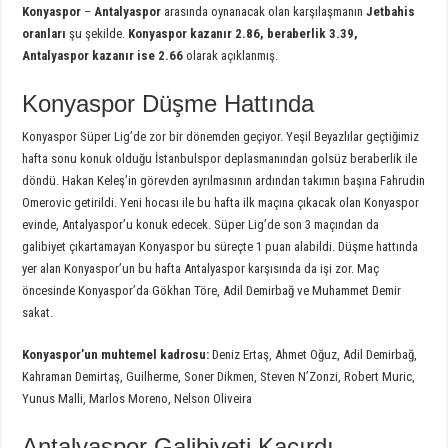
Konyaspor
–
Antalyaspor
arasında oynanacak olan karşılaşmanın
Jetbahis
oranları
şu şekilde.
Konyaspor kazanır 2.86, beraberlik 3.39,
Antalyaspor kazanır ise 2.66
olarak açıklanmış.
Konyaspor Düşme Hattında
Konyaspor Süper Lig’de zor bir dönemden geçiyor. Yeşil Beyazlılar geçtiğimiz
hafta sonu konuk olduğu İstanbulspor deplasmanından golsüz beraberlik ile
döndü. Hakan Keleş’in görevden ayrılmasının ardından takımın başına Fahrudin
Omerovic getirildi. Yeni hocası ile bu hafta ilk maçına çıkacak olan Konyaspor
evinde, Antalyaspor’u konuk edecek. Süper Lig’de son 3 maçından da
galibiyet çıkartamayan Konyaspor bu süreçte 1 puan alabildi. Düşme hattında
yer alan Konyaspor’un bu hafta Antalyaspor karşısında da işi zor. Maç
öncesinde Konyaspor’da Gökhan Töre, Adil Demirbağ ve Muhammet Demir
sakat.
Konyaspor’un muhtemel kadrosu:
Deniz Ertaş, Ahmet Oğuz, Adil Demirbağ,
Kahraman Demirtaş, Guilherme, Soner Dikmen, Steven N’Zonzi, Robert Muric,
Yunus Malli, Marlos Moreno, Nelson Oliveira
Antalyaspor Galibiyeti Kaçırdı