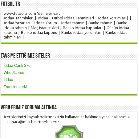
Futbol TR
www.futboltr.com 'de neler var:
İddaa Tahminleri | İddaa | Futbol İddaa Tahminleri | İddaa Yorumları| |
İddaa Yazarları | İddaa Yorum | İddaa tahmin | Banko tahmin | Banko
iddaa tahmin | Maç istatistikleri | Banko iddaa kuponları | Günün iddaa
kuponu | Banko iddaa kuponu | Banko iddaa yorumları | Banko iddaa
tahminleri |
Tavsiye Ettiğimiz Siteler
İddaa Canlı Skor
Who Scored
İddaa
Transfermarkt
Verilerimiz Koruma Altında
İçeriklerimizi kaynak belirtmeksizin kullananlar hakkında yasal haklarımızı
kullanacağımızı belirtmek isteriz.