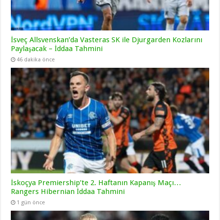
İsveç Allsvenskan’da Vasteras SK ile Djurgarden Kozlarını
Paylaşacak – İddaa Tahmini
46 dakika önce
İskoçya Premiership’te 2. Haftanın Kapanış Maçı…
Rangers Hibernian İddaa Tahmini
1 gün önce