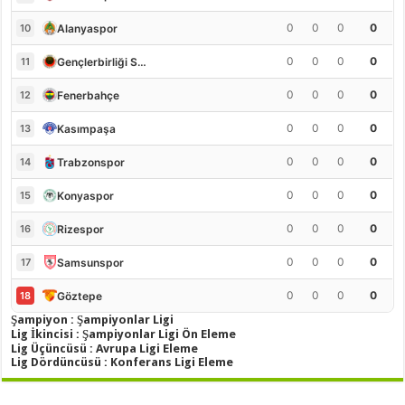
0
0
0
0
Alanyaspor
10
0
0
0
0
Gençlerbirliği S.K.
11
0
0
0
0
Fenerbahçe
12
0
0
0
0
Kasımpaşa
13
0
0
0
0
Trabzonspor
14
0
0
0
0
Konyaspor
15
0
0
0
0
Rizespor
16
0
0
0
0
Samsunspor
17
0
0
0
0
Göztepe
18
Şampiyon : Şampiyonlar Ligi
Lig İkincisi : Şampiyonlar Ligi Ön Eleme
Lig Üçüncüsü : Avrupa Ligi Eleme
Lig Dördüncüsü : Konferans Ligi Eleme