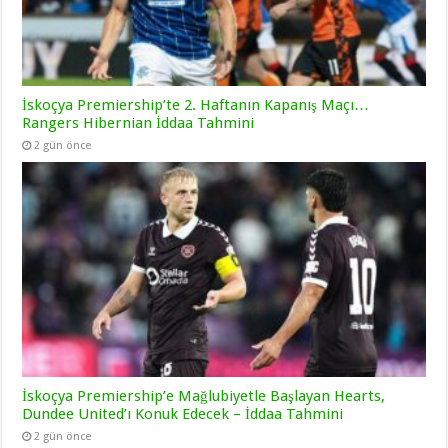
İskoçya Premiership’te 2. Haftanın Kapanış Maçı…
Rangers Hibernian İddaa Tahmini
2 gün önce
İskoçya Premiership’e Mağlubiyetle Başlayan Hearts,
Dundee United’ı Konuk Edecek – İddaa Tahmini
2 gün önce