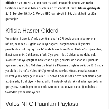
Kifisia
ve
Volos NFC
arasındaki bu zorlu mücadele öncesi
Jetbahis
tarafından açıklanan bahis oranlarına göz atacak olursak;
Kifisia galibiyeti
2.15, beraberlik 3.40, Volos NFC galibiyeti 3.30,
olarak belirlendiğini
göreceğiz.
Kifisia Hasret Giderdi
Yunanistan Süper Lig’inde geçtiğimiz hafta OFI deplasmanına konuk olan
Kifisia, sahadan 2-1 galip ayrılmayı başardı. Karşılaşmanın ilk yarısını
penaltından bulduğu gol ile 1-0 önde tamamlayan David Nielsen’in öğrencileri,
ikinci yarının 64. Dakikasında farkı 2’ye çıkarttılar. Golden sonra daha çok
skoru korumaya çalıştılar. Kalelerinde 1 gol görseler de sahadan 3 puan ile
ayrılmayı başardılar. Aldıkları galibiyet ile 15 puana ulaştılar ve ligde 13. Sırada
yer aldılar. Bu hafta Volos NFC’yi konuk edecekler. Müsabakayı kazanarak
istikrar yakalamaya çalışacaklar. Bu sezon ligde iç saha performanslarına göz
attığımızda; 2 galibiyet, 4 beraberlik, 5 mağlubiyet alarak sahadan ayrıldıklarını
görüyoruz. Karşılaşma öncesinde Antaonis Papasavas sakatlığı sebebiyle
takımdaki yerini alamayacak.
Volos NFC Puanları Paylaştı