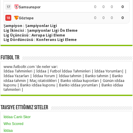
0
0
0
0
Samsunspor
17
0
0
0
0
Göztepe
18
Şampiyon : Şampiyonlar Ligi
Lig İkincisi : Şampiyonlar Ligi Ön Eleme
Lig Üçüncüsü : Avrupa Ligi Eleme
Lig Dördüncüsü : Konferans Ligi Eleme
Futbol TR
www.futboltr.com 'de neler var:
İddaa Tahminleri | İddaa | Futbol İddaa Tahminleri | İddaa Yorumları| |
İddaa Yazarları | İddaa Yorum | İddaa tahmin | Banko tahmin | Banko
iddaa tahmin | Maç istatistikleri | Banko iddaa kuponları | Günün iddaa
kuponu | Banko iddaa kuponu | Banko iddaa yorumları | Banko iddaa
tahminleri |
Tavsiye Ettiğimiz Siteler
İddaa Canlı Skor
Who Scored
İddaa