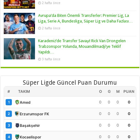
2 hafta önce
Avrupa’da Biten Önemli Transferler: Premier Lig, La
Liga, Serie A, Bundesliga, Süper Lig ve Daha Fazlası…
2 hafta önce
Karadeniz’de Transfer Savaşı! Rick Van Drongelen
Trabzonspor Yolunda, Mouandilmadji’ye Teklif
Yapıldı…
3 hafta önce
Süper Ligde Güncel Puan Durumu
#
TAKIM
O
G
M
PUAN
0
0
0
0
Amed
1
0
0
0
0
Erzurumspor FK
2
0
0
0
0
Başakşehir
3
0
0
0
0
Kocaelispor
4