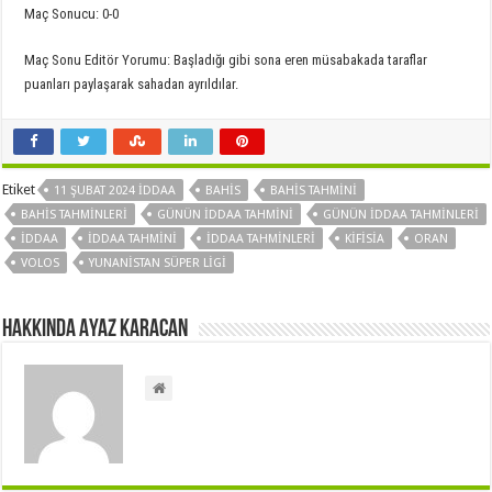
Maç Sonucu: 0-0
Maç Sonu Editör Yorumu: Başladığı gibi sona eren müsabakada taraflar
puanları paylaşarak sahadan ayrıldılar.
Etiket
11 ŞUBAT 2024 İDDAA
BAHIS
BAHIS TAHMINI
BAHIS TAHMINLERI
GÜNÜN IDDAA TAHMINI
GÜNÜN IDDAA TAHMINLERI
IDDAA
IDDAA TAHMINI
IDDAA TAHMINLERI
KIFISIA
ORAN
VOLOS
YUNANISTAN SÜPER LIGI
Hakkında Ayaz Karacan