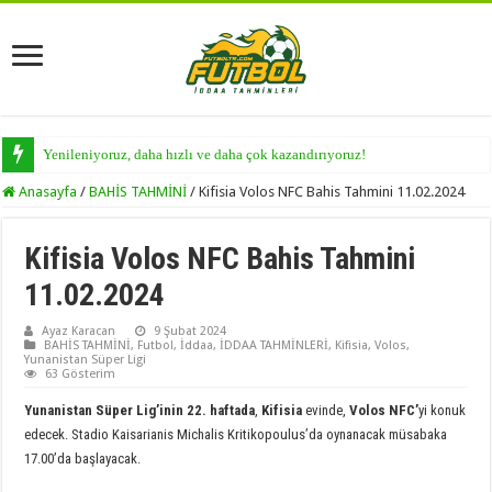
Yenileniyoruz, daha hızlı ve daha çok kazandırıyoruz!
Anasayfa
/
BAHİS TAHMİNİ
/
Kifisia Volos NFC Bahis Tahmini 11.02.2024
Kifisia Volos NFC Bahis Tahmini
11.02.2024
Ayaz Karacan
9 Şubat 2024
BAHİS TAHMİNİ
,
Futbol
,
İddaa
,
İDDAA TAHMİNLERİ
,
Kifisia
,
Volos
,
Yunanistan Süper Ligi
63 Gösterim
Yunanistan Süper Lig’inin 22. haftada
,
Kifisia
evinde,
Volos NFC’
yi konuk
edecek. Stadio Kaisarianis Michalis Kritikopoulus’da oynanacak müsabaka
17.00’da başlayacak.