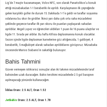
Lig’de 7 maçtır kazanamayan, Volos NFC, son olarak Panaitolikos’u konuk
ettiği müsabakadan 1-1 beraberlik ile ayrıldı. Karşılaşmanın ilk çeyreğinde
gelen karşılıklı goller ile durum 15. Dakikada 1-1’e geldi ve taraflar soyunma
odalarına bu skor ile girdiler. İkinci yarı daha çok orta saha mücadelesi
şeklinde geçence taraflar ilk yarı skoru ile puanları paylaşarak sahadan
ayrıldılar. Angel Lopez ve öğrencileri aldıkları 1 puan ile 16 puana ulaştılar ve
ligde 11. Sırada yer aldılar. Bu hafta Kifisia deplasmanına konuk olacaklar.
Sezon içinde ligde deplasman karnelerine göz attığımızda; 1 galibiyet, 4
beraberlik, 5 mağlubiyet alarak sahadan ayrıldıklarını görüyoruz. Müsabaka
öncesinde Marios Siabanis’in sakatlığı bulunuyor.
Bahis Tahmini
Güven vermeyen istikrarsız sonuçlar alan iki takımın mücadelesinde taraf
bahsinden uzak duracağım. Bahis tercihimi mücadelede 2.5 gol barajının
aşılmayacağı yönünde kullanacağım.
İddaa Oranı: 2.5 ALT, Oran 1.52
Jetbahis
Oranı: 2.5 ALT, Oran 1.78