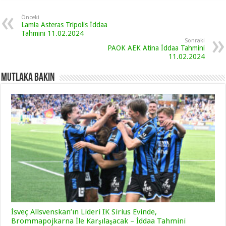
Önceki
Lamia Asteras Tripolis İddaa
Tahmini 11.02.2024
Sonraki
PAOK AEK Atina İddaa Tahmini
11.02.2024
Mutlaka Bakın
İsveç Allsvenskan’ın Lideri IK Sirius Evinde,
Brommapojkarna İle Karşılaşacak – İddaa Tahmini