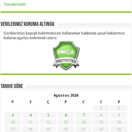
Transfermarkt
Verilerimiz Koruma Altında
İçeriklerimizi kaynak belirtmeksizin kullananlar hakkında yasal haklarımızı
kullanacağımızı belirtmek isteriz.
Tarihe Göre
Ağustos 2026
P
S
Ç
P
C
C
P
1
2
3
4
5
6
7
8
9
10
11
12
13
14
15
16
17
18
19
20
21
22
23