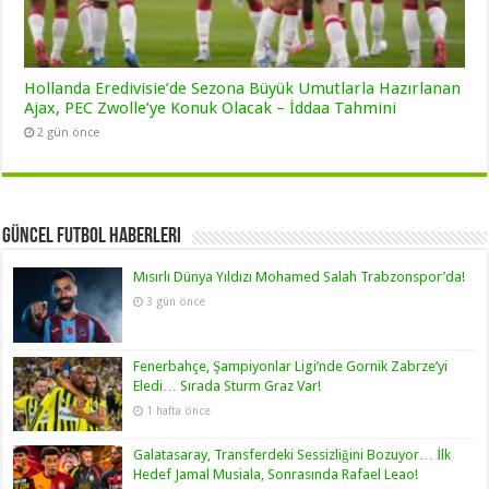
Hollanda Eredivisie’de Sezona Büyük Umutlarla Hazırlanan
Ajax, PEC Zwolle’ye Konuk Olacak – İddaa Tahmini
2 gün önce
Güncel Futbol Haberleri
Mısırlı Dünya Yıldızı Mohamed Salah Trabzonspor’da!
3 gün önce
Fenerbahçe, Şampiyonlar Ligi’nde Gornik Zabrze’yi
Eledi… Sırada Sturm Graz Var!
1 hafta önce
Galatasaray, Transferdeki Sessizliğini Bozuyor… İlk
Hedef Jamal Musiala, Sonrasında Rafael Leao!