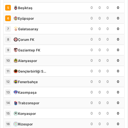
0
0
0
0
Beşiktaş
5
0
0
0
0
Eyüpspor
6
0
0
0
0
Galatasaray
7
0
0
0
0
Çorum FK
8
0
0
0
0
Gaziantep FK
9
0
0
0
0
Alanyaspor
10
0
0
0
0
Gençlerbirliği S.K.
11
0
0
0
0
Fenerbahçe
12
0
0
0
0
Kasımpaşa
13
0
0
0
0
Trabzonspor
14
0
0
0
0
Konyaspor
15
0
0
0
0
Rizespor
16