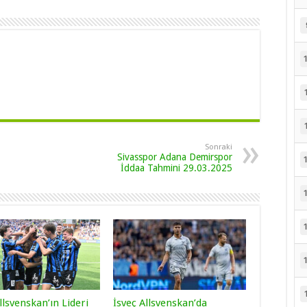
Sonraki
Sivasspor Adana Demirspor
İddaa Tahmini 29.03.2025
llsvenskan’ın Lideri
İsveç Allsvenskan’da