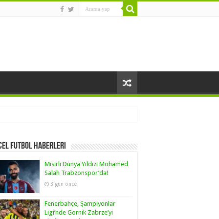
el Futbol Haberleri
Mısırlı Dünya Yıldızı Mohamed
Salah Trabzonspor’da!
3 gün önce
Fenerbahçe, Şampiyonlar
Ligi’nde Gornik Zabrze’yi