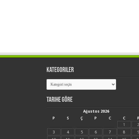
Kategoriler
Kategoriler
Tarihe Göre
Ağustos 2026
P
S
Ç
P
C
C
1
3
4
5
6
7
8