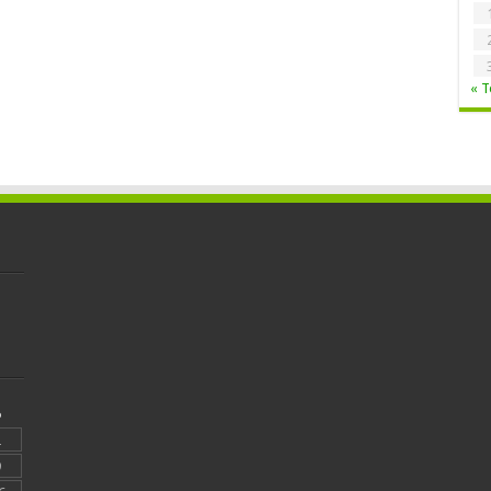
« 
P
2
9