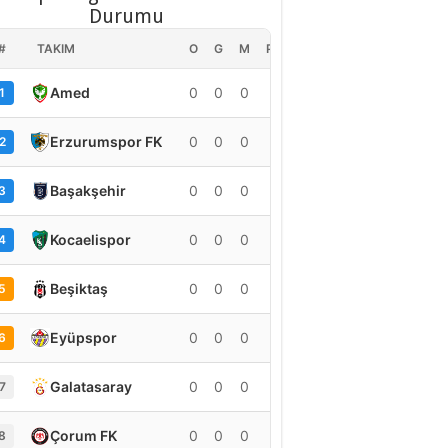
Durumu
#
TAKIM
O
G
M
PUAN
Amed
0
0
0
0
1
Erzurumspor FK
0
0
0
0
2
Başakşehir
0
0
0
0
3
Kocaelispor
0
0
0
0
4
Beşiktaş
0
0
0
0
5
Eyüpspor
0
0
0
0
6
Galatasaray
0
0
0
0
7
Çorum FK
0
0
0
0
8