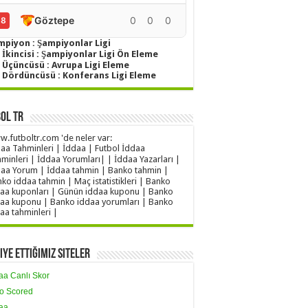
Göztepe
0
0
0
0
18
mpiyon : Şampiyonlar Ligi
 İkincisi : Şampiyonlar Ligi Ön Eleme
g Üçüncüsü : Avrupa Ligi Eleme
g Dördüncüsü : Konferans Ligi Eleme
ol TR
.futboltr.com 'de neler var:
aa Tahminleri | İddaa | Futbol İddaa
minleri | İddaa Yorumları| | İddaa Yazarları |
aa Yorum | İddaa tahmin | Banko tahmin |
ko iddaa tahmin | Maç istatistikleri | Banko
aa kuponları | Günün iddaa kuponu | Banko
aa kuponu | Banko iddaa yorumları | Banko
aa tahminleri |
iye Ettiğimiz Siteler
aa Canlı Skor
o Scored
aa