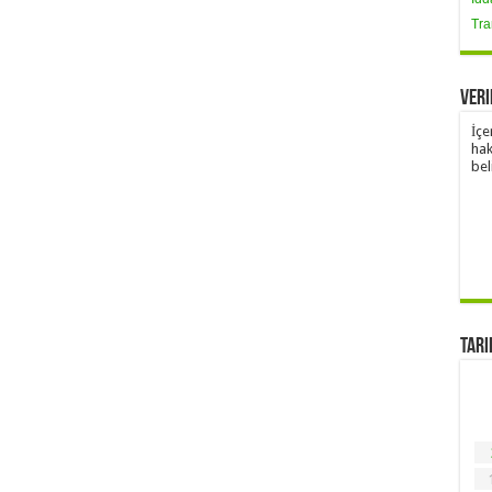
Tra
Veri
İçe
hak
bel
Tari