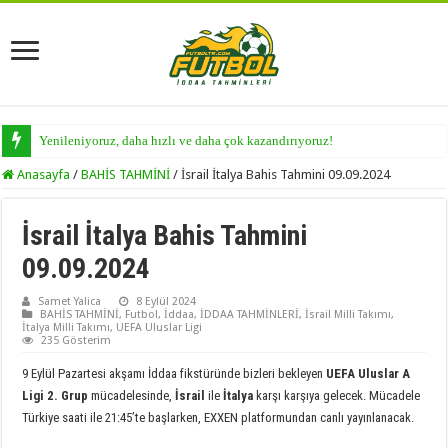
Yenileniyoruz, daha hızlı ve daha çok kazandırıyoruz!
Anasayfa
/
BAHİS TAHMİNİ
/
İsrail İtalya Bahis Tahmini 09.09.2024
İsrail İtalya Bahis Tahmini
09.09.2024
Samet Yalica
8 Eylül 2024
BAHİS TAHMİNİ
,
Futbol
,
İddaa
,
İDDAA TAHMİNLERİ
,
İsrail Milli Takımı
,
İtalya Milli Takımı
,
UEFA Uluslar Ligi
235 Gösterim
9 Eylül Pazartesi akşamı İddaa fikstüründe bizleri bekleyen
UEFA Uluslar A
Ligi 2. Grup
mücadelesinde,
İsrail
ile
İtalya
karşı karşıya gelecek. Mücadele
Türkiye saati ile 21:45’te başlarken, EXXEN platformundan canlı yayınlanacak.