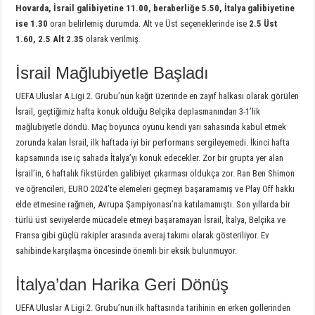
Hovarda, İsrail galibiyetine 11.00, beraberliğe 5.50, İtalya galibiyetine
ise 1.30
oran belirlemiş durumda. Alt ve Üst seçeneklerinde ise
2.5 Üst
1.60, 2.5 Alt 2.35
olarak verilmiş.
İsrail Mağlubiyetle Başladı
UEFA Uluslar A Ligi 2. Grubu’nun kağıt üzerinde en zayıf halkası olarak görülen
İsrail, geçtiğimiz hafta konuk olduğu Belçika deplasmanından 3-1’lik
mağlubiyetle döndü. Maç boyunca oyunu kendi yarı sahasında kabul etmek
zorunda kalan İsrail, ilk haftada iyi bir performans sergileyemedi. İkinci hafta
kapsamında ise iç sahada İtalya’yı konuk edecekler. Zor bir grupta yer alan
İsrail’in, 6 haftalık fikstürden galibiyet çıkarması oldukça zor. Ran Ben Shimon
ve öğrencileri, EURO 2024’te elemeleri geçmeyi başaramamış ve Play Off hakkı
elde etmesine rağmen, Avrupa Şampiyonası’na katılamamıştı. Son yıllarda bir
türlü üst seviyelerde mücadele etmeyi başaramayan İsrail, İtalya, Belçika ve
Fransa gibi güçlü rakipler arasında averaj takımı olarak gösteriliyor. Ev
sahibinde karşılaşma öncesinde önemli bir eksik bulunmuyor.
İtalya’dan Harika Geri Dönüş
UEFA Uluslar A Ligi 2. Grubu’nun ilk haftasında tarihinin en erken gollerinden