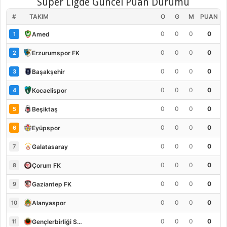
Süper Ligde Güncel Puan Durumu
#
TAKIM
O
G
M
PUAN
0
0
0
0
Amed
1
0
0
0
0
Erzurumspor FK
2
0
0
0
0
Başakşehir
3
0
0
0
0
Kocaelispor
4
0
0
0
0
Beşiktaş
5
0
0
0
0
Eyüpspor
6
0
0
0
0
Galatasaray
7
0
0
0
0
Çorum FK
8
0
0
0
0
Gaziantep FK
9
0
0
0
0
Alanyaspor
10
0
0
0
0
Gençlerbirliği S.K.
11