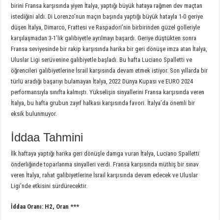
birini Fransa karşısında yiyen İtalya, yaptığı büyük hataya rağmen dev maçtan
istediğini aldı. Di Lorenzo’nun maçın başında yaptığı büyük hatayla 1-0 geriye
düşen İtalya, Dimarco, Frattesi ve Raspadori’nin birbirinden güzel golleriyle
karşılaşmadan 3-1’lik galibiyetle ayrılmayı başardı. Geriye düştükten sonra
Fransa seviyesinde bir rakip karşısında harika bir geri dönüşe imza atan İtalya,
Uluslar Ligi serüvenine galibiyetle başladı. Bu hafta Luciano Spalletti ve
öğrencileri galibiyetlerine İsrail karşısında devam etmek istiyor. Son yıllarda bir
türlü aradığı başarıyı bulamayan İtalya, 2022 Dünya Kupası ve EURO 2024
performansıyla sınıfta kalmıştı. Yükselişin sinyallerini Fransa karşısında veren
İtalya, bu hafta grubun zayıf halkası karşısında favori. İtalya’da önemli bir
eksik bulunmuyor.
İddaa Tahmini
İlk haftaya yaptığı harika geri dönüşle damga vuran İtalya, Luciano Spalletti
önderliğinde toparlanma sinyalleri verdi. Fransa karşısında müthiş bir sınav
veren İtalya, rahat galibiyetlerine İsrail karşısında devam edecek ve Uluslar
Ligi’nde etkisini sürdürecektir.
İddaa Oranı:
H2, Oran ***