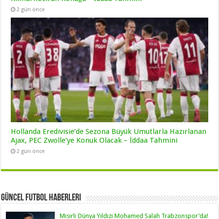
2 gün önce
Hollanda Eredivisie’de Sezona Büyük Umutlarla Hazırlanan
Ajax, PEC Zwolle’ye Konuk Olacak – İddaa Tahmini
2 gün önce
Güncel Futbol Haberleri
Mısırlı Dünya Yıldızı Mohamed Salah Trabzonspor’da!