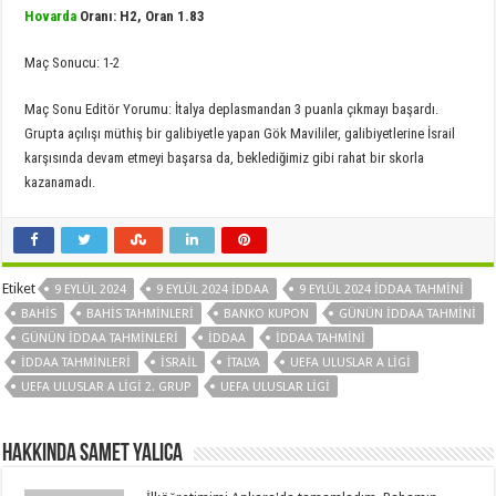
Hovarda
Oranı: H2, Oran 1.83
Maç Sonucu: 1-2
Maç Sonu Editör Yorumu: İtalya deplasmandan 3 puanla çıkmayı başardı.
Grupta açılışı müthiş bir galibiyetle yapan Gök Mavililer, galibiyetlerine İsrail
karşısında devam etmeyi başarsa da, beklediğimiz gibi rahat bir skorla
kazanamadı.
Etiket
9 EYLÜL 2024
9 EYLÜL 2024 İDDAA
9 EYLÜL 2024 İDDAA TAHMINI
BAHIS
BAHIS TAHMINLERI
BANKO KUPON
GÜNÜN IDDAA TAHMINI
GÜNÜN IDDAA TAHMINLERI
IDDAA
IDDAA TAHMINI
IDDAA TAHMINLERI
İSRAIL
İTALYA
UEFA ULUSLAR A LIGI
UEFA ULUSLAR A LIGI 2. GRUP
UEFA ULUSLAR LIGI
Hakkında Samet Yalica