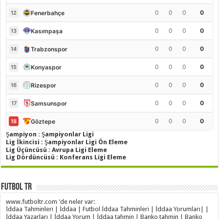
0
0
0
0
Fenerbahçe
12
0
0
0
0
Kasımpaşa
13
0
0
0
0
Trabzonspor
14
0
0
0
0
Konyaspor
15
0
0
0
0
Rizespor
16
0
0
0
0
Samsunspor
17
0
0
0
0
Göztepe
18
Şampiyon : Şampiyonlar Ligi
Lig İkincisi : Şampiyonlar Ligi Ön Eleme
Lig Üçüncüsü : Avrupa Ligi Eleme
Lig Dördüncüsü : Konferans Ligi Eleme
Futbol TR
www.futboltr.com 'de neler var:
İddaa Tahminleri | İddaa | Futbol İddaa Tahminleri | İddaa Yorumları| |
İddaa Yazarları | İddaa Yorum | İddaa tahmin | Banko tahmin | Banko