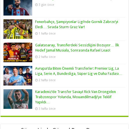
3 gün önce
Fenerbahçe, Şampiyonlar Ligi’nde Gornik Zabrze’yi
Eledi… Sırada Sturm Graz Var!
1 hafta önce
Galatasaray, Transferdeki Sessizliğini Bozuyor… İlk
Hedef Jamal Musiala, Sonrasında Rafael Leao!
2 hafta önce
Avrupa’da Biten Önemli Transferler: Premier Lig, La
Liga, Serie A, Bundesliga, Süper Lig ve Daha Fazlası…
2 hafta önce
Karadeniz’de Transfer Savaşı! Rick Van Drongelen
Trabzonspor Yolunda, Mouandilmadji’ye Teklif
Yapıldı…
3 hafta önce