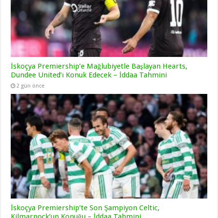
İskoçya Premiership’e Mağlubiyetle Başlayan Hearts,
Dundee United’ı Konuk Edecek – İddaa Tahmini
2 gün önce
İskoçya Premiership’te Son Şampiyon Celtic,
Kilmarnock’un Konuğu – İddaa Tahmini