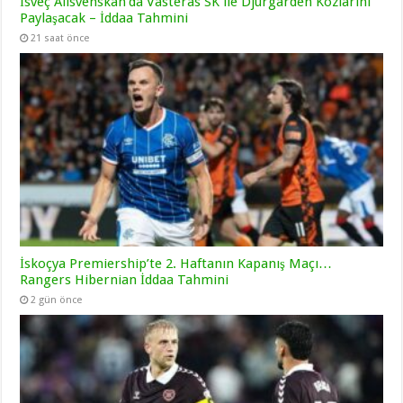
İsveç Allsvenskan’da Vasteras SK ile Djurgarden Kozlarını
Paylaşacak – İddaa Tahmini
21 saat önce
İskoçya Premiership’te 2. Haftanın Kapanış Maçı…
Rangers Hibernian İddaa Tahmini
2 gün önce