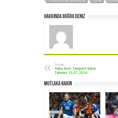
GÜNÜN IDDAA TAHMINLERI
IDDAA
IDDAA
Hakkında Buğra Deniz
Önceki
Haka Ilves Tampere Bahis
Tahmini 15.07.2024
Mutlaka Bakın