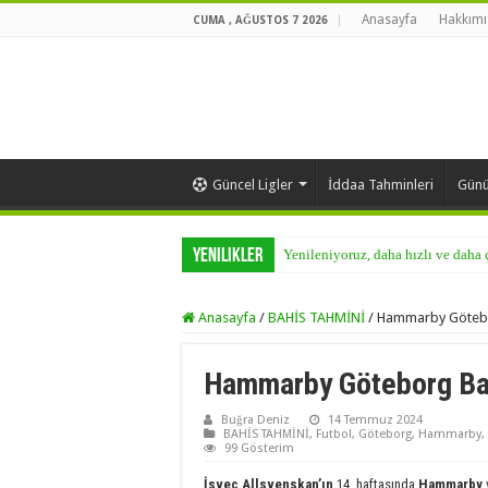
Anasayfa
Hakkımı
CUMA , AĞUSTOS 7 2026
Güncel Ligler
İddaa Tahminleri
Günü
Yenilikler
Yenileniyoruz, daha hızlı ve daha
Anasayfa
/
BAHİS TAHMİNİ
/
Hammarby Götebo
Hammarby Göteborg Bah
Buğra Deniz
14 Temmuz 2024
BAHİS TAHMİNİ
,
Futbol
,
Göteborg
,
Hammarby
,
99 Gösterim
İsveç Allsvenskan’ın
14. haftasında
Hammarby