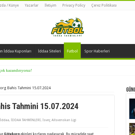
zda / Künye
Yazarlar
İletişim
Privacy Policy
Çerez Politikası
n İddaa Kuponları
İddaa Siteleri
Futbol
Spor Haberleri
 çok kazandırıyoruz!
rg Bahis Tahmini 15.07.2024
Günc
is Tahmini 15.07.2024
İddaa
,
İDDAA TAHMİNLERİ
,
İsveç Allsvenskan Ligi
ve
Göteborg
ekipleri kozlarını paylaşacak. Bu mücadele saat