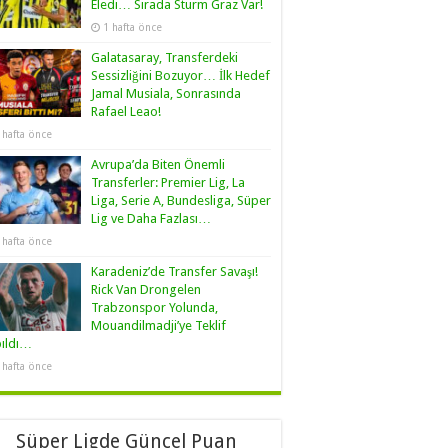
Eledi… Sırada Sturm Graz Var!
1 hafta önce
Galatasaray, Transferdeki
Sessizliğini Bozuyor… İlk Hedef
Jamal Musiala, Sonrasında
Rafael Leao!
 hafta önce
Avrupa’da Biten Önemli
Transferler: Premier Lig, La
Liga, Serie A, Bundesliga, Süper
Lig ve Daha Fazlası…
 hafta önce
Karadeniz’de Transfer Savaşı!
Rick Van Drongelen
Trabzonspor Yolunda,
Mouandilmadji’ye Teklif
pıldı…
 hafta önce
Süper Ligde Güncel Puan