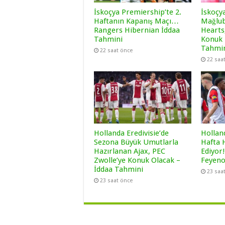
İskoçya Premiership’te 2.
İskoçy
Haftanın Kapanış Maçı…
Mağlub
Rangers Hibernian İddaa
Hearts
Tahmini
Konuk 
Tahmi
22 saat önce
22 saa
Hollanda Eredivisie’de
Holland
Sezona Büyük Umutlarla
Hafta 
Hazırlanan Ajax, PEC
Ediyor
Zwolle’ye Konuk Olacak –
Feyeno
İddaa Tahmini
23 saa
23 saat önce