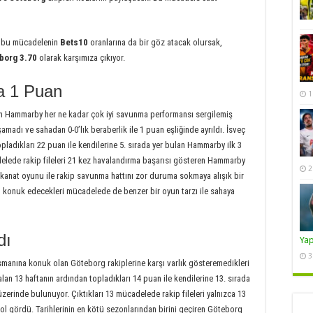
k bu mücadelenin
Bets10
oranlarına da bir göz atacak olursak,
borg 3.70
olarak karşımıza çıkıyor.
 1 Puan
1
n Hammarby her ne kadar çok iyi savunma performansı sergilemiş
amadı ve sahadan 0-0’lık beraberlik ile 1 puan eşliğinde ayrıldı. İsveç
pladıkları 22 puan ile kendilerine 5. sırada yer bulan Hammarby ilk 3
adelede rakip fileleri 21 kez havalandırma başarısı gösteren Hammarby
2
kanat oyunu ile rakip savunma hattını zor duruma sokmaya alışık bir
 konuk edecekleri mücadelede de benzer bir oyun tarzı ile sahaya
dı
Ya
3
smanına konuk olan Göteborg rakiplerine karşı varlık gösteremedikleri
alan 13 haftanın ardından topladıkları 14 puan ile kendilerine 13. sırada
erinde bulunuyor. Çıktıkları 13 mücadelede rakip fileleri yalnızca 13
l gördü. Tarihlerinin en kötü sezonlarından birini geçiren Göteborg