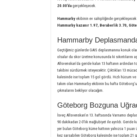
20.00’da
gerçekleşecek.
Hammarby
ekibinin ev sahipliğinde gerçekleşece
Hammarby kazanır 1.97, Beraberlik 3.70, Göte
Hammarby Deplasmanda
Geçtiğimiz günlerde GAIS deplasmanına konuk ola
olsalar da skor üretme konusunda ki sıkıntılarını aş
Allsvenskan’da geride kalan 13 haftanın ardından to
takibini sürdürmek isteyecektir. Çıktıkları 13 müc
kalesinde ise toplam 15 gol gördü. Hızlı hücum ve 
takım olan Hammarby ekibinin bu hafta Göteborg’u
çıkmalarını bekliyor olacağım.
Göteborg Bozguna Uğra
İsveç Allsvenskan’ın 13. haftasında Varnamo depla
90 dakikadan 2-0’lık mağlubiyet ile ayrıldı. Geride k
yer bulan Göteborg küme hattının yalnızca 1 puan üz
kez sarsabilen Göteborg kalesinde ise toplam 21 go