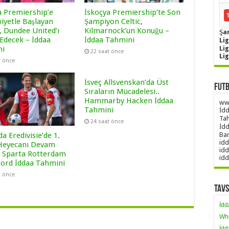
a Premiership’e
İskoçya Premiership’te Son
iyetle Başlayan
Şampiyon Celtic,
, Dundee United’ı
Kilmarnock’un Konuğu –
Şa
Edecek – İddaa
İddaa Tahmini
Lig
Li
ni
22 saat önce
Li
t önce
İsveç Allsvenskan’da Üst
Futb
Sıraların Mücadelesi..
Hammarby Hacken İddaa
www
Tahmini
İdd
Tah
24 saat önce
İdd
a Eredivisie’de 1.
Ban
idd
Heyecanı Devam
idd
! Sparta Rotterdam
idd
ord İddaa Tahmini
t önce
Tavs
İdd
Wh
İdd