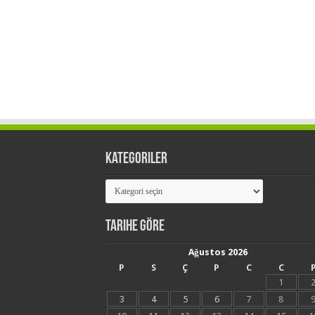
Kategoriler
Kategoriler
Tarihe Göre
Ağustos 2026
P
S
Ç
P
C
C
1
3
4
5
6
7
8