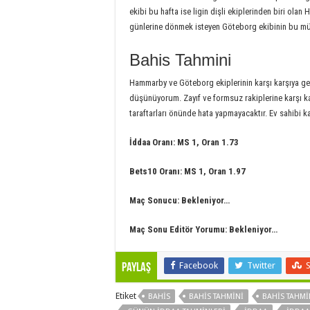
ekibi bu hafta ise ligin dişli ekiplerinden biri ol
günlerine dönmek isteyen Göteborg ekibinin bu müc
Bahis Tahmini
Hammarby ve Göteborg ekiplerinin karşı karşıya ge
düşünüyorum. Zayıf ve formsuz rakiplerine karşı k
taraftarları önünde hata yapmayacaktır. Ev sahibi ka
İddaa Oranı: MS 1, Oran 1.73
Bets10 Oranı: MS 1, Oran 1.97
Maç Sonucu: Bekleniyor…
Maç Sonu Editör Yorumu: Bekleniyor…
Facebook
Twitter
Paylaş
Etiket
BAHIS
BAHIS TAHMINI
BAHIS TAHMI