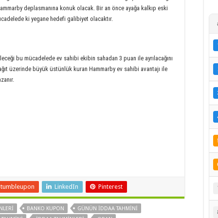
an Hammarby deplasmanına konuk olacak. Bir an önce ayağa kalkıp eski
adelede ki yegane hedefi galibiyet olacaktır.
leceği bu mücadelede ev sahibi ekibin sahadan 3 puan ile ayrılacağını
ağıt üzerinde büyük üstünlük kuran Hammarby ev sahibi avantajı ile
zanır.
Stumbleupon
LinkedIn
Pinterest
NLERI
BANKO KUPON
GÜNÜN IDDAA TAHMINI