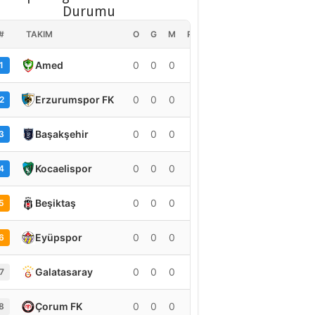
Durumu
#
TAKIM
O
G
M
PUAN
Amed
0
0
0
0
1
Erzurumspor FK
0
0
0
0
2
Başakşehir
0
0
0
0
3
Kocaelispor
0
0
0
0
4
Beşiktaş
0
0
0
0
5
Eyüpspor
0
0
0
0
6
Galatasaray
0
0
0
0
7
Çorum FK
0
0
0
0
8