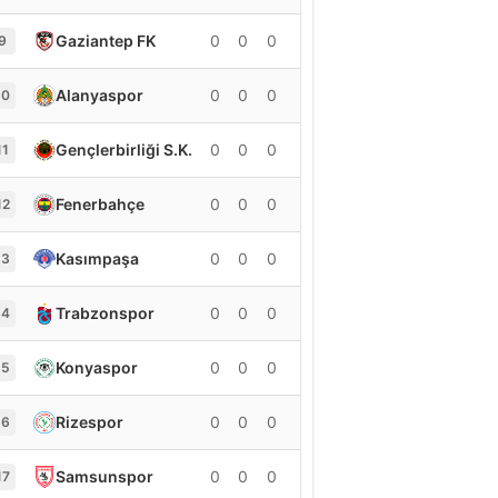
Gaziantep FK
0
0
0
0
9
Alanyaspor
0
0
0
0
10
Gençlerbirliği S.K.
0
0
0
0
11
Fenerbahçe
0
0
0
0
12
Kasımpaşa
0
0
0
0
13
Trabzonspor
0
0
0
0
14
Konyaspor
0
0
0
0
15
Rizespor
0
0
0
0
16
Samsunspor
0
0
0
0
17