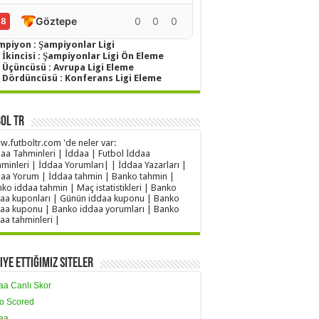
Göztepe
0
0
0
0
18
mpiyon : Şampiyonlar Ligi
 İkincisi : Şampiyonlar Ligi Ön Eleme
g Üçüncüsü : Avrupa Ligi Eleme
g Dördüncüsü : Konferans Ligi Eleme
ol TR
.futboltr.com 'de neler var:
aa Tahminleri | İddaa | Futbol İddaa
minleri | İddaa Yorumları| | İddaa Yazarları |
aa Yorum | İddaa tahmin | Banko tahmin |
ko iddaa tahmin | Maç istatistikleri | Banko
aa kuponları | Günün iddaa kuponu | Banko
aa kuponu | Banko iddaa yorumları | Banko
aa tahminleri |
iye Ettiğimiz Siteler
aa Canlı Skor
o Scored
aa