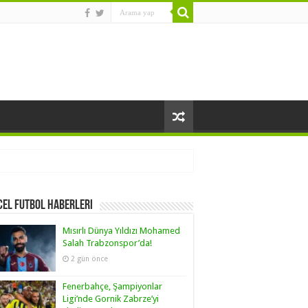
el Futbol Haberleri
Mısırlı Dünya Yıldızı Mohamed
Salah Trabzonspor’da!
2 gün önce
Fenerbahçe, Şampiyonlar
Ligi’nde Gornik Zabrze’yi