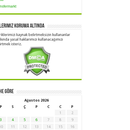
nsfermarkt
lerimiz Koruma Altında
riklerimizi kaynak belirtmeksizin kullananlar
kında yasal haklarımızı kullanacağımızı
irtmek isteriz.
he Göre
Ağustos 2026
P
S
Ç
P
C
C
P
1
2
3
4
5
6
7
8
9
10
11
12
13
14
15
16