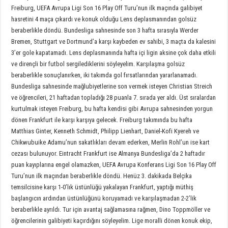
Freiburg, UEFA Avrupa Ligi Son 16 Play Off Turu’nun ilk maçında galibiyet
hasretini 4 maça çıkardı ve konuk olduğu Lens deplasmanından golsüz
beraberlikle döndü. Bundesliga sahnesinde son 3 hafta sırasıyla Werder
Bremen, Stuttgart ve Dortmund’a karşı kaybeden ev sahibi, 3 maçta da kalesini
3’er gole kapatamadı. Lens deplasmanında hafta içi ligin aksine çok daha etkili
ve dirençli bir futbol sergilediklerini söyleyelim. Karşılaşma golsüz
beraberlikle sonuçlanırken, iki takımda gol fırsatlarından yararlanamadı.
Bundesliga sahnesinde mağlubiyetlerine son vermek isteyen Christian Streich
ve öğrencileri, 21 haftadan topladığı 28 puanla 7. sırada yer aldı. Üst sıralardan
kurtulmak isteyen Freiburg, bu hafta kendisi gibi Avrupa sahnesinden yorgun
dönen Frankfurt ile karşı karşıya gelecek. Freiburg takımında bu hafta
Matthias Ginter, Kenneth Schmidt, Philipp Lienhart, Daniel-Kofi Kyereh ve
Chikwubuike Adamu’nun sakatlıkları devam ederken, Merlin Rohl’un ise kart
cezası bulunuyor. Eintracht Frankfurt ise Almanya Bundesliga’da 2 haftadır
puan kayıplarına engel olamazken, UEFA Avrupa Konferans Ligi Son 16 Play Off
Turu’nun ilk maçından beraberlikle döndü. Henüz 3. dakikada Belçika
temsilcisine karşı 1-0’lık üstünlüğü yakalayan Frankfurt, yaptığı müthiş
başlangıcın ardından üstünlüğünü koruyamadı ve karşılaşmadan 2-2’lik
beraberlikle ayrıldı. Tur için avantaj sağlamasına rağmen, Dino Toppmöller ve
öğrencilerinin galibiyeti kaçırdığını söyleyelim. Lige moralli dönen konuk ekip,