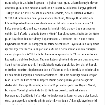
Bundesliga’da 22. hafta heyecanı 18 Şubat Pazar günü 2 karşılaşmayla devam
ederken, günün son maçında Bochum ile Bayern Münih karşı karşıya gelecek.
Türkiye saati ile 19:30’da sahne alacak mücadele, beIN SPORTS 4 ve tivibu
SPOR 2 ekranlarından canlı yayınlanacak. Bochum, Almanya Bundesliga’da
küme düşme tehlikesini yakından hisseden takımlar arasında yer alıyor. 21
hafta sonunda düşme hattıyla puan farkını bir türlü açmayı başaramayan ev
sahibi, 22. haftada iç sahada Bayern Münih’i konuk edecek. 3 haftadır üst üste
puan kayıplarından kurtulmayı başaramayan, 21 haftanın ise 17’sinde puan
kaybeden Bochum’un, şampiyonluk mücadelesi veren Bayern Münih karşısında
işi oldukça zor. Sezonun ilk yarısında Münih’e deplasmanda konuk olmuşlar
ve karşılaşmadan 7-0’lık tarihi bir hezimetle ayrılmışlardı. 21 haftada sadece 4
kez galip gelebilen Bochum, Thomas Letsch yönetiminde yoluna devam ediyor.
Son 3 haftayı 2 beraberlik, 1 mağlubiyetle geride bıraktılar. Son olarak konuk
oldukları Frankfurt deplasmanından 1-1’lik beraberlikle döndüklerini belirtelim.
Ev sahibinde karşılaşma öncesi Mohammed Tolba’nın sakatlığı devam ediyor.
Matus Bero ise kart cezalısı. Bayern Münih şampiyonluk yarışında ağır bir
darbe aldı. Almanya Bundesliga’da son 11 yılı ambargo koyan Bayern Münih,
bu sezon Tuchel yönetiminde bir türlü Bayer Leverkusen’i yakalamayı
başaramadı. Geçtiğimiz hafta lider ile deplasmanda karşı karşıya gelen konuk
ekip, şampiyonluk yolunda çıktığı en kritik virajdan 3-0’lık mağlubiyetle ayrıldı.