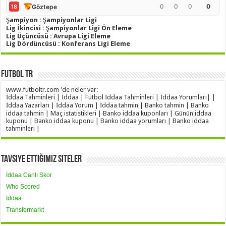
0
0
0
0
Göztepe
18
Şampiyon : Şampiyonlar Ligi
Lig İkincisi : Şampiyonlar Ligi Ön Eleme
Lig Üçüncüsü : Avrupa Ligi Eleme
Lig Dördüncüsü : Konferans Ligi Eleme
Futbol TR
www.futboltr.com 'de neler var:
İddaa Tahminleri | İddaa | Futbol İddaa Tahminleri | İddaa Yorumları| |
İddaa Yazarları | İddaa Yorum | İddaa tahmin | Banko tahmin | Banko
iddaa tahmin | Maç istatistikleri | Banko iddaa kuponları | Günün iddaa
kuponu | Banko iddaa kuponu | Banko iddaa yorumları | Banko iddaa
tahminleri |
Tavsiye Ettiğimiz Siteler
İddaa Canlı Skor
Who Scored
İddaa
Transfermarkt