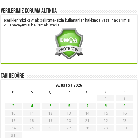
Verilerimiz Koruma Altında
İçeriklerimizi kaynak belirtmeksizin kullananlar hakkında yasal haklarımızı
kullanacağımızı belirtmek isteriz.
Tarihe Göre
Ağustos 2026
P
S
Ç
P
C
C
P
1
2
3
4
5
6
7
8
9
10
11
12
13
14
15
16
17
18
19
20
21
22
23
24
25
26
27
28
29
30
31