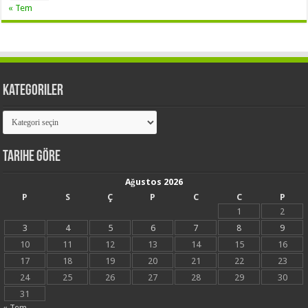
« Tem
Kategoriler
Kategoriler
Tarihe Göre
Ağustos 2026
P
S
Ç
P
C
C
P
1
2
3
4
5
6
7
8
9
10
11
12
13
14
15
16
17
18
19
20
21
22
23
24
25
26
27
28
29
30
31
« Tem