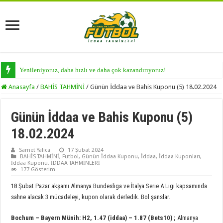
Yenileniyoruz, daha hızlı ve daha çok kazandırıyoruz!
Anasayfa
/
BAHİS TAHMİNİ
/
Günün İddaa ve Bahis Kuponu (5) 18.02.2024
Günün İddaa ve Bahis Kuponu (5)
18.02.2024
Samet Yalica
17 Şubat 2024
BAHİS TAHMİNİ
,
Futbol
,
Günün İddaa Kuponu
,
İddaa
,
İddaa Kuponları
,
İddaa Kuponu
,
İDDAA TAHMİNLERİ
177 Gösterim
18 Şubat Pazar akşamı Almanya Bundesliga ve İtalya Serie A Ligi kapsamında
sahne alacak 3 mücadeleyi, kupon olarak derledik. Bol şanslar.
Bochum – Bayern Münih: H2, 1.47 (iddaa) – 1.87 (Bets10) ;
Almanya