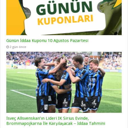
Günün İddaa Kuponu 10 Ağustos Pazartesi
2 gün önce
İsveç Allsvenskan’ın Lideri IK Sirius Evinde,
Brommapojkarna İle Karşılaşacak – İddaa Tahmini