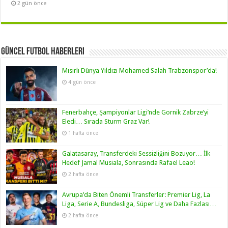
2 gün önce
Güncel Futbol Haberleri
Mısırlı Dünya Yıldızı Mohamed Salah Trabzonspor’da!
4 gün önce
Fenerbahçe, Şampiyonlar Ligi’nde Gornik Zabrze’yi
Eledi… Sırada Sturm Graz Var!
1 hafta önce
Galatasaray, Transferdeki Sessizliğini Bozuyor… İlk
Hedef Jamal Musiala, Sonrasında Rafael Leao!
2 hafta önce
Avrupa’da Biten Önemli Transferler: Premier Lig, La
Liga, Serie A, Bundesliga, Süper Lig ve Daha Fazlası…
2 hafta önce