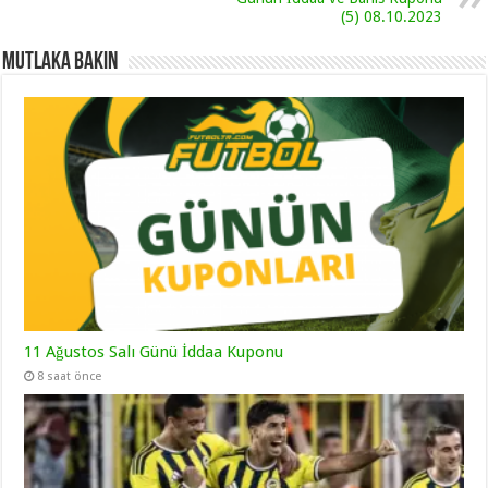
(5) 08.10.2023
Mutlaka Bakın
11 Ağustos Salı Günü İddaa Kuponu
8 saat önce