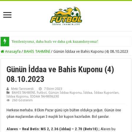
Yenileniyoruz, daha hızlı ve daha çok kazandırıyoruz!
Anasayfa
/
BAHİS TAHMİNİ
/
Günün İddaa ve Bahis Kuponu (4) 08.10.2023
Günün İddaa ve Bahis Kuponu (4)
08.10.2023
Meki Tanrıverdi
7 Ekim 2023
BAHİS TAHMİNİ
,
Futbol
,
Günün İddaa Kuponu
,
İddaa
,
İddaa Kuponları
,
İddaa Kuponu
,
İDDAA TAHMİNLERİ
260 Gösterim
Herkese merhaba. 8 Ekim Pazar günü için bülten oldukça yoğun. Günün öne
çıkan maçlarından oluşan 3 maçlık bir kupon hazırladım. Bol şanslar.
Alaves – Real Betis: MS 2, 2.36 (iddaa) – 2.70 (Bets10) ;
Alaves bu