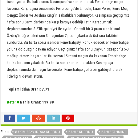
başarıyorlar. Bu hafta sonu Kasımpaşa’ya konuk olacak Fenerbahçe maçın
favorisi. Karşılaşma öncesinde Fenerbahçe’de Lincoln, Luan Peres, Emre Mor,
Cengiz Ünder ve Joshua King’in sakatlıkları bulunuyor. Kasımpaşa geçtiğimiz
hafta sonu Semt derbisinde karşı karşıya geldiği Fatih Karagümrük
deplasmanından 3-2’lik galibiyet ile ayrıldı. Önemli bir 3 puan alan Kemal
Özdeş’in öğrencileri son 3 maçından 7 puan çıkartarak üst sıra takibini
sürdürdü. Bu hafta sonu ise lider Fenerbahçe’yi konuk edecekler. Fenerbahçe
yoluna dolduzgin devam ediyor. Geçtiğimiz hafta sonu Çaykur Rizespor’u 5-0
mağlup etmeyi başardılar. Bu sezon 15 resmi maçını da kazanan Fenerbahçe
harika bir form yakaladı. Bu hafta sonu konuk olacakları Kasımpaşa
deplasmanında da maçın favorisiler. Fenerbahçe gollü bir galibiyet olarak
liderliğini devam ettirir.
Toplam İddaa Oranı: 7.71
Bets10
Bahis Oranı:
119.88
Etiket
8 EKIM 2023 İDDAA KUPONU
BAHIS KUPONU
BAHIS TAHMINI