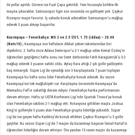
ile yollar ayrıldı. Göreve ise Fuat Çapa getirildi. Yeni hocasıyla birlikte ilk
maçına çıkacaklar. Samsunspor ligin son sırasında ve galibiyeti yok. Çaykur
Rizespor maçın favorisi. İç sahada konuk edecekleri Samsunspor’u mağlup
ederek 3 puan almayı başarırlar.
Kasımpaşa – Fenerbahçe: MS 2 ve 2.5 ÜST, 1.73 (iddaa) – 20.00
(Bets10) ;
Kasımpaşa son haftaların dikkat çeken takımlarından biri
diyebiliriz. 2. hafta önce Adana Demirspor’u 2-1 mağlup eden Kemal Özdeş’in
öğrencileri geçtiğimiz hafta sonu ise Semt derbisinde Fatih Karagümrük’ü 3-2
mağlup ederek 3 puanın sahibi oldu. Aytaç Kara attığı 2 şık golle galibiyetin
baş mimarıydı. Süper Lig’de oynadığı son 3 karşılaşmada 7 puan toplayan
Kasımpaşa bu hafta sonu lider Fenerbahçe’yi konuk edecek. Bu sezon
Kasımpaşa’nın tek mağlubiyeti var. Karşılaşma öncesinde Kasımpaşa’da
Mamadou Fall’ın sakatlığı devam ediyor. Fenerbahçe harika performansını
devam ettiriyor. Hafta içi UEFA Konferans Ligi’nde Spartak Trnava’ya konuk
olan Fenerbahçe rakibini 2-1 mağlup etti. Rotasyona gittikleri maçta Joshua
King’in golleriyle 3 puanı alan Fenerbahçe grupta liderliğe yükseldi. Süper
Lig’de ise geçen hafta Kadıköy’de konuk ettikleri Çaykur Rizespor’u 5 golle
geçtiler. Bu sezon Süper Lig’de 7 maçını da kazanmayı başaran İsmail Kartal’ın
öğrencileri liderliğini devam ettiriyor. Öte yandan 15 resmi maçtır da kazanmayı