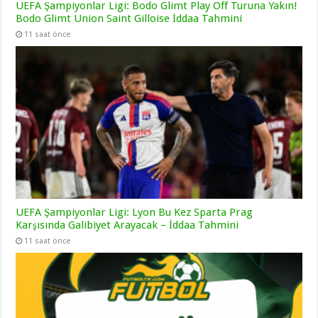
UEFA Şampiyonlar Ligi: Bodo Glimt Play Off Turuna Yakın!
Bodo Glimt Union Saint Gilloise İddaa Tahmini
11 saat önce
UEFA Şampiyonlar Ligi: Lyon Bu Kez Sparta Prag
Karşısında Galibiyet Arayacak – İddaa Tahmini
11 saat önce