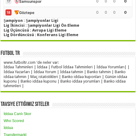
0
0
0
0
Samsunspor
17
0
0
0
0
Göztepe
18
Şampiyon : Şampiyonlar Ligi
Lig İkincisi : Şampiyonlar Ligi Ön Eleme
Lig Üçüncüsü : Avrupa Ligi Eleme
Lig Dördüncüsü : Konferans Ligi Eleme
Futbol TR
www.futboltr.com 'de neler var:
İddaa Tahminleri | İddaa | Futbol İddaa Tahminleri | İddaa Yorumları| |
İddaa Yazarları | İddaa Yorum | İddaa tahmin | Banko tahmin | Banko
iddaa tahmin | Maç istatistikleri | Banko iddaa kuponları | Günün iddaa
kuponu | Banko iddaa kuponu | Banko iddaa yorumları | Banko iddaa
tahminleri |
Tavsiye Ettiğimiz Siteler
İddaa Canlı Skor
Who Scored
İddaa
Transfermarkt