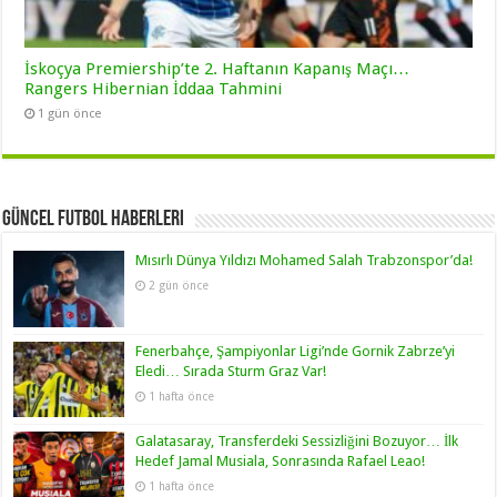
İskoçya Premiership’te 2. Haftanın Kapanış Maçı…
Rangers Hibernian İddaa Tahmini
1 gün önce
Güncel Futbol Haberleri
Mısırlı Dünya Yıldızı Mohamed Salah Trabzonspor’da!
2 gün önce
Fenerbahçe, Şampiyonlar Ligi’nde Gornik Zabrze’yi
Eledi… Sırada Sturm Graz Var!
1 hafta önce
Galatasaray, Transferdeki Sessizliğini Bozuyor… İlk
Hedef Jamal Musiala, Sonrasında Rafael Leao!
1 hafta önce