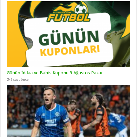
Günün İddaa ve Bahis Kuponu 9 Ağustos Pazar
6 saat önce