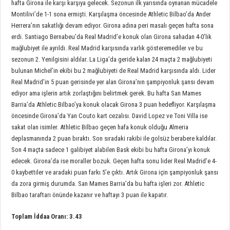
hafta Girona ile karşı karşıya gelecek. Sezonun ilk yarısında oynanan mücadele
Montilivi’de 1-1 sona ermişti. Karşılaşma öncesinde Athletic Bilbao’da Ander
Herrera’nın sakatlığı devam ediyor. Girona adına peri masalı geçen hafta sona
erdi. Santiago Bernabeu’da Real Madrid’e konuk olan Girona sahadan 4-0’lık
mağlubiyet ile ayrıldı. Real Madrid karşısında varlık gösteremediler ve bu
sezonun 2. Yenilgisini aldılar. La Liga’da geride kalan 24 maçta 2 mağlubiyeti
bulunan Michel’in ekibi bu 2 mağlubiyeti de Real Madrid karşısında aldı. Lider
Real Madrid’in 5 puan gerisinde yer alan Girona’nın şampiyonluk şansı devam
ediyor ama işlerin artık zorlaştığını belirtmek gerek. Bu hafta San Mames
Barria’da Athletic Bilbao’ya konuk olacak Girona 3 puan hedefliyor. Karşılaşma
öncesinde Girona’da Yan Couto kart cezalısı. David Lopez ve Toni Villa ise
sakat olan isimler. Athletic Bilbao geçen hafa konuk olduğu Almeria
deplasmanında 2 puan bıraktı. Son sıradaki rakibi ile golsüz berabere kaldılar.
Son 4 maçta sadece 1 galibiyet alabilen Bask ekibi bu hafta Girona’yı konuk
edecek. Girona’da ise moraller bozuk. Geçen hafta sonu lider Real Madrid’e 4-
0 kaybettiler ve aradaki puan farkı 5’e çıktı. Artık Girona için şampiyonluk şansı
da zora girmiş durumda. San Mames Barria’da bu hafta işleri zor. Athletic
Bilbao taraftarı önünde kazanır ve haftayı 3 puan ile kapatır.
Toplam İddaa Oranı: 3.43