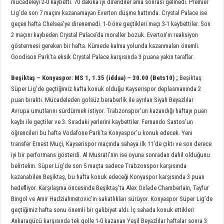
mücadeleyi 2-0 kaybetti. 70 dakika iyi direndiler ama sonrası gelmedi. Premier
Lig’de son 7 maçını kazanamayan Everton düşme hattında. Crystal Palace ise
geçen hafta Chelsea’ye direnemedi. 1-0 öne geçtikleri maçı 3-1 kaybettiler. Son
2 maçını kaybeden Crystal Palace’da moraller bozuk. Everton’ın reaksiyon
göstermesi gereken bir hafta. Kümede kalma yolunda kazanmaları önemli.
Goodison Park’ta eksik Crystal Palace karşısında 3 puana yakın taraflar.
Beşiktaş – Konyaspor: MS 1, 1.35 (iddaa) – 30.00 (Bets10) ;
Beşiktaş
Süper Lig’de geçtiğimiz hafta konuk olduğu Kayserispor deplasmanında 2
puan bıraktı. Mücadeleden golsüz beraberlik ile ayrılan Siyah Beyazlılar
Avrupa umutlarını sürdürmek istiyor. Trabzonspor’un kazandığı haftayı puan
kaybı ile geçtiler ve 3. Sıradaki yerlerini kaybettiler. Fernando Santos’un
öğrencileri bu hafta Vodafone Park’ta Konyaspor’u konuk edecek. Yeni
transfer Ernest Muçi, Kayserispor maçında sahaya ilk 11’de çıktı ve son derece
iyi bir performans gösterdi. Al Musrati’nin ise oyuna sonradan dahil olduğunu
belirtelim. Süper Lig’de son 5 maçta sadece Trabzonspor karşısında
kazanabilen Beşiktaş, bu hafta konuk edeceği Konyaspor karşısında 3 puan
hedefliyor. Karşılaşma öncesinde Beşiktaş’ta Alex Oxlade Chamberlain, Tayfur
Bingol ve Amir Hadziahmetovic’in sakatlıkları sürüyor. Konyaspor Süper Lig’de
geçtiğimiz hafta sonu önemli bir galibiyet aldı. İç sahada konuk ettikleri
Ankaragücü karşısında tek golle 1-0 kazanan Yeşil Beyazlılar haftalar sonra 3