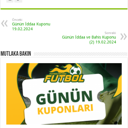
Önceki
Günün İddaa Kuponu
19.02.2024
Sonraki
Günün İddaa ve Bahis Kuponu
(2) 19.02.2024
Mutlaka Bakın