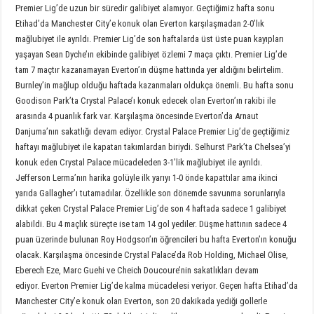
Premier Lig’de uzun bir süredir galibiyet alamıyor. Geçtiğimiz hafta sonu
Etihad’da Manchester City’e konuk olan Everton karşılaşmadan 2-0’lık
mağlubiyet ile ayrıldı. Premier Lig’de son haftalarda üst üste puan kayıpları
yaşayan Sean Dyche’ın ekibinde galibiyet özlemi 7 maça çıktı. Premier Lig’de
tam 7 maçtır kazanamayan Everton’ın düşme hattında yer aldığını belirtelim.
Burnley’in mağlup olduğu haftada kazanmaları oldukça önemli. Bu hafta sonu
Goodison Park’ta Crystal Palace’ı konuk edecek olan Everton’ın rakibi ile
arasında 4 puanlık fark var. Karşılaşma öncesinde Everton’da Arnaut
Danjuma’nın sakatlığı devam ediyor. Crystal Palace Premier Lig’de geçtiğimiz
haftayı mağlubiyet ile kapatan takımlardan biriydi. Selhurst Park’ta Chelsea’yi
konuk eden Crystal Palace mücadeleden 3-1’lik mağlubiyet ile ayrıldı.
Jefferson Lerma’nın harika golüyle ilk yarıyı 1-0 önde kapattılar ama ikinci
yarıda Gallagher’ı tutamadılar. Özellikle son dönemde savunma sorunlarıyla
dikkat çeken Crystal Palace Premier Lig’de son 4 haftada sadece 1 galibiyet
alabildi. Bu 4 maçlık süreçte ise tam 14 gol yediler. Düşme hattının sadece 4
puan üzerinde bulunan Roy Hodgson’ın öğrencileri bu hafta Everton’ın konuğu
olacak. Karşılaşma öncesinde Crystal Palace’da Rob Holding, Michael Olise,
Eberech Eze, Marc Guehi ve Cheich Doucoure’nin sakatlıkları devam
ediyor. Everton Premier Lig’de kalma mücadelesi veriyor. Geçen hafta Etihad’da
Manchester City’e konuk olan Everton, son 20 dakikada yediği gollerle