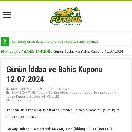
Yenileniyoruz, daha hızlı ve daha çok kazandırıyoruz!
Anasayfa
/
BAHİS TAHMİNİ
/
Günün İddaa ve Bahis Kuponu 12.07.2024
Günün İddaa ve Bahis Kuponu
12.07.2024
Meki Tanrıverdi
11 Temmuz 2024
BAHİS TAHMİNİ
,
Futbol
,
Günün İddaa Kuponu
,
İddaa
,
İddaa Kuponları
,
İddaa Kuponu
,
İDDAA TAHMİNLERİ
53 Gösterim
12 Temmuz Cuma günü için İrlanda Premier Lig maçlarından oluşturduğum
iddaa kuponum hazır.
Galway United – Waterford:
KGVAR
, 1.58 (iddaa) – 1.78 (Bets10) ;