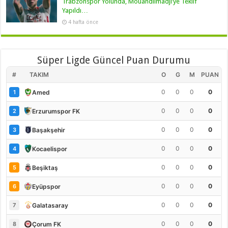
Trabzonspor Yolunda, Mouandilmadji’ye Teklif
Yapıldı…
4 hafta önce
Süper Ligde Güncel Puan Durumu
#
TAKIM
O
G
M
PUAN
0
0
0
0
Amed
1
0
0
0
0
Erzurumspor FK
2
0
0
0
0
Başakşehir
3
0
0
0
0
Kocaelispor
4
0
0
0
0
Beşiktaş
5
0
0
0
0
Eyüpspor
6
0
0
0
0
Galatasaray
7
0
0
0
0
Çorum FK
8