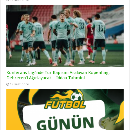
Konferans Ligi’nde Tur Kapısını Aralayan Kopenhag,
Debrecen’i Ağırlayacak – İddaa Tahmini
19 saat önce