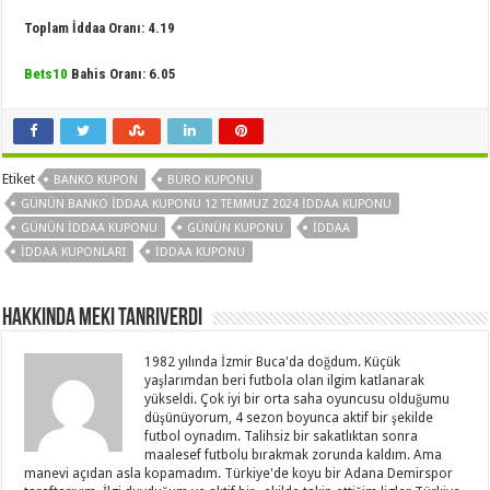
Toplam İddaa Oranı: 4.19
Bets10
Bahis Oranı: 6.05
Etiket
BANKO KUPON
BÜRO KUPONU
GÜNÜN BANKO IDDAA KUPONU 12 TEMMUZ 2024 IDDAA KUPONU
GÜNÜN IDDAA KUPONU
GÜNÜN KUPONU
IDDAA
IDDAA KUPONLARI
IDDAA KUPONU
Hakkında Meki Tanrıverdi
1982 yılında İzmir Buca'da doğdum. Küçük
yaşlarımdan beri futbola olan ilgim katlanarak
yükseldi. Çok iyi bir orta saha oyuncusu olduğumu
düşünüyorum, 4 sezon boyunca aktif bir şekilde
futbol oynadım. Talihsiz bir sakatlıktan sonra
maalesef futbolu bırakmak zorunda kaldım. Ama
manevi açıdan asla kopamadım. Türkiye'de koyu bir Adana Demirspor