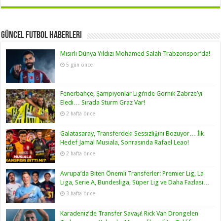
Güncel Futbol Haberleri
Mısırlı Dünya Yıldızı Mohamed Salah Trabzonspor’da!
5 gün önce
Fenerbahçe, Şampiyonlar Ligi’nde Gornik Zabrze’yi
Eledi… Sırada Sturm Graz Var!
2 hafta önce
Galatasaray, Transferdeki Sessizliğini Bozuyor… İlk
Hedef Jamal Musiala, Sonrasında Rafael Leao!
2 hafta önce
Avrupa’da Biten Önemli Transferler: Premier Lig, La
Liga, Serie A, Bundesliga, Süper Lig ve Daha Fazlası…
3 hafta önce
Karadeniz’de Transfer Savaşı! Rick Van Drongelen