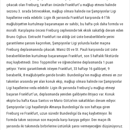
çıkacak olan Freiburg, taraftarı önünde Frankfurt’u mağlup etmesi halinde
sezonu 3. sırada bitirecekken, mağlup olması halinde ise Şampiyonlar Ligi
hayallerine veda edebilir. Ligin ilk yarısında Frankfurt karşısında 4-1’lik
mağlubiyetten kurtulmayı başaramayan ev sahibi, bu hafta çok daha formda ve
moralli. Karşılaşma öncesi Freiburg cephesinde tek eksik sakatlığı devam eden
Bruno Ogbus. Eintracht Frankfurt ise aldığı üst üste beraberliklerle yerini
garantileme şansını kaçırırken, Şampiyonlar Ligi yolunda kader maçına
Freiburg deplasmanında çıkacak. Mainz 05 ve St. Pauli karşısında üst üste
beraberliklerden kurtulmayı başaramayan Frankfurt, son 5 haftalık fikstürde
maç kaybetmedi. Dino Toppmöller ve öğrencilerine deplasmanda 1 puan
yetiyor. Yerini garantilemek isteyen Frankfurt, 33 haftayı 16 galibiyet, 9
beraberlik, 8 mağlubiyetle geride bıraktı. Bundesliga’nın mağlup etmesi en zor
takımları arasında yer alan konuk ekip, mağlup olması halinde ise Şampiyonlar
Ligi hayallerine veda edebilir. Ligin ilk yarısında Freiburg’u mağlup etmeyi
başaran Frankfurt’un, deplasmanda yeniden galibiyete ihtiyacı var. Konuk
ekipte bu hafta Kaua Santos ve Mario Götze’nin sakatlıkları devam ediyor.
Şampiyonlar Ligi hayalleriyle Almanya Bundesliga’da son haftaya giren
Freiburg ve Frankfurt, uzun süredir Bundesliga’da maç kaybetmiyor. İki
formda takım sezonun son maçında karşı karşıya geliyor. Dev maçın ilk
yarısında iki takımında birbirlerine üstünlük şansı vermeyeceğini düşünüyoruz.