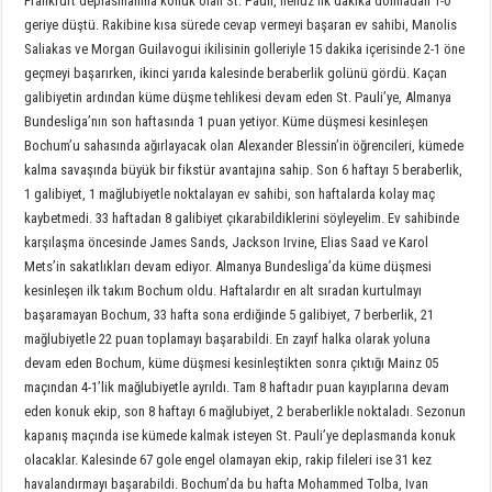
Frankfurt deplasmanına konuk olan St. Pauli, henüz ilk dakika dolmadan 1-0
geriye düştü. Rakibine kısa sürede cevap vermeyi başaran ev sahibi, Manolis
Saliakas ve Morgan Guilavogui ikilisinin golleriyle 15 dakika içerisinde 2-1 öne
geçmeyi başarırken, ikinci yarıda kalesinde beraberlik golünü gördü. Kaçan
galibiyetin ardından küme düşme tehlikesi devam eden St. Pauli’ye, Almanya
Bundesliga’nın son haftasında 1 puan yetiyor. Küme düşmesi kesinleşen
Bochum’u sahasında ağırlayacak olan Alexander Blessin’in öğrencileri, kümede
kalma savaşında büyük bir fikstür avantajına sahip. Son 6 haftayı 5 beraberlik,
1 galibiyet, 1 mağlubiyetle noktalayan ev sahibi, son haftalarda kolay maç
kaybetmedi. 33 haftadan 8 galibiyet çıkarabildiklerini söyleyelim. Ev sahibinde
karşılaşma öncesinde James Sands, Jackson Irvine, Elias Saad ve Karol
Mets’in sakatlıkları devam ediyor. Almanya Bundesliga’da küme düşmesi
kesinleşen ilk takım Bochum oldu. Haftalardır en alt sıradan kurtulmayı
başaramayan Bochum, 33 hafta sona erdiğinde 5 galibiyet, 7 berberlik, 21
mağlubiyetle 22 puan toplamayı başarabildi. En zayıf halka olarak yoluna
devam eden Bochum, küme düşmesi kesinleştikten sonra çıktığı Mainz 05
maçından 4-1’lik mağlubiyetle ayrıldı. Tam 8 haftadır puan kayıplarına devam
eden konuk ekip, son 8 haftayı 6 mağlubiyet, 2 beraberlikle noktaladı. Sezonun
kapanış maçında ise kümede kalmak isteyen St. Pauli’ye deplasmanda konuk
olacaklar. Kalesinde 67 gole engel olamayan ekip, rakip fileleri ise 31 kez
havalandırmayı başarabildi. Bochum’da bu hafta Mohammed Tolba, Ivan