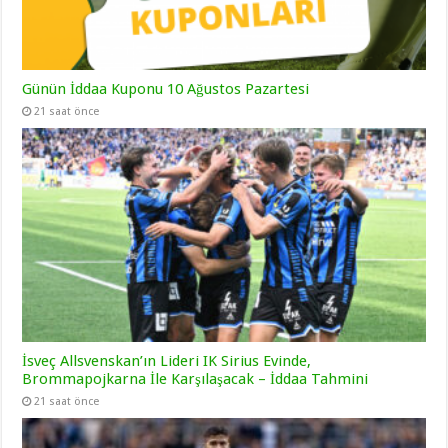
Günün İddaa Kuponu 10 Ağustos Pazartesi
21 saat önce
İsveç Allsvenskan’ın Lideri IK Sirius Evinde,
Brommapojkarna İle Karşılaşacak – İddaa Tahmini
21 saat önce