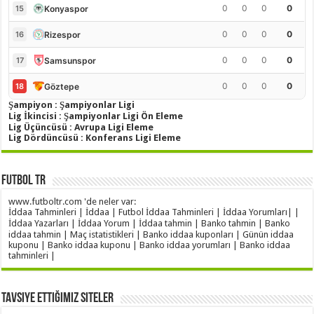
0
0
0
0
Konyaspor
15
0
0
0
0
Rizespor
16
0
0
0
0
Samsunspor
17
0
0
0
0
Göztepe
18
Şampiyon : Şampiyonlar Ligi
Lig İkincisi : Şampiyonlar Ligi Ön Eleme
Lig Üçüncüsü : Avrupa Ligi Eleme
Lig Dördüncüsü : Konferans Ligi Eleme
Futbol TR
www.futboltr.com 'de neler var:
İddaa Tahminleri | İddaa | Futbol İddaa Tahminleri | İddaa Yorumları| |
İddaa Yazarları | İddaa Yorum | İddaa tahmin | Banko tahmin | Banko
iddaa tahmin | Maç istatistikleri | Banko iddaa kuponları | Günün iddaa
kuponu | Banko iddaa kuponu | Banko iddaa yorumları | Banko iddaa
tahminleri |
Tavsiye Ettiğimiz Siteler