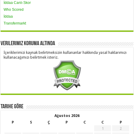
İddaa Canlı Skor
Who Scored
İddaa
Transfermarkt
Verilerimiz Koruma Altında
İçeriklerimizi kaynak belirtmeksizin kullananlar hakkında yasal haklarımızı
kullanacağımızı belirtmek isteriz.
Tarihe Göre
Ağustos 2026
P
S
Ç
P
C
C
P
1
2