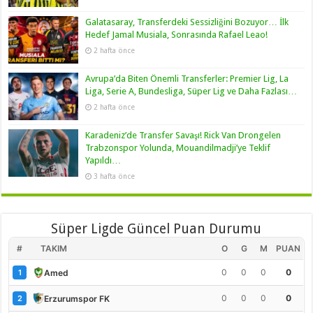
Galatasaray, Transferdeki Sessizliğini Bozuyor… İlk
Hedef Jamal Musiala, Sonrasında Rafael Leao!
2 hafta önce
Avrupa’da Biten Önemli Transferler: Premier Lig, La
Liga, Serie A, Bundesliga, Süper Lig ve Daha Fazlası…
2 hafta önce
Karadeniz’de Transfer Savaşı! Rick Van Drongelen
Trabzonspor Yolunda, Mouandilmadji’ye Teklif
Yapıldı…
3 hafta önce
Süper Ligde Güncel Puan Durumu
#
TAKIM
O
G
M
PUAN
0
0
0
0
Amed
1
0
0
0
0
Erzurumspor FK
2