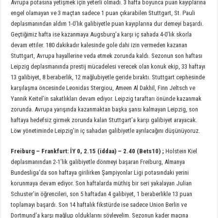
Avrupa potasına yetişmek için yeterli olmadı. 3 hafta boyunca puan kayıplarına
engel olamayan ve 3 maçtan sadece 1 puan çıkarabilen Stuttgart, St. Pauli
deplasmanından aldım 1-0’lık galibiyetle puan kayıplarına dur demeyi başardı.
Geçtiğimiz hafta ise kazanmaya Augsburg’a karşı iç sahada 4-0’lık skorla
devam ettiler. 180 dakikadır kalesinde gole dahi izin vermeden kazanan
Stuttgart, Avrupa hayallerine veda etmek zorunda kaldı. Sezonun son haftası
Leipzig deplasmanında prestij mücadelesi verecek olan konuk ekip, 33 haftayı
13 galibiyet, 8 beraberlik, 12 mağlubiyetle geride bıraktı. Stuttgart cephesinde
karşılaşma öncesinde Leonidas Stergiou, Ameen Al Dakhil, Finn Jeltsch ve
Yannik Keitel’in sakatlıkları devam ediyor. Leipzig taraftarı önünde kazanmak
zorunda. Avrupa yarışında kazanmaktan başka şansı kalmayan Leipzig, son
haftaya hedefsiz girmek zorunda kalan Stuttgart’a karşı galibiyet arayacak.
Löw yönetiminde Leipzig’in iç sahadan galibiyetle ayrılacağını düşünüyoruz.
Freiburg
–
Frankfurt
: İY 0, 2.15 (iddaa) – 2.40 (Bets10) ;
Holstein Kiel
deplasmanından 2-1’lik galibiyetle dönmeyi başaran Freiburg, Almanya
Bundesliga’da son haftaya girilirken Şampiyonlar Ligi potasındaki yerini
korunmaya devam ediyor. Son haftalarda müthiş bir seri yakalayan Julian
Schuster’in öğrencileri, son 5 haftadan 4 galibiyet, 1 beraberlikle 13 puan
toplamayı başardı. Son 14 haftalık fikstürde ise sadece Union Berlin ve
Dortmund’a karşı mağlup olduklarını söyleyelim. Sezonun kader maçına