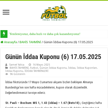
Yenileniyoruz, daha hızlı ve daha çok kazandırıyoruz!
Anasayfa
/
BAHİS TAHMİNİ
/
Günün İddaa Kuponu (6) 17.05.2025
Günün İddaa Kuponu (6) 17.05.2025
Samet Yalica
16 Mayıs 2025
BAHİS TAHMİNİ
,
Futbol
,
Günün İddaa Kuponu
,
İddaa
,
İddaa Kuponları
,
İddaa Kuponu
,
İDDAA TAHMİNLERİ
96 Gösterim
İddaa fikstüründe 17 Mayıs Cumartesi akşamı bizleri bekleyen Almanya
Bundesliga’nın son hafta mücadelelerini, kupon olarak düzenledik.
Değerlendirmenizi tavsiye ederiz.
St. Pauli
–
Bochum
: MS 1, 1.43 (iddaa) – 1.67 (Bets10) ;
Geçtiğimiz hafta