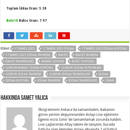
Toplam İddaa Oranı: 5.38
Bets10
Bahis Oranı: 7.97
Etiket
17 MAYIS 2025
17 MAYIS 2025 İDDAA
17 MAYIS 2025 IDDAA KUPONU
17 MAYIS 2025 İDDAA TAHMINI
BAHIS
BAHIS TAHMINI
BAHIS TAHMINLERI
BANKO KUPON
BÜRO KUPONU
GÜNÜN BANKO IDDAA KUPONU
GÜNÜN IDDAA KUPONLARI
GÜNÜN IDDAA TAHMINI
GÜNÜN IDDAA TAHMINLERI
IDDAA
IDDAA KUPONU
IDDAA TAHMINI
IDDAA TAHMINLERI
ORAN
Hakkında Samet Yalica
İlköğretimimi Ankara'da tamamladım. Babamın
görev yerinin değişmesinden dolayı Lise eğitimimi
Egenin incisi İzmir'de tamamlamak zorunda kaldım.
Lise çağlarımda Altay takımı ile tanıştım, burada
futbola olan ilgimden dolayı altyapıda 2 yıl futbol