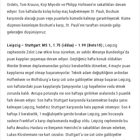
Ordets, Tom Krauss, Koji Miyoshi ve Philipp Hofmann’ın sakatlıkları devam
ediyor. Son haftalarda kolay kolay maç kaybetmeyen St. Pauli, Bochum
karşısında alacağı puan veya puanlarla kümede kalmayı garantileyecek. Küme
düşmesi kesinleşen Bochum’a karşı, St. Pauli’nin taraftarı önünde galip
geleceğini düşünüyoruz.
Leipzig
–
Stuttgart
: MS 1, 1.75 (iddaa) – 1.99 (Bets10) ;
Leipzig
cephesinde Zslot Löw etkisi kısa sürerken, ev sahibi Almanya Bundesliga’da
puan kayıpları yaşamaya devam ediyor. Geçtiğimiz hafta konuk oldukları
Werder Bremen deplasmanından golsüz beraberlikle dönerken, 4 maçtır puan
kayıplarına engel olmayı başaramıyorlar. Teknik adam değişikliğinin ardından
Hoffenheim ve Wolfsburg’a karşı üst üste galibiyetler almayı başaran Leipzig,
son haftalardaki puan kayıplarıyla Şampiyonlar Ligi hayallerine veda etmek
zorunda kaldı. Avrupa potasıyla ise son haftaya girilirken aralarında 3 puanlık
fark devam ediyor. Son hafta Stuttgart karşısında kazanmaktan başka şansı
kalmayan Leipzig, hedefsiz Stuttgart karşısında hata yapmak istemiyor. Son 4
haftayı 3 beraberlik, 1 mağlubiyetle geride bırakan Leipzig, yeni hocasıyla
sadece Frankfurt’a karşı deplasmanda mağlup oldu. Leipzig cephesinde bu
hafta Amadou Haidara ve Benjamin Henrichs’in sakatlıkları devam ederken,
Lukas Klostermann ise kart cezalısı. Stuttgart’a ise üst üste galibiyetler