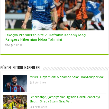
İskoçya Premiership’te 2. Haftanın Kapanış Maçı…
Rangers Hibernian İddaa Tahmini
2 gün önce
Güncel Futbol Haberleri
Mısırlı Dünya Yıldızı Mohamed Salah Trabzonspor’da!
3 gün önce
Fenerbahçe, Şampiyonlar Ligi’nde Gornik Zabrze’yi
Eledi… Sırada Sturm Graz Var!
1 hafta önce