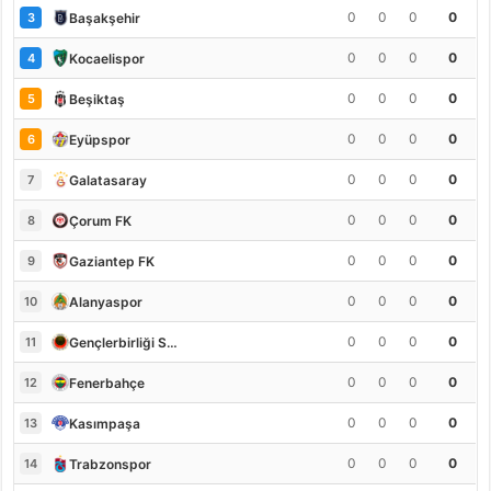
0
0
0
0
Başakşehir
3
0
0
0
0
Kocaelispor
4
0
0
0
0
Beşiktaş
5
0
0
0
0
Eyüpspor
6
0
0
0
0
Galatasaray
7
0
0
0
0
Çorum FK
8
0
0
0
0
Gaziantep FK
9
0
0
0
0
Alanyaspor
10
0
0
0
0
Gençlerbirliği S.K.
11
0
0
0
0
Fenerbahçe
12
0
0
0
0
Kasımpaşa
13
0
0
0
0
Trabzonspor
14