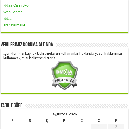
İddaa Canlı Skor
Who Scored
İddaa
Transfermarkt
Verilerimiz Koruma Altında
İçeriklerimizi kaynak belirtmeksizin kullananlar hakkında yasal haklarımızı
kullanacağımızı belirtmek isteriz.
Tarihe Göre
Ağustos 2026
P
S
Ç
P
C
C
P
1
2