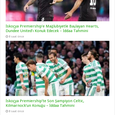
İskoçya Premiership’e Mağlubiyetle Başlayan Hearts,
Dundee United’ı Konuk Edecek – İddaa Tahmini
8 saat önce
İskoçya Premiership’te Son Şampiyon Celtic,
Kilmarnock’un Konuğu – İddaa Tahmini
8 saat önce