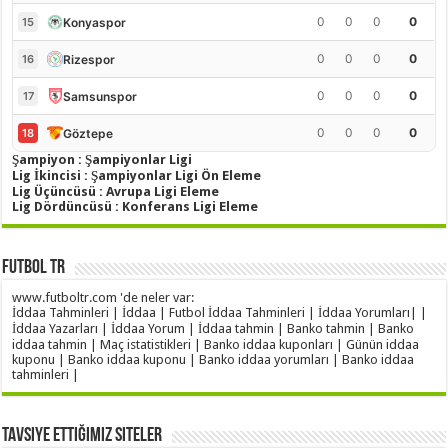
0
0
0
0
Konyaspor
15
0
0
0
0
Rizespor
16
0
0
0
0
Samsunspor
17
0
0
0
0
Göztepe
18
Şampiyon : Şampiyonlar Ligi
Lig İkincisi : Şampiyonlar Ligi Ön Eleme
Lig Üçüncüsü : Avrupa Ligi Eleme
Lig Dördüncüsü : Konferans Ligi Eleme
Futbol TR
www.futboltr.com 'de neler var:
İddaa Tahminleri | İddaa | Futbol İddaa Tahminleri | İddaa Yorumları| |
İddaa Yazarları | İddaa Yorum | İddaa tahmin | Banko tahmin | Banko
iddaa tahmin | Maç istatistikleri | Banko iddaa kuponları | Günün iddaa
kuponu | Banko iddaa kuponu | Banko iddaa yorumları | Banko iddaa
tahminleri |
Tavsiye Ettiğimiz Siteler