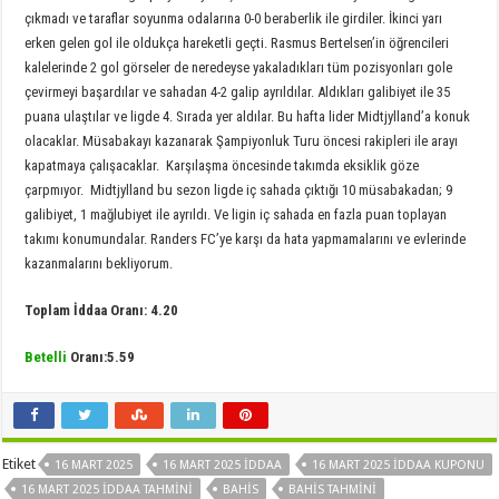
çıkmadı ve taraflar soyunma odalarına 0-0 beraberlik ile girdiler. İkinci yarı
erken gelen gol ile oldukça hareketli geçti. Rasmus Bertelsen’in öğrencileri
kalelerinde 2 gol görseler de neredeyse yakaladıkları tüm pozisyonları gole
çevirmeyi başardılar ve sahadan 4-2 galip ayrıldılar. Aldıkları galibiyet ile 35
puana ulaştılar ve ligde 4. Sırada yer aldılar. Bu hafta lider Midtjylland’a konuk
olacaklar. Müsabakayı kazanarak Şampiyonluk Turu öncesi rakipleri ile arayı
kapatmaya çalışacaklar. Karşılaşma öncesinde takımda eksiklik göze
çarpmıyor. Midtjylland bu sezon ligde iç sahada çıktığı 10 müsabakadan; 9
galibiyet, 1 mağlubiyet ile ayrıldı. Ve ligin iç sahada en fazla puan toplayan
takımı konumundalar. Randers FC’ye karşı da hata yapmamalarını ve evlerinde
kazanmalarını bekliyorum.
Toplam İddaa Oranı: 4.20
Betelli
Oranı:5.59
Etiket
16 MART 2025
16 MART 2025 IDDAA
16 MART 2025 İDDAA KUPONU
16 MART 2025 İDDAA TAHMINI
BAHIS
BAHIS TAHMINI