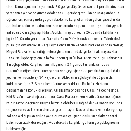
rakibine diş geçiremedi ve sahadan 3-0 gibi net bir skor ile mağlup ayrılan taraf
oldu. Karşılaşmanın ilk yarısında 2-0 geriye düştükten sonra 1 penaltı atışından
yararlanmayan ve soyunma odalarına 2-0 geride giren Thiaho Margarido’nun
öğrencileri, ikinci yarıda güçlü rakiplerine karşı ellerinden geleni yapsalar da
gol bulamadılar. Müsabakanın son anlarında da penaltıdan 1 gol daha yiyerek
sahadan 3-0 mağlup ayrıldılar. Aldıkları mağlubiyet ile 26 puanda kaldılar ve
ligde 13. Sırada yer aldılar. Bu hafta Casa Pia’yı konuk edecekler. Evlerinde 3
puan için oynayacaklar. Karşılaşma öncesinde Ze Vitor kart cezasından dolayı;
Miguel Baeza ise sakatlığı sebebiyle takımlarındaki yerlerini alamayacaklar.
Casa Pia, ligde geçtiğimiz hafta Sporting CP’yi konuk etti ve güçlü rakibine 3-
1 mağlup oldu. Karşılaşmanın ilk yarısını 2-1 geride tamamlayan Joao
Pereira’nın öğrencileri, ikinci yarının son çeyreğinde de penaltıdan 1 gol daha
yediler ve mücadeleyi 3-1 kaybettiler. Aldıkları mağlubiyet ile 36 puanda
kaldılar ve ligde 7. Sırada kendilerine yer buldular. Bu hafta Nacional
deplasmanına konuk olacaklar. Karşılaşma öncesinde Casa Pia cephesinde,
Kiki Silva’nın sakatlığı bulunuyor. Casa Pia bu sezon kısıtlı bütçesine rağmen
iyi bir sezon geçiriyor. Düşme hattının oldukça uzağındalar ve sezon sonunda
düşme korkusu hissetmeleri zor gibi duruyor. Nacional ise özellik ile ligde iç
sahada aldığı puanlar ile ayakta durmaya çalışıyor. Zorlu 90 dakikada taraf
bahsinden uzak duracağım. Müsabakada karşılıklı gollerin gerçekleşmesini
bekleyeceğim.