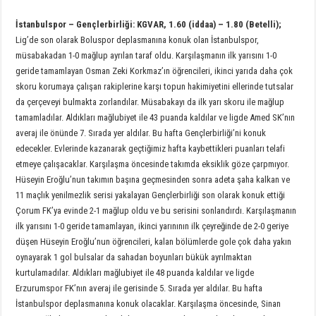
İstanbulspor
–
Gençlerbirliği:
KGVAR, 1.60 (iddaa) – 1.80 (Betelli);
Lig’de son olarak Boluspor deplasmanına konuk olan İstanbulspor,
müsabakadan 1-0 mağlup ayrılan taraf oldu. Karşılaşmanın ilk yarısını 1-0
geride tamamlayan Osman Zeki Korkmaz’ın öğrencileri, ikinci yarıda daha çok
skoru korumaya çalışan rakiplerine karşı topun hakimiyetini ellerinde tutsalar
da çerçeveyi bulmakta zorlandılar. Müsabakayı da ilk yarı skoru ile mağlup
tamamladılar. Aldıkları mağlubiyet ile 43 puanda kaldılar ve ligde Amed SK’nın
averaj ile önünde 7. Sırada yer aldılar. Bu hafta Gençlerbirliği’ni konuk
edecekler. Evlerinde kazanarak geçtiğimiz hafta kaybettikleri puanları telafi
etmeye çalışacaklar. Karşılaşma öncesinde takımda eksiklik göze çarpmıyor.
Hüseyin Eroğlu’nun takımın başına geçmesinden sonra adeta şaha kalkan ve
11 maçlık yenilmezlik serisi yakalayan Gençlerbirliği son olarak konuk ettiği
Çorum FK’ya evinde 2-1 mağlup oldu ve bu serisini sonlandırdı. Karşılaşmanın
ilk yarısını 1-0 geride tamamlayan, ikinci yarınının ilk çeyreğinde de 2-0 geriye
düşen Hüseyin Eroğlu’nun öğrencileri, kalan bölümlerde gole çok daha yakın
oynayarak 1 gol bulsalar da sahadan boyunları bükük ayrılmaktan
kurtulamadılar. Aldıkları mağlubiyet ile 48 puanda kaldılar ve ligde
Erzurumspor FK’nın averaj ile gerisinde 5. Sırada yer aldılar. Bu hafta
İstanbulspor deplasmanına konuk olacaklar. Karşılaşma öncesinde, Sinan