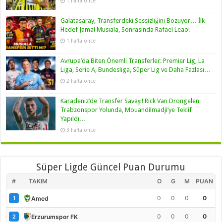
1 hafta önce
Galatasaray, Transferdeki Sessizliğini Bozuyor… İlk
Hedef Jamal Musiala, Sonrasında Rafael Leao!
1 hafta önce
Avrupa’da Biten Önemli Transferler: Premier Lig, La
Liga, Serie A, Bundesliga, Süper Lig ve Daha Fazlası…
2 hafta önce
Karadeniz’de Transfer Savaşı! Rick Van Drongelen
Trabzonspor Yolunda, Mouandilmadji’ye Teklif
Yapıldı…
3 hafta önce
Süper Ligde Güncel Puan Durumu
#
TAKIM
O
G
M
PUAN
0
0
0
0
Amed
1
0
0
0
0
Erzurumspor FK
2