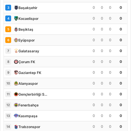
0
0
0
0
Başakşehir
3
0
0
0
0
Kocaelispor
4
0
0
0
0
Beşiktaş
5
0
0
0
0
Eyüpspor
6
0
0
0
0
Galatasaray
7
0
0
0
0
Çorum FK
8
0
0
0
0
Gaziantep FK
9
0
0
0
0
Alanyaspor
10
0
0
0
0
Gençlerbirliği S.K.
11
0
0
0
0
Fenerbahçe
12
0
0
0
0
Kasımpaşa
13
0
0
0
0
Trabzonspor
14