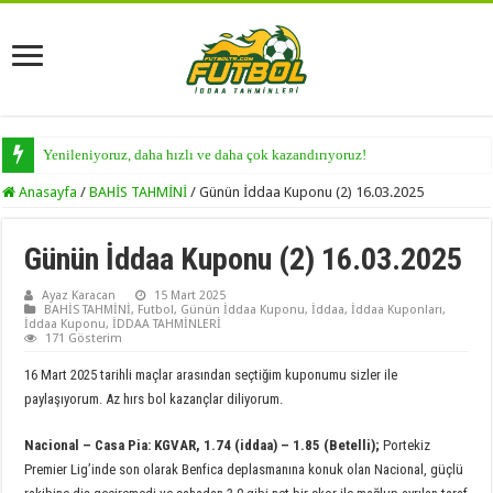
Yenileniyoruz, daha hızlı ve daha çok kazandırıyoruz!
Anasayfa
/
BAHİS TAHMİNİ
/
Günün İddaa Kuponu (2) 16.03.2025
Günün İddaa Kuponu (2) 16.03.2025
Ayaz Karacan
15 Mart 2025
BAHİS TAHMİNİ
,
Futbol
,
Günün İddaa Kuponu
,
İddaa
,
İddaa Kuponları
,
İddaa Kuponu
,
İDDAA TAHMİNLERİ
171 Gösterim
16 Mart 2025 tarihli maçlar arasından seçtiğim kuponumu sizler ile
paylaşıyorum. Az hırs bol kazançlar diliyorum.
Nacional
–
Casa Pia:
KGVAR, 1.74 (iddaa) – 1.85 (Betelli);
Portekiz
Premier Lig’inde son olarak Benfica deplasmanına konuk olan Nacional, güçlü