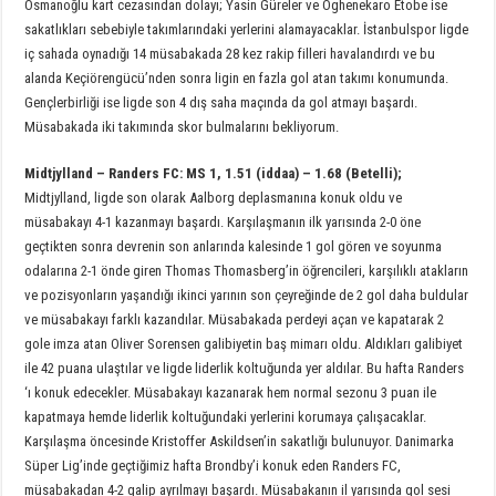
Osmanoğlu kart cezasından dolayı; Yasin Güreler ve Oghenekaro Etobe ise
sakatlıkları sebebiyle takımlarındaki yerlerini alamayacaklar. İstanbulspor ligde
iç sahada oynadığı 14 müsabakada 28 kez rakip filleri havalandırdı ve bu
alanda Keçiörengücü’nden sonra ligin en fazla gol atan takımı konumunda.
Gençlerbirliği ise ligde son 4 dış saha maçında da gol atmayı başardı.
Müsabakada iki takımında skor bulmalarını bekliyorum.
Midtjylland
–
Randers FC:
MS 1, 1.51 (iddaa) – 1.68 (Betelli);
Midtjylland, ligde son olarak Aalborg deplasmanına konuk oldu ve
müsabakayı 4-1 kazanmayı başardı. Karşılaşmanın ilk yarısında 2-0 öne
geçtikten sonra devrenin son anlarında kalesinde 1 gol gören ve soyunma
odalarına 2-1 önde giren Thomas Thomasberg’in öğrencileri, karşılıklı atakların
ve pozisyonların yaşandığı ikinci yarının son çeyreğinde de 2 gol daha buldular
ve müsabakayı farklı kazandılar. Müsabakada perdeyi açan ve kapatarak 2
gole imza atan Oliver Sorensen galibiyetin baş mimarı oldu. Aldıkları galibiyet
ile 42 puana ulaştılar ve ligde liderlik koltuğunda yer aldılar. Bu hafta Randers
‘ı konuk edecekler. Müsabakayı kazanarak hem normal sezonu 3 puan ile
kapatmaya hemde liderlik koltuğundaki yerlerini korumaya çalışacaklar.
Karşılaşma öncesinde Kristoffer Askildsen’in sakatlığı bulunuyor. Danimarka
Süper Lig’inde geçtiğimiz hafta Brondby’i konuk eden Randers FC,
müsabakadan 4-2 galip ayrılmayı başardı. Müsabakanın il yarısında gol sesi