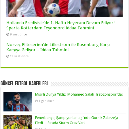
Hollanda Eredivisie’de 1. Hafta Heyecanı Devam Ediyor!
Sparta Rotterdam Feyenoord İddaa Tahmini
9 saat önce
Norveç Eliteserien’de Lilleström ile Rosenborg Karşı
Karşıya Geliyor – İddaa Tahmini
13 saat önce
Güncel Futbol Haberleri
Mısırlı Dünya Yıldızı Mohamed Salah Trabzonspor’da!
1 gün önce
Fenerbahçe, Şampiyonlar Ligi’nde Gornik Zabrze’yi
Eledi… Sırada Sturm Graz Var!