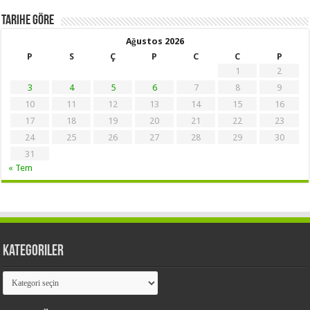
Tarihe Göre
Ağustos 2026
P
S
Ç
P
C
C
P
1
2
3
4
5
6
7
8
9
10
11
12
13
14
15
16
17
18
19
20
21
22
23
24
25
26
27
28
29
30
31
« Tem
Kategoriler
Kategoriler