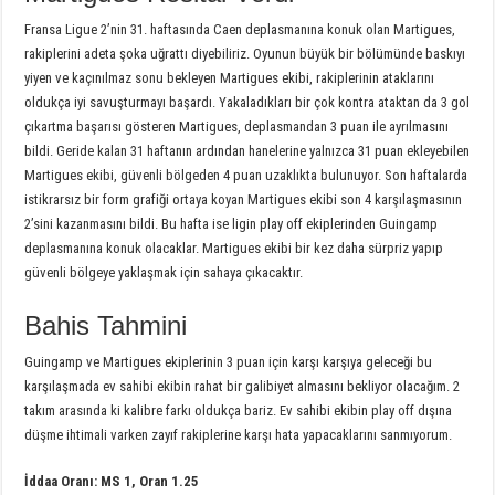
Fransa Ligue 2’nin 31. haftasında Caen deplasmanına konuk olan Martigues,
rakiplerini adeta şoka uğrattı diyebiliriz. Oyunun büyük bir bölümünde baskıyı
yiyen ve kaçınılmaz sonu bekleyen Martigues ekibi, rakiplerinin ataklarını
oldukça iyi savuşturmayı başardı. Yakaladıkları bir çok kontra ataktan da 3 gol
çıkartma başarısı gösteren Martigues, deplasmandan 3 puan ile ayrılmasını
bildi. Geride kalan 31 haftanın ardından hanelerine yalnızca 31 puan ekleyebilen
Martigues ekibi, güvenli bölgeden 4 puan uzaklıkta bulunuyor. Son haftalarda
istikrarsız bir form grafiği ortaya koyan Martigues ekibi son 4 karşılaşmasının
2’sini kazanmasını bildi. Bu hafta ise ligin play off ekiplerinden Guingamp
deplasmanına konuk olacaklar. Martigues ekibi bir kez daha sürpriz yapıp
güvenli bölgeye yaklaşmak için sahaya çıkacaktır.
Bahis Tahmini
Guingamp ve Martigues ekiplerinin 3 puan için karşı karşıya geleceği bu
karşılaşmada ev sahibi ekibin rahat bir galibiyet almasını bekliyor olacağım. 2
takım arasında ki kalibre farkı oldukça bariz. Ev sahibi ekibin play off dışına
düşme ihtimali varken zayıf rakiplerine karşı hata yapacaklarını sanmıyorum.
İddaa Oranı: MS 1, Oran 1.25