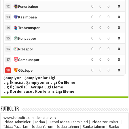
0
0
0
0
Fenerbahçe
12
0
0
0
0
Kasımpaşa
13
0
0
0
0
Trabzonspor
14
0
0
0
0
Konyaspor
15
0
0
0
0
Rizespor
16
0
0
0
0
Samsunspor
17
0
0
0
0
Göztepe
18
Şampiyon : Şampiyonlar Ligi
Lig İkincisi : Şampiyonlar Ligi Ön Eleme
Lig Üçüncüsü : Avrupa Ligi Eleme
Lig Dördüncüsü : Konferans Ligi Eleme
Futbol TR
www.futboltr.com 'de neler var:
İddaa Tahminleri | İddaa | Futbol İddaa Tahminleri | İddaa Yorumları| |
İddaa Yazarları | İddaa Yorum | İddaa tahmin | Banko tahmin | Banko