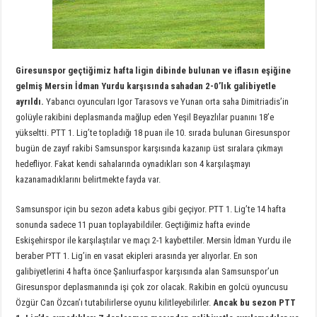
Giresunspor geçtiğimiz hafta ligin dibinde bulunan ve iflasın eşiğine
gelmiş Mersin İdman Yurdu karşısında sahadan 2-0’lık galibiyetle
ayrıldı.
Yabancı oyuncuları Igor Tarasovs ve Yunan orta saha Dimitriadis’in
golüyle rakibini deplasmanda mağlup eden Yeşil Beyazlılar puanını 18’e
yükseltti. PTT 1. Lig’te topladığı 18 puan ile 10. sırada bulunan Giresunspor
bugün de zayıf rakibi Samsunspor karşısında kazanıp üst sıralara çıkmayı
hedefliyor. Fakat kendi sahalarında oynadıkları son 4 karşılaşmayı
kazanamadıklarını belirtmekte fayda var.
Samsunspor için bu sezon adeta kabus gibi geçiyor. PTT 1. Lig’te 14 hafta
sonunda sadece 11 puan toplayabildiler. Geçtiğimiz hafta evinde
Eskişehirspor ile karşılaştılar ve maçı 2-1 kaybettiler. Mersin İdman Yurdu ile
beraber PTT 1. Lig’in en vasat ekipleri arasında yer alıyorlar. En son
galibiyetlerini 4 hafta önce Şanlıurfaspor karşısında alan Samsunspor’un
Giresunspor deplasmanında işi çok zor olacak. Rakibin en golcü oyuncusu
Özgür Can Özcan’ı tutabilirlerse oyunu kilitleyebilirler.
Ancak bu sezon PTT