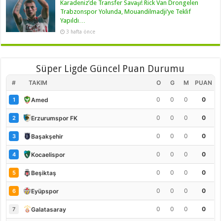
Karadeniz’de Transfer Savaşı! Rick Van Drongelen
Trabzonspor Yolunda, Mouandilmadji’ye Teklif
Yapıldı…
3 hafta önce
Süper Ligde Güncel Puan Durumu
#
TAKIM
O
G
M
PUAN
0
0
0
0
Amed
1
0
0
0
0
Erzurumspor FK
2
0
0
0
0
Başakşehir
3
0
0
0
0
Kocaelispor
4
0
0
0
0
Beşiktaş
5
0
0
0
0
Eyüpspor
6
0
0
0
0
Galatasaray
7