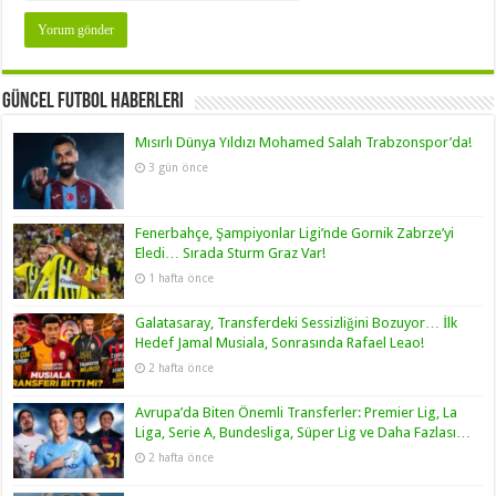
Güncel Futbol Haberleri
Mısırlı Dünya Yıldızı Mohamed Salah Trabzonspor’da!
3 gün önce
Fenerbahçe, Şampiyonlar Ligi’nde Gornik Zabrze’yi
Eledi… Sırada Sturm Graz Var!
1 hafta önce
Galatasaray, Transferdeki Sessizliğini Bozuyor… İlk
Hedef Jamal Musiala, Sonrasında Rafael Leao!
2 hafta önce
Avrupa’da Biten Önemli Transferler: Premier Lig, La
Liga, Serie A, Bundesliga, Süper Lig ve Daha Fazlası…
2 hafta önce