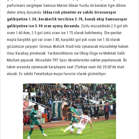
performans sergileyen Samsun Mersin İdman Yurdu ile beraber ligin dibine
demir atmış durumda.
İddaa risk yönetimi ev sahibi Giresunspor
galibiyetine 1.30, beraberlik tercihine 3.70, konuk ekip Samsunspor
galibiyetine ise 5.90 oran açmış durumda.
Zorlu mücadelede 2.5 gol altı
oranı 1.60 iken, 2.5 gol üstü oranı ise 1.75 olarak belirlenmiş. Öte yandan
maçta karşılıklı gol var oranı 1.85, karşılıklı gol yok oranı ise 1.50 olarak
gözümüze çarpıyor. Giresun Atatürk Stadı’nda oynanacak mücadeleyi hakem
Onur Karabaş yönetecek. Yardımcılıklarını ise Oktay Önge ve Mehmet Salih
Mazlum yapacak. Mücadele TRT Spor ekranlarından naklen yayınlanacak. İki
takım arasında oynanacak karşılaşma saat (Türkiye saati ile) 20.00’de start
alacak. Ev sahibi Fenerbahçe maçın favorisi olarak gösteriliyor.