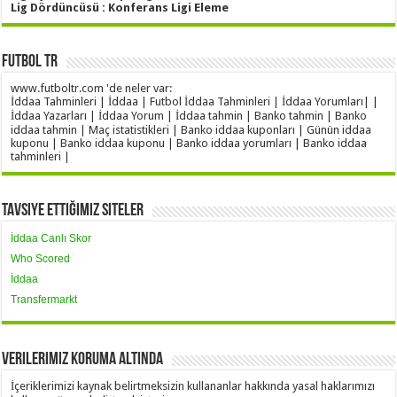
Lig Dördüncüsü : Konferans Ligi Eleme
Futbol TR
www.futboltr.com 'de neler var:
İddaa Tahminleri | İddaa | Futbol İddaa Tahminleri | İddaa Yorumları| |
İddaa Yazarları | İddaa Yorum | İddaa tahmin | Banko tahmin | Banko
iddaa tahmin | Maç istatistikleri | Banko iddaa kuponları | Günün iddaa
kuponu | Banko iddaa kuponu | Banko iddaa yorumları | Banko iddaa
tahminleri |
Tavsiye Ettiğimiz Siteler
İddaa Canlı Skor
Who Scored
İddaa
Transfermarkt
Verilerimiz Koruma Altında
İçeriklerimizi kaynak belirtmeksizin kullananlar hakkında yasal haklarımızı