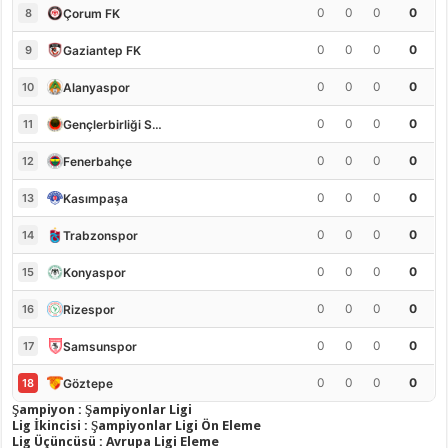
0
0
0
0
Çorum FK
8
0
0
0
0
Gaziantep FK
9
0
0
0
0
Alanyaspor
10
0
0
0
0
Gençlerbirliği S.K.
11
0
0
0
0
Fenerbahçe
12
0
0
0
0
Kasımpaşa
13
0
0
0
0
Trabzonspor
14
0
0
0
0
Konyaspor
15
0
0
0
0
Rizespor
16
0
0
0
0
Samsunspor
17
0
0
0
0
Göztepe
18
Şampiyon : Şampiyonlar Ligi
Lig İkincisi : Şampiyonlar Ligi Ön Eleme
Lig Üçüncüsü : Avrupa Ligi Eleme