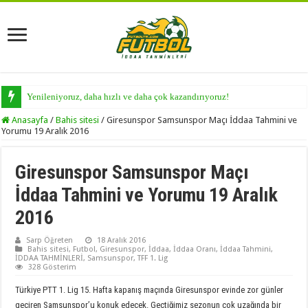
Yenileniyoruz, daha hızlı ve daha çok kazandırıyoruz!
Anasayfa
/
Bahis sitesi
/
Giresunspor Samsunspor Maçı İddaa Tahmini ve
Yorumu 19 Aralık 2016
Giresunspor Samsunspor Maçı
İddaa Tahmini ve Yorumu 19 Aralık
2016
Sarp Öğreten
18 Aralık 2016
Bahis sitesi
,
Futbol
,
Giresunspor
,
İddaa
,
İddaa Oranı
,
İddaa Tahmini
,
İDDAA TAHMİNLERİ
,
Samsunspor
,
TFF 1. Lig
328 Gösterim
Türkiye PTT 1. Lig 15. Hafta kapanış maçında Giresunspor evinde zor günler
geçiren Samsunspor’u konuk edecek. Geçtiğimiz sezonun çok uzağında bir