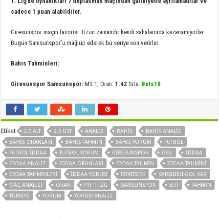
1. Lig’de oynadıkları 7 deplasman maçından galibiyetle ayrılamadılar ve
sadece 1 puan alabildiler.
Giresunspor maçın favorisi. Uzun zamandır kendi sahalarında kazanamıyorlar.
Bugün Samsunspor’u mağlup ederek bu seriye son verirler.
Bahis Tahminleri:
Giresunspor Samsunspor:
MS 1, Oran:
1.42
Site:
Bets10
Etiket
2.5 ALT
2.5 ÜST
ANALIZ
BAHIS
BAHIS ANALIZ
BAHIS ORANLARI
BAHIS TAHMIN
BAHIS YORUM
FUTBOL
FUTBOL IDDAA
FUTBOL YORUM
GIRESUNSPOR
GOL
IDDAA
IDDAA ANALIZ
IDDAA ORANLARI
IDDAA TAHMIN
IDDAA TAHMINI
IDDAA TAHMINLERI
IDDAA YORUM
ISTATISTIK
KARŞILIKLI GOL VAR
MAÇ ANALIZI
ORAN
PTT 1. LIG
SAMSUNSPOR
ŞUT
TAHMIN
TÜRKIYE
YORUM
YORUM ANALIZ