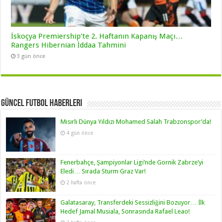
İskoçya Premiership’te 2. Haftanın Kapanış Maçı…
Rangers Hibernian İddaa Tahmini
3 gün önce
Güncel Futbol Haberleri
Mısırlı Dünya Yıldızı Mohamed Salah Trabzonspor’da!
4 gün önce
Fenerbahçe, Şampiyonlar Ligi’nde Gornik Zabrze’yi
Eledi… Sırada Sturm Graz Var!
2 hafta önce
Galatasaray, Transferdeki Sessizliğini Bozuyor… İlk
Hedef Jamal Musiala, Sonrasında Rafael Leao!