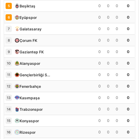
0
0
0
0
Beşiktaş
5
0
0
0
0
Eyüpspor
6
0
0
0
0
Galatasaray
7
0
0
0
0
Çorum FK
8
0
0
0
0
Gaziantep FK
9
0
0
0
0
Alanyaspor
10
0
0
0
0
Gençlerbirliği S.K.
11
0
0
0
0
Fenerbahçe
12
0
0
0
0
Kasımpaşa
13
0
0
0
0
Trabzonspor
14
0
0
0
0
Konyaspor
15
0
0
0
0
Rizespor
16