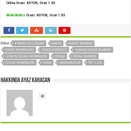
İddaa Oranı: KGYOK, Oran 1.60
MobilBahis
Oranı: KGYOK, Oran 1.83
Etiket
4 MAYIS 2025 İDDAA
BAHIS
BAHIS TAHMINI
BAHIS TAHMINLERI
GENÇLERBIRLIĞI
GÜNÜN IDDAA TAHMINI
GÜNÜN IDDAA TAHMINLERI
IDDAA
IDDAA TAHMINI
IDDAA TAHMINLERI
ORAN
SAKARYASPOR
TFF 1. LIG
Hakkında Ayaz Karacan