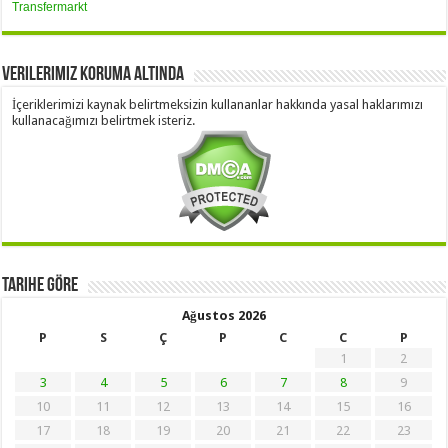
Transfermarkt
Verilerimiz Koruma Altında
İçeriklerimizi kaynak belirtmeksizin kullananlar hakkında yasal haklarımızı
kullanacağımızı belirtmek isteriz.
Tarihe Göre
Ağustos 2026
P
S
Ç
P
C
C
P
1
2
3
4
5
6
7
8
9
10
11
12
13
14
15
16
17
18
19
20
21
22
23