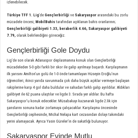
izlenebilecek.
Türkiye TFF 1. Lig
’de
Gençlerbirliği
ve
Sakaryaspor
arasındaki bu zorlu
mücadele öncesi,
MobilBahis
tarafından açıklanan bahis oranlarının;
Gençlerbirliği galibiyeti 1.33, beraberlik 4.66, Sakaryaspor galibiyeti
7.79,
olarak belirlendiğini göreceğiz.
Gençlerbirliği Gole Doydu
Lig’de son olarak Adanaspor deplasmanına konuk olan Gençlerbirliği
mücadeleden 5-0 gibi farklı bir skor ile galip ayrılmayı başardı. Karşılaşmanın
ilk yarısını Amilton’un golü ile 1-0 önde tamamlayan Hüseyin Eroğlu’nun
öğrencileri, ikinci yarıda savunmada çok daha büyük açıklar vermeye başlayan
rakiplerine karşı 4 gol daha buldular ve sahadan farklı galip ayrıldılar. Aldıkları
galibiyet ile 62 puana ulaştılar ve ligde 3. Sırada yer aldılar. Bu hafta
Sakaryaspor’u konuk edecekler. Müsabakayı kazanarak ligde 2.lik için
şanslarını sonuna kadar zorlamaya çalışacaklar. Karşılaşma öncesinde
Gençlerbirliği cephesinde, Michal Nelapa kart cezasından dolayı takımdaki
yerini alamayacak. Ayrıca Yasin Güreler’in de sakatlığı bulunuyor.
Sakaryaspor Evinde Mutlu