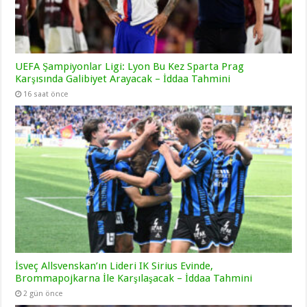
UEFA Şampiyonlar Ligi: Lyon Bu Kez Sparta Prag
Karşısında Galibiyet Arayacak – İddaa Tahmini
16 saat önce
İsveç Allsvenskan’ın Lideri IK Sirius Evinde,
Brommapojkarna İle Karşılaşacak – İddaa Tahmini
2 gün önce