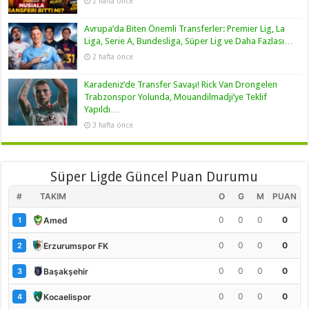
2 hafta önce
Avrupa’da Biten Önemli Transferler: Premier Lig, La
Liga, Serie A, Bundesliga, Süper Lig ve Daha Fazlası…
2 hafta önce
Karadeniz’de Transfer Savaşı! Rick Van Drongelen
Trabzonspor Yolunda, Mouandilmadji’ye Teklif
Yapıldı…
3 hafta önce
Süper Ligde Güncel Puan Durumu
#
TAKIM
O
G
M
PUAN
0
0
0
0
Amed
1
0
0
0
0
Erzurumspor FK
2
0
0
0
0
Başakşehir
3
0
0
0
0
Kocaelispor
4