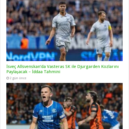
İsveç Allsvenskan’da Vasteras SK ile Djurgarden Kozlarını
Paylaşacak – İddaa Tahmini
2 gün önce