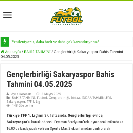
Yenileniyoruz, daha hızlı ve daha çok kazandırıyoruz!
Anasayfa
/
BAHİS TAHMİNİ
/
Gençlerbirliği Sakaryaspor Bahis Tahmini
04.05.2025
Gençlerbirliği Sakaryaspor Bahis
Tahmini 04.05.2025
Ayaz Karacan
2 Mayıs 2025
BAHİS TAHMİNİ
,
Futbol
,
Gençlerbirliği
,
İddaa
,
İDDAA TAHMİNLERİ
,
Sakaryaspor
,
TFF 1. Lig
148 Gösterim
Türkiye TFF 1. Lig
’inin 37. haftasında,
Gençlerbirliği
evinde,
Sakaryaspor
’u konuk edecek. Eryaman Stadyumu’nda oynanacak müsabaka
16.00’da başlayacak ve Bein Sports Max 2 ekranlarından canlı olarak