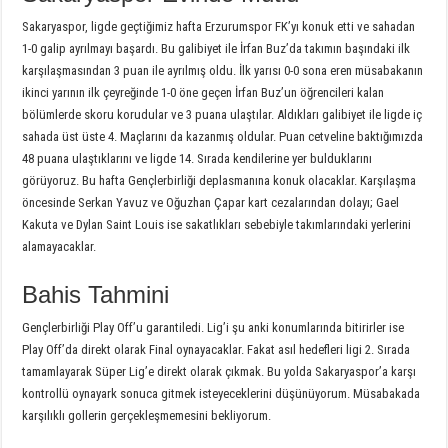
Sakaryaspor, ligde geçtiğimiz hafta Erzurumspor FK’yı konuk etti ve sahadan
1-0 galip ayrılmayı başardı. Bu galibiyet ile İrfan Buz’da takımın başındaki ilk
karşılaşmasından 3 puan ile ayrılmış oldu. İlk yarısı 0-0 sona eren müsabakanın
ikinci yarının ilk çeyreğinde 1-0 öne geçen İrfan Buz’un öğrencileri kalan
bölümlerde skoru korudular ve 3 puana ulaştılar. Aldıkları galibiyet ile ligde iç
sahada üst üste 4. Maçlarını da kazanmış oldular. Puan cetveline baktığımızda
48 puana ulaştıklarını ve ligde 14. Sırada kendilerine yer bulduklarını
görüyoruz. Bu hafta Gençlerbirliği deplasmanına konuk olacaklar. Karşılaşma
öncesinde Serkan Yavuz ve Oğuzhan Çapar kart cezalarından dolayı; Gael
Kakuta ve Dylan Saint Louis ise sakatlıkları sebebiyle takımlarındaki yerlerini
alamayacaklar.
Bahis Tahmini
Gençlerbirliği Play Off’u garantiledi. Lig’i şu anki konumlarında bitirirler ise
Play Off’da direkt olarak Final oynayacaklar. Fakat asıl hedefleri ligi 2. Sırada
tamamlayarak Süper Lig’e direkt olarak çıkmak. Bu yolda Sakaryaspor’a karşı
kontrollü oynayark sonuca gitmek isteyeceklerini düşünüyorum. Müsabakada
karşılıklı gollerin gerçekleşmemesini bekliyorum.