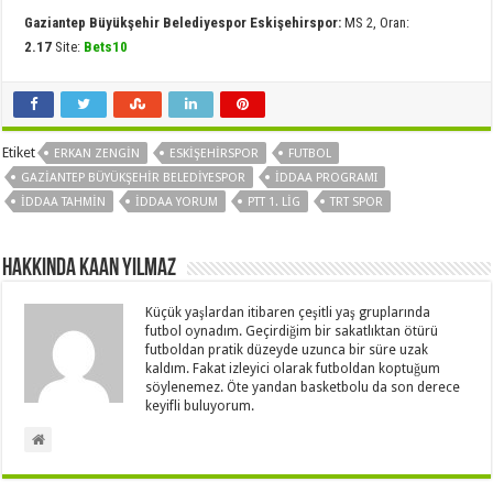
Gaziantep Büyükşehir Belediyespor Eskişehirspor:
MS 2, Oran:
2.17
Site:
Bets10
Etiket
ERKAN ZENGIN
ESKIŞEHIRSPOR
FUTBOL
GAZIANTEP BÜYÜKŞEHIR BELEDIYESPOR
IDDAA PROGRAMI
IDDAA TAHMIN
IDDAA YORUM
PTT 1. LIG
TRT SPOR
Hakkında Kaan Yılmaz
Küçük yaşlardan itibaren çeşitli yaş gruplarında
futbol oynadım. Geçirdiğim bir sakatlıktan ötürü
futboldan pratik düzeyde uzunca bir süre uzak
kaldım. Fakat izleyici olarak futboldan koptuğum
söylenemez. Öte yandan basketbolu da son derece
keyifli buluyorum.