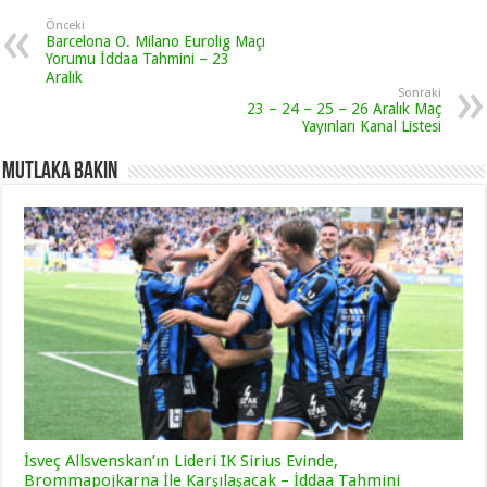
Önceki
Barcelona O. Milano Eurolig Maçı
Yorumu İddaa Tahmini – 23
Aralık
Sonraki
23 – 24 – 25 – 26 Aralık Maç
Yayınları Kanal Listesi
Mutlaka Bakın
İsveç Allsvenskan’ın Lideri IK Sirius Evinde,
Brommapojkarna İle Karşılaşacak – İddaa Tahmini