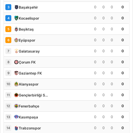
0
0
0
0
Başakşehir
3
0
0
0
0
Kocaelispor
4
0
0
0
0
Beşiktaş
5
0
0
0
0
Eyüpspor
6
0
0
0
0
Galatasaray
7
0
0
0
0
Çorum FK
8
0
0
0
0
Gaziantep FK
9
0
0
0
0
Alanyaspor
10
0
0
0
0
Gençlerbirliği S.K.
11
0
0
0
0
Fenerbahçe
12
0
0
0
0
Kasımpaşa
13
0
0
0
0
Trabzonspor
14