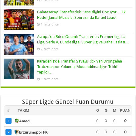
Galatasaray, Transferdeki Sessizliğini Bozuyor… İlk
Hedef Jamal Musiala, Sonrasında Rafael Leao!
1 hafta önce
Avrupa’da Biten Önemli Transferler: Premier Lig, La
Liga, Serie A, Bundesliga, Süper Lig ve Daha Fazlası…
2 hafta önce
Karadeniz’de Transfer Savaşı! Rick Van Drongelen
Trabzonspor Yolunda, Mouandilmadji’ye Teklif
Yapıldı…
3 hafta önce
Süper Ligde Güncel Puan Durumu
#
TAKIM
O
G
M
PUAN
0
0
0
0
Amed
1
0
0
0
0
Erzurumspor FK
2