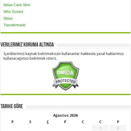
İddaa Canlı Skor
Who Scored
İddaa
Transfermarkt
Verilerimiz Koruma Altında
İçeriklerimizi kaynak belirtmeksizin kullananlar hakkında yasal haklarımızı
kullanacağımızı belirtmek isteriz.
Tarihe Göre
Ağustos 2026
P
S
Ç
P
C
C
P
1
2