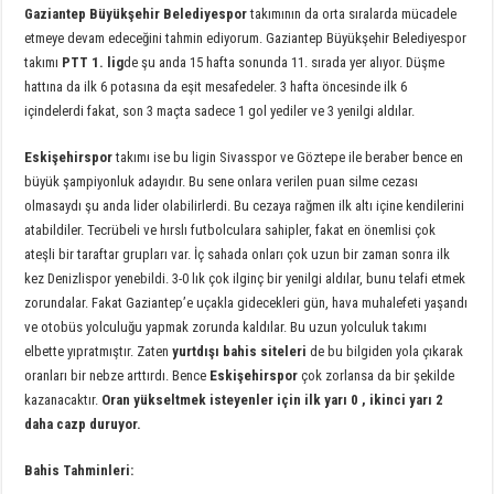
Gaziantep Büyükşehir Belediyespor
takımının da orta sıralarda mücadele
etmeye devam edeceğini tahmin ediyorum. Gaziantep Büyükşehir Belediyespor
takımı
PTT 1. lig
de şu anda 15 hafta sonunda 11. sırada yer alıyor. Düşme
hattına da ilk 6 potasına da eşit mesafedeler. 3 hafta öncesinde ilk 6
içindelerdi fakat, son 3 maçta sadece 1 gol yediler ve 3 yenilgi aldılar.
Eskişehirspor
takımı ise bu ligin Sivasspor ve Göztepe ile beraber bence en
büyük şampiyonluk adayıdır. Bu sene onlara verilen puan silme cezası
olmasaydı şu anda lider olabilirlerdi. Bu cezaya rağmen ilk altı içine kendilerini
atabildiler. Tecrübeli ve hırslı futbolculara sahipler, fakat en önemlisi çok
ateşli bir taraftar grupları var. İç sahada onları çok uzun bir zaman sonra ilk
kez Denizlispor yenebildi. 3-0 lık çok ilginç bir yenilgi aldılar, bunu telafi etmek
zorundalar. Fakat Gaziantep’e uçakla gidecekleri gün, hava muhalefeti yaşandı
ve otobüs yolculuğu yapmak zorunda kaldılar. Bu uzun yolculuk takımı
elbette yıpratmıştır. Zaten
yurtdışı bahis siteleri
de bu bilgiden yola çıkarak
oranları bir nebze arttırdı. Bence
Eskişehirspor
çok zorlansa da bir şekilde
kazanacaktır.
Oran yükseltmek isteyenler için ilk yarı 0 , ikinci yarı 2
daha cazp duruyor.
Bahis Tahminleri: