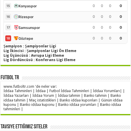
0
0
0
0
Konyaspor
15
0
0
0
0
Rizespor
16
0
0
0
0
Samsunspor
17
0
0
0
0
Göztepe
18
Şampiyon : Şampiyonlar Ligi
Lig İkincisi : Şampiyonlar Ligi Ön Eleme
Lig Üçüncüsü : Avrupa Ligi Eleme
Lig Dördüncüsü : Konferans Ligi Eleme
Futbol TR
www.futboltr.com 'de neler var:
İddaa Tahminleri | İddaa | Futbol İddaa Tahminleri | İddaa Yorumları| |
İddaa Yazarları | İddaa Yorum | İddaa tahmin | Banko tahmin | Banko
iddaa tahmin | Maç istatistikleri | Banko iddaa kuponları | Günün iddaa
kuponu | Banko iddaa kuponu | Banko iddaa yorumları | Banko iddaa
tahminleri |
Tavsiye Ettiğimiz Siteler