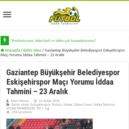
Yenileniyoruz, daha hızlı ve daha çok kazandırıyoruz!
Anasayfa
/
Bahis sitesi
/
Gaziantep Büyükşehir Belediyespor Eskişehirspor
Maçı Yorumu İddaa Tahmini – 23 Aralık
Gaziantep Büyükşehir Belediyespor
Eskişehirspor Maçı Yorumu İddaa
Tahmini – 23 Aralık
Kaan Yılmaz
22 Aralık 2016
Bahis sitesi
,
Eskişehirspor
,
Futbol
,
İddaa
,
İddaa Oranı
,
İddaa Tahmini
,
İDDAA TAHMİNLERİ
,
TFF 1. Lig
259 Gösterim