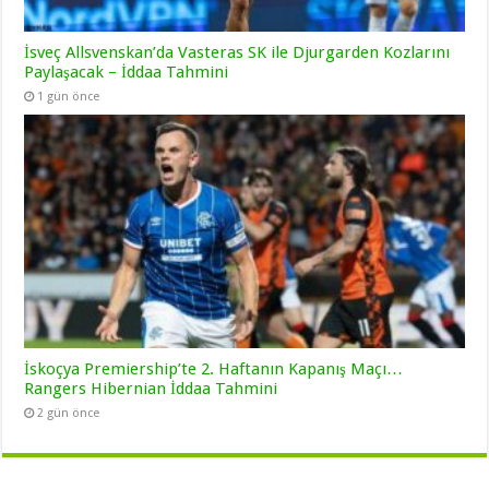
İsveç Allsvenskan’da Vasteras SK ile Djurgarden Kozlarını
Paylaşacak – İddaa Tahmini
1 gün önce
İskoçya Premiership’te 2. Haftanın Kapanış Maçı…
Rangers Hibernian İddaa Tahmini
2 gün önce