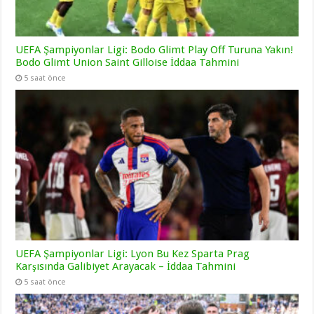
UEFA Şampiyonlar Ligi: Bodo Glimt Play Off Turuna Yakın!
Bodo Glimt Union Saint Gilloise İddaa Tahmini
5 saat önce
UEFA Şampiyonlar Ligi: Lyon Bu Kez Sparta Prag
Karşısında Galibiyet Arayacak – İddaa Tahmini
5 saat önce