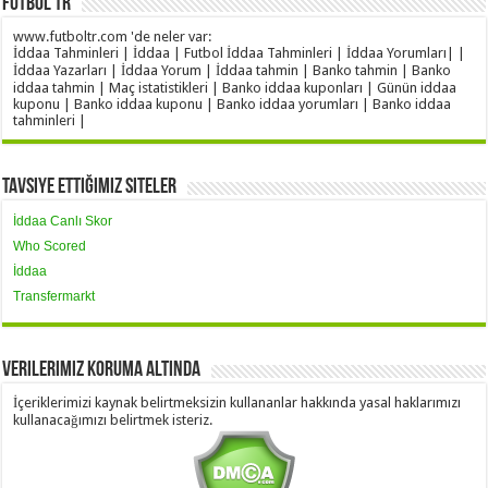
Futbol TR
www.futboltr.com 'de neler var:
İddaa Tahminleri | İddaa | Futbol İddaa Tahminleri | İddaa Yorumları| |
İddaa Yazarları | İddaa Yorum | İddaa tahmin | Banko tahmin | Banko
iddaa tahmin | Maç istatistikleri | Banko iddaa kuponları | Günün iddaa
kuponu | Banko iddaa kuponu | Banko iddaa yorumları | Banko iddaa
tahminleri |
Tavsiye Ettiğimiz Siteler
İddaa Canlı Skor
Who Scored
İddaa
Transfermarkt
Verilerimiz Koruma Altında
İçeriklerimizi kaynak belirtmeksizin kullananlar hakkında yasal haklarımızı
kullanacağımızı belirtmek isteriz.