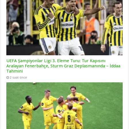
UEFA Şampiyonlar Ligi 3. Eleme Turu: Tur Kapısını
Aralayan Fenerbahçe, Sturm Graz Deplasmanında – İddaa
Tahmini
2 saat önce