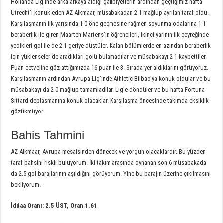
Hollanda Lig’inde arka arkaya aldığı galibiyetlerin ardından geçtiğimiz hafta
Utrecht’i konuk eden AZ Alkmaar, müsabakadan 2-1 mağlup ayrılan taraf oldu.
Karşılaşmanın ilk yarısında 1-0 öne geçmesine rağmen soyunma odalarına 1-1
beraberlik ile giren Maarten Martens’in öğrencileri, ikinci yarının ilk çeyreğinde
yedikleri gol ile de 2-1 geriye düştüler. Kalan bölümlerde en azından beraberlik
için yüklenseler de aradıkları golü bulamadılar ve müsabakayı 2-1 kaybettiler.
Puan cetveline göz attığımızda 16 puan ile 3. Sırada yer aldıklarını görüyoruz.
Karşılaşmanın ardından Avrupa Lig’inde Athletic Bilbao’ya konuk oldular ve bu
müsabakayı da 2-0 mağlup tamamladılar. Lig’e döndüler ve bu hafta Fortuna
Sittard deplasmanına konuk olacaklar. Karşılaşma öncesinde takımda eksiklik
gözükmüyor.
Bahis Tahmini
AZ Alkmaar, Avrupa mesaisinden dönecek ve yorgun olacaklardır. Bu yüzden
taraf bahsini riskli buluyorum. İki takım arasında oynanan son 6 müsabakada
da 2.5 gol barajlarının aşıldığını görüyorum. Yine bu barajın üzerine çıkılmasını
bekliyorum.
İddaa Oranı: 2.5 ÜST, Oran 1.61