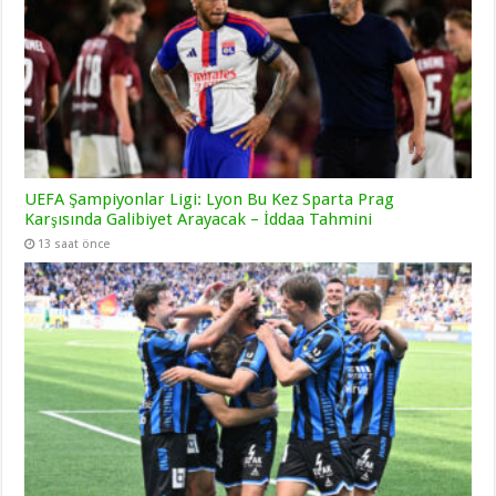
UEFA Şampiyonlar Ligi: Lyon Bu Kez Sparta Prag
Karşısında Galibiyet Arayacak – İddaa Tahmini
13 saat önce