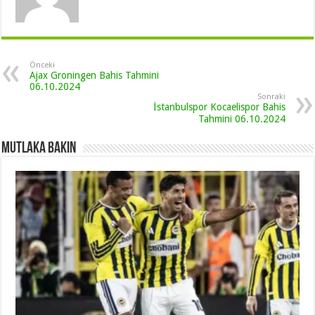
Önceki
Ajax Groningen Bahis Tahmini
06.10.2024
Sonraki
İstanbulspor Kocaelispor Bahis
Tahmini 06.10.2024
Mutlaka Bakın