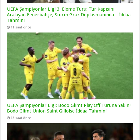
UEFA Şampiyonlar Ligi 3. Eleme Turu: Tur Kapısını
Aralayan Fenerbahçe, Sturm Graz Deplasmanında – İddaa
Tahmini
11 saat önce
UEFA Şampiyonlar Ligi: Bodo Glimt Play Off Turuna Yakın!
Bodo Glimt Union Saint Gilloise İddaa Tahmini
13 saat önce