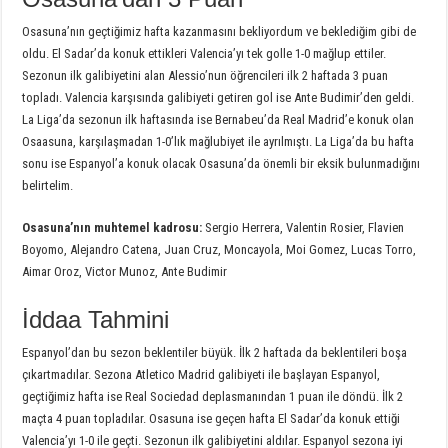
Osasuna’nın geçtiğimiz hafta kazanmasını bekliyordum ve beklediğim gibi de
oldu. El Sadar’da konuk ettikleri Valencia’yı tek golle 1-0 mağlup ettiler.
Sezonun ilk galibiyetini alan Alessio’nun öğrencileri ilk 2 haftada 3 puan
topladı. Valencia karşısında galibiyeti getiren gol ise Ante Budimir’den geldi.
La Liga’da sezonun ilk haftasında ise Bernabeu’da Real Madrid’e konuk olan
Osaasuna, karşılaşmadan 1-0’lık mağlubiyet ile ayrılmıştı. La Liga’da bu hafta
sonu ise Espanyol’a konuk olacak Osasuna’da önemli bir eksik bulunmadığını
belirtelim.
Osasuna’nın muhtemel kadrosu:
Sergio Herrera, Valentin Rosier, Flavien
Boyomo, Alejandro Catena, Juan Cruz, Moncayola, Moi Gomez, Lucas Torro,
Aimar Oroz, Victor Munoz, Ante Budimir
İddaa Tahmini
Espanyol’dan bu sezon beklentiler büyük. İlk 2 haftada da beklentileri boşa
çıkartmadılar. Sezona Atletico Madrid galibiyeti ile başlayan Espanyol,
geçtiğimiz hafta ise Real Sociedad deplasmanından 1 puan ile döndü. İlk 2
maçta 4 puan topladılar. Osasuna ise geçen hafta El Sadar’da konuk ettiği
Valencia’yı 1-0 ile geçti. Sezonun ilk galibiyetini aldılar. Espanyol sezona iyi