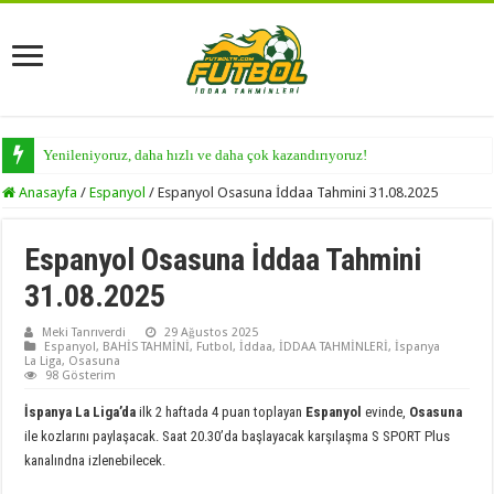
Yenileniyoruz, daha hızlı ve daha çok kazandırıyoruz!
Anasayfa
/
Espanyol
/
Espanyol Osasuna İddaa Tahmini 31.08.2025
Espanyol Osasuna İddaa Tahmini
31.08.2025
Meki Tanrıverdi
29 Ağustos 2025
Espanyol
,
BAHİS TAHMİNİ
,
Futbol
,
İddaa
,
İDDAA TAHMİNLERİ
,
İspanya
La Liga
,
Osasuna
98 Gösterim
İspanya La Liga’da
ilk 2 haftada 4 puan toplayan
Espanyol
evinde,
Osasuna
ile kozlarını paylaşacak. Saat 20.30’da başlayacak karşılaşma S SPORT Plus
kanalındna izlenebilecek.