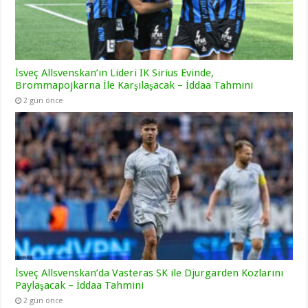
İsveç Allsvenskan’ın Lideri IK Sirius Evinde,
Brommapojkarna İle Karşılaşacak – İddaa Tahmini
2 gün önce
İsveç Allsvenskan’da Vasteras SK ile Djurgarden Kozlarını
Paylaşacak – İddaa Tahmini
2 gün önce