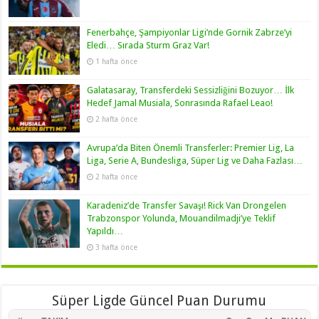
Fenerbahçe, Şampiyonlar Ligi’nde Gornik Zabrze’yi
Eledi… Sırada Sturm Graz Var!
1 hafta önce
Galatasaray, Transferdeki Sessizliğini Bozuyor… İlk
Hedef Jamal Musiala, Sonrasında Rafael Leao!
2 hafta önce
Avrupa’da Biten Önemli Transferler: Premier Lig, La
Liga, Serie A, Bundesliga, Süper Lig ve Daha Fazlası…
2 hafta önce
Karadeniz’de Transfer Savaşı! Rick Van Drongelen
Trabzonspor Yolunda, Mouandilmadji’ye Teklif
Yapıldı…
3 hafta önce
Süper Ligde Güncel Puan Durumu