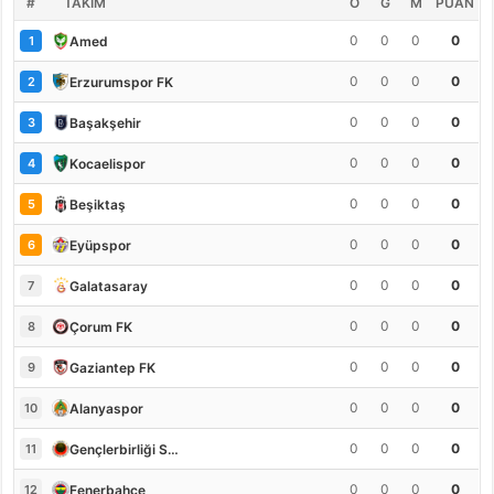
#
TAKIM
O
G
M
PUAN
0
0
0
0
Amed
1
0
0
0
0
Erzurumspor FK
2
0
0
0
0
Başakşehir
3
0
0
0
0
Kocaelispor
4
0
0
0
0
Beşiktaş
5
0
0
0
0
Eyüpspor
6
0
0
0
0
Galatasaray
7
0
0
0
0
Çorum FK
8
0
0
0
0
Gaziantep FK
9
0
0
0
0
Alanyaspor
10
0
0
0
0
Gençlerbirliği S.K.
11
0
0
0
0
Fenerbahçe
12