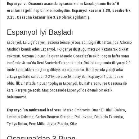
Espanyol
ve
Osasuna
arasında oynanacak olan karşılaşmanın
Bets10
oranlarını
gelin hep birlikte inceleyelim.
Espanyol kazanır 2.38, beraberlik
3.25, Osasuna kazanır ise 3.20
olarak açıklanmış.
Espanyol İyi Başladı
Espanyol, La Liga’da yeni sezona bence iyi başladı. Ligin ilk haftasında Atletico
Madrid’i konuk eden Espanyol, 1-0 geriye düştüğü maçı 2-1 kazanarak dikkat
çekmişti. Sezona 3 puan ile giren Manolo Gonzalez’in ekibi geçen hafta sonu
ise Reale Arena’da Real Sociedad’a konuk oldu. Rakibi karşısında ilk yarıyı 2-0
önde kapattıkları maçtan galibiyet çıkartamadılar. İkinci yarıda yediği arka
arkaya gollerle sahadan 2-2’lik beraberlik ile ayrılan Espanyol 1 puana razı
oldu. İlk 2 haftada 4 puan toplayan Espanyol, bu hafta sonu ise Osasuna ile
karşı karşıya gelecek. Maç öncesinde Espanyol’da önemli bir eksik
bulunmuyor.
Espanyol’un muhtemel kadrosu:
Marko Dmitrovic, Omar El Hilali, Calero,
Leandro Cabrera, Carlos Romero Serrano, Pol Lozano, Eduardo Exposito,
Tyrhys Dolan, Pere Milla, Javier Puado, Kike
Osasuna’dan 3 Puan