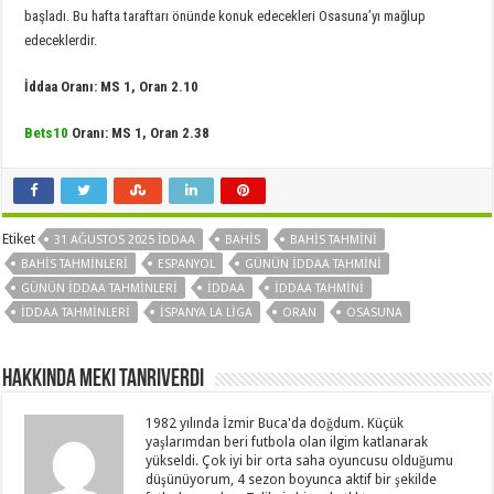
başladı. Bu hafta taraftarı önünde konuk edecekleri Osasuna’yı mağlup
edeceklerdir.
İddaa Oranı:
MS 1
, Oran 2.10
Bets10
Oranı: MS 1, Oran 2.38
Etiket
31 AĞUSTOS 2025 IDDAA
BAHIS
BAHIS TAHMINI
BAHIS TAHMINLERI
ESPANYOL
GÜNÜN IDDAA TAHMINI
GÜNÜN IDDAA TAHMINLERI
IDDAA
IDDAA TAHMINI
IDDAA TAHMINLERI
ISPANYA LA LIGA
ORAN
OSASUNA
Hakkında Meki Tanrıverdi
1982 yılında İzmir Buca'da doğdum. Küçük
yaşlarımdan beri futbola olan ilgim katlanarak
yükseldi. Çok iyi bir orta saha oyuncusu olduğumu
düşünüyorum, 4 sezon boyunca aktif bir şekilde