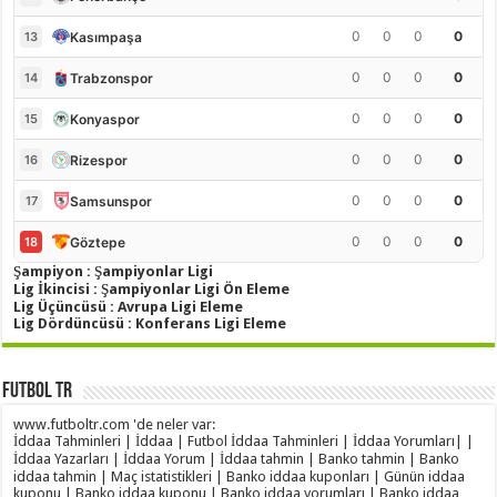
0
0
0
0
Kasımpaşa
13
0
0
0
0
Trabzonspor
14
0
0
0
0
Konyaspor
15
0
0
0
0
Rizespor
16
0
0
0
0
Samsunspor
17
0
0
0
0
Göztepe
18
Şampiyon : Şampiyonlar Ligi
Lig İkincisi : Şampiyonlar Ligi Ön Eleme
Lig Üçüncüsü : Avrupa Ligi Eleme
Lig Dördüncüsü : Konferans Ligi Eleme
Futbol TR
www.futboltr.com 'de neler var:
İddaa Tahminleri | İddaa | Futbol İddaa Tahminleri | İddaa Yorumları| |
İddaa Yazarları | İddaa Yorum | İddaa tahmin | Banko tahmin | Banko
iddaa tahmin | Maç istatistikleri | Banko iddaa kuponları | Günün iddaa
kuponu | Banko iddaa kuponu | Banko iddaa yorumları | Banko iddaa