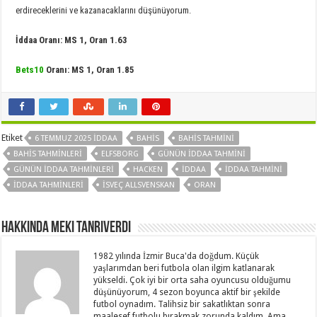
erdireceklerini ve kazanacaklarını düşünüyorum.
İddaa Oranı: MS 1, Oran 1.63
Bets10
Oranı: MS 1, Oran 1.85
Etiket
6 TEMMUZ 2025 İDDAA
BAHIS
BAHIS TAHMINI
BAHIS TAHMINLERI
ELFSBORG
GÜNÜN IDDAA TAHMINI
GÜNÜN IDDAA TAHMINLERI
HACKEN
IDDAA
IDDAA TAHMINI
IDDAA TAHMINLERI
ISVEÇ ALLSVENSKAN
ORAN
Hakkında Meki Tanrıverdi
1982 yılında İzmir Buca'da doğdum. Küçük
yaşlarımdan beri futbola olan ilgim katlanarak
yükseldi. Çok iyi bir orta saha oyuncusu olduğumu
düşünüyorum, 4 sezon boyunca aktif bir şekilde
futbol oynadım. Talihsiz bir sakatlıktan sonra
maalesef futbolu bırakmak zorunda kaldım. Ama