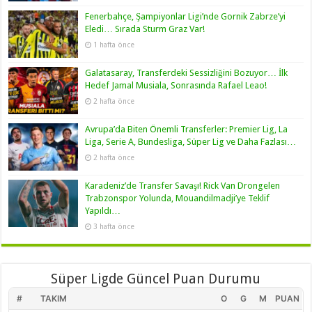
Fenerbahçe, Şampiyonlar Ligi’nde Gornik Zabrze’yi
Eledi… Sırada Sturm Graz Var!
1 hafta önce
Galatasaray, Transferdeki Sessizliğini Bozuyor… İlk
Hedef Jamal Musiala, Sonrasında Rafael Leao!
2 hafta önce
Avrupa’da Biten Önemli Transferler: Premier Lig, La
Liga, Serie A, Bundesliga, Süper Lig ve Daha Fazlası…
2 hafta önce
Karadeniz’de Transfer Savaşı! Rick Van Drongelen
Trabzonspor Yolunda, Mouandilmadji’ye Teklif
Yapıldı…
3 hafta önce
Süper Ligde Güncel Puan Durumu
#
TAKIM
O
G
M
PUAN