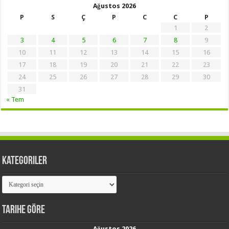
Ağustos 2026
P
S
Ç
P
C
C
P
1
2
3
4
5
6
7
8
9
10
11
12
13
14
15
16
17
18
19
20
21
22
23
24
25
26
27
28
29
30
31
« Tem
Kategoriler
Kategoriler
Tarihe Göre
Ağustos 2026