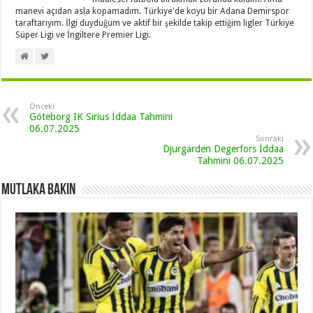
manevi açıdan asla kopamadım. Türkiye'de koyu bir Adana Demirspor
taraftarıyım. İlgi duyduğum ve aktif bir şekilde takip ettiğim ligler Türkiye
Süper Ligi ve İngiltere Premier Ligi.
Önceki
Göteborg IK Sirius İddaa Tahmini
06.07.2025
Sonraki
Djurgarden Degerfors İddaa
Tahmini 06.07.2025
Mutlaka Bakın