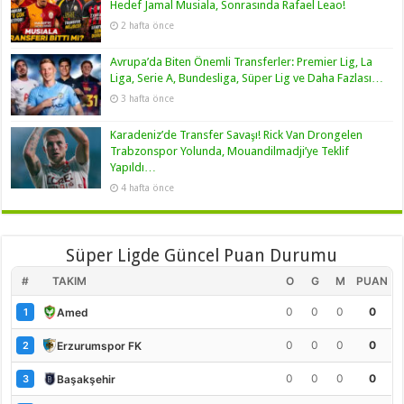
Hedef Jamal Musiala, Sonrasında Rafael Leao!
2 hafta önce
Avrupa’da Biten Önemli Transferler: Premier Lig, La
Liga, Serie A, Bundesliga, Süper Lig ve Daha Fazlası…
3 hafta önce
Karadeniz’de Transfer Savaşı! Rick Van Drongelen
Trabzonspor Yolunda, Mouandilmadji’ye Teklif
Yapıldı…
4 hafta önce
Süper Ligde Güncel Puan Durumu
#
TAKIM
O
G
M
PUAN
0
0
0
0
Amed
1
0
0
0
0
Erzurumspor FK
2
0
0
0
0
Başakşehir
3