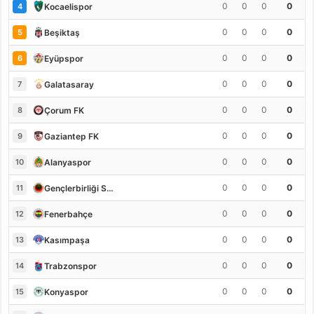
0
0
0
0
Kocaelispor
4
0
0
0
0
Beşiktaş
5
0
0
0
0
Eyüpspor
6
0
0
0
0
Galatasaray
7
0
0
0
0
Çorum FK
8
0
0
0
0
Gaziantep FK
9
0
0
0
0
Alanyaspor
10
0
0
0
0
Gençlerbirliği S.K.
11
0
0
0
0
Fenerbahçe
12
0
0
0
0
Kasımpaşa
13
0
0
0
0
Trabzonspor
14
0
0
0
0
Konyaspor
15