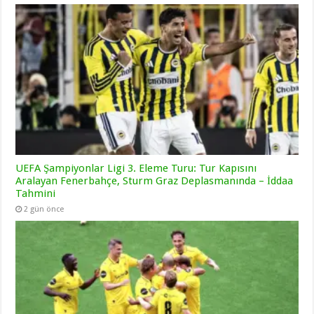
UEFA Şampiyonlar Ligi 3. Eleme Turu: Tur Kapısını
Aralayan Fenerbahçe, Sturm Graz Deplasmanında – İddaa
Tahmini
2 gün önce