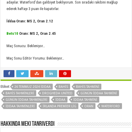
adayılar. Waterford’dan galibiyet bekliyorum. Son sıradaki rakibini mağlup
ederek haftayı 3 puan ile kapatırlar.
İddaa Oranı: MS 2, Oran 2.12
Bets10
Oranı: MS 2, Oran 2.45
Maç Sonucu: Bekleniyor…
Maç Sonu Editör Yorumu: Bekleniyor…
Etiket
26 TEMMUZ 2024 İDDAA
BAHIS
BAHIS TAHMINI
BAHIS TAHMINLERI
DROGHEDA UNITED
GÜNÜN IDDAA TAHMINI
GÜNÜN IDDAA TAHMINLERI
IDDAA
IDDAA TAHMINI
IDDAA TAHMINLERI
İRLANDA PREMIER LIG
ORAN
WATERFORD
Hakkında Meki Tanrıverdi