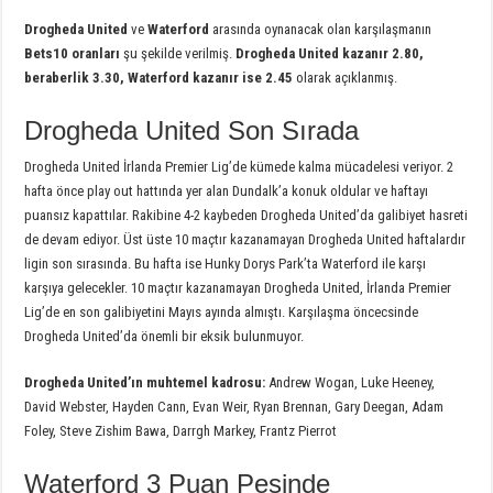
Drogheda United
ve
Waterford
arasında oynanacak olan karşılaşmanın
Bets10 oranları
şu şekilde verilmiş.
Drogheda United kazanır 2.80,
beraberlik 3.30, Waterford kazanır ise 2.45
olarak açıklanmış.
Drogheda United Son Sırada
Drogheda United İrlanda Premier Lig’de kümede kalma mücadelesi veriyor. 2
hafta önce play out hattında yer alan Dundalk’a konuk oldular ve haftayı
puansız kapattılar. Rakibine 4-2 kaybeden Drogheda United’da galibiyet hasreti
de devam ediyor. Üst üste 10 maçtır kazanamayan Drogheda United haftalardır
ligin son sırasında. Bu hafta ise Hunky Dorys Park’ta Waterford ile karşı
karşıya gelecekler. 10 maçtır kazanamayan Drogheda United, İrlanda Premier
Lig’de en son galibiyetini Mayıs ayında almıştı. Karşılaşma öncecsinde
Drogheda United’da önemli bir eksik bulunmuyor.
Drogheda United’ın muhtemel kadrosu:
Andrew Wogan, Luke Heeney,
David Webster, Hayden Cann, Evan Weir, Ryan Brennan, Gary Deegan, Adam
Foley, Steve Zishim Bawa, Darrgh Markey, Frantz Pierrot
Waterford 3 Puan Peşinde