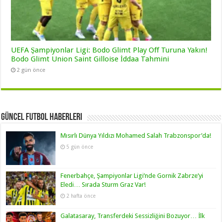
UEFA Şampiyonlar Ligi: Bodo Glimt Play Off Turuna Yakın!
Bodo Glimt Union Saint Gilloise İddaa Tahmini
2 gün önce
Güncel Futbol Haberleri
Mısırlı Dünya Yıldızı Mohamed Salah Trabzonspor’da!
5 gün önce
Fenerbahçe, Şampiyonlar Ligi’nde Gornik Zabrze’yi
Eledi… Sırada Sturm Graz Var!
2 hafta önce
Galatasaray, Transferdeki Sessizliğini Bozuyor… İlk