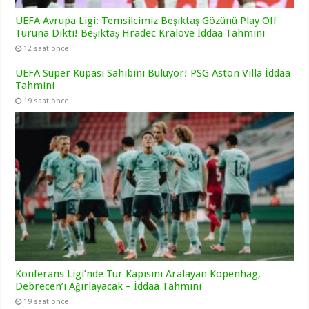
UEFA Avrupa Ligi: Temsilcimiz Beşiktaş Gözünü Play Off
Turuna Dikti! Beşiktaş Hradec Kralove İddaa Tahmini
12 saat önce
UEFA Süper Kupası Sahibini Buluyor! PSG Aston Villa İddaa
Tahmini
19 saat önce
Konferans Ligi’nde Tur Kapısını Aralayan Kopenhag,
Debrecen’i Ağırlayacak – İddaa Tahmini
19 saat önce