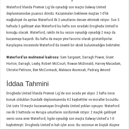
Waterford İrlanda Premier Lig’de oynadığı son maçta Galway United
deplasmanından puansız döndü. Kazanmaları beklenen maçtan 1-0’lık
mağlubiyet ile ayrılan Waterford ilk 3 umutlarını devam ettirmek istiyor. Son 5
haftada 3 galibiyet alan Waterford bu hafta son sıradaki Drogheda United’ın
konuğu olacak. Waterford, rakibi ile bu sezon oynadığı oynadığı 2 maçı da
kazanmayı başardı. Bu hafta da maçın yine favorisi olarak gösteriliyorlar.
Karşılaşma öncesinde Waterford’da önemli bir eksik bulunmadığını belirtelim.
Waterford’un muhtemel kadrosu:
Sam Sargeant, Darragh Power, Grant
Horton, Darragh, Leahy, Robert McCourt, Rowan McDonald, Harvey Macadam,
Christie Pattison, Ben McCormack, Maleace Asomoah, Padraig Amond
İddaa Tahmini
Drogheda United İrlanda Premier Lig’de son sırada yer alıyor. 2 hafta önce
konuk oldukları Dundalk deplasmanında 4-2 kaybettiler ve moraller bozuldu.
Üst üste 10 maçtır kazanamayan Drogheda United yokları oynuyor. Waterford
ise ilk 3 hattında ve Avrupa umutlarını sürdürmek istiyor. 2 maçlık galibiyet
serisi sona eren Waterford, ligde oynadığı son maçta Galway United’a 1-0
kaybetmişti. Drogheda United’ın hali içler acısı. Bu sezonun en büyük düşme