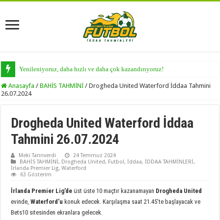
Yenileniyoruz, daha hızlı ve daha çok kazandırıyoruz!
Anasayfa
/
BAHİS TAHMİNİ
/
Drogheda United Waterford İddaa Tahmini
26.07.2024
Drogheda United Waterford İddaa
Tahmini 26.07.2024
Meki Tanrıverdi
24 Temmuz 2024
BAHİS TAHMİNİ
,
Drogheda United
,
Futbol
,
İddaa
,
İDDAA TAHMİNLERİ
,
İrlanda Premier Lig
,
Waterford
63 Gösterim
İrlanda Premier Lig’de
üst üste 10 maçtır kazanamayan
Drogheda United
evinde,
Waterford’u
konuk edecek. Karşılaşma saat 21.45’te başlayacak ve
Bets10 sitesinden ekranlara gelecek.