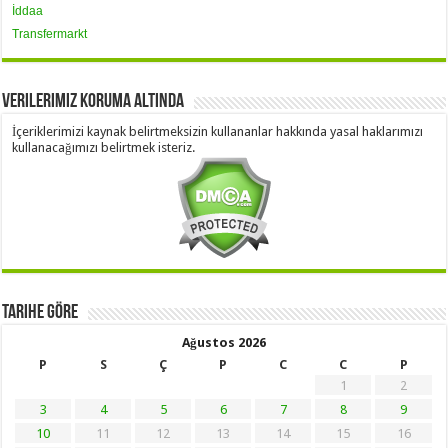
İddaa
Transfermarkt
Verilerimiz Koruma Altında
İçeriklerimizi kaynak belirtmeksizin kullananlar hakkında yasal haklarımızı
kullanacağımızı belirtmek isteriz.
Tarihe Göre
Ağustos 2026
P
S
Ç
P
C
C
P
1
2
3
4
5
6
7
8
9
10
11
12
13
14
15
16