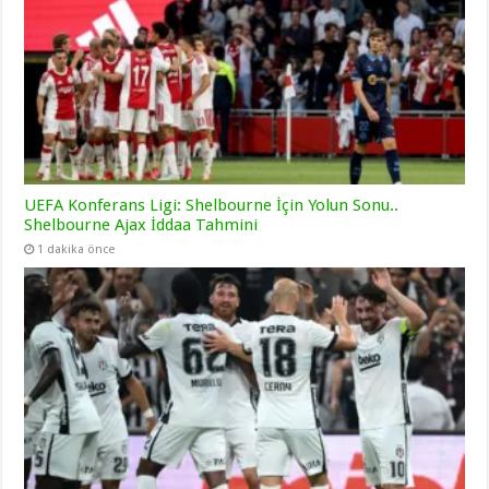
UEFA Konferans Ligi: Shelbourne İçin Yolun Sonu..
Shelbourne Ajax İddaa Tahmini
1 dakika önce