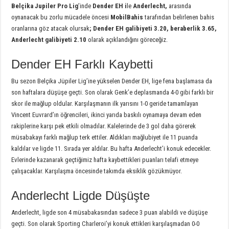
Belçika Jupiler Pro Lig
’inde
Dender EH i
le
Anderlecht,
arasında
oynanacak bu zorlu mücadele öncesi
MobilBahis
tarafından belirlenen bahis
oranlarına göz atacak olursak
;
Dender EH galibiyeti 3.20, beraberlik 3.65,
Anderlecht galibiyeti 2.10
olarak açıklandığını göreceğiz.
Dender EH Farklı Kaybetti
Bu sezon Belçika Jüpiler Lig’ine yükselen Dender EH, lige fena başlamasa da
son haftalara düşüşe geçti. Son olarak Genk’e deplasmanda 4-0 gibi farklı bir
skor ile mağlup oldular. Karşılaşmanın ilk yarısını 1-0 geride tamamlayan
Vincent Euvrard’ın öğrencileri, ikinci yarıda baskılı oynamaya devam eden
rakiplerine karşı pek etkili olmadılar. Kalelerinde de 3 gol daha görerek
müsabakayı farklı mağlup terk ettiler. Aldıkları mağlubiyet ile 11 puanda
kaldılar ve ligde 11. Sırada yer aldılar. Bu hafta Anderlecht’i konuk edecekler.
Evlerinde kazanarak geçtiğimiz hafta kaybettikleri puanları telafi etmeye
çalışacaklar. Karşılaşma öncesinde takımda eksiklik gözükmüyor.
Anderlecht Ligde Düşüşte
Anderlecht, ligde son 4 müsabakasından sadece 3 puan alabildi ve düşüşe
geçti. Son olarak Sporting Charleroi’yi konuk ettikleri karşılaşmadan 0-0