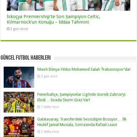
İskoçya Premiership’te Son Şampiyon Celtic,
Kilmarnock’un Konuğu – İddaa Tahmini
2 gün önce
Güncel Futbol Haberleri
Mısırlı Dünya Yıldızı Mohamed Salah Trabzonspor’da!
3 gün önce
Fenerbahçe, Şampiyonlar Ligi’nde Gornik Zabrze’yi
Eledi… Sırada Sturm Graz Var!
1 hafta önce
Galatasaray, Transferdeki Sessizliğini Bozuyor… İlk
Hedef Jamal Musiala, Sonrasında Rafael Leao!
2 hafta önce