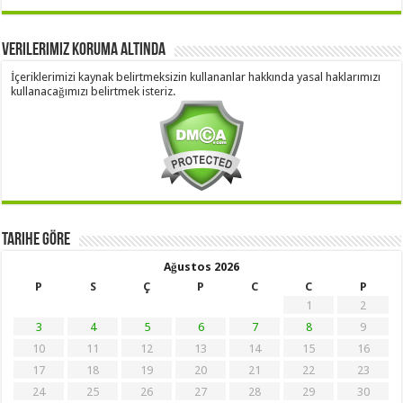
Verilerimiz Koruma Altında
İçeriklerimizi kaynak belirtmeksizin kullananlar hakkında yasal haklarımızı
kullanacağımızı belirtmek isteriz.
Tarihe Göre
Ağustos 2026
P
S
Ç
P
C
C
P
1
2
3
4
5
6
7
8
9
10
11
12
13
14
15
16
17
18
19
20
21
22
23
24
25
26
27
28
29
30