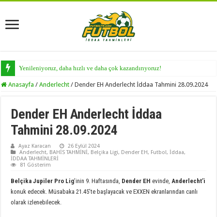
Yenileniyoruz, daha hızlı ve daha çok kazandırıyoruz!
Anasayfa
/
Anderlecht
/
Dender EH Anderlecht İddaa Tahmini 28.09.2024
Dender EH Anderlecht İddaa
Tahmini 28.09.2024
Ayaz Karacan
26 Eylül 2024
Anderlecht
,
BAHİS TAHMİNİ
,
Belçika Ligi
,
Dender EH
,
Futbol
,
İddaa
,
İDDAA TAHMİNLERİ
81 Gösterim
Belçika Jupiler Pro Lig
’inin 9. Haftasında,
Dender EH
evinde,
Anderlecht’i
konuk edecek. Müsabaka 21.45’te başlayacak ve EXXEN ekranlarından canlı
olarak izlenebilecek.