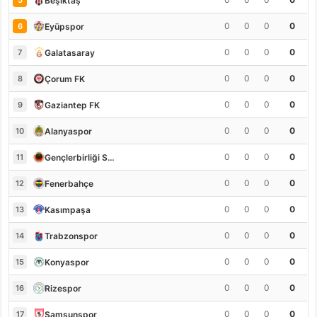
Beşiktaş
5
0
0
0
0
Eyüpspor
6
0
0
0
0
Galatasaray
7
0
0
0
0
Çorum FK
8
0
0
0
0
Gaziantep FK
9
0
0
0
0
Alanyaspor
10
0
0
0
0
Gençlerbirliği S.K.
11
0
0
0
0
Fenerbahçe
12
0
0
0
0
Kasımpaşa
13
0
0
0
0
Trabzonspor
14
0
0
0
0
Konyaspor
15
0
0
0
0
Rizespor
16
0
0
0
0
Samsunspor
17