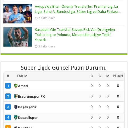
Avrupa’da Biten Önemli Transferler: Premier Lig, La
Liga, Serie A, Bundesliga, Süper Lig ve Daha Fazlası…
2 hafta önce
Karadeniz’de Transfer Savaşı! Rick Van Drongelen
Trabzonspor Yolunda, Mouandilmadji’ye Teklif
Yapıldı…
3 hafta önce
Süper Ligde Güncel Puan Durumu
#
TAKIM
O
G
M
PUAN
0
0
0
0
Amed
1
0
0
0
0
Erzurumspor FK
2
0
0
0
0
Başakşehir
3
0
0
0
0
Kocaelispor
4
0
0
0
0